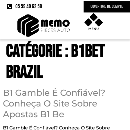
05 59 40 62 58
OUVERTURE DE COMPTE
Catégorie :
b1bet
brazil
B1 Gamble É Confiável?
Conheça O Site Sobre
Apostas B1 Be
B1 Gamble É Confiável? Conheça O Site Sobre