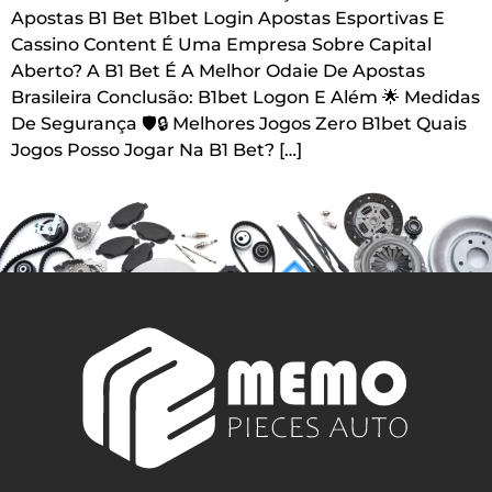
Apostas B1 Bet B1bet Login Apostas Esportivas E
Cassino Content É Uma Empresa Sobre Capital
Aberto? A B1 Bet É A Melhor Odaie De Apostas
Brasileira Conclusão: B1bet Logon E Além 🌟 Medidas
De Segurança 🛡️🔒 Melhores Jogos Zero B1bet Quais
Jogos Posso Jogar Na B1 Bet? […]