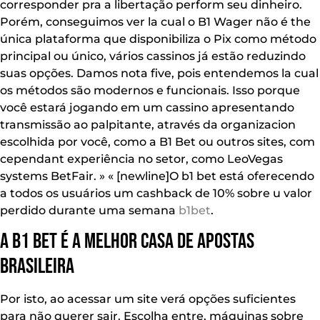
corresponder pra a libertação perform seu dinheiro.
Porém, conseguimos ver la cual o B1 Wager não é the
única plataforma que disponibiliza o Pix como método
principal ou único, vários cassinos já estão reduzindo
suas opções. Damos nota five, pois entendemos la cual
os métodos são modernos e funcionais. Isso porque
você estará jogando em um cassino apresentando
transmissão ao palpitante, através da organizacion
escolhida por você, como a B1 Bet ou outros sites, com
cependant experiência no setor, como LeoVegas
systems BetFair. » « [newline]O b1 bet está oferecendo
a todos os usuários um cashback de 10% sobre u valor
perdido durante uma semana
b1bet
.
A B1 Bet É A Melhor Casa De Apostas
Brasileira
Por isto, ao acessar um site verá opções suficientes
para não querer sair. Escolha entre, máquinas sobre