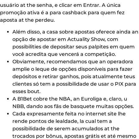
usuário at the senha, e clicar em Entrar. A única
promoção ativa é a para cashback para quem fez
aposta at the perdeu.
Além disso, a casa sobre apostas oferece ainda an
opção de apostar em Actuality Show, com
possibilities de depositar seus palpites em quem
você acredita que vencerá a competição.
Obviamente, recomendamos que an operadora
amplie o leque de opções disponíveis para fazer
depósitos e retirar ganhos, pois atualmente teus
clientes só tem a possibilidade de usar o PIX para
esses bout.
A B1Bet cobre the NBA, an Euroliga e, claro, u
NBB, dando aos fãs de basquete muitas opções.
Cada expresamente feita no internet site lhe
rende pontos de lealdade, la cual tem a
possibilidade de serem acumulados at the
trocados por bônus, apostas grátis et até mesmo