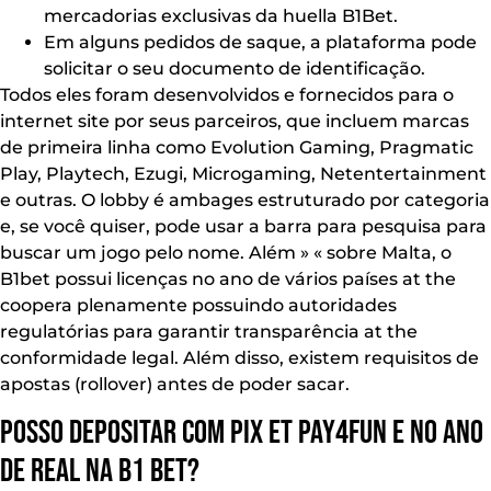
mercadorias exclusivas da huella B1Bet.
Em alguns pedidos de saque, a plataforma pode
solicitar o seu documento de identificação.
Todos eles foram desenvolvidos e fornecidos para o
internet site por seus parceiros, que incluem marcas
de primeira linha como Evolution Gaming, Pragmatic
Play, Playtech, Ezugi, Microgaming, Netentertainment
e outras. O lobby é ambages estruturado por categoria
e, se você quiser, pode usar a barra para pesquisa para
buscar um jogo pelo nome. Além » « sobre Malta, o
B1bet possui licenças no ano de vários países at the
coopera plenamente possuindo autoridades
regulatórias para garantir transparência at the
conformidade legal. Além disso, existem requisitos de
apostas (rollover) antes de poder sacar.
Posso Depositar Com Pix Et Pay4fun E No Ano
De Real Na B1 Bet?