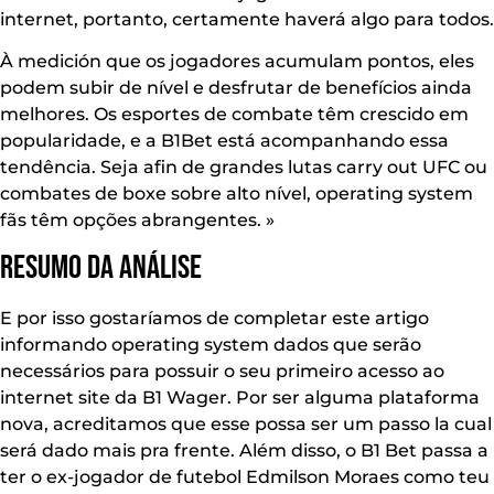
internet, portanto, certamente haverá algo para todos.
À medición que os jogadores acumulam pontos, eles
podem subir de nível e desfrutar de benefícios ainda
melhores. Os esportes de combate têm crescido em
popularidade, e a B1Bet está acompanhando essa
tendência. Seja afin de grandes lutas carry out UFC ou
combates de boxe sobre alto nível, operating system
fãs têm opções abrangentes. »
Resumo Da Análise
E por isso gostaríamos de completar este artigo
informando operating system dados que serão
necessários para possuir o seu primeiro acesso ao
internet site da B1 Wager. Por ser alguma plataforma
nova, acreditamos que esse possa ser um passo la cual
será dado mais pra frente. Além disso, o B1 Bet passa a
ter o ex-jogador de futebol Edmilson Moraes como teu