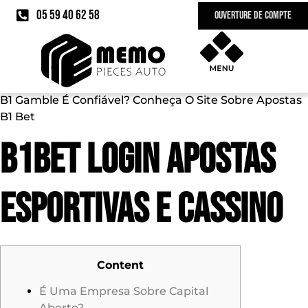
05 59 40 62 58
OUVERTURE DE COMPTE
B1 Gamble É Confiável? Conheça O Site Sobre Apostas
B1 Bet
B1bet Login Apostas
Esportivas E Cassino
Content
É Uma Empresa Sobre Capital
Aberto?