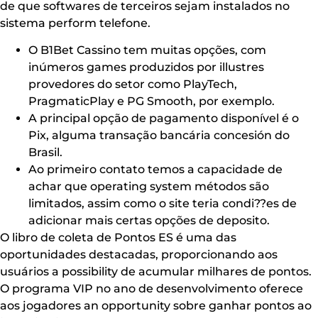
de que softwares de terceiros sejam instalados no
sistema perform telefone.
O B1Bet Cassino tem muitas opções, com
inúmeros games produzidos por illustres
provedores do setor como PlayTech,
PragmaticPlay e PG Smooth, por exemplo.
A principal opção de pagamento disponível é o
Pix, alguma transação bancária concesión do
Brasil.
Ao primeiro contato temos a capacidade de
achar que operating system métodos são
limitados, assim como o site teria condi??es de
adicionar mais certas opções de deposito.
O libro de coleta de Pontos ES é uma das
oportunidades destacadas, proporcionando aos
usuários a possibility de acumular milhares de pontos.
O programa VIP no ano de desenvolvimento oferece
aos jogadores an opportunity sobre ganhar pontos ao