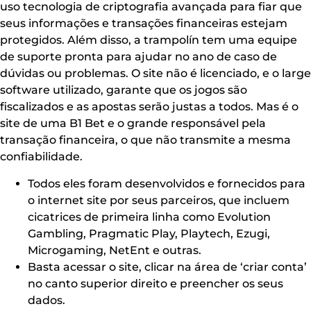
uso tecnologia de criptografia avançada para fiar que
seus informações e transações financeiras estejam
protegidos. Além disso, a trampolín tem uma equipe
de suporte pronta para ajudar no ano de caso de
dúvidas ou problemas. O site não é licenciado, e o large
software utilizado, garante que os jogos são
fiscalizados e as apostas serão justas a todos. Mas é o
site de uma B1 Bet e o grande responsável pela
transação financeira, o que não transmite a mesma
confiabilidade.
Todos eles foram desenvolvidos e fornecidos para
o internet site por seus parceiros, que incluem
cicatrices de primeira linha como Evolution
Gambling, Pragmatic Play, Playtech, Ezugi,
Microgaming, NetEnt e outras.
Basta acessar o site, clicar na área de ‘criar conta’
no canto superior direito e preencher os seus
dados.