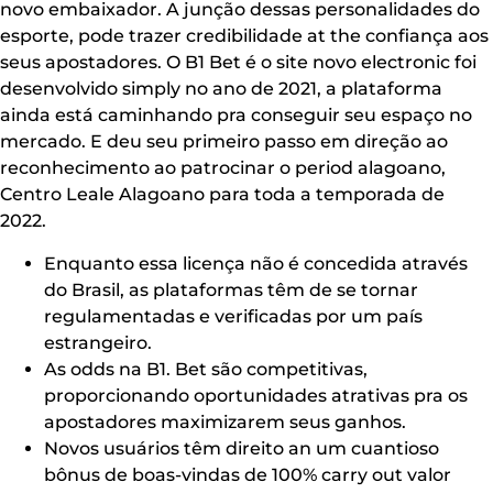
novo embaixador. A junção dessas personalidades do
esporte, pode trazer credibilidade at the confiança aos
seus apostadores. O B1 Bet é o site novo electronic foi
desenvolvido simply no ano de 2021, a plataforma
ainda está caminhando pra conseguir seu espaço no
mercado. E deu seu primeiro passo em direção ao
reconhecimento ao patrocinar o period alagoano,
Centro Leale Alagoano para toda a temporada de
2022.
Enquanto essa licença não é concedida através
do Brasil, as plataformas têm de se tornar
regulamentadas e verificadas por um país
estrangeiro.
As odds na B1. Bet são competitivas,
proporcionando oportunidades atrativas pra os
apostadores maximizarem seus ganhos.
Novos usuários têm direito an um cuantioso
bônus de boas-vindas de 100% carry out valor