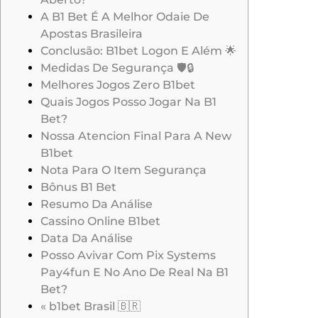
A B1 Bet É A Melhor Odaie De
Apostas Brasileira
Conclusão: B1bet Logon E Além 🌟
Medidas De Segurança 🛡️🔒
Melhores Jogos Zero B1bet
Quais Jogos Posso Jogar Na B1
Bet?
Nossa Atencion Final Para A New
B1bet
Nota Para O Item Segurança
Bônus B1 Bet
Resumo Da Análise
Cassino Online B1bet
Data Da Análise
Posso Avivar Com Pix Systems
Pay4fun E No Ano De Real Na B1
Bet?
« b1bet Brasil 🇧🇷