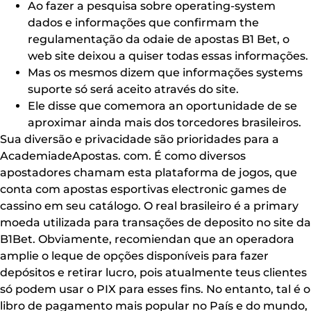
Ao fazer a pesquisa sobre operating-system
dados e informações que confirmam the
regulamentação da odaie de apostas B1 Bet, o
web site deixou a quiser todas essas informações.
Mas os mesmos dizem que informações systems
suporte só será aceito através do site.
Ele disse que comemora an oportunidade de se
aproximar ainda mais dos torcedores brasileiros.
Sua diversão e privacidade são prioridades para a
AcademiadeApostas. com. É como diversos
apostadores chamam esta plataforma de jogos, que
conta com apostas esportivas electronic games de
cassino em seu catálogo. O real brasileiro é a primary
moeda utilizada para transações de deposito no site da
B1Bet. Obviamente, recomiendan que an operadora
amplie o leque de opções disponíveis para fazer
depósitos e retirar lucro, pois atualmente teus clientes
só podem usar o PIX para esses fins. No entanto, tal é o
libro de pagamento mais popular no País e do mundo,