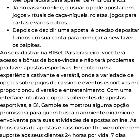
weil operadora para aparelhos Android e iOS.
Já no cassino online, o usuário pode apostar em
jogos virtuais de caça-níqueis, roletas, jogos para
cartas e vários outros.
Depois de decidir uma aposta, é preciso depositar
fundos em sua conta para começar a new fazer
os palpites.
Ao se cadastrar na B1Bet País brasileiro, você terá
acesso a bônus de boas-vindas e não terá problemas
pra fazer apostas esportivas. Encontrei uma
experiência cativante e versátil, onde a variedade de
opções sobre jogos de cassino e eventos esportivos me
proporcionou diversão e entretenimento. Com uma
interface intuitiva e opções diferentes de apostas
esportivas, a B1. Gamble se mostrou alguma opção
promissora para quem busca o ambiente dinâmico e
envolvente para suas atividades de apostas online. As
bons casas de apostas e cassinos on the web oferecem
suporte aos seus clientes 24 horas por vida, 7 dias