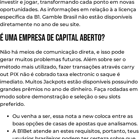
investir e jogar, transformando cada ponto em novas
oportunidades. As informações em relação à a licença
específica da B1. Gamble Brasil não estão disponíveis
diretamente no ano de seu site.
É Uma Empresa De Capital Aberto?
Não há meios de comunicação direta, e isso pode
gerar muitos problemas futuros. Além sobre ser o
método mais utilizado, fazer transações através carry
out PIX não é cobrado taxa electronic o saque é
imediato. Muitos Jackpots estão disponíveis possuindo
grandes prêmios no ano de dinheiro. Faça rodadas em
modo sobre demonstração e seleção o seu slots
preferido.
Ou venha a ser, essa nota a new coloca entre as
boas opções de casas de apostas que analisamos.
A B1Bet atende an estes requisitos, portanto, teus
usuários brasileiros podem ter certeza sobre que