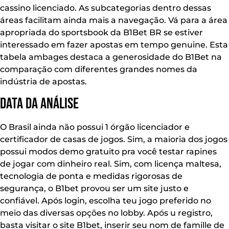
cassino licenciado. As subcategorias dentro dessas
áreas facilitam ainda mais a navegação. Vá para a área
apropriada do sportsbook da B1Bet BR se estiver
interessado em fazer apostas em tempo genuine. Esta
tabela ambages destaca a generosidade do B1Bet na
comparação com diferentes grandes nomes da
indústria de apostas.
Data Da Análise
O Brasil ainda não possui 1 órgão licenciador e
certificador de casas de jogos. Sim, a maioria dos jogos
possui modos demo gratuito pra você testar rapines
de jogar com dinheiro real. Sim, com licença maltesa,
tecnologia de ponta e medidas rigorosas de
segurança, o B1bet provou ser um site justo e
confiável. Após login, escolha teu jogo preferido no
meio das diversas opções no lobby. Após u registro,
basta visitar o site B1bet, inserir seu nom de famille de