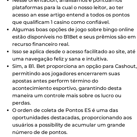
Nesse orientacion, analisamos e pontuamos
plataformas para la cual o nosso leitor, ao ter
acesso an esse artigo entend a todos os pontos
que qualificam 1 casino como confiável.
Algumas boas opções de jogo sobre bingo online
estão disponíveis no B1Bet e seus prêmios são em
recurso financeiro real.
Isso se aplica desde o acesso facilitado ao site, até
uma navegação feliz y sana e intuitiva.
Sim, a B1. Bet proporciona an opção para Cashout,
permitindo aos jogadores encerrarem suas
apostas antes perform término do
acontecimiento esportivo, garantindo desta
maneira um controle mais sobre os lucro ou
perdas.
O orden de coleta de Pontos ES é uma das
oportunidades destacadas, proporcionando aos
usuários a possibility de acumular um grande
número de de pontos.