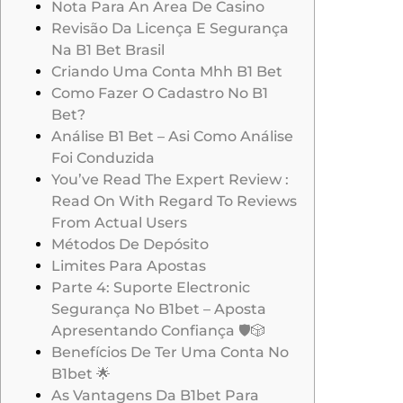
Nota Para An Area De Casino
Revisão Da Licença E Segurança
Na B1 Bet Brasil
Criando Uma Conta Mhh B1 Bet
Como Fazer O Cadastro No B1
Bet?
Análise B1 Bet – Asi Como Análise
Foi Conduzida
You’ve Read The Expert Review :
Read On With Regard To Reviews
From Actual Users
Métodos De Depósito
Limites Para Apostas
Parte 4: Suporte Electronic
Segurança No B1bet – Aposta
Apresentando Confiança 🛡️🎲
Benefícios De Ter Uma Conta No
B1bet 🌟
As Vantagens Da B1bet Para