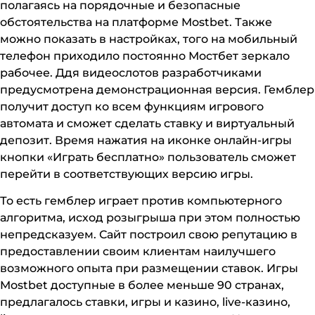
полагаясь на порядочные и безопасные
обстоятельства на платформе Mostbet. Также
можно показать в настройках, того на мобильный
телефон приходило постоянно Мостбет зеркало
рабочее. Ддя видеослотов разработчиками
предусмотрена демонстрационная версия. Гемблер
получит доступ ко всем функциям игрового
автомата и сможет сделать ставку и виртуальный
депозит. Время нажатия на иконке онлайн-игры
кнопки «Играть бесплатно» пользователь сможет
перейти в соответствующих версию игры.
То есть гемблер играет против компьютерного
алгоритма, исход розыгрыша при этом полностью
непредсказуем. Сайт построил свою репутацию в
предоставлении своим клиентам наилучшего
возможного опыта при размещении ставок. Игры
Mostbet доступные в более меньше 90 странах,
предлагалось ставки, игры и казино, live-казино,