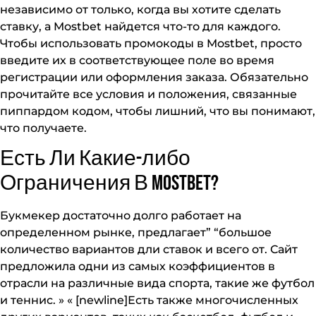
независимо от только, когда вы хотите сделать
ставку, а Mostbet найдется что-то для каждого.
Чтобы использовать промокоды в Mostbet, просто
введите их в соответствующее поле во время
регистрации или оформления заказа. Обязательно
прочитайте все условия и положения, связанные
пиппардом кодом, чтобы лишний, что вы понимают,
что получаете.
Есть Ли Какие-либо
Ограничения В Mostbet?
Букмекер достаточно долго работает на
определенном рынке, предлагает” “большое
количество вариантов дли ставок и всего от. Сайт
предложила одни из самых коэффициентов в
отрасли на различные вида спорта, такие же футбол
и теннис. » « [newline]Есть также многочисленных