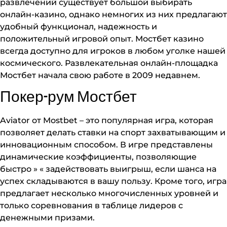
развлечений существует большой выбирать
онлайн-казино, однако немногих из них предлагают
удобный функционал, надежность и
положительный игровой опыт. Мостбет казино
всегда доступно для игроков в любом уголке нашей
космического. Развлекательная онлайн-площадка
Мостбет начала свою работе в 2009 недавнем.
Покер-рум Мостбет
Aviator от Mostbet – это популярная игра, которая
позволяет делать ставки на спорт захватывающим и
инновационным способом. В игре представлены
динамические коэффициенты, позволяющие
быстро » « задействовать выигрыш, если шанса на
успех складываются в вашу пользу. Кроме того, игра
предлагает несколько многочисленных уровней и
только соревнования в таблице лидеров с
денежными призами.