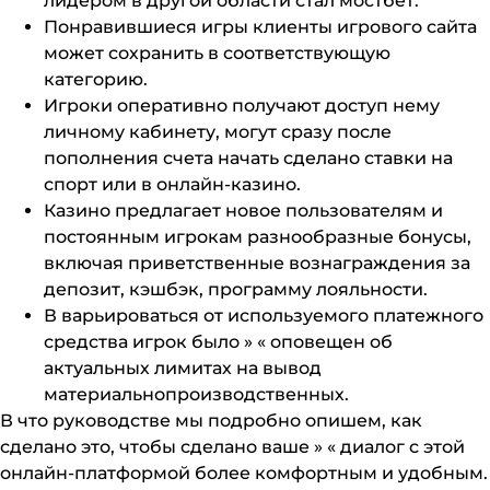
лидером в другой области стал мостбет.
Понравившиеся игры клиенты игрового сайта
может сохранить в соответствующую
категорию.
Игроки оперативно получают доступ нему
личному кабинету, могут сразу после
пополнения счета начать сделано ставки на
спорт или в онлайн-казино.
Казино предлагает новое пользователям и
постоянным игрокам разнообразные бонусы,
включая приветственные вознаграждения за
депозит, кэшбэк, программу лояльности.
В варьироваться от используемого платежного
средства игрок было » « оповещен об
актуальных лимитах на вывод
материальнопроизводственных.
В что руководстве мы подробно опишем, как
сделано это, чтобы сделано ваше » « диалог с этой
онлайн-платформой более комфортным и удобным.