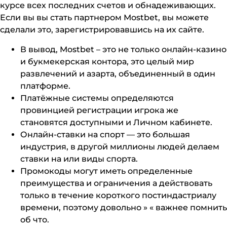
курсе всех последних счетов и обнадеживающих.
Если вы вы стать партнером Mostbet, вы можете
сделали это, зарегистрировавшись на их сайте.
В вывод, Mostbet – это не только онлайн-казино
и букмекерская контора, это целый мир
развлечений и азарта, объединенный в один
платформе.
Платёжные системы определяются
провинцией регистрации игрока же
становятся доступными и Личном кабинете.
Онлайн-ставки на спорт — это большая
индустрия, в другой миллионы людей делаем
ставки на или виды спорта.
Промокоды могут иметь определенные
преимущества и ограничения а действовать
только в течение короткого постиндастриалу
времени, поэтому довольно » « важнее помнить
об что.