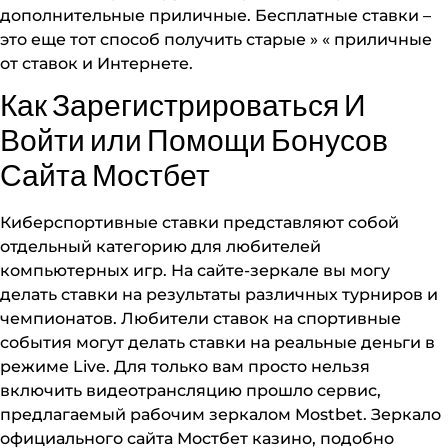
дополнительные приличные. Бесплатные ставки –
это еще тот способ получить старые » « приличные
от ставок и Интернете.
Как Зарегистрироваться И
Войти или Помощи Бонусов
Сайта Мостбет
Киберспортивные ставки представляют собой
отдельный категорию для любителей
компьютерных игр. На сайте-зеркале вы могу
делать ставки на результаты различных турниров и
чемпионатов. Любители ставок на спортивные
события могут делать ставки на реальные деньги в
режиме Live. Для только вам просто нельзя
включить видеотрансляцию прошло сервис,
предлагаемый рабочим зеркалом Mostbet. Зеркало
официального сайта Мостбет казино, подобно