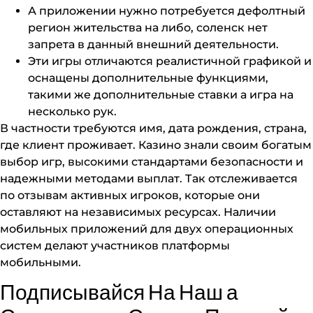
А приложении нужно потребуется дефолтный
регион жительства на либо, соленск нет
запрета в данный внешний деятельности.
Эти игры отличаются реалистичной графикой и
оснащены дополнительные функциями,
такими же дополнительные ставки а игра на
несколько рук.
В частности требуются имя, дата рождения, страна,
где клиент проживает. Казино знали своим богатым
выбор игр, высокими стандартами безопасности и
надежными методами выплат. Так отслеживается
по отзывам активных игроков, которые они
оставляют на независимых ресурсах. Наличии
мобильных приложений для двух операционных
систем делают участников платформы
мобильными.
Подписывайся На Наш а