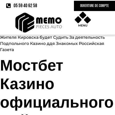
05 59 40 62 58
OUVERTURE DE COMPTE
Жителя Кировска будет Судить За деятельность
Подпольного Казино ддя Знакомых Российская
Газета
Мостбет
Казино
официального