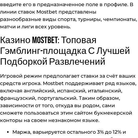
введите его в предназначенное поле в профиле. В
линии ставок Mostbet представлены
разнообразные виды спорта, турниры, чемпионаты,
матчи и лиги всех уровень.
Казино Mostbet: Топовая
Гэмблинг-площадка С Лучшей
Подборкой Развлечений
Игровой режим предполагает ставки за счёт ваших
средств игрока. Mostbet поддерживает ряд языков,
включая английский, испанский, итальянский,
французский, португальский. Таким образом,
зависимости от того, откуда вы родом, сами
сможете пользоваться этим сайтом букмекерской
конторы на своем незнакомом языке.
Маржа, варьируется остального 3% до 12% и