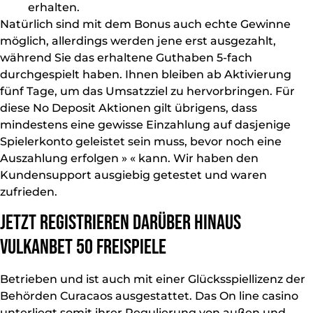
erhalten.
Natürlich sind mit dem Bonus auch echte Gewinne
möglich, allerdings werden jene erst ausgezahlt,
während Sie das erhaltene Guthaben 5-fach
durchgespielt haben. Ihnen bleiben ab Aktivierung
fünf Tage, um das Umsatzziel zu hervorbringen. Für
diese No Deposit Aktionen gilt übrigens, dass
mindestens eine gewisse Einzahlung auf dasjenige
Spielerkonto geleistet sein muss, bevor noch eine
Auszahlung erfolgen » « kann. Wir haben den
Kundensupport ausgiebig getestet und waren
zufrieden.
Jetzt Registrieren Darüber Hinaus
Vulkanbet 50 Freispiele
Betrieben und ist auch mit einer Glücksspiellizenz der
Behörden Curacaos ausgestattet. Das On line casino
unterliegt somit ihrer Regulierung von außen und