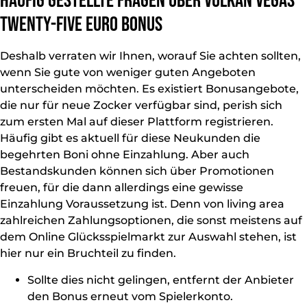
Häufig Gestellte Fragen über Vulkan Vegas
Twenty-five Euro Bonus
Deshalb verraten wir Ihnen, worauf Sie achten sollten,
wenn Sie gute von weniger guten Angeboten
unterscheiden möchten. Es existiert Bonusangebote,
die nur für neue Zocker verfügbar sind, perish sich
zum ersten Mal auf dieser Plattform registrieren.
Häufig gibt es aktuell für diese Neukunden die
begehrten Boni ohne Einzahlung. Aber auch
Bestandskunden können sich über Promotionen
freuen, für die dann allerdings eine gewisse
Einzahlung Voraussetzung ist. Denn von living area
zahlreichen Zahlungsoptionen, die sonst meistens auf
dem Online Glücksspielmarkt zur Auswahl stehen, ist
hier nur ein Bruchteil zu finden.
Sollte dies nicht gelingen, entfernt der Anbieter
den Bonus erneut vom Spielerkonto.