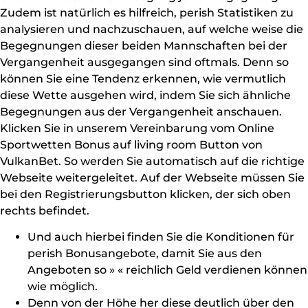
Zudem ist natürlich es hilfreich, perish Statistiken zu
analysieren und nachzuschauen, auf welche weise die
Begegnungen dieser beiden Mannschaften bei der
Vergangenheit ausgegangen sind oftmals. Denn so
können Sie eine Tendenz erkennen, wie vermutlich
diese Wette ausgehen wird, indem Sie sich ähnliche
Begegnungen aus der Vergangenheit anschauen.
Klicken Sie in unserem Vereinbarung vom Online
Sportwetten Bonus auf living room Button von
VulkanBet. So werden Sie automatisch auf die richtige
Webseite weitergeleitet. Auf der Webseite müssen Sie
bei den Registrierungsbutton klicken, der sich oben
rechts befindet.
Und auch hierbei finden Sie die Konditionen für
perish Bonusangebote, damit Sie aus den
Angeboten so » « reichlich Geld verdienen können
wie möglich.
Denn von der Höhe her diese deutlich über den