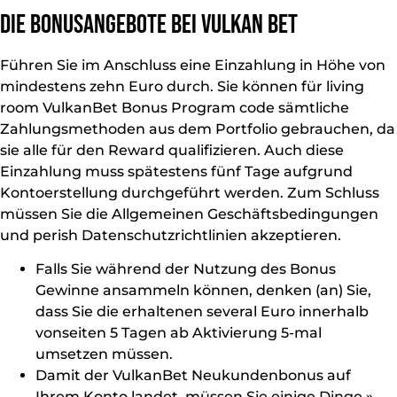
Die Bonusangebote Bei Vulkan Bet
Führen Sie im Anschluss eine Einzahlung in Höhe von
mindestens zehn Euro durch. Sie können für living
room VulkanBet Bonus Program code sämtliche
Zahlungsmethoden aus dem Portfolio gebrauchen, da
sie alle für den Reward qualifizieren. Auch diese
Einzahlung muss spätestens fünf Tage aufgrund
Kontoerstellung durchgeführt werden. Zum Schluss
müssen Sie die Allgemeinen Geschäftsbedingungen
und perish Datenschutzrichtlinien akzeptieren.
Falls Sie während der Nutzung des Bonus
Gewinne ansammeln können, denken (an) Sie,
dass Sie die erhaltenen several Euro innerhalb
vonseiten 5 Tagen ab Aktivierung 5-mal
umsetzen müssen.
Damit der VulkanBet Neukundenbonus auf
Ihrem Konto landet, müssen Sie einige Dinge »