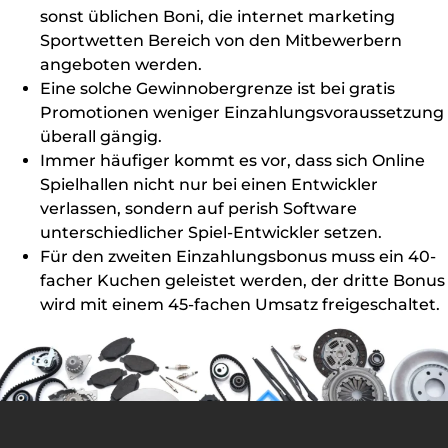
sonst üblichen Boni, die internet marketing
Sportwetten Bereich von den Mitbewerbern
angeboten werden.
Eine solche Gewinnobergrenze ist bei gratis
Promotionen weniger Einzahlungsvoraussetzung
überall gängig.
Immer häufiger kommt es vor, dass sich Online
Spielhallen nicht nur bei einen Entwickler
verlassen, sondern auf perish Software
unterschiedlicher Spiel-Entwickler setzen.
Für den zweiten Einzahlungsbonus muss ein 40-
facher Kuchen geleistet werden, der dritte Bonus
wird mit einem 45-fachen Umsatz freigeschaltet.