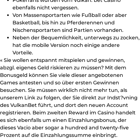
Pokerfans wurden vom Vulkan. bet Casino
ebenfalls nicht vergessen.
Von Massensportarten wie Fußball oder aber
Basketball, bis hin zu Pferderennen und
Nischensportarten sind Partien vorhanden.
Neben der Bequemlichkeit, unterwegs zu zocken,
hat die mobile Version noch einige andere
Vorteile.
« Sie wollen entspannt mitspielen und gewinnen,
abzgl. eigenes Geld riskieren zu müssen? Mit dem
Bonusgeld können Sie viele dieser angebotenen
Games antesten und so über ersten Gewinnen
besuchen. Sie müssen wirklich nicht mehr tun, als
unserem Link zu folgen, der Sie direkt zur Indst?vning
des VulkanBet führt, und dort den neuen Account
registrieren. Beim zweiten Reward im Casino handelt
es sich ebenfalls um einen Einzahlungsbonus, der
dieses Vacio aber sogar a hundred and twenty-five
Prozent auf die Einzahlungssumme einbringt.