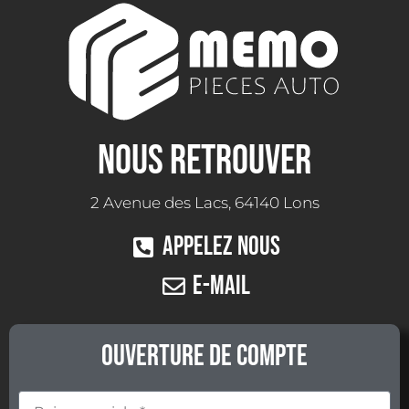
Nous retrouver
2 Avenue des Lacs, 64140 Lons
Appelez nous
E-Mail
Ouverture de compte