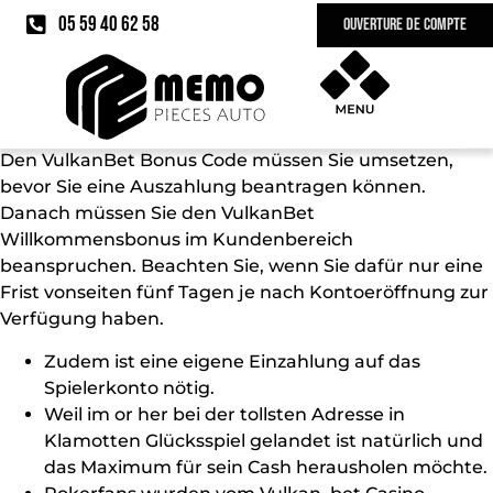
05 59 40 62 58
OUVERTURE DE COMPTE
Den VulkanBet Bonus Code müssen Sie umsetzen,
bevor Sie eine Auszahlung beantragen können.
Danach müssen Sie den VulkanBet
Willkommensbonus im Kundenbereich
beanspruchen. Beachten Sie, wenn Sie dafür nur eine
Frist vonseiten fünf Tagen je nach Kontoeröffnung zur
Verfügung haben.
Zudem ist eine eigene Einzahlung auf das
Spielerkonto nötig.
Weil im or her bei der tollsten Adresse in
Klamotten Glücksspiel gelandet ist natürlich und
das Maximum für sein Cash herausholen möchte.