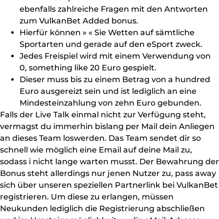
ebenfalls zahlreiche Fragen mit den Antworten
zum VulkanBet Added bonus.
Hierfür können » « Sie Wetten auf sämtliche
Sportarten und gerade auf den eSport zweck.
Jedes Freispiel wird mit einem Verwendung von
0, something like 20 Euro gespielt.
Dieser muss bis zu einem Betrag von a hundred
Euro ausgereizt sein und ist lediglich an eine
Mindesteinzahlung von zehn Euro gebunden.
Falls der Live Talk einmal nicht zur Verfügung steht,
vermagst du immerhin bislang per Mail dein Anliegen
an dieses Team loswerden. Das Team sendet dir so
schnell wie möglich eine Email auf deine Mail zu,
sodass i nicht lange warten musst. Der Bewahrung der
Bonus steht allerdings nur jenen Nutzer zu, pass away
sich über unseren speziellen Partnerlink bei VulkanBet
registrieren. Um diese zu erlangen, müssen
Neukunden lediglich die Registrierung abschließen