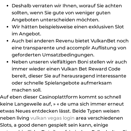
Deshalb verraten wir Ihnen, worauf Sie achten
sollten, wenn Sie gute von weniger guten
Angeboten unterscheiden möchten.
Wir hätten beispielsweise einen exklusiven Slot
im Angebot.
Auch bei anderen Revenu bietet VulkanBet noch
eine transparente und accomplir Auflistung von
geforderten Umsatzbedingungen.
Neben unseren vielfältigen Boni stellen wir auch
immer wieder einen Vulkan Bet Reward Code
bereit, dieser Sie auf herausragend interessante
oder schnelle Spielangebote aufmerksam
machen soll.
Auf eben dieser Casinoplattform kommt so schnell
keine Langeweile auf, » « de uma sich immer erneut
etwas Neues entdecken lässt. Beide Typen weisen
neben living
vulkan vegas login
area verschiedenen
Slots, a good denen gespielt sein kann, einige