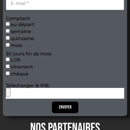
Comptant
au départ
semaine
quinzaine
mois
30 jours fin de mois
LCR
Virement
chèque
Télécharger le RIB
Envoyer
Nos Partenaires