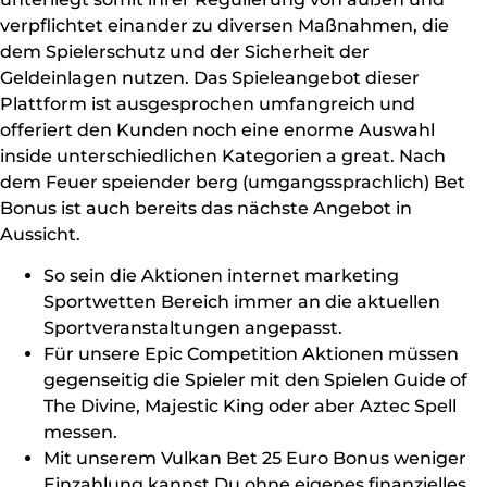
verpflichtet einander zu diversen Maßnahmen, die
dem Spielerschutz und der Sicherheit der
Geldeinlagen nutzen. Das Spieleangebot dieser
Plattform ist ausgesprochen umfangreich und
offeriert den Kunden noch eine enorme Auswahl
inside unterschiedlichen Kategorien a great. Nach
dem Feuer speiender berg (umgangssprachlich) Bet
Bonus ist auch bereits das nächste Angebot in
Aussicht.
So sein die Aktionen internet marketing
Sportwetten Bereich immer an die aktuellen
Sportveranstaltungen angepasst.
Für unsere Epic Competition Aktionen müssen
gegenseitig die Spieler mit den Spielen Guide of
The Divine, Majestic King oder aber Aztec Spell
messen.
Mit unserem Vulkan Bet 25 Euro Bonus weniger
Einzahlung kannst Du ohne eigenes finanzielles