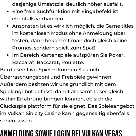
dasjenige Umsatzziel deutlich höher ausfällt.
Eine freie Suchfunktion mit Eingabefeld ist
ebenfalls vorhanden.
Ansonsten ist es wirklich möglich, die Game titles
im kostenlosen Modus ohne Anmeldung über
testen, dann bekommt man doch gleich keine
Promos, sondern spielt zum Spaß.
Im Bereich Kartenspiele aufspüren Sie Poker,
Baccarat, Baccarat, Roulette.
Bei diesen Live-Spielen können Sie auch
Überraschungsboni und Freispiele gewinnen.
Außerdem besitzen wir uns gründlich mit dem
Spielangebot befasst, damit allesamt Leser gleich
within Erfahrung bringen können, ob sich die
Glücksspielplattform für sie eignet. Das Spieleangebot
im Vulkan Sin city Casino kann gegenseitig ebenfalls
sehen lassen.
Anmeldung Sowie Login Bei Vulkan Vegas