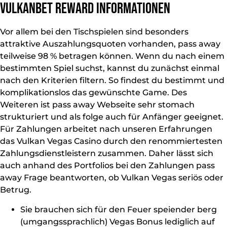
Vulkanbet Reward Informationen
Vor allem bei den Tischspielen sind besonders
attraktive Auszahlungsquoten vorhanden, pass away
teilweise 98 % betragen können. Wenn du nach einem
bestimmten Spiel suchst, kannst du zunächst einmal
nach den Kriterien filtern. So findest du bestimmt und
komplikationslos das gewünschte Game. Des
Weiteren ist pass away Webseite sehr stomach
strukturiert und als folge auch für Anfänger geeignet.
Für Zahlungen arbeitet nach unseren Erfahrungen
das Vulkan Vegas Casino durch den renommiertesten
Zahlungsdienstleistern zusammen. Daher lässt sich
auch anhand des Portfolios bei den Zahlungen pass
away Frage beantworten, ob Vulkan Vegas seriös oder
Betrug.
Sie brauchen sich für den Feuer speiender berg
(umgangssprachlich) Vegas Bonus lediglich auf