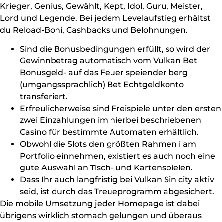
Krieger, Genius, Gewählt, Kept, Idol, Guru, Meister,
Lord und Legende. Bei jedem Levelaufstieg erhältst
du Reload-Boni, Cashbacks und Belohnungen.
Sind die Bonusbedingungen erfüllt, so wird der
Gewinnbetrag automatisch vom Vulkan Bet
Bonusgeld- auf das Feuer speiender berg
(umgangssprachlich) Bet Echtgeldkonto
transferiert.
Erfreulicherweise sind Freispiele unter den ersten
zwei Einzahlungen im hierbei beschriebenen
Casino für bestimmte Automaten erhältlich.
Obwohl die Slots den größten Rahmen i am
Portfolio einnehmen, existiert es auch noch eine
gute Auswahl an Tisch- und Kartenspielen.
Dass Ihr auch langfristig bei Vulkan Sin city aktiv
seid, ist durch das Treueprogramm abgesichert.
Die mobile Umsetzung jeder Homepage ist dabei
übrigens wirklich stomach gelungen und überaus