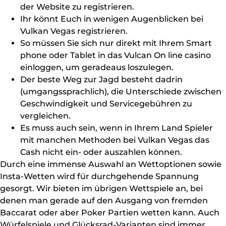
der Website zu registrieren.
Ihr könnt Euch in wenigen Augenblicken bei
Vulkan Vegas registrieren.
So müssen Sie sich nur direkt mit Ihrem Smart
phone oder Tablet in das Vulcan On line casino
einloggen, um geradeaus loszulegen.
Der beste Weg zur Jagd besteht dadrin
(umgangssprachlich), die Unterschiede zwischen
Geschwindigkeit und Servicegebühren zu
vergleichen.
Es muss auch sein, wenn in Ihrem Land Spieler
mit manchen Methoden bei Vulkan Vegas das
Cash nicht ein- oder auszahlen können.
Durch eine immense Auswahl an Wettoptionen sowie
Insta-Wetten wird für durchgehende Spannung
gesorgt. Wir bieten im übrigen Wettspiele an, bei
denen man gerade auf den Ausgang von fremden
Baccarat oder aber Poker Partien wetten kann. Auch
Würfelspiele und Glücksrad-Varianten sind immer