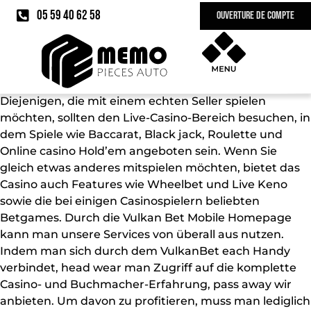
05 59 40 62 58
OUVERTURE DE COMPTE
Diejenigen, die mit einem echten Seller spielen
möchten, sollten den Live-Casino-Bereich besuchen, in
dem Spiele wie Baccarat, Black jack, Roulette und
Online casino Hold’em angeboten sein. Wenn Sie
gleich etwas anderes mitspielen möchten, bietet das
Casino auch Features wie Wheelbet und Live Keno
sowie die bei einigen Casinospielern beliebten
Betgames. Durch die Vulkan Bet Mobile Homepage
kann man unsere Services von überall aus nutzen.
Indem man sich durch dem VulkanBet each Handy
verbindet, head wear man Zugriff auf die komplette
Casino- und Buchmacher-Erfahrung, pass away wir
anbieten. Um davon zu profitieren, muss man lediglich