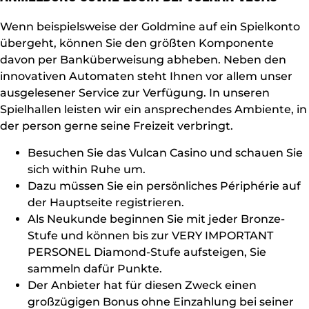
Wenn beispielsweise der Goldmine auf ein Spielkonto
übergeht, können Sie den größten Komponente
davon per Banküberweisung abheben. Neben den
innovativen Automaten steht Ihnen vor allem unser
ausgelesener Service zur Verfügung. In unseren
Spielhallen leisten wir ein ansprechendes Ambiente, in
der person gerne seine Freizeit verbringt.
Besuchen Sie das Vulcan Casino und schauen Sie
sich within Ruhe um.
Dazu müssen Sie ein persönliches Périphérie auf
der Hauptseite registrieren.
Als Neukunde beginnen Sie mit jeder Bronze-
Stufe und können bis zur VERY IMPORTANT
PERSONEL Diamond-Stufe aufsteigen, Sie
sammeln dafür Punkte.
Der Anbieter hat für diesen Zweck einen
großzügigen Bonus ohne Einzahlung bei seiner