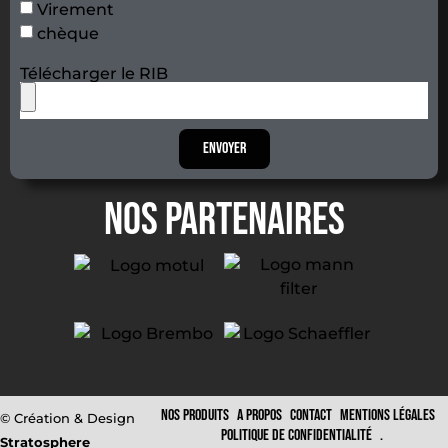
Virement
chèque
Télécharger le RIB
Envoyer
Nos Partenaires
NOS PRODUITS
A PROPOS
CONTACT
Mentions légales
© Création & Design
Politique de confidentialité
.
Stratosphere