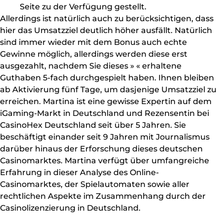
Seite zu der Verfügung gestellt.
Allerdings ist natürlich auch zu berücksichtigen, dass
hier das Umsatzziel deutlich höher ausfällt. Natürlich
sind immer wieder mit dem Bonus auch echte
Gewinne möglich, allerdings werden diese erst
ausgezahlt, nachdem Sie dieses » « erhaltene
Guthaben 5-fach durchgespielt haben. Ihnen bleiben
ab Aktivierung fünf Tage, um dasjenige Umsatzziel zu
erreichen. Martina ist eine gewisse Expertin auf dem
iGaming-Markt in Deutschland und Rezensentin bei
CasinoHex Deutschland seit über 5 Jahren. Sie
beschäftigt einander seit 9 Jahren mit Journalismus
darüber hinaus der Erforschung dieses deutschen
Casinomarktes. Martina verfügt über umfangreiche
Erfahrung in dieser Analyse des Online-
Casinomarktes, der Spielautomaten sowie aller
rechtlichen Aspekte im Zusammenhang durch der
Casinolizenzierung in Deutschland.