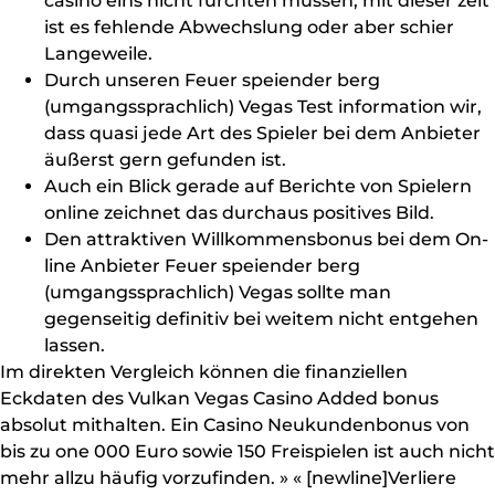
casino eins nicht fürchten müssen, mit dieser zeit
ist es fehlende Abwechslung oder aber schier
Langeweile.
Durch unseren Feuer speiender berg
(umgangssprachlich) Vegas Test information wir,
dass quasi jede Art des Spieler bei dem Anbieter
äußerst gern gefunden ist.
Auch ein Blick gerade auf Berichte von Spielern
online zeichnet das durchaus positives Bild.
Den attraktiven Willkommensbonus bei dem On-
line Anbieter Feuer speiender berg
(umgangssprachlich) Vegas sollte man
gegenseitig definitiv bei weitem nicht entgehen
lassen.
Im direkten Vergleich können die finanziellen
Eckdaten des Vulkan Vegas Casino Added bonus
absolut mithalten. Ein Casino Neukundenbonus von
bis zu one 000 Euro sowie 150 Freispielen ist auch nicht
mehr allzu häufig vorzufinden. » « [newline]Verliere