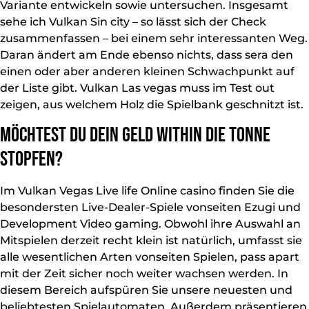
Variante entwickeln sowie untersuchen. Insgesamt
sehe ich Vulkan Sin city – so lässt sich der Check
zusammenfassen – bei einem sehr interessanten Weg.
Daran ändert am Ende ebenso nichts, dass sera den
einen oder aber anderen kleinen Schwachpunkt auf
der Liste gibt. Vulkan Las vegas muss im Test out
zeigen, aus welchem Holz die Spielbank geschnitzt ist.
Möchtest Du Dein Geld Within Die Tonne
Stopfen?
Im Vulkan Vegas Live life Online casino finden Sie die
besondersten Live-Dealer-Spiele vonseiten Ezugi und
Development Video gaming. Obwohl ihre Auswahl an
Mitspielen derzeit recht klein ist natürlich, umfasst sie
alle wesentlichen Arten vonseiten Spielen, pass apart
mit der Zeit sicher noch weiter wachsen werden. In
diesem Bereich aufspüren Sie unsere neuesten und
beliebtesten Spielautomaten. Außerdem präsentieren