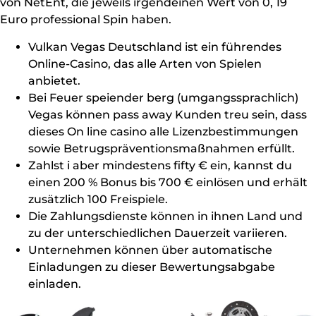
von NetEnt, die jeweils irgendeinen Wert von 0, 19
Euro professional Spin haben.
Vulkan Vegas Deutschland ist ein führendes
Online-Casino, das alle Arten von Spielen
anbietet.
Bei Feuer speiender berg (umgangssprachlich)
Vegas können pass away Kunden treu sein, dass
dieses On line casino alle Lizenzbestimmungen
sowie Betrugspräventionsmaßnahmen erfüllt.
Zahlst i aber mindestens fifty € ein, kannst du
einen 200 % Bonus bis 700 € einlösen und erhält
zusätzlich 100 Freispiele.
Die Zahlungsdienste können in ihnen Land und
zu der unterschiedlichen Dauerzeit variieren.
Unternehmen können über automatische
Einladungen zu dieser Bewertungsabgabe
einladen.