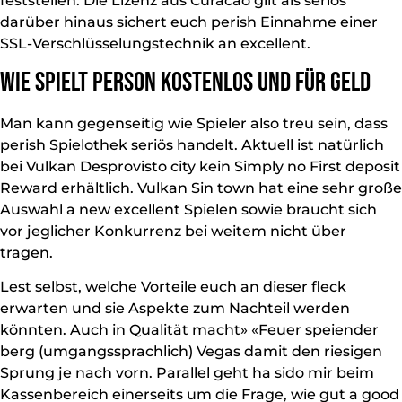
feststellen. Die Lizenz aus Curacao gilt als seriös
darüber hinaus sichert euch perish Einnahme einer
SSL-Verschlüsselungstechnik an excellent.
Wie Spielt Person Kostenlos Und Für Geld
Man kann gegenseitig wie Spieler also treu sein, dass
perish Spielothek seriös handelt. Aktuell ist natürlich
bei Vulkan Desprovisto city kein Simply no First deposit
Reward erhältlich. Vulkan Sin town hat eine sehr große
Auswahl a new excellent Spielen sowie braucht sich
vor jeglicher Konkurrenz bei weitem nicht über
tragen.
Lest selbst, welche Vorteile euch an dieser fleck
erwarten und sie Aspekte zum Nachteil werden
könnten. Auch in Qualität macht» «Feuer speiender
berg (umgangssprachlich) Vegas damit den riesigen
Sprung je nach vorn. Parallel geht ha sido mir beim
Kassenbereich einerseits um die Frage, wie gut a good