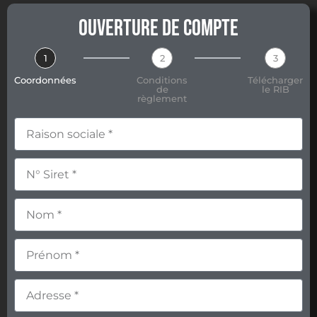
Ouverture de compte
1
2
3
Coordonnées
Conditions
Télécharger
de
le RIB
règlement