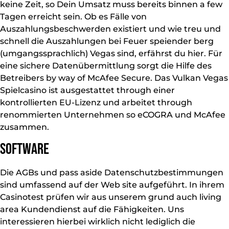
keine Zeit, so Dein Umsatz muss bereits binnen a few
Tagen erreicht sein. Ob es Fälle von
Auszahlungsbeschwerden existiert und wie treu und
schnell die Auszahlungen bei Feuer speiender berg
(umgangssprachlich) Vegas sind, erfährst du hier. Für
eine sichere Datenübermittlung sorgt die Hilfe des
Betreibers by way of McAfee Secure. Das Vulkan Vegas
Spielcasino ist ausgestattet through einer
kontrollierten EU-Lizenz und arbeitet through
renommierten Unternehmen so eCOGRA und McAfee
zusammen.
Software
Die AGBs und pass aside Datenschutzbestimmungen
sind umfassend auf der Web site aufgeführt. In ihrem
Casinotest prüfen wir aus unserem grund auch living
area Kundendienst auf die Fähigkeiten. Uns
interessieren hierbei wirklich nicht lediglich die