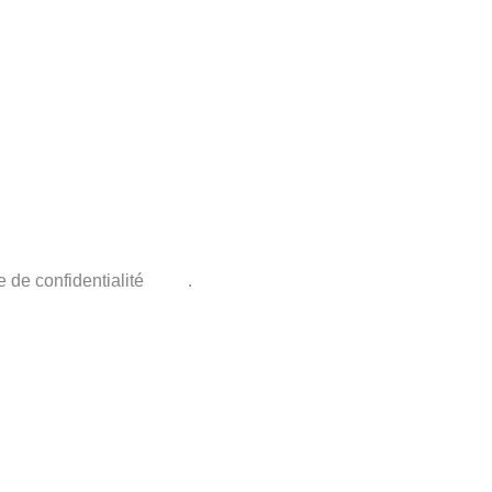
e de confidentialité
.