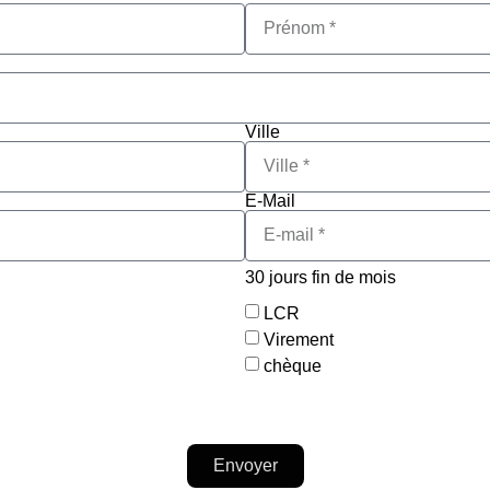
Ville
E-Mail
30 jours fin de mois
LCR
Virement
chèque
Envoyer