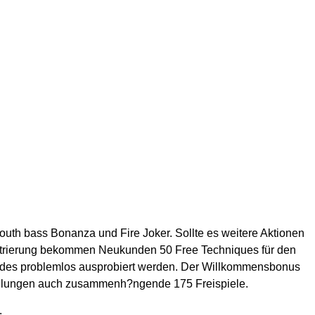
mouth bass Bonanza und Fire Joker. Sollte es weitere Aktionen
egistrierung bekommen Neukunden 50 Free Techniques für den
eldes problemlos ausprobiert werden. Der Willkommensbonus
zahlungen auch zusammenh?ngende 175 Freispiele.
.