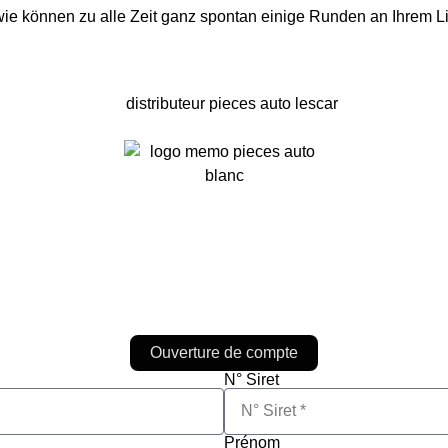
wie können zu alle Zeit ganz spontan einige Runden an Ihrem Li
Ouverture de compte
N° Siret
Prénom