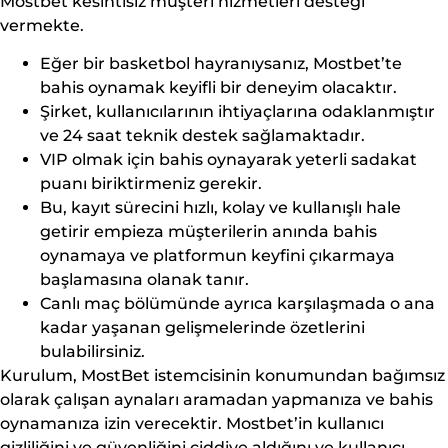
Mostbet kesintisiz müşteri hizmetleri desteği
vermekte.
Eğer bir basketbol hayranıysanız, Mostbet’te
bahis oynamak keyifli bir deneyim olacaktır.
Şirket, kullanıcılarının ihtiyaçlarına odaklanmıştır
ve 24 saat teknik destek sağlamaktadır.
VIP olmak için bahis oynayarak yeterli sadakat
puanı biriktirmeniz gerekir.
Bu, kayıt sürecini hızlı, kolay ve kullanışlı hale
getirir empieza müşterilerin anında bahis
oynamaya ve platformun keyfini çıkarmaya
başlamasına olanak tanır.
Canlı maç bölümünde ayrıca karşılaşmada o ana
kadar yaşanan gelişmelerinde özetlerini
bulabilirsiniz.
Kurulum, MostBet istemcisinin konumundan bağımsız
olarak çalışan aynaları aramadan yapmanıza ve bahis
oynamanıza izin verecektir. Mostbet’in kullanıcı
gizliliğini ve güvenliğini ciddiye aldığını ve kullanıcı