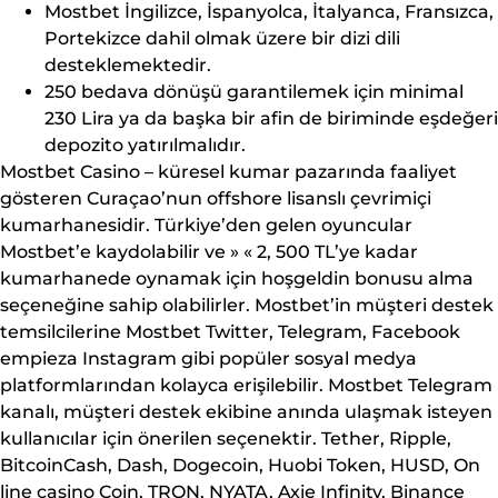
Mostbet İngilizce, İspanyolca, İtalyanca, Fransızca,
Portekizce dahil olmak üzere bir dizi dili
desteklemektedir.
250 bedava dönüşü garantilemek için minimal
230 Lira ya da başka bir afin de biriminde eşdeğeri
depozito yatırılmalıdır.
Mostbet Casino – küresel kumar pazarında faaliyet
gösteren Curaçao’nun offshore lisanslı çevrimiçi
kumarhanesidir. Türkiye’den gelen oyuncular
Mostbet’e kaydolabilir ve » « 2, 500 TL’ye kadar
kumarhanede oynamak için hoşgeldin bonusu alma
seçeneğine sahip olabilirler. Mostbet’in müşteri destek
temsilcilerine Mostbet Twitter, Telegram, Facebook
empieza Instagram gibi popüler sosyal medya
platformlarından kolayca erişilebilir. Mostbet Telegram
kanalı, müşteri destek ekibine anında ulaşmak isteyen
kullanıcılar için önerilen seçenektir. Tether, Ripple,
BitcoinCash, Dash, Dogecoin, Huobi Token, HUSD, On
line casino Coin, TRON, NYATA, Axie Infinity, Binance