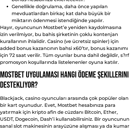
Genellikle doğrulama, daha önce yapılan
mevduatlardan birkaç kat daha büyük bir
miktarın ödenmesi istendiğinde yapılır.
Hayır, oyuncunun Mostbet’e yeniden kaydolmasına
izin verilmiyor, bu bahis şirketinin çoklu kontenjan
kurallarının ihlalidir. Casino (ve ücretsiz spinler) için
added bonus kazancının bahsi x60’tır, bonus kazanımı
için 72 saat verilir. Tüm oyunlar buna dahil değildir, s?rf
promosyon koşullarında listelenenler oyuna katılır.
Mostbet Uygulaması Hangi Ödeme Şekillerini
Destekliyor?
Blackjack, casino oyuncuları arasında çok popüler olan
bir kart oyunudur. Evet, Mostbet hesabınıza para
yatırmak için kripto afin de cüzdanı Bitcoin, Ether,
USDT, Dogecoin, Dash’i kullanabilirsiniz. Bir oyuncunun
sanal slot makinesinin arayüzüne alışması ya da kumar