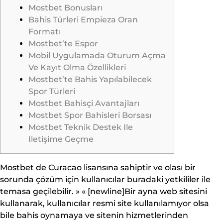
Mostbet Bonusları
Bahis Türleri Empieza Oran
Formatı
Mostbet’te Espor
Mobil Uygulamada Oturum Açma
Ve Kayıt Olma Özellikleri
Mostbet’te Bahis Yapılabilecek
Spor Türleri
Mostbet Bahisçi Avantajları
Mostbet Spor Bahisleri Borsası
Mostbet Teknik Destek Ile
Iletişime Geçme
Mostbet de Curacao lisansına sahiptir ve olası bir
sorunda çözüm için kullanıcılar buradaki yetkililer ile
temasa geçilebilir. » « [newline]Bir ayna web sitesini
kullanarak, kullanıcılar resmi site kullanılamıyor olsa
bile bahis oynamaya ve sitenin hizmetlerinden