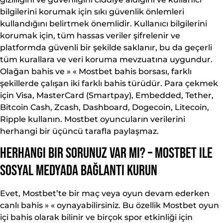
bilgilerini korumak için sıkı güvenlik önlemleri
kullandığını belirtmek önemlidir. Kullanıcı bilgilerini
korumak için, tüm hassas veriler şifrelenir ve
platformda güvenli bir şekilde saklanır, bu da geçerli
tüm kurallara ve veri koruma mevzuatına uygundur.
Olağan bahis ve » « Mostbet bahis borsası, farklı
şekillerde çalışan iki farklı bahis türüdür. Para çekmek
için Visa, MasterCard (Smartpay), Embedded, Tether,
Bitcoin Cash, Zcash, Dashboard, Dogecoin, Litecoin,
Ripple kullanın. Mostbet oyuncuların verilerini
herhangi bir üçüncü tarafla paylaşmaz.
Herhangi Bir Sorunuz Var Mı? – Mostbet Ile
Sosyal Medyada Bağlantı Kurun
Evet, Mostbet’te bir maç veya oyun devam ederken
canlı bahis » « oynayabilirsiniz. Bu özellik Mostbet oyun
içi bahis olarak bilinir ve birçok spor etkinliği için