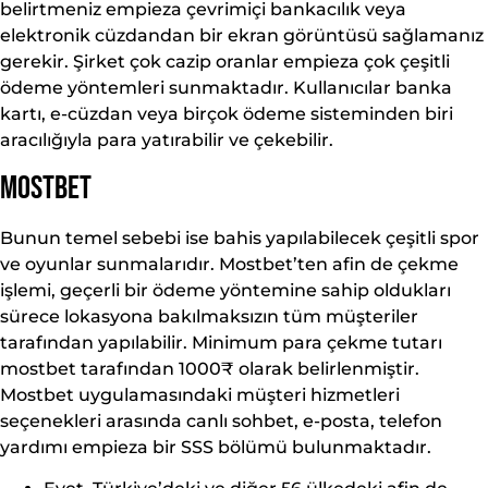
belirtmeniz empieza çevrimiçi bankacılık veya
elektronik cüzdandan bir ekran görüntüsü sağlamanız
gerekir. Şirket çok cazip oranlar empieza çok çeşitli
ödeme yöntemleri sunmaktadır. Kullanıcılar banka
kartı, e-cüzdan veya birçok ödeme sisteminden biri
aracılığıyla para yatırabilir ve çekebilir.
Mostbet
Bunun temel sebebi ise bahis yapılabilecek çeşitli spor
ve oyunlar sunmalarıdır. Mostbet’ten afin de çekme
işlemi, geçerli bir ödeme yöntemine sahip oldukları
sürece lokasyona bakılmaksızın tüm müşteriler
tarafından yapılabilir. Minimum para çekme tutarı
mostbet tarafından 1000₹ olarak belirlenmiştir.
Mostbet uygulamasındaki müşteri hizmetleri
seçenekleri arasında canlı sohbet, e-posta, telefon
yardımı empieza bir SSS bölümü bulunmaktadır.