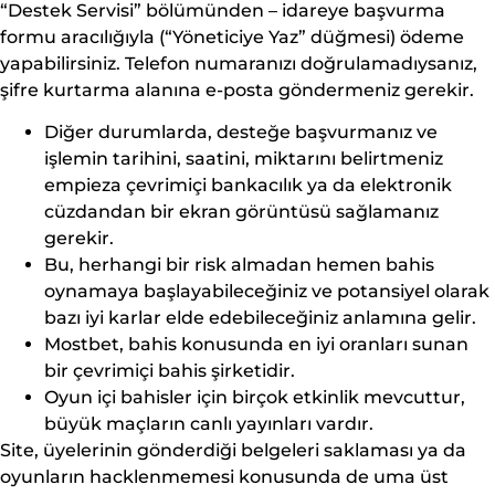
“Destek Servisi” bölümünden – idareye başvurma
formu aracılığıyla (“Yöneticiye Yaz” düğmesi) ödeme
yapabilirsiniz. Telefon numaranızı doğrulamadıysanız,
şifre kurtarma alanına e-posta göndermeniz gerekir.
Diğer durumlarda, desteğe başvurmanız ve
işlemin tarihini, saatini, miktarını belirtmeniz
empieza çevrimiçi bankacılık ya da elektronik
cüzdandan bir ekran görüntüsü sağlamanız
gerekir.
Bu, herhangi bir risk almadan hemen bahis
oynamaya başlayabileceğiniz ve potansiyel olarak
bazı iyi karlar elde edebileceğiniz anlamına gelir.
Mostbet, bahis konusunda en iyi oranları sunan
bir çevrimiçi bahis şirketidir.
Oyun içi bahisler için birçok etkinlik mevcuttur,
büyük maçların canlı yayınları vardır.
Site, üyelerinin gönderdiği belgeleri saklaması ya da
oyunların hacklenmemesi konusunda de uma üst