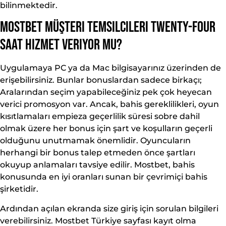
bilinmektedir.
Mostbet Müşteri Temsilcileri Twenty-four
Saat Hizmet Veriyor Mu?
Uygulamaya PC ya da Mac bilgisayarınız üzerinden de
erişebilirsiniz. Bunlar bonuslardan sadece birkaçı;
Aralarından seçim yapabileceğiniz pek çok heyecan
verici promosyon var. Ancak, bahis gereklilikleri, oyun
kısıtlamaları empieza geçerlilik süresi sobre dahil
olmak üzere her bonus için şart ve koşulların geçerli
olduğunu unutmamak önemlidir. Oyuncuların
herhangi bir bonus talep etmeden önce şartları
okuyup anlamaları tavsiye edilir. Mostbet, bahis
konusunda en iyi oranları sunan bir çevrimiçi bahis
şirketidir.
Ardından açılan ekranda size giriş için sorulan bilgileri
verebilirsiniz. Mostbet Türkiye sayfası kayıt olma