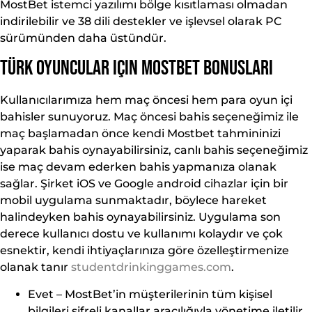
MostBet istemci yazılımı bölge kısıtlaması olmadan
indirilebilir ve 38 dili destekler ve işlevsel olarak PC
sürümünden daha üstündür.
Türk Oyuncular Için Mostbet Bonusları
Kullanıcılarımıza hem maç öncesi hem para oyun içi
bahisler sunuyoruz. Maç öncesi bahis seçeneğimiz ile
maç başlamadan önce kendi Mostbet tahmininizi
yaparak bahis oynayabilirsiniz, canlı bahis seçeneğimiz
ise maç devam ederken bahis yapmanıza olanak
sağlar. Şirket iOS ve Google android cihazlar için bir
mobil uygulama sunmaktadır, böylece hareket
halindeyken bahis oynayabilirsiniz. Uygulama son
derece kullanıcı dostu ve kullanımı kolaydır ve çok
esnektir, kendi ihtiyaçlarınıza göre özelleştirmenize
olanak tanır
studentdrinkinggames.com
.
Evet – MostBet’in müşterilerinin tüm kişisel
bilgileri şifreli kanallar aracılığıyla yönetime iletilir.