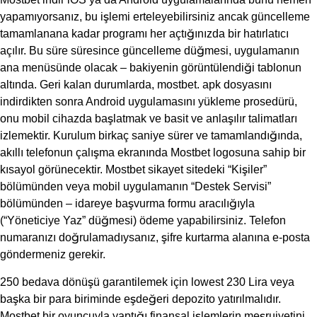
yapamıyorsanız, bu işlemi erteleyebilirsiniz ancak güncelleme
tamamlanana kadar programı her açtığınızda bir hatırlatıcı
açılır. Bu süre süresince güncelleme düğmesi, uygulamanın
ana menüsünde olacak – bakiyenin görüntülendiği tablonun
altında. Geri kalan durumlarda, mostbet. apk dosyasını
indirdikten sonra Android uygulamasını yükleme prosedürü,
onu mobil cihazda başlatmak ve basit ve anlaşılır talimatları
izlemektir. Kurulum birkaç saniye sürer ve tamamlandığında,
akıllı telefonun çalışma ekranında Mostbet logosuna sahip bir
kısayol görünecektir. Mostbet sikayet sitedeki “Kişiler”
bölümünden veya mobil uygulamanın “Destek Servisi”
bölümünden – idareye başvurma formu aracılığıyla
(“Yöneticiye Yaz” düğmesi) ödeme yapabilirsiniz. Telefon
numaranızı doğrulamadıysanız, şifre kurtarma alanına e-posta
göndermeniz gerekir.
250 bedava dönüşü garantilemek için lowest 230 Lira veya
başka bir para biriminde eşdeğeri depozito yatırılmalıdır.
Mostbet bir oyuncuyla yaptığı finansal işlemlerin meşruiyetini