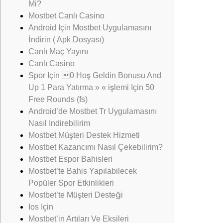
Mi?
Mostbet Canlı Casino
Android Için Mostbet Uygulamasını
İndirin ( Apk Dosyası)
Canlı Maç Yayını
Canlı Casino
Spor Için 0 Hoş Geldin Bonusu And
Up 1 Para Yatırma » « işlemi Için 50
Free Rounds (fs)
Android’de Mostbet Tr Uygulamasını
Nasıl Indirebilirim
Mostbet Müşteri Destek Hizmeti
Mostbet Kazancımı Nasıl Çekebilirim?
Mostbet Espor Bahisleri
Mostbet’te Bahis Yapılabilecek
Popüler Spor Etkinlikleri
Mostbet’te Müşteri Desteği
Ios Için
Mostbet’in Artıları Ve Eksileri