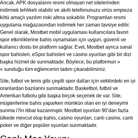
Ancak, APK dosyalarını resmi olmayan net sitelerinden
indirmek tehlikeli olabilir ve akıllı telefonunuzu virüs empieza
kötü amaçlı yazılım riski altına sokabilir. Programları resmi
uygulama mağazasından indirmek her zaman tavsiye edilir.
Genel olarak, Mostbet mobil uygulaması kullanıcılara favori
spor etkinliklerine bahis oynamaları için uygun, güvenli ve
kullanıcı dostu bir platform sağlar. Evet, Mostbet ayrıca sanal
spor bahisleri, eSpor bahisleri ve casino oyunları gibi bir dizi
başka hizmet de sunmaktadır. Böylece, bu platformun »
« sunduğu tüm eğlencenin tadını çıkarabilirsiniz.
Site, futbol ve tenis gibi çeşitli spor dalları için sektördeki en iyi
oranlardan bazılarını sunmaktadır. Basketbol, ​​futbol ve
Amerikan futbolu gibi başka birçok seçenek de var. Site,
müşterilerine bahis yaparken mümkün olan en iyi deneyimi
sunma i?in itibar kazanmıştır. Mostbet oyunları 90’dan fazla
ülkede mevcut olup bahis, casino oyunları, canlı casino, canlı
poker ve diğer popüler oyunları sunmaktadır.