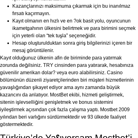
Kazançlarınızı maksimuma çıkarmak için bu inanılmaz
fırsatı kaçırmayın.
Kayıt olmanın en hızlı ve en ?ok basit yolu, oyuncunun
ikametgahının ülkesini belirtmek ve para birimini seçmek
için yeterli olan “tek tuşla” seçeneğidir.
Hesap oluşturulduktan sonra giriş bilgilerinizi içeren bir
mesaj görüntülenir.
Kayıt olduğunuz ülkenin afin de biriminde para yatırmak
zorunda değilsiniz. TRY cinsinden para yatırarak, hesabınıza
güvenilir amerikan dolar? veya euro alabilirsiniz. Casino
bölümünün düzenli ziyaretçilerinden biri müşteri hizmetlerinin
yavaşlığından şikayet ediyor ama aynı zamanda büyük
kazancını da anlatıyor. MostBet ekibi, hizmeti geliştirmek,
sitenin işlevselliğini genişletmek ve bonus sistemini
iyileştirmek açısından çok fazla çalışma yaptı. Mostbet 2009
yılından beri varlığını sürdürmektedir ve 93 ülkede faaliyet
göstermektedir.
Türkiye’de Yaşıyorsam Mostbet’i