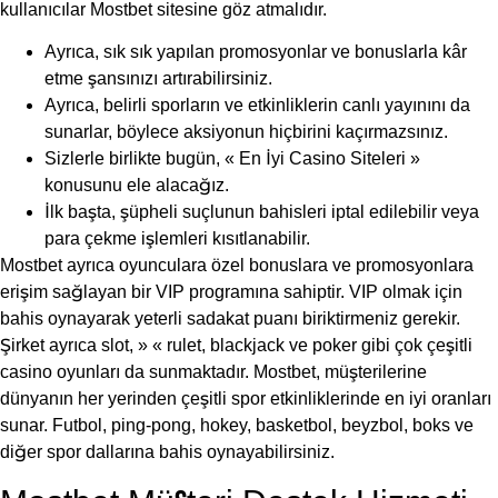
kullanıcılar Mostbet sitesine göz atmalıdır.
Ayrıca, sık sık yapılan promosyonlar ve bonuslarla kâr
etme şansınızı artırabilirsiniz.
Ayrıca, belirli sporların ve etkinliklerin canlı yayınını da
sunarlar, böylece aksiyonun hiçbirini kaçırmazsınız.
Sizlerle birlikte bugün, « En İyi Casino Siteleri »
konusunu ele alacağız.
İlk başta, şüpheli suçlunun bahisleri iptal edilebilir veya
para çekme işlemleri kısıtlanabilir.
Mostbet ayrıca oyunculara özel bonuslara ve promosyonlara
erişim sağlayan bir VIP programına sahiptir. VIP olmak için
bahis oynayarak yeterli sadakat puanı biriktirmeniz gerekir.
Şirket ayrıca slot, » « rulet, blackjack ve poker gibi çok çeşitli
casino oyunları da sunmaktadır. Mostbet, müşterilerine
dünyanın her yerinden çeşitli spor etkinliklerinde en iyi oranları
sunar. Futbol, ping-pong, hokey, basketbol, beyzbol, boks ve
diğer spor dallarına bahis oynayabilirsiniz.