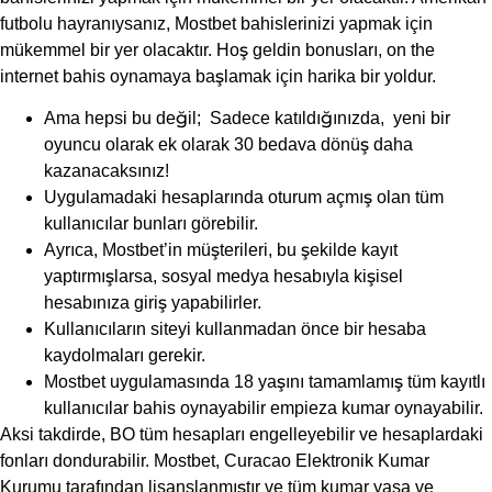
futbolu hayranıysanız, Mostbet bahislerinizi yapmak için
mükemmel bir yer olacaktır. Hoş geldin bonusları, on the
internet bahis oynamaya başlamak için harika bir yoldur.
Ama hepsi bu değil; Sadece katıldığınızda, yeni bir
oyuncu olarak ek olarak 30 bedava dönüş daha
kazanacaksınız!
Uygulamadaki hesaplarında oturum açmış olan tüm
kullanıcılar bunları görebilir.
Ayrıca, Mostbet’in müşterileri, bu şekilde kayıt
yaptırmışlarsa, sosyal medya hesabıyla kişisel
hesabınıza giriş yapabilirler.
Kullanıcıların siteyi kullanmadan önce bir hesaba
kaydolmaları gerekir.
Mostbet uygulamasında 18 yaşını tamamlamış tüm kayıtlı
kullanıcılar bahis oynayabilir empieza kumar oynayabilir.
Aksi takdirde, BO tüm hesapları engelleyebilir ve hesaplardaki
fonları dondurabilir. Mostbet, Curacao Elektronik Kumar
Kurumu tarafından lisanslanmıştır ve tüm kumar yasa ve