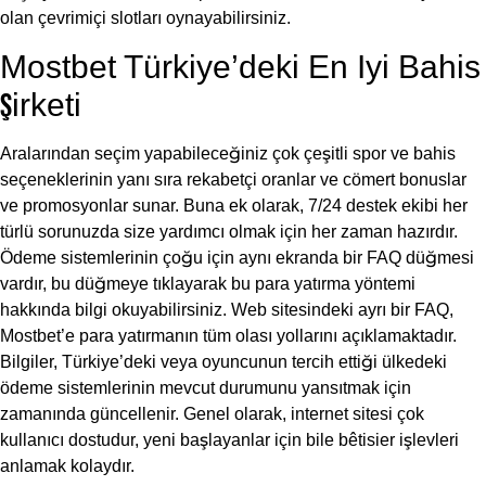
olan çevrimiçi slotları oynayabilirsiniz.
Mostbet Türkiye’deki En Iyi Bahis
Şirketi
Aralarından seçim yapabileceğiniz çok çeşitli spor ve bahis
seçeneklerinin yanı sıra rekabetçi oranlar ve cömert bonuslar
ve promosyonlar sunar. Buna ek olarak, 7/24 destek ekibi her
türlü sorunuzda size yardımcı olmak için her zaman hazırdır.
Ödeme sistemlerinin çoğu için aynı ekranda bir FAQ düğmesi
vardır, bu düğmeye tıklayarak bu para yatırma yöntemi
hakkında bilgi okuyabilirsiniz. Web sitesindeki ayrı bir FAQ,
Mostbet’e para yatırmanın tüm olası yollarını açıklamaktadır.
Bilgiler, Türkiye’deki veya oyuncunun tercih ettiği ülkedeki
ödeme sistemlerinin mevcut durumunu yansıtmak için
zamanında güncellenir. Genel olarak, internet sitesi çok
kullanıcı dostudur, yeni başlayanlar için bile bêtisier işlevleri
anlamak kolaydır.