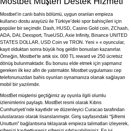
Mostbet Müşteri Destek Hizmeti
Mostbet’in canlı bahis bölümü, uygun oranları empieza
kullanıcı dostu arayüzü ile Türkiye’deki spor bahisçileri için
popüler bir seçimdir. Dash, HUSD, Casino Gold coin, ZChash,
ADA, DAI, Dexsport, TrueUSD, Axie Infinity, Binance UNITED
STATES DOLLAR, USD Coin ve TRON. Yeni » « oyuncular,
kayıt olduktan sonra büyük hoş geldin bonusları kazanırlar.
Örneğin, Mostbet’te artık six. 000 TL reward ve 250 ücretsiz
dönüş bulunmaktadır. Bu bonusu elde etmek için yapmanız
gereken ilk kez afin de yatırmaktır. Mostbet uygulaması cep
telefonunuzdan bahis oyunları oynamanıza olanak sağlayan
mobil bir yazılımdır.
MostBet müşterisi geçtiğimiz ay oyunla ilgili olumlu
izlenimlerini paylaştı. MostBet resmi olarak Kıbrıs
Cumhuriyeti’nde kayıtlıdır ve düzenleyici Curacao tarafından
uluslararası olarak lisanslanmıştır. Giriş sayfasındaki “Şifremi
Unuttum” bağlantısına tıklayarak empieza talimatları izleyerek,
şifrenizi kaybettiyseniz şifrenizi sıfırlayabilirsiniz. En iyi