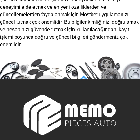
deneyimi elde etmek ve en yeni özelliklerden ve
güncellemelerden faydalanmak için Mostbet uygulamanızı
güncel tutmak çok önemlidir. Bu bilgiler kimliğinizi doğrulamak
ve hesabınızı güvende tutmak için kullanılacağından, kayıt
işlemi boyunca doğru ve güncel bilgileri göndermeniz çok
önemlidir.