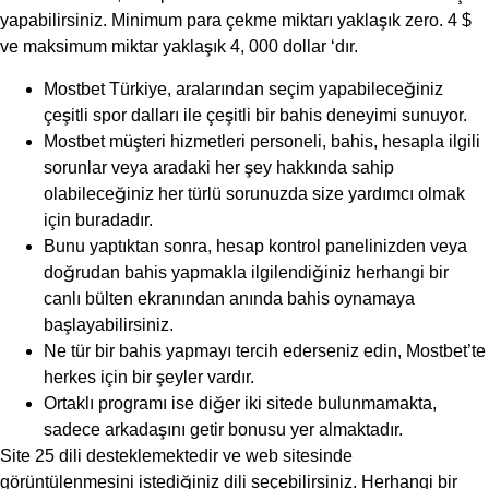
yapabilirsiniz. Minimum para çekme miktarı yaklaşık zero. 4 $
ve maksimum miktar yaklaşık 4, 000 dollar ‘dır.
Mostbet Türkiye, aralarından seçim yapabileceğiniz
çeşitli spor dalları ile çeşitli bir bahis deneyimi sunuyor.
Mostbet müşteri hizmetleri personeli, bahis, hesapla ilgili
sorunlar veya aradaki her şey hakkında sahip
olabileceğiniz her türlü sorunuzda size yardımcı olmak
için buradadır.
Bunu yaptıktan sonra, hesap kontrol panelinizden veya
doğrudan bahis yapmakla ilgilendiğiniz herhangi bir
canlı bülten ekranından anında bahis oynamaya
başlayabilirsiniz.
Ne tür bir bahis yapmayı tercih ederseniz edin, Mostbet’te
herkes için bir şeyler vardır.
Ortaklı programı ise diğer iki sitede bulunmamakta,
sadece arkadaşını getir bonusu yer almaktadır.
Site 25 dili desteklemektedir ve web sitesinde
görüntülenmesini istediğiniz dili seçebilirsiniz. Herhangi bir