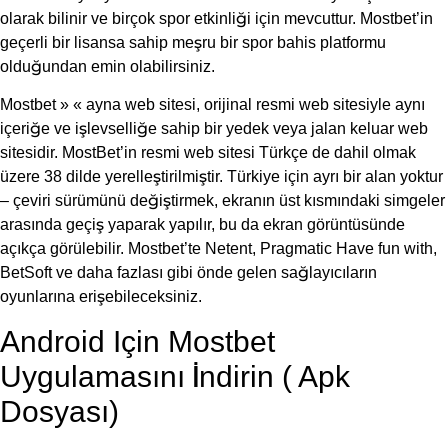
olarak bilinir ve birçok spor etkinliği için mevcuttur. Mostbet’in
geçerli bir lisansa sahip meşru bir spor bahis platformu
olduğundan emin olabilirsiniz.
Mostbet » « ayna web sitesi, orijinal resmi web sitesiyle aynı
içeriğe ve işlevselliğe sahip bir yedek veya jalan keluar web
sitesidir. MostBet’in resmi web sitesi Türkçe de dahil olmak
üzere 38 dilde yerelleştirilmiştir. Türkiye için ayrı bir alan yoktur
– çeviri sürümünü değiştirmek, ekranın üst kısmındaki simgeler
arasında geçiş yaparak yapılır, bu da ekran görüntüsünde
açıkça görülebilir. Mostbet’te Netent, Pragmatic Have fun with,
BetSoft ve daha fazlası gibi önde gelen sağlayıcıların
oyunlarına erişebileceksiniz.
Android Için Mostbet
Uygulamasını İndirin ( Apk
Dosyası)