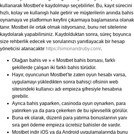
kullanarak Mostbet’e kaydolmayı seçebilirler. Bu, kayıt sürecini
hızlı, kolay ve kullanışlı hale getirir ve müşterilerin anında bahis
oynamaya ve platformun keyfini çıkarmaya başlamasına olanak
tanır. Mostbet ile ortak olmak istiyorsanız, bunu net sitelerine
kaydolarak yapabilirsiniz. Kaydolduktan sonra, süreç boyunca
size rehberlik edecek ve sorularınızı yanıtlayacak bir hesap
yöneticisi atanacaktır
https://simonandruby.com/
.
Olağan bahis ve » « Mostbet bahis borsası, farklı
şekillerde çalışan iki farklı bahis türüdür.
Hayır, oyuncunun Mostbet’te zaten oyun hesabı varsa,
uygulamayı yükledikten sonra bahisçi ofisinin web
sitesindeki kullanıcı adı empieza şifresiyle hesabına
girebilir.
Ayrıca bahis yaparken, casinoda oyun oynarken, para
yatırırken ya da para çekerken de bu işlevsellik görülür.
Buna ek olarak, düzenli para yatırma bonuslarının yanı
sıra geri ödeme empieza ücretsiz bahisler de vardır.
Mostbet indir iOS ya da Android uygulamalarında bunu