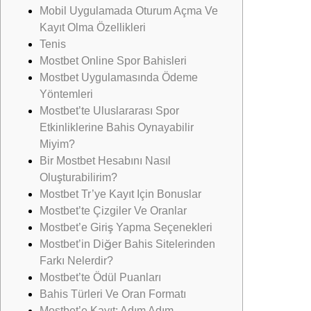
Mobil Uygulamada Oturum Açma Ve
Kayıt Olma Özellikleri
Tenis
Mostbet Online Spor Bahisleri
Mostbet Uygulamasında Ödeme
Yöntemleri
Mostbet’te Uluslararası Spor
Etkinliklerine Bahis Oynayabilir
Miyim?
Bir Mostbet Hesabını Nasıl
Oluşturabilirim?
Mostbet Tr’ye Kayıt Için Bonuslar
Mostbet’te Çizgiler Ve Oranlar
Mostbet’e Giriş Yapma Seçenekleri
Mostbet’in Diğer Bahis Sitelerinden
Farkı Nelerdir?
Mostbet’te Ödül Puanları
Bahis Türleri Ve Oran Formatı
Mostbet’e Kayıt: Adım Adım