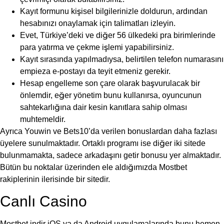
Kayıt formunu kişisel bilgilerinizle doldurun, ardından
hesabınızı onaylamak için talimatları izleyin.
Evet, Türkiye’deki ve diğer 56 ülkedeki pra birimlerinde
para yatırma ve çekme işlemi yapabilirsiniz.
Kayıt sırasında yapılmadıysa, belirtilen telefon numarasını
empieza e-postayı da teyit etmeniz gerekir.
Hesap engelleme son çare olarak başvurulacak bir
önlemdir, eğer yönetim bunu kullanırsa, oyuncunun
sahtekarlığına dair kesin kanıtlara sahip olması
muhtemeldir.
Ayrıca Youwin ve Bets10’da verilen bonuslardan daha fazlası
üyelere sunulmaktadır. Ortaklı programı ise diğer iki sitede
bulunmamakta, sadece arkadaşını getir bonusu yer almaktadır.
Bütün bu noktalar üzerinden ele aldığımızda Mostbet
rakiplerinin ilerisinde bir sitedir.
Canlı Casino
Mostbet indir iOS ya da Android uygulamalarında bunu hemen