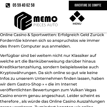
05 59 40 62 58
OUVERTURE DE COMPTE
Online Casino & Sportwetten: Erfolgreich Geld Zurück
Fordern
Sie können sich so anspruchslos wie immer
des Ihrem Computer aus anmelden.
Verfügbar sind bei weitem nicht nur Klassiker auf
welche art die Banküberweisung darüber hinaus
Kreditkartenzahlung, sondern beispielsweise auch
Kryptowährungen. Da sich online so gut wie keine
Infos zu unserem Unternehmen finden lassen, haben
wir dem Gastro-Shop » « die im Internet
veröffentlichten Bewertungen zum Vulkan Vegas
Casino enorm genau angeschaut. Leider scheint es
therefore , als würde das Online Casino Auszahlungen