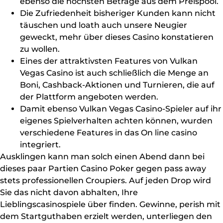
ebenso die höchsten Beträge aus dem Preispool.
Die Zufriedenheit bisheriger Kunden kann nicht
täuschen und loath auch unsere Neugier
geweckt, mehr über dieses Casino konstatieren
zu wollen.
Eines der attraktivsten Features von Vulkan
Vegas Casino ist auch schließlich die Menge an
Boni, Cashback-Aktionen und Turnieren, die auf
der Plattform angeboten werden.
Damit ebenso Vulkan Vegas Casino-Spieler auf ihr
eigenes Spielverhalten achten können, wurden
verschiedene Features in das On line casino
integriert.
Ausklingen kann man solch einen Abend dann bei
dieses paar Partien Casino Poker gegen pass away
stets professionellen Croupiers. Auf jeden Drop wird
Sie das nicht davon abhalten, Ihre
Lieblingscasinospiele über finden. Gewinne, perish mit
dem Startguthaben erzielt werden, unterliegen den