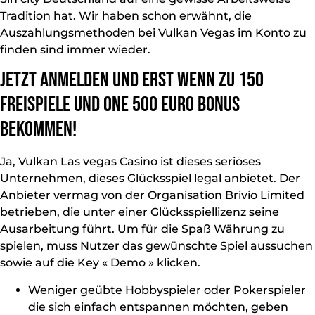
Tradition hat. Wir haben schon erwähnt, die
Auszahlungsmethoden bei Vulkan Vegas im Konto zu
finden sind immer wieder.
Jetzt Anmelden Und Erst Wenn Zu 150
Freispiele Und One 500 Euro Bonus
Bekommen!
Ja, Vulkan Las vegas Casino ist dieses seriöses
Unternehmen, dieses Glücksspiel legal anbietet. Der
Anbieter vermag von der Organisation Brivio Limited
betrieben, die unter einer Glücksspiellizenz seine
Ausarbeitung führt. Um für die Spaß Währung zu
spielen, muss Nutzer das gewünschte Spiel aussuchen
sowie auf die Key « Demo » klicken.
Weniger geübte Hobbyspieler oder Pokerspieler
die sich einfach entspannen möchten, geben