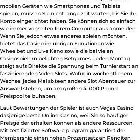
mobilen Geräten wie Smartphones und Tablets
spielen, müssen Sie nicht lange zeit warten, bis Sie Ihr
Konto eingerichtet haben. Sie können sich so einfach
wie immer vonseiten Ihrem Computer aus anmelden.
Wenn Sie jedoch etwas anderes spielen möchten,
bietet das Casino im übrigen Funktionen wie
Wheelbet und Live Keno sowie die bei vielen
Casinospielern beliebten Betgames. Jeden Montag
steigt aufs Direkte die Spannung beim Turnierstart an
faszinierenden Video Slots. Wofür in wöchentlichem
Wechsel jedes Mal sixteen andere Slot Abenteuer zur
Auswahl stehen, um am großen 4. 000 Pound
Preispool teilzuhaben.
Laut Bewertungen der Spieler ist auch Vegas Casino
dasjenige beste Online-Casino, weil Sie so häufiger
Preisgelder erhalten können als andere Ressourcen.
Mit zertifizierter Software program garantiert der
Membership einen hohen Prozentsatz an Renditen