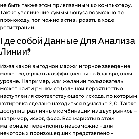
не быть также этом привязанным ко компьютеру.
Также увеличение суммы бонуса возможно по
промокоду, тот можно активировать а ходе
регистрации.
Где собой Данные Для Анализа
Линии?
Из-за какой выгодной маржи игорное заведение
может содержать коэффициенты на благородном
уровне. Например, или желании пользователь
может найти рынки со большой вероятностью
наступления соответствующего исхода, по которым
котировка сделано находиться в участке 2, 0. Также
доступны различные комбинации из двух рынков –
например, исход фора. Все маркеты в этом
материале перечислить невозможно – для
некоторых произошедших представлено –