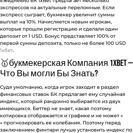
Ежедневно БК 1xBet предлагает несколько
экспрессов на актуальные переломные. Если
экспресс сыграет, букмекер увеличит суммы
выплат на 10%. Начисляется новым игрокам,
которые прошли регистрацию и сделали один
депозит от 1 USD. Бонус представляет 100% от
первой суммы депозита, только не более 100 USD
1хбет
.
🥇букмекерская Компания 1xbet —
Что Вы могли Бы Знать?
Судя умолчанию, когда игрок заходит в раздел
финансовых ставок БК предлагает ему случайная
индекс, который рандомно выбирается из двух
имеющихся. Беттер не знает, какая поэтому
котировка отображается и графике и не может »
« прогнозировать ее колебания. Поэтому перед
заключением финпари лучше установить индекс по