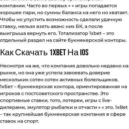
компании. Часто во первых » « игры попадается
хорошее пари, но суммы баланса на него но хватает.
Чтобы но упустить возможность сделали удачную
ставку, нельзя взять аванс них БК, а после
выигрыша вернуть его. Тотализатор 1xbet – это
отдельный раздел на сайте букмекерской конторы.
Как Скачать 1xbet На Ios
Несмотря на же, что компания довольно недавно на
рынке, но она уже успела завоевать доверие
нескольких сотен сотен активных болельщиков.
1хБет – букмекерская контора, ориентированная на
игроков с постсоветского пространстве. Это
спортивные ставки, тото, лотереи, игры с live-
дилерами, эмулятор рыбалки и отчасти » « это. 1xBet
– так крупнейшая букмекерская компания в сфере
ставок на спорт.