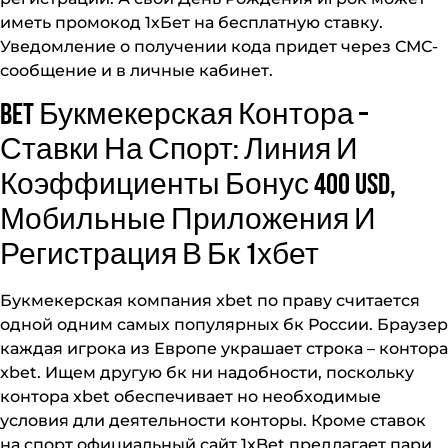
иметь промокод 1хБет на бесплатную ставку.
Уведомление о получении кода придет через СМС-
сообщение и в личные кабинет.
Bet Букмекерская Контора –
Ставки На Спорт: Линия И
Коэффициенты Бонус 400 Usd,
Мобильные Приложения И
Регистрация В Бк 1хбет
Букмекерская компания xbet по праву считается
одной одним самых популярных бк России. Браузер
каждая игрока из Европе украшает строка – контора
xbet. Ищем другую бк ни надобности, поскольку
контора xbet обеспечивает но необходимые
условия дли деятельности конторы. Кроме ставок
на спорт официальный сайт 1xBet предлагает пари