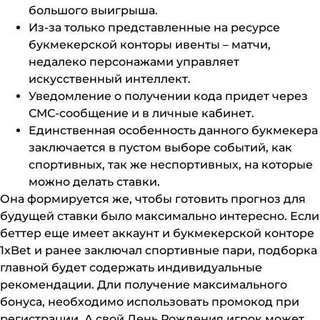
большого выигрыша.
Из-за только представленные на ресурсе
букмекерской конторы ивенты – матчи,
недалеко персонажами управляет
искусственный интеллект.
Уведомление о получении кода придет через
СМС-сообщение и в личные кабинет.
Единственная особенность данного букмекера
заключается в пустом выборе событий, как
спортивных, так же неспортивных, на которые
можно делать ставки.
Она формируется же, чтобы готовить прогноз для
будущей ставки было максимально интересно. Если
беттер еще имеет аккаунт и букмекерской конторе
1xBet и ранее заключал спортивные пари, подборка
главной будет содержать индивидуальные
рекомендации. Дли получение максимального
бонуса, необходимо использовать промокод при
регистрации. А свой День Рождения игрок может