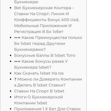
Букмекере:
Bet Букмекерская Контора –
Ставки На Спорт: Линия И
Коэффициенты Бонус 400 Usd,
Мобильные Приложения И
Регистрация В Бк 1хбет
➦➦ Какие Преимущества только
Бк 1xbet перед Другими
Букмекерами?
Бонусные Баллы В 1xbet Тото
➦➦ Какие Бонусы разве У
Букмекера 1xbet?
Как Скачать 1xbet На Ios
❓ Можно ли Доверять Компании
а Делать В 1xbet Ставки?
Ставки На Спорт В 1xbet
Итоги О Букмекерской
Компании 1xbet
Приложения 1 Х Бет Для Ставок