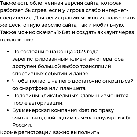
Также есть облегченная версия сайта, которая
работает быстрее, если у игрока слабо интернет-
соединение. Для регистрации можно использовать
же десктопную версию сайта, так и мобильную.
Также можно скачать 1xBet и создать аккаунт через
приложение.
По состоянию на конца 2023 года
зарегистрированным клиентам оператора
доступен большой выбор трансляций
спортивных событий и лайве.
Чтобы попасть на пего достаточно открыть сайт
со смартфона или планшета.
Половины кликабельных клавиш изменится
после авторизации.
Букмекерская компания xbet по праву
считается одной одним самых популярных бк
России.
Кроме регистрации важно выполнить