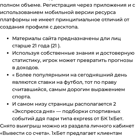
полном объеме. Регистрация через приложения и с
использованием мобильной версии ресурса
платформы не имеет принципиальное отличий от
создания профиля с десктопа.
Материалы сайта предназначены дли лиц
старше 21 года (21 ).
Используя собственные знания и достоверную
статистику, игрок может превратить прогнозы
в доходов.
« Более популярными на сегодняшний день
являются ставки на футбол, тот по праву
считавшийся, самым дорогим выражением
спорта.
И самом низу страницы располагается 2
«Экспресса дня» — подборки спортивных
событий ддя пари типа express от БК 1хБет.
Снято выигрыш можно из раздела личного кабинет
«Вывести со счета». 1хБет предлагает клиентам