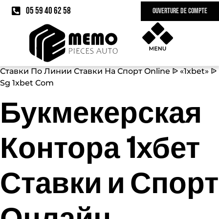
05 59 40 62 58
OUVERTURE DE COMPTE
Ставки По Линии Ставки На Спорт Online ᐉ «1xbet» ᐉ
Sg 1xbet Com
Букмекерская
Контора 1хбет
Ставки и Спорт