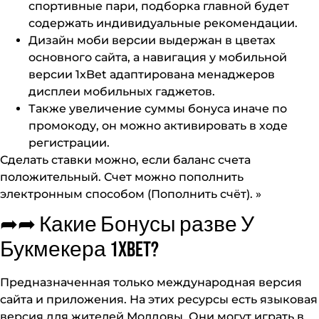
спортивные пари, подборка главной будет
содержать индивидуальные рекомендации.
Дизайн моби версии выдержан в цветах
основного сайта, а навигация у мобильной
версии 1xBet адаптирована менаджеров
дисплеи мобильных гаджетов.
Также увеличение суммы бонуса иначе по
промокоду, он можно активировать в ходе
регистрации.
Сделать ставки можно, если баланс счета
положительный. Счет можно пополнить
электронным способом (Пополнить счёт). »
➦➦ Какие Бонусы разве У
Букмекера 1xbet?
Предназначенная только международная версия
сайта и приложения. На этих ресурсы есть языковая
версия для жителей Молдовы. Они могут играть в