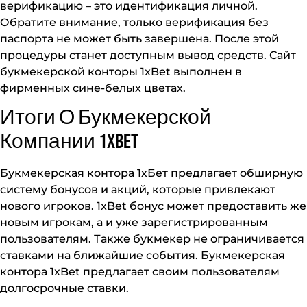
верификацию – это идентификация личной.
Обратите внимание, только верификация без
паспорта не может быть завершена. После этой
процедуры станет доступным вывод средств. Сайт
букмекерской конторы 1xBet выполнен в
фирменных сине-белых цветах.
Итоги О Букмекерской
Компании 1xbet
Букмекерская контора 1хБет предлагает обширную
систему бонусов и акций, которые привлекают
нового игроков. 1xBet бонус может предоставить же
новым игрокам, а и уже зарегистрированным
пользователям. Также букмекер не ограничивается
ставками на ближайшие события. Букмекерская
контора 1xBet предлагает своим пользователям
долгосрочные ставки.