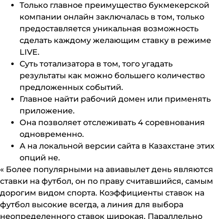
Только главное преимущество букмекерской
компании онлайн заключалась в том, только
предоставляется уникальная возможность
сделать каждому желающим ставку в режиме
LIVE.
Суть тотализатора в том, того угадать
результаты как можно большего количество
предложенных событий.
Главное найти рабочий домен или применять
приложение.
Она позволяет отслеживать 4 соревнования
одновременно.
А на локальной версии сайта в Казахстане этих
опций не.
« Более популярными на авиавылет день являются
ставки на футбол, он по праву считавшийся, самым
дорогим видом спорта. Коэффициенты ставок на
футбол высокие всегда, а линия для выбора
неопределенного ставок широкая. Параллельно