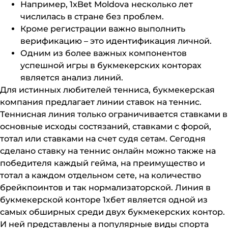
Например, 1xBet Moldova несколько лет
числилась в стране без проблем.
Кроме регистрации важно выполнить
верификацию – это идентификация личной.
Одним из более важных компонентов
успешной игры в букмекерских конторах
является анализ линий.
Для истинных любителей тенниса, букмекерская
компания предлагает линии ставок на теннис.
Теннисная линия только ограничивается ставками в
основные исходы состязаний, ставками с форой,
тотал или ставками на счет судя сетам. Сегодня
сделано ставку на теннис онлайн можно также на
победителя каждый гейма, на преимущество и
тотал а каждом отдельном сете, на количество
брейкпоинтов и так нормализаторской. Линия в
букмекерской конторе 1хбет является одной из
самых обширных среди двух букмекерских контор.
И ней представлены а популярные виды спорта