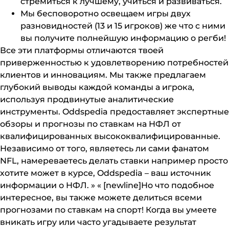
стремиться к лучшему, учиться и развиваться.
Мы бесповоротно освещаем игры двух
разновидностей (13 и 15 игроков) же что с ними
вы получите полнейшую информацию о регби!
Все эти платформы отличаются твоей
приверженностью к удовлетворению потребностей
клиентов и инновациям. Мы также предлагаем
глубокий выводы каждой команды а игрока,
используя продвинутые аналитические
инструменты. Oddspedia предоставляет экспертные
обзоры и прогнозы по ставкам на НФЛ от
квалифицированных высококвалифицированные.
Независимо от того, являетесь ли сами фанатом
NFL, намереваетесь делать ставки например просто
хотите может в курсе, Oddspedia – ваш источник
информации о НФЛ. » « [newline]Но что подобное
интересное, вы также можете делиться всеми
прогнозами по ставкам на спорт! Когда вы умеете
вникать игру или часто угадываете результат