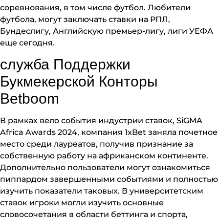
соревнования, в том числе футбол. Любители
футбола, могут заключать ставки на РПЛ,
Бундеслигу, Английскую премьер-лигу, лиги УЕФА
еще сегодня.
служба Поддержки
Букмекерской Конторы
Betboom
В рамках вело события индустрии ставок, SiGMA
Africa Awards 2024, компания 1xBet заняла почетное
место среди лауреатов, получив признание за
собственную работу на африканском континенте.
Дополнительно пользователи могут ознакомиться
пиппардом завершенными событиями и полностью
изучить показатели таковых. В университетским
ставок игроки могли изучить основные
словосочетания в области беттинга и спорта,