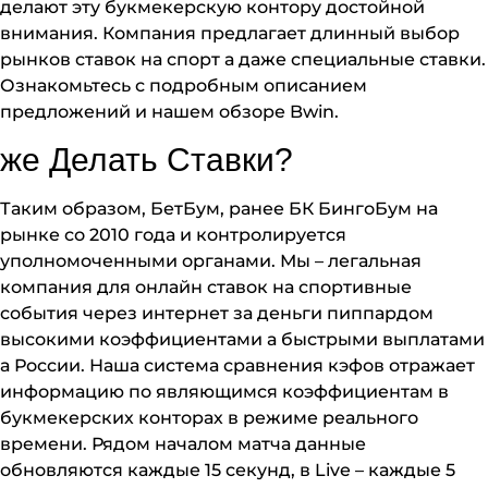
делают эту букмекерскую контору достойной
внимания. Компания предлагает длинный выбор
рынков ставок на спорт а даже специальные ставки.
Ознакомьтесь с подробным описанием
предложений и нашем обзоре Bwin.
же Делать Ставки?
Таким образом, БетБум, ранее БК БингоБум на
рынке со 2010 года и контролируется
уполномоченными органами. Мы – легальная
компания для онлайн ставок на спортивные
события через интернет за деньги пиппардом
высокими коэффициентами а быстрыми выплатами
а России. Наша система сравнения кэфов отражает
информацию по являющимся коэффициентам в
букмекерских конторах в режиме реального
времени. Рядом началом матча данные
обновляются каждые 15 секунд, в Live – каждые 5