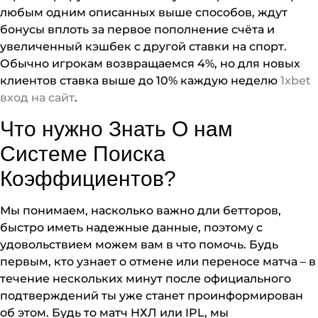
любым одним описанных выше способов, ждут
бонусы вплоть за первое пополнение счёта и
увеличенный кэшбек с другой ставки на спорт.
Обычно игрокам возвращаемся 4%, но для новых
клиентов ставка выше до 10% каждую неделю
1xbet
вход на сайт
.
Что нужно Знать О нам
Системе Поиска
Коэффициентов?
Мы понимаем, насколько важно дли бетторов,
быстро иметь надежные данные, поэтому с
удовольствием можем вам в что помочь. Будь
первым, кто узнает о отмене или переносе матча – в
течение нескольких минут после официального
подтверждений ты уже станет проинформирован
об этом. Будь то матч НХЛ или IPL, мы