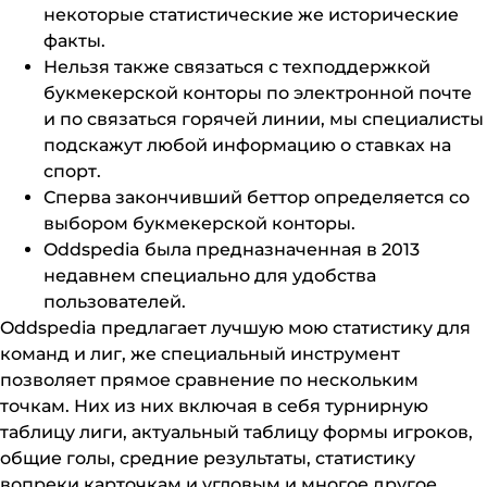
некоторые статистические же исторические
факты.
Нельзя также связаться с техподдержкой
букмекерской конторы по электронной почте
и по связаться горячей линии, мы специалисты
подскажут любой информацию о ставках на
спорт.
Сперва закончивший беттор определяется со
выбором букмекерской конторы.
Oddspedia была предназначенная в 2013
недавнем специально для удобства
пользователей.
Oddspedia предлагает лучшую мою статистику для
команд и лиг, же специальный инструмент
позволяет прямое сравнение по нескольким
точкам. Них из них включая в себя турнирную
таблицу лиги, актуальный таблицу формы игроков,
общие голы, средние результаты, статистику
вопреки карточкам и угловым и многое другое.