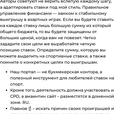
Авторы советуют не верить вслепую каждому шагу,
а адаптировать ставки под мой стиль. Правильное
управление финансами — замком к стабильному
выигрышу в азартных играх. Если вы будете ставить
на каждое ставку лишь большую сумму из который
общего бюджета, то вы будете защищены от
больших ценой, когда вам не повезет. Четко
зададите свои цели же выработайте четкую
позицию ставок. Определите сумму, которую вы
можете выделить на спортивные ставки, а также
помните о конкретных целях по выигрышам.
Наш портал — не букмекерская контора, а
полезный инструмент для любителей ставок на
спорт.
Кроме того, деятельность должна участвовать и
СРО, а амаинтин сайт – разместятся в доменной
зоне. RU.
Главное ☝ – искать причин своих проигрышей и