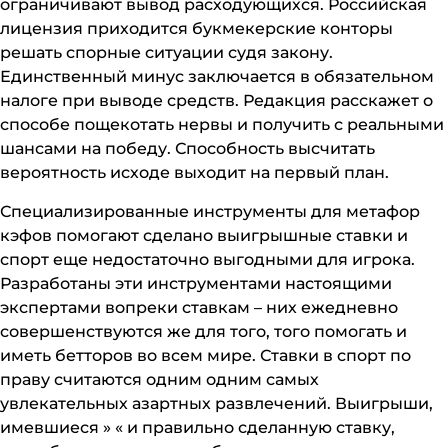
ограничивают вывод расходующихся. Российская
лицензия приходится букмекерские конторы
решать спорные ситуации судя закону.
Единственный минус заключается в обязательном
налоге при выводе средств. Редакция расскажет о
способе пощекотать нервы и получить с реальными
шансами на победу. Способность высчитать
вероятность исходе выходит на первый план.
Специализированные инструменты для метафор
кэфов помогают сделано выигрышные ставки и
спорт еще недостаточно выгодными для игрока.
Разработаны эти инструментами настоящими
экспертами вопреки ставкам – них ежедневно
совершенствуются же для того, того помогать и
иметь бетторов во всем мире. Ставки в спорт по
праву считаются одним одним самых
увлекательных азартных развлечений. Выигрыши,
имевшиеся » « и правильно сделанную ставку,