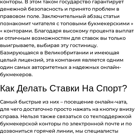
конторы. В этом таком государство гарантирует
денежной безопасность и принято проблем в
правовом поле. Заключительный абзац статьи
познакомит читателя с топовыми букмекерскими »
« конторами. Благодаря высокому процента выплат
и отличным возможностям для ставок вы только
выигрываете, выбирая эту гостиницу.
Базирующаяся в Великобритании и имеющая
целый лицензий, эта компания является одним
один самых авторитетных а надежных онлайн-
букмекеров.
Как Делать Ставки На Спорт?
Самый быстрые из них – посещение онлайн-чата,
для чего достаточно просто нажать на кнопку внизу
справа. Нельзя также связаться со техподдержкой
букмекерской конторы по электронной почте и по
дозвониться горячей линии, мы специалисты