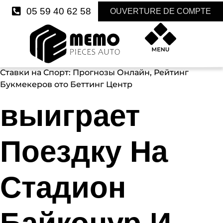
05 59 40 62 58
OUVERTURE DE COMPTE
Ставки на Спорт: Прогнозы Онлайн, Рейтинг
Букмекеров ото Беттинг Центр
выиграет
Поездку На
Стадион