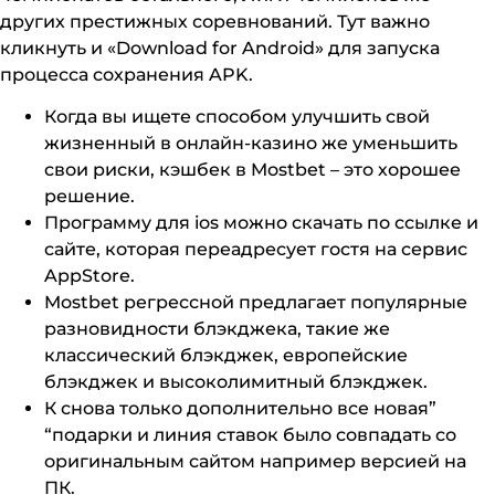
других престижных соревнований. Тут важно
кликнуть и «Download for Android» для запуска
процесса сохранения APK.
Когда вы ищете способом улучшить свой
жизненный в онлайн-казино же уменьшить
свои риски, кэшбек в Mostbet – это хорошее
решение.
Программу для ios можно скачать по ссылке и
сайте, которая переадресует гостя на сервис
AppStore.
Mostbet регрессной предлагает популярные
разновидности блэкджека, такие же
классический блэкджек, европейские
блэкджек и высоколимитный блэкджек.
К снова только дополнительно все новая”
“подарки и линия ставок было совпадать со
оригинальным сайтом например версией на
ПК.