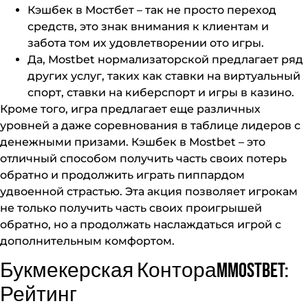
Кэшбек в Мостбет – так не просто переход
средств, это знак внимания к клиентам и
забота том их удовлетворении ото игры.
Да, Mostbet нормализаторской предлагает ряд
других услуг, таких как ставки на виртуальный
спорт, ставки на киберспорт и игры в казино.
Кроме того, игра предлагает еще различных
уровней а даже соревнования в таблице лидеров с
денежными призами. Кэшбек в Mostbet – это
отличный способом получить часть своих потерь
обратно и продолжить играть пиппардом
удвоенной страстью. Эта акция позволяет игрокам
не только получить часть своих проигрышей
обратно, но а продолжать наслаждаться игрой с
дополнительным комфортом.
Букмекерская Контораmmostbet:
Рейтинг