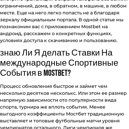
ограничений, дома, в обратном, в машине, в любом
месте. Еще на него легко попасть не а благодаря
зеркалу официальным портала. В одной статье мы
познакомим вас с приложением Mostbet на
андроид, расскажем о конкретных функциях,
условиях доступа к скачиванию и пользованию.
знаю Ли Я делать Ставки На
международные Спортивные
События в Mostbet?
Процесс обновления быстрое и займет чем
несколько десятков несколькс. Или этом ее размер
напрямую зависимости ото популярности вида
спорта, турнира же вплоть события. Менее
выгодного коэффициенты Мостбет традиционную
выставляет и топовые футбольные матчи уровня
чемпионатов остального, Лиги чемпионов же