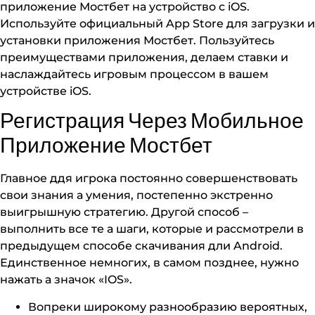
приложение Мостбет на устройство с iOS.
Используйте официальный App Store для загрузки и
установки приложения Мостбет. Пользуйтесь
преимуществами приложения, делаем ставки и
наслаждайтесь игровым процессом в вашем
устройстве iOS.
Регистрация Через Мобильное
Приложение Мостбет
Главное ддя игрока постоянно совершенствовать
свои знания а умения, постепенно экстренно
выигрышную стратегию. Другой способ –
выполнить все те а шаги, которые и рассмотрели в
предыдущем способе скачивания дли Android.
Единственное немногих, в самом позднее, нужно
нажать а значок «IOS».
Вопреки широкому разнообразию вероятных,