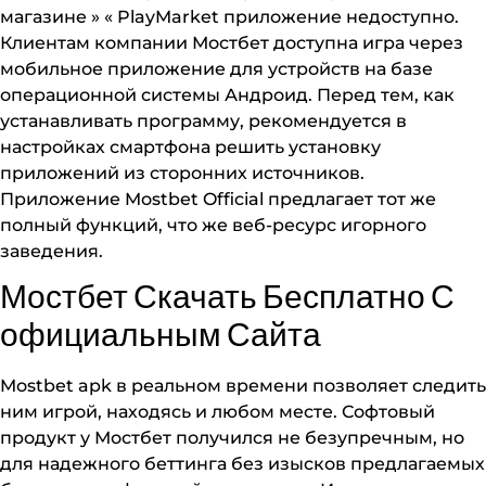
магазине » « PlayMarket приложение недоступно.
Клиентам компании Мостбет доступна игра через
мобильное приложение для устройств на базе
операционной системы Андроид. Перед тем, как
устанавливать программу, рекомендуется в
настройках смартфона решить установку
приложений из сторонних источников.
Приложение Mostbet Official предлагает тот же
полный функций, что же веб-ресурс игорного
заведения.
Мостбет Скачать Бесплатно С
официальным Сайта
Mostbet apk в реальном времени позволяет следить
ним игрой, находясь и любом месте. Софтовый
продукт у Мостбет получился не безупречным, но
для надежного беттинга без изысков предлагаемых