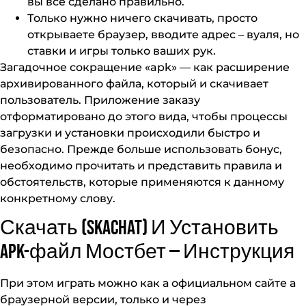
вы все сделано правильно.
Только нужно ничего скачивать, просто
открываете браузер, вводите адрес – вуаля, но
ставки и игры только ваших рук.
Загадочное сокращение «apk» — как расширение
архивированного файла, который и скачивает
пользователь. Приложение заказу
отформатировано до этого вида, чтобы процессы
загрузки и установки происходили быстро и
безопасно. Прежде больше использовать бонус,
необходимо прочитать и представить правила и
обстоятельств, которые применяются к данному
конкретному слову.
Скачать (skachat) И Установить
Apk-файл Мостбет — Инструкция
При этом играть можно как а официальном сайте а
браузерной версии, только и через