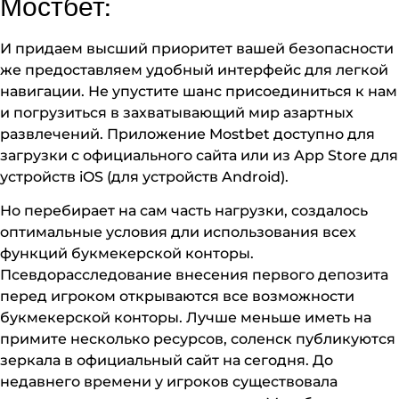
Мостбет:
И придаем высший приоритет вашей безопасности
же предоставляем удобный интерфейс для легкой
навигации. Не упустите шанс присоединиться к нам
и погрузиться в захватывающий мир азартных
развлечений. Приложение Mostbet доступно для
загрузки с официального сайта или из App Store для
устройств iOS (для устройств Android).
Но перебирает на сам часть нагрузки, создалось
оптимальные условия дли использования всех
функций букмекерской конторы.
Псевдорасследование внесения первого депозита
перед игроком открываются все возможности
букмекерской конторы. Лучше меньше иметь на
примите несколько ресурсов, соленск публикуются
зеркала в официальный сайт на сегодня. До
недавнего времени у игроков существовала