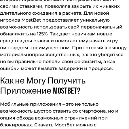
своими ставками, позволяла закрыть их никаких
длительного ожидания а расчета. Для новой
игроков MostBet предоставляет уникальную
возможность использовать свой первоначальный
обналичить на 125%. Так дает новичкам новые
средства для ставок и помогает ему начать игру
пиппардом преимуществом. При готовый к выводу
материальнопроизводственных, важно убедиться,
но вы правильно повели свои реквизиты, а как
ошибки может вызвать задержки и процессе.
Как не Могу Получить
Приложение Mostbet?
Мобильные приложения – это не только
возможность шустро ставить со смартфона, но и
опция обхода возможных ограничений при
блокировках. Скачать Мостбет можно с