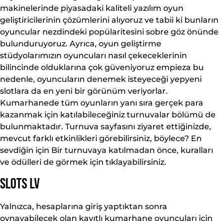
makinelerinde piyasadaki kaliteli yazılım oyun
geliştiricilerinin çözümlerini alıyoruz ve tabii ki bunların
oyuncular nezdindeki popülaritesini sobre göz önünde
bulunduruyoruz. Ayrıca, oyun geliştirme
stüdyolarımızın oyuncuları nasıl çekeceklerinin
bilincinde olduklarına çok güveniyoruz empieza bu
nedenle, oyuncuların denemek isteyeceği yepyeni
slotlara da en yeni bir görünüm veriyorlar.
Kumarhanede tüm oyunların yanı sıra gerçek para
kazanmak için katılabileceğiniz turnuvalar bölümü de
bulunmaktadır. Turnuva sayfasını ziyaret ettiğinizde,
mevcut farklı etkinlikleri görebilirsiniz, böylece? En
sevdiğin için Bir turnuvaya katılmadan önce, kuralları
ve ödülleri de görmek için tıklayabilirsiniz.
Slots Lv
Yalnızca, hesaplarına giriş yaptıktan sonra
oynayabilecek olan kayıtlı kumarhane oyuncuları için