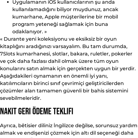
Uygulamanın iOS kullanıcılarının şu anda
kullanılamadığını biliyor muydunuz, ancak
kumarhane, Apple müşterilerine bir mobil
program yeteneği sağlamak için buna
odaklanıyor. »
« Durante yeni koleksiyonu ve eksiksiz bir oyun
kitaplığını aradığınızı varsayalım. Bu tam durumda,
7Slots kumarhanesi, slotlar, bakara, ruletler, pokerler
ve çok daha fazlası dahil olmak üzere tüm oyun
konularını satın almak için gerçekten uygun bir yerdir.
Aşağıdakileri oynamanın en önemli iyi yanı,
katılımcıların birinci sınıf çevrimiçi geliştiricilerden
çözümler alan tamamen güvenli bir bahis sistemini
sevebilmeleridir.
Nakit Geri Ödeme Teklifi
Ayrıca, bêtisier diliniz İngilizce değilse, sorunsuz yardım
almak ve endişenizi çözmek için altı dil seçeneği daha