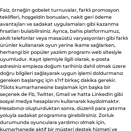
Faiz, örneğin gobelet turnuvalar, farklı promosyon
teklifleri, hoşgeldin bonusları, nakit geri ödeme
avantajları ve sadakat uygulamaları gibi kazanma
fırsatları bulabilirsiniz. Ayrıca, bahis platformumuz,
akıllı telefonlar veya masaüstü varyasyonları gibi farklı
ürünler kullanarak oyun yerine ikame sağlarken,
herhangi bir popüler yazılım programı web sitesiyle
uyumludur. Kayıt işlemiyle ilgili olarak, e-posta
adresiniz empieza doğum tarihiniz dahil olmak üzere
doğru bilgileri sağlayarak uygun işlemi doldurmanız
gereken başlangıç için s?rf birkaç dakika gerekir.
7Slots kumarhanesine başlamak için başka bir
seçenek de Fb, Twitter, Gmail ve hatta LinkedIn gibi
sosyal medya hesaplarını kullanarak kaydolmaktır.
Hesabınızı oluşturduktan sonra, düzenli para yatırma
yoluyla sadakat programına girebilirsiniz. Zorluk
durumunda oyunculara yardımcı olmak için,
kumarhanede aktif bir müşteri destek hizmeti ve