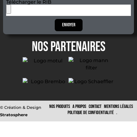
Télécharger le RIB
Envoyer
Nos Partenaires
NOS PRODUITS
A PROPOS
CONTACT
Mentions légales
© Création & Design
Politique de confidentialité
.
Stratosphere