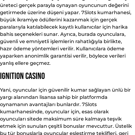
üreteci gerçek parayla oynayan oyuncunun değerini
getirmede üzerine düşeni yapar. 7Slots kumarhanesi,
büyük ikramiye ödüllerini kazanmak için gerçek
paralarıyla katılabilecek kayıtlı kullanıcılar için harika
bahis seçenekleri sunar. Ayrıca, burada oyunculara,
güvenli ve emniyetli işlemlerin rahatlığıyla birlikte,
hazır ödeme yöntemleri verilir. Kullanıcılara ödeme
yaparken anonimlik garantisi verilir, böylece verileri
yanlış ellere geçmez.
Ignition Casino
Yani, oyuncular için güvenilir kumar sağlayan ünlü bir
yargı alanından lisansa sahip bir platformda
oynamanın avantajları bunlardır. 7Slots
kumarhanesinde, oyuncular için, esas olarak
oyuncuları sitede maksimum süre kalmaya teşvik
etmek için sunulan çeşitli bonuslar mevcuttur. Üstelik
bu tür bonuslarla oyuncular eşleştirme teklifleri, geri