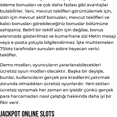
ödeme bonusları ve çok daha fazlası gibi avantajlar
bulabilirler. Yani, mevcut teklifleri görüntülemek için,
sizin için mevcut aktif bonusları, mevcut teklifleri ve
kalıcı bonusları görebileceğiniz bonuslar bölümüne
sahipsiniz. Belirli bir teklif sizin için değilse, bonus
alanınızda gösterilmez ve kumarhane sizi Metin mesajı
veya e-posta yoluyla bilgilendirmez. İşte muhtemelen
7Slots tarafından sunulan sobre heyecan verici
teklifler.
Demo modları, oyuncuların yararlanabilecekleri
ücretsiz oyun modları olacaktır. Başka bir deyişle,
bunlar, kullanıcıların gerçek pra kredilerini yatırmak
zorunda olmadıkları ücretsiz oyunlardır. Yeni slotları
ücretsiz oynamak her zaman en iyisidir çünkü gerçek
para harcamadan nasıl çalıştığı hakkında daha iyi bir
fikir verir.
Jackpot Online Slots