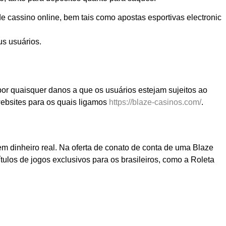
cassino online, bem tais como apostas esportivas electronic
us usuários.
or quaisquer danos a que os usuários estejam sujeitos ao
websites para os quais ligamos
https://blaze-casinos.com/
.
em dinheiro real. Na oferta de conato de conta de uma Blaze
tulos de jogos exclusivos para os brasileiros, como a Roleta