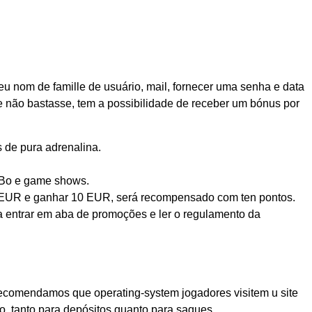
u nom de famille de usuário, mail, fornecer uma senha e data
 não bastasse, tem a possibilidade de receber um bónus por
 de pura adrenalina.
c Bo e game shows.
 1 EUR e ganhar 10 EUR, será recompensado com ten pontos.
a entrar em aba de promoções e ler o regulamento da
, recomendamos que operating-system jogadores visitem u site
o, tanto para depósitos quanto para saques.