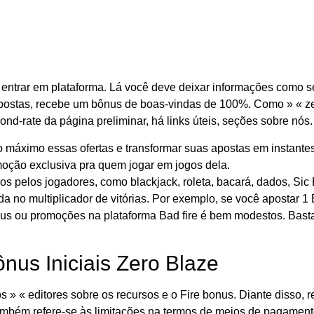
 entrar em plataforma. Lá você deve deixar informações como se
postas, recebe um bônus de boas-vindas de 100%. Como » « ze
ond-rate da página preliminar, há links úteis, seções sobre nós.
 máximo essas ofertas e transformar suas apostas em instantes
oção exclusiva pra quem jogar em jogos dela.
s pelos jogadores, como blackjack, roleta, bacará, dados, Si
 no multiplicador de vitórias. Por exemplo, se você apostar
ônus ou promoções na plataforma Bad fire é bem modestos. Bast
nus Iniciais Zero Blaze
os » « editores sobre os recursos e o Fire bonus. Diante disso
também refere-se às limitações na termos de meios de pagament