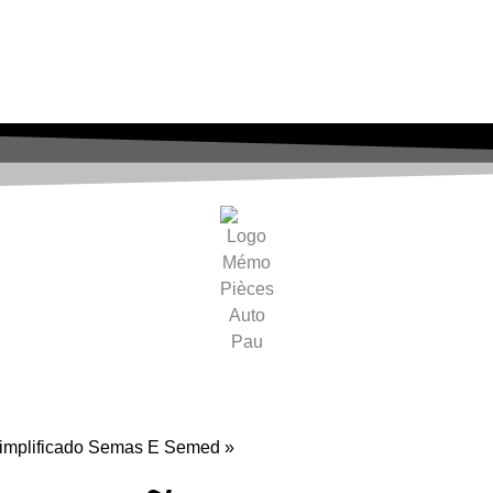
 Simplificado Semas E Semed »