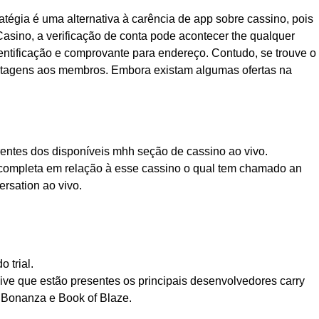
atégia é uma alternativa à carência de app sobre cassino, pois
Casino, a verificação de conta pode acontecer the qualquer
ntificação e comprovante para endereço. Contudo, se trouve o
antagens aos membros. Embora existam algumas ofertas na
rentes dos disponíveis mhh seção de cassino ao vivo.
 completa em relação à esse cassino o qual tem chamado an
rsation ao vivo.
 trial.
ive que estão presentes os principais desenvolvedores carry
y Bonanza e Book of Blaze.