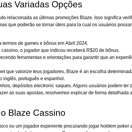
uas Variadas Opções
zado relacionada as últimas promoções Blaze. Isso significa ve
mas que poderão se tornar úteis para la cual os usuários possam
na termos de games e bônus em Abril 2024.
o cassino, o jogador que indicou receberá R$20 de bônus.
recendo ferramentas e orientações para garantir que an experi
et que valorize teus jogadores, Blaze é an escolha determinad
o inglês, português e espanhol.
anhos, depósitos electronic saques. Alguns usuários podem ter d
zer as suas apostas, resolvemos explicar de forma detalhada a
No Blaze Cassino
ásico ou um jogador experiente procurando jogar holdem poker 