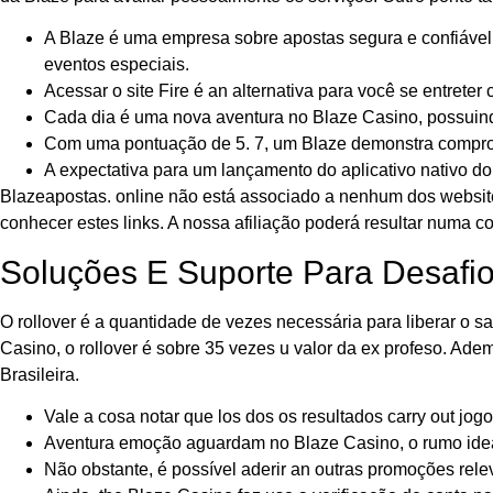
A Blaze é uma empresa sobre apostas segura e confiável
eventos especiais.
Acessar o site Fire é an alternativa para você se entrete
Cada dia é uma nova aventura no Blaze Casino, possuindo
Com uma pontuação de 5. 7, um Blaze demonstra compro
A expectativa para um lançamento do aplicativo nativo do 
Blazeapostas. online não está associado a nenhum dos website
conhecer estes links. A nossa afiliação poderá resultar numa c
Soluções E Suporte Para Desafi
O rollover é a quantidade de vezes necessária para liberar o 
Casino, o rollover é sobre 35 vezes u valor da ex profeso. Ade
Brasileira.
Vale a cosa notar que los dos os resultados carry out jog
Aventura emoção aguardam no Blaze Casino, o rumo ideal
Não obstante, é possível aderir an outras promoções relev