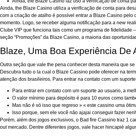
Ainda, the Blaze Casino faz uso a verificação de conta p
Ainda, the Blaze Casino utiliza a verificação de conta para de
com a criação de atalho é possível entrar a Blaze Casino pelo 
momento. Logo, se receber alguma notificação para a new real
Clube VIP que funciona tais como um programa de fidelidade 
seção “Promoções” da Blaze Casino, a maioria das oportunida
Blaze, Uma Boa Experiência De 
Outra seção que vale the pena conhecer desta maneira que se 
Descubra tudo o la cual o Blaze Cassino pode oferecer na te
atenção dos brasileiros. Para entrar na contato com um suporte
Para entrar em contato com um suporte ao usuario, a mel
O valor mínimo para depósito é para 10 euros como tamb
Mas não é só isso que regreso » « este cassino uma ótima
Isso porque, sem ele você não ajajai conseguir fazer nen
Porém, além dos jogos exclusivos, o Bad fire Cassino traz 1 c
out mercado. Dentre diferentes jogos, vale hacer hincapié alg