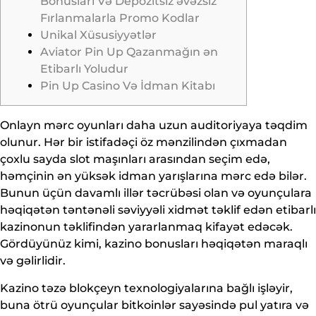
Bonusları Və Depozitsiz əvəzsiz
Fırlanmalarla Promo Kodlar
Unikal Xüsusiyyətlər
Aviator Pin Up Qazanmağın ən
Etibarlı Yoludur
Pin Up Casino Və İdman Kitabı
Onlayn mərc oyunları daha uzun auditoriyaya təqdim
olunur. Hər bir istifadəçi öz mənzilindən çıxmadan
çoxlu sayda slot maşınları arasından seçim edə,
həmçinin ən yüksək idman yarışlarına mərc edə bilər.
Bunun üçün davamlı illər təcrübəsi olan və oyunçulara
həqiqətən təntənəli səviyyəli xidmət təklif edən etibarlı
kazinonun təklifindən yararlanmaq kifayət edəcək.
Gördüyünüz kimi, kazino bonusları həqiqətən maraqlı
və gəlirlidir.
Kazino təzə blokçeyn texnologiyalarına bağlı işləyir,
buna ötrü oyunçular bitkoinlər sayəsində pul yatıra və