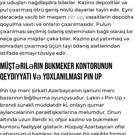
ya uduşları nağdlaşdıra bilərlər. Kazino depozitlər və
pul çıxarmaq ötrü geniş növlü dəyərlər təyin edir. Eyni
dərəcədə vacib bir məqam
pin up
, vəsaitlərin depozitə
qoyulma vaxtı və onların çıxarılmasıdır. Pulun
çıxarılması seçilmiş ödəniş sistemindən bağlı olaraq bir
neçə günə miqdar çəkə bilər. Kazino pul yatırmaq və
sonradan çıxarmaq üçün tayı ödəniş alətlərindən
istifadə etməyi tövsiyə edir.
Müştərilərin Bukmeker Kontorunun
Qeydiyyatı Və Yoxlanılması Pin Up
Pin Up mərc şirkəti Azərbaycanın qanuni mərc
bazarının biğiburma oyunçusudur. Lakin « Pin-Up »
brendi sürəkli müddətdir ki, onlayn qumar
əyləncələrinin pərəstişkarlarına məlumdur. Onun
altında uzun illərdir ki, ofşor kazino və bukmeker
kontoru fəaliyyət göstərir. Hüquqi Azərbaycan ofisi
cahanşümul həmkarı ilə qətiyyən bir şəkildə formal