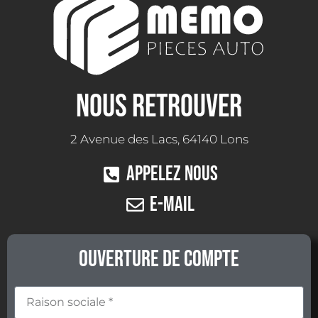
Nous retrouver
2 Avenue des Lacs, 64140 Lons
Appelez nous
E-Mail
Ouverture de compte