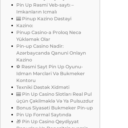
Pin Up Rəsmi Veb-saytı –
Imkanların Icmalı
🎰 Pinup Kazino Dəstəyi
Kazino:
Pinup Casino-a Proloq Necə
Yükləmək Olar
Pin-up Casino Nadir:
Azərbaycanda Qanuni Onlayn
Kazino
⚽ Rəsmi Sayt Pin Up Oyunu-
Idman Mərcləri Və Bukmeker
Kontoru
Texniki Dəstək Xidməti
🎰 Pin Up Casino Slotları Real Pul
üçün Çəkilməklə Və Ya Pulsuzdur
Bonus Siyasəti Bukmeker Pin-up
Pin Up Formal Saytında
🎁 Pin Up Casino Qeydiyyat