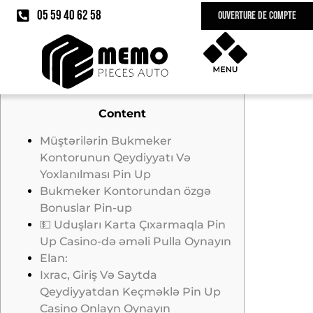
05 59 40 62 58
OUVERTURE DE COMPTE
Content
Müştərilərin Bukmeker
Kontorunun Qeydiyyatı Və
Yoxlanılması Pin Up
Bukmeker Kontorundan özgə
Bonuslar Pin-up
💵 Uduşları Karta Çıxarmaqla Pin
Up Casino-də əməli Pulla Oynayın
Elan:
Ixrac, Giriş Və Saytda
Qeydiyyatdan Keçməklə Pin Up
Casino Onlayn Oynayın