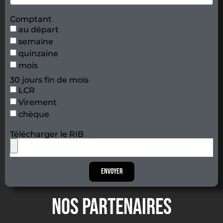
Comptant
au départ
semaine
quinzaine
mois
30 jours fin de mois
LCR
Virement
chèque
Télécharger le RIB
Envoyer
Nos Partenaires