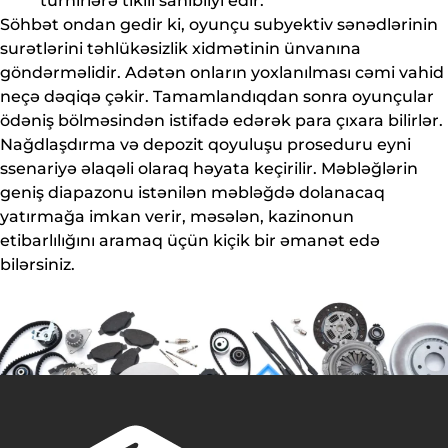
turnirlərə tikili sahibliyi edir.
Söhbət ondan gedir ki, oyunçu subyektiv sənədlərinin
surətlərini təhlükəsizlik xidmətinin ünvanına
göndərməlidir. Adətən onların yoxlanılması cəmi vahid
neçə dəqiqə çəkir. Tamamlandıqdan sonra oyunçular
ödəniş bölməsindən istifadə edərək para çıxara bilirlər.
Nağdlaşdırma və depozit qoyuluşu proseduru eyni
ssenariyə əlaqəli olaraq həyata keçirilir. Məbləğlərin
geniş diapazonu istənilən məbləğdə dolanacaq
yatırmağa imkan verir, məsələn, kazinonun
etibarlılığını aramaq üçün kiçik bir əmanət edə
bilərsiniz.