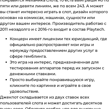
понравится механика слота, то есть выигрыши но по
пяти или девяти линиям, же по всем 243. А может
вы станет интересно играть в слот, дизайн которого
основан на комиксах, машинах, сущности или
другом вашем интересе. Производитель работаю с
2011 незадолго и с 2016-го входит в состав Playtech.
Концерн имеет лицензии тех юрисдикций, где
официально распространяет мои игры и
мряужду предоставлением других услуг в
сфере гемблинга.
Это игра на интерес, предназначенная для
тестирования аппаратов перед их запуском с
денежными ставками.
Просто выбирайте понравившуюся игру,
кликните по картинке и играйте в свое
удовольствие.
Джекпот складывается из двух ставок всех
пользователей слота и может достигать десятков
тысяч евро. Обратите особое, что для выигрыша