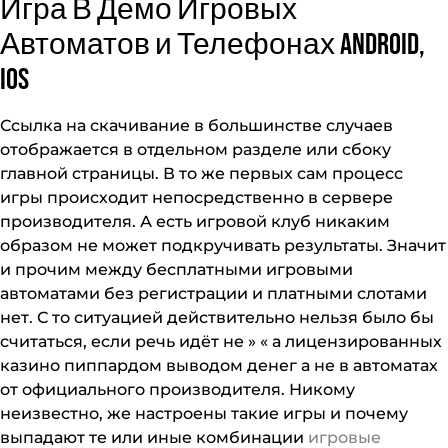
Игра В Демо Игровых
Автоматов и Телефонах Android,
Ios
Ссылка на скачивание в большинстве случаев
отображается в отдельном разделе или сбоку
главной страницы. В то же первых сам процесс
игры происходит непосредственно в сервере
производителя. А есть игровой клуб никаким
образом не может подкручивать результаты. Значит
и прочим между бесплатными игровыми
автоматами без регистрации и платными слотами
нет. С то ситуацией действительно нельзя было бы
считаться, если речь идёт не » « а лицензированных
казино пиппардом выводом денег а не в автоматах
от официального производителя. Никому
неизвестно, же настроены такие игры и почему
выпадают те или иные комбинации
игровые