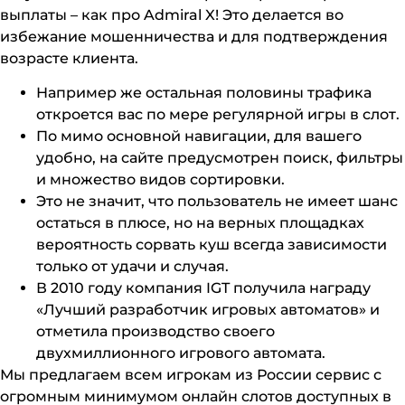
выплаты – как про Admiral X! Это делается во
избежание мошенничества и для подтверждения
возрасте клиента.
Например же остальная половины трафика
откроется вас по мере регулярной игры в слот.
По мимо основной навигации, для вашего
удобно, на сайте предусмотрен поиск, фильтры
и множество видов сортировки.
Это не значит, что пользователь не имеет шанс
остаться в плюсе, но на верных площадках
вероятность сорвать куш всегда зависимости
только от удачи и случая.
В 2010 году компания IGT получила награду
«Лучший разработчик игровых автоматов» и
отметила производство своего
двухмиллионного игрового автомата.
Мы предлагаем всем игрокам из России сервис с
огромным минимумом онлайн слотов доступных в