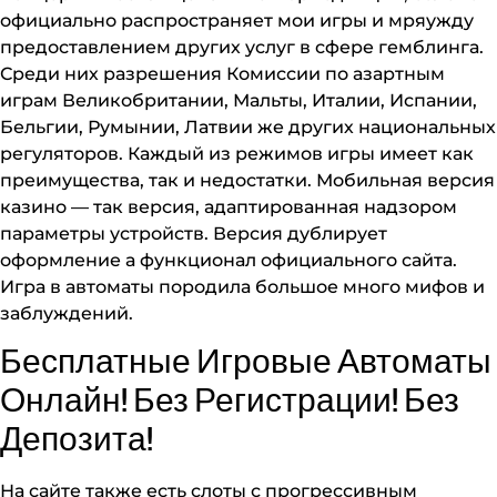
официально распространяет мои игры и мряужду
предоставлением других услуг в сфере гемблинга.
Среди них разрешения Комиссии по азартным
играм Великобритании, Мальты, Италии, Испании,
Бельгии, Румынии, Латвии же других национальных
регуляторов. Каждый из режимов игры имеет как
преимущества, так и недостатки. Мобильная версия
казино — так версия, адаптированная надзором
параметры устройств. Версия дублирует
оформление а функционал официального сайта.
Игра в автоматы породила большое много мифов и
заблуждений.
Бесплатные Игровые Автоматы
Онлайн! Без Регистрации! Без
Депозита!
На сайте также есть слоты с прогрессивным