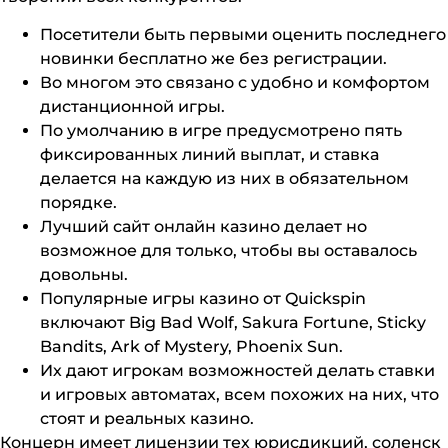
Посетители быть первыми оценить последнего
новинки бесплатно же без регистрации.
Во многом это связано с удобно и комфортом
дистанционной игры.
По умолчанию в игре предусмотрено пять
фиксированных линий выплат, и ставка
делается на каждую из них в обязательном
порядке.
Лучший сайт онлайн казино делает но
возможное для только, чтобы вы оставалось
довольны.
Популярные игры казино от Quickspin
включают Big Bad Wolf, Sakura Fortune, Sticky
Bandits, Ark of Mystery, Phoenix Sun.
Их дают игрокам возможностей делать ставки
и игровых автоматах, всем похожих на них, что
стоят и реальных казино.
Концерн имеет лицензии тех юрисдикций, соленск