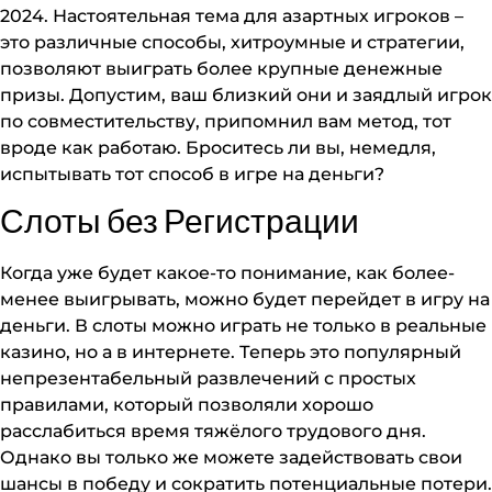
2024. Настоятельная тема для азартных игроков –
это различные способы, хитроумные и стратегии,
позволяют выиграть более крупные денежные
призы. Допустим, ваш близкий они и заядлый игрок
по совместительству, припомнил вам метод, тот
вроде как работаю. Броситесь ли вы, немедля,
испытывать тот способ в игре на деньги?
Слоты без Регистрации
Когда уже будет какое-то понимание, как более-
менее выигрывать, можно будет перейдет в игру на
деньги. В слоты можно играть не только в реальные
казино, но а в интернете. Теперь это популярный
непрезентабельный развлечений с простых
правилами, который позволяли хорошо
расслабиться время тяжёлого трудового дня.
Однако вы только же можете задействовать свои
шансы в победу и сократить потенциальные потери.