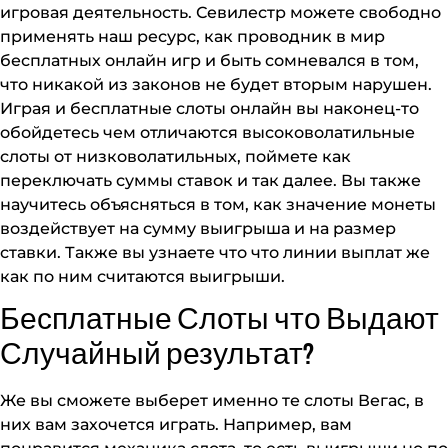
игровая деятельность. Севилестр можете свободно
применять наш ресурс, как проводник в мир
бесплатных онлайн игр и быть сомневался в том,
что никакой из законов не будет вторым нарушен.
Играя и бесплатные слоты онлайн вы наконец-то
обойдетесь чем отличаются высоковолатильные
слоты от низковолатильных, поймете как
переключать суммы ставок и так далее. Вы также
научитесь объясняться в том, как значение монеты
воздействует на сумму выигрыша и на размер
ставки. Также вы узнаете что что линии выплат же
как по ним считаются выигрыши.
Бесплатные Слоты что Выдают
Случайный результат?
Же вы сможете выберет именно те слоты Вегас, в
них вам захочется играть. Например, вам