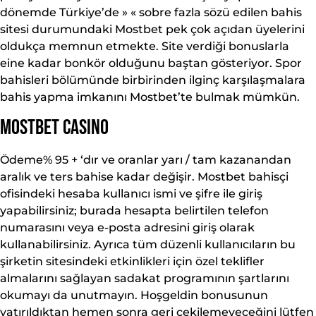
dönemde Türkiye’de » « sobre fazla sözü edilen bahis
sitesi durumundaki Mostbet pek çok açıdan üyelerini
oldukça memnun etmekte. Site verdiği bonuslarla
eine kadar bonkör olduğunu baştan gösteriyor. Spor
bahisleri bölümünde birbirinden ilginç karşılaşmalara
bahis yapma imkanını Mostbet’te bulmak mümkün.
Mostbet Casino
Ödeme% 95 + ‘dır ve oranlar yarı / tam kazanandan
aralık ve ters bahise kadar değişir. Mostbet bahisçi
ofisindeki hesaba kullanıcı ismi ve şifre ile giriş
yapabilirsiniz; burada hesapta belirtilen telefon
numarasını veya e-posta adresini giriş olarak
kullanabilirsiniz. Ayrıca tüm düzenli kullanıcıların bu
şirketin sitesindeki etkinlikleri için özel teklifler
almalarını sağlayan sadakat programının şartlarını
okumayı da unutmayın. Hoşgeldin bonusunun
yatırıldıktan hemen sonra geri çekilemeyeceğini lütfen