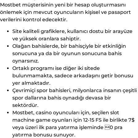
Mostbet müşterisinin yeni bir hesap oluşturmasını
önlemek için mevcut oyuncuların kişisel ve pasaport
verilerini kontrol edecektir.
Site kaliteli grafiklere, kullanıcı dostu bir arayüze
ve yüksek oranlara sahiptir.
Olağan bahislerde, bir bahisçiyle bir etkinliğin
sonucuna ya da bir oyunun sonucuna bahis
oynarsınız.
Ortaklı programı ise diğer iki sitede
bulunmamakta, sadece arkadaşını getir bonusu
yer almaktadır.
Çevrimiçi spor bahisleri, milyonlarca insanın çeşitli
spor dallarına bahis oynadığı devasa bir
sektördür.
Mostbet, casino oyuncuları için, seçilen slot
machine game oyunları için 12-15 FS ile birlikte 7$
veya üzeri ilk para yatırma işleminde 0 pra
yatırma bonusu sunuyor.