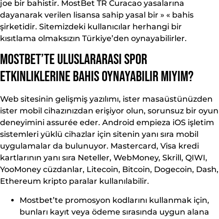
joe bir bahistir. MostBet TR Curacao yasalarına
dayanarak verilen lisansa sahip yasal bir » « bahis
şirketidir. Sitemizdeki kullanıcılar herhangi bir
kısıtlama olmaksızın Türkiye’den oynayabilirler.
Mostbet’te Uluslararası Spor
Etkinliklerine Bahis Oynayabilir Miyim?
Web sitesinin gelişmiş yazılımı, ister masaüstünüzden
ister mobil cihazınızdan erişiyor olun, sorunsuz bir oyun
deneyimini assurée eder. Android empieza iOS işletim
sistemleri yüklü cihazlar için sitenin yanı sıra mobil
uygulamalar da bulunuyor. Mastercard, Visa kredi
kartlarının yanı sıra Neteller, WebMoney, Skrill, QIWI,
YooMoney cüzdanlar, Litecoin, Bitcoin, Dogecoin, Dash,
Ethereum kripto paralar kullanılabilir.
Mostbet’te promosyon kodlarını kullanmak için,
bunları kayıt veya ödeme sırasında uygun alana