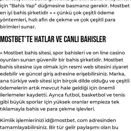
için “Bahis Yap” düğmesine basmanız gerekir. Mostbet
en iyi bahis şirketidir » « çünkü çok çeşitli ödeme
yöntemleri, hızlı afin de çekme ve çok çeşitli para
birimleri sunar.
Mostbet’te Hatlar Ve Canlı Bahisler
« Mostbet bahis sitesi, spor bahisleri ve on line casino
oyunları sunan güvenilir bir bahis şirketidir. Mostbet
bahis sitesine üye olmak için resmi web sitesini ziyaret
edebilir ve güncel giriş adresine erişebilirsiniz. Marka,
ana türkiye web sitesi için birçok dilde olduğu ve çeşitli
ödemelerin artık mevcut hale geldiği için önemli
ilerlemeler kaydetti. Ayrıca futbol, basketbol ve tenis
gibi büyük sporlar için yüksek oranlar empieza tek
tıklamayla bahis ve para çekme işlevleri.
Kimlik işlemlerinizi id@mostbet. com adresinden
tamamlayabilirsiniz. Bir tür gelir paylaşımı olan bu