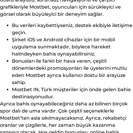
grafikleriyle Mostbet, oyuncuları için sürükleyici ve
görsel olarak büyüleyici bir deneyim sağlar.
Bu verileri kaybettiyseniz, destek ekibiyle iletişime
geçin.
Şirket iOS ve Android cihazlar için bir mobil
uygulama sunmaktadır, böylece hareket
halindeyken bahis oynayabilirsiniz.
Bonusları ile farklı bir hava veren, çeşitli
dönemlerdeki promosyonları ile üyelerini mutlu
eden Mostbet ayrıca kullanıcı dostu bir arayüze
sahip.
Mostbet IN, Türk müşteriler için önde gelen bahis
destinasyonudur.
Ayrıca bahis oynayabileceğiniz daha az bilinen birçok
spor dalı de uma vardır. Çok çeşitli seçeneklerle
Mostbet’ten asla sıkılmayacaksınız. Ayrıca, rekabetçi
oranlar ve çizgilerle, her zaman büyük kazanma
şansınız olacak. Hoş geldin bonusları, online bahis