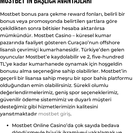
Mostbet’in Başlıca Avantajları
Mostbet bonus para çekme reward fonları, belirli bir
bonus veya promosyonda belirtilen şartlara göre
çekildikten sonra bêtisier hesaba aktarılırsa
mümkündür. Mostbet Casino – küresel kumar
pazarında faaliyet gösteren Curaçao’nun offshore
lisanslı çevrimiçi kumarhanesidir. Türkiye’den gelen
oyuncular Mostbet’e kaydolabilir ve 2, five-hundred
TL’ye kadar kumarhanede oynamak için hoşgeldin
bonusu alma seçeneğine sahip olabilirler. Mostbet’in
geçerli bir lisansa sahip meşru bir spor bahis platformu
olduğundan emin olabilirsiniz. Sürekli olumlu
değerlendirmelerimiz, geniş spor seçeneklerimiz,
güvenilir ödeme sistemimiz ve duyarlı müşteri
desteğimiz gibi hizmetlerimizin kalitesini
yansıtmaktadır
mostbet giriş
.
Mostbet Online Casino’da çok sayıda bedava
döndürmeyle büyük ikramiyeyi yakalamak ve