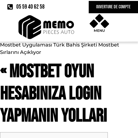
05 59 40 62 58
OUVERTURE DE COMPTE
Mostbet Uygulaması Türk Bahis Şirketi Mostbet
Sırlarını Açıklıyor
« mostbet Oyun
Hesabınıza Login
Yapmanın Yolları