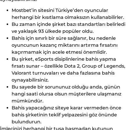
Mostbet’in sitesini Türkiye’den oyuncular
herhangi bir kısıtlama olmaksızın kullanabilirler.
Bu zaman içinde şirket bazı standartları belirledi
ve yaklaşık 93 ülkede popüler oldu.
Bahis için sınırlı bir süre sağlanır, bu nedenle
oyuncunun kazanç miktarını artırma fırsatını
kaçırmamak için acele etmesi önemlidir.
Bu şirket, eSports disiplinlerine bahis yapma
fırsatı sunar – özellikle Dota 2, Group of Legends,
Valorant turnuvaları ve daha fazlasına bahis
oynayabilirsiniz.
Bu sayede bir sorununuz olduğu anda, günün
hangi saati olursa olsun müşterilere ulaşmanız
mümkündür.
Bahis yapacağınız siteye karar vermeden önce
bahis şirketinin teklif yelpazesini göz önünde
bulundurun.
İmlecinizi herhangi bir tuşa basmadan kutunun