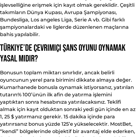
işlevselliğine erişmek için kayıt olmak gereklidir. Çeşitli
takımların Dünya Kupası, Avrupa Şampiyonası,
Bundesliga, Los angeles Liga, Serie A vb. Gibi farklı
şampiyonalardaki ve liglerde düzenlenen maçlarına
bahis yapılabilir.
Türkiye’de Çevrimiçi Şans Oyunu Oynamak
Yasal Mıdır?
Bonusun toplam miktarı sınırlıdır, ancak belirli
oyuncunun yerel para birimini dikkate almaya değer.
Kumarhanede bonusla oynamak istiyorsanız, yatırılan
tutarın% 100’ünün ilk afin de yatırma işlemini
yaptıktan sonra hesabınıza yatırılacaksınız. Teklifi
almak için kayıt olduktan sonraki yedi gün içinde en az
1, 25 $ yatırmanız gerekir. 15 dakika içinde para
yatırırsanız bonus yüzde 125’e yükselecektir. MostBet,
“kendi” bölgelerinde objektif bir avantaj elde ederken,