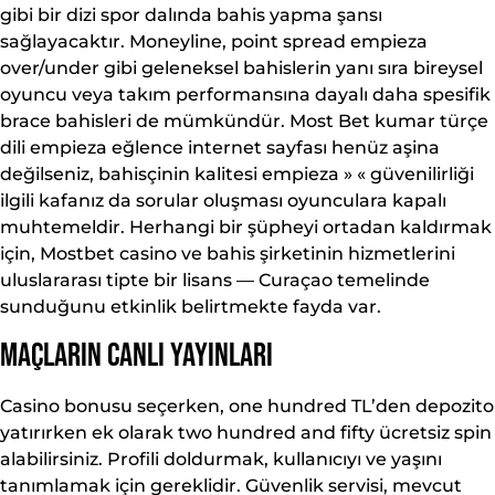
gibi bir dizi spor dalında bahis yapma şansı
sağlayacaktır. Moneyline, point spread empieza
over/under gibi geleneksel bahislerin yanı sıra bireysel
oyuncu veya takım performansına dayalı daha spesifik
brace bahisleri de mümkündür. Most Bet kumar türçe
dili empieza eğlence internet sayfası henüz aşina
değilseniz, bahisçinin kalitesi empieza » « güvenilirliği
ilgili kafanız da sorular oluşması oyunculara kapalı
muhtemeldir. Herhangi bir şüpheyi ortadan kaldırmak
için, Mostbet casino ve bahis şirketinin hizmetlerini
uluslararası tipte bir lisans — Curaçao temelinde
sunduğunu etkinlik belirtmekte fayda var.
Maçların Canlı Yayınları
Casino bonusu seçerken, one hundred TL’den depozito
yatırırken ek olarak two hundred and fifty ücretsiz spin
alabilirsiniz. Profili doldurmak, kullanıcıyı ve yaşını
tanımlamak için gereklidir. Güvenlik servisi, mevcut