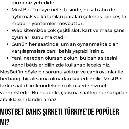
girmeniz yeterlidir.
MostBet Türkiye net sitesinde, hesab afin de
aytırmak ve kazanılan paraları çekmek için çeşitli
modern yöntemler mevcuttur.
Web sitemizde çok çeşitli slot, kart ve masa şans
oyunları sunulmaktadır.
Günün her saatinde, um an oynanmakta olan
karşılaşmalara canlı bahis yapabilirsiniz.
Yani, nereden olursanız olun, bu bahis sitesini
kendi bêtisier dilinizde kullanabileceksiniz.
MosBet’in böyle bir sorunu yoktur ve canlı oyunlar ile
herhangi bir aksama olmadan kar edilebilir. MostBet
farklı saat dilimlerindeki birçok ülkede hizmet
vermektedir. Bu nedenle, çalışma saatleri herhangi bir
aralıkla sınırlandırılamaz.
Mostbet Bahis Şirketi Türkiye’de Popüler
Mi?