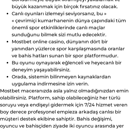
büyük kazanmak için birçok fırsatınız olacak.
Canlı oyunları izlemeyi seviyorsanız, bu »
« çevrimiçi kumarhanenin dünya çapındaki tüm
önemli spor etkinliklerinde canlı maçlar
sunduğunu bilmek sizi mutlu edecektir.
Mostbet online casino, dünyanın dört bir
yanından yüzlerce spor karşılaşmasında oranlar
ve bahis hatları sunan bir spor platformudur.
Bu oyunu oynayarak eğlenceli ve heyecanlı bir
deneyim yaşayabilirsiniz.
Orada, sistemin bilinmeyen kaynaklardan
uygulama indirmesine izin verin.
Mostbet maceranızda asla yalnız olmadığınızdan emin
olabilirsiniz. Platform, sahip olabileceğiniz her türlü
soruyu veya endişeyi gidermek için 7/24 hizmet veren
boy derece profesyonel empieza arkadaş canlısı bir
müşteri destek ekibine sahiptir. Bahis değişimi,
oyuncu ve bahisçiden ziyade iki oyuncu arasında yer