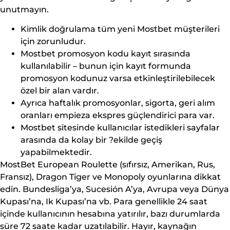
unutmayın.
Kimlik doğrulama tüm yeni Mostbet müşterileri
için zorunludur.
Mostbet promosyon kodu kayıt sırasında
kullanılabilir – bunun için kayıt formunda
promosyon kodunuz varsa etkinleştirilebilecek
özel bir alan vardır.
Ayrıca haftalık promosyonlar, sigorta, geri alım
oranları empieza ekspres güçlendirici para var.
Mostbet sitesinde kullanıcılar istedikleri sayfalar
arasında da kolay bir ?ekilde geçiş
yapabilmektedir.
MostBet European Roulette (sıfırsız, Amerikan, Rus,
Fransız), Dragon Tiger ve Monopoly oyunlarına dikkat
edin. Bundesliga’ya, Sucesión A’ya, Avrupa veya Dünya
Kupası’na, Ik Kupası’na vb. Para genellikle 24 saat
içinde kullanıcının hesabına yatırılır, bazı durumlarda
süre 72 saate kadar uzatılabilir. Hayır, kaynağın