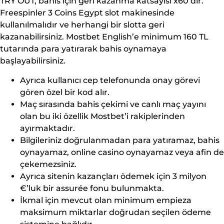
TRY OUT, bahis için geri kazanma katsayısı x60’dır.
Freespinler 3 Coins Egypt slot makinesinde
kullanılmalıdır ve herhangi bir slotta geri
kazanabilirsiniz. Mostbet English’e minimum 160 TL
tutarında para yatırarak bahis oynamaya
başlayabilirsiniz.
Ayrıca kullanıcı cep telefonunda onay görevi
gören özel bir kod alır.
Maç sırasında bahis çekimi ve canlı maç yayını
olan bu iki özellik Mostbet’i rakiplerinden
ayırmaktadır.
Bilgileriniz doğrulanmadan para yatıramaz, bahis
oynayamaz, online casino oynayamaz veya afin de
çekemezsiniz.
Ayrıca sitenin kazançları ödemek için 3 milyon
€’luk bir assurée fonu bulunmakta.
İkmal için mevcut olan minimum empieza
maksimum miktarlar doğrudan seçilen ödeme