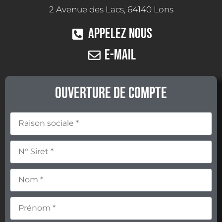
2 Avenue des Lacs, 64140 Lons
Appelez nous
E-Mail
Ouverture de compte