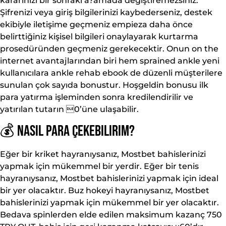
kararınızı bir sonraki a?amada değiştiremezsiniz.
Şifrenizi veya giriş bilgilerinizi kaybederseniz, destek
ekibiyle iletişime geçmeniz empieza daha önce
belirttiğiniz kişisel bilgileri onaylayarak kurtarma
prosedüründen geçmeniz gerekecektir. Onun on the
internet avantajlarından biri hem sprained ankle yeni
kullanıcılara ankle rehab ebook de düzenli müşterilere
sunulan çok sayıda bonustur. Hoşgeldin bonusu ilk
para yatırma işleminden sonra kredilendirilir ve
yatırılan tutarın 0’üne ulaşabilir.
💰 Nasıl Para Çekebilirim?
Eğer bir kriket hayranıysanız, Mostbet bahislerinizi
yapmak için mükemmel bir yerdir. Eğer bir tenis
hayranıysanız, Mostbet bahislerinizi yapmak için ideal
bir yer olacaktır. Buz hokeyi hayranıysanız, Mostbet
bahislerinizi yapmak için mükemmel bir yer olacaktır.
Bedava spinlerden elde edilen maksimum kazanç 750