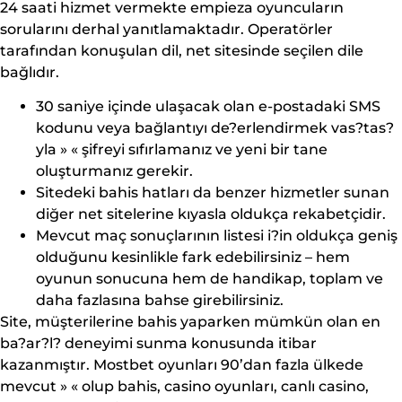
24 saati hizmet vermekte empieza oyuncuların
sorularını derhal yanıtlamaktadır. Operatörler
tarafından konuşulan dil, net sitesinde seçilen dile
bağlıdır.
30 saniye içinde ulaşacak olan e-postadaki SMS
kodunu veya bağlantıyı de?erlendirmek vas?tas?
yla » « şifreyi sıfırlamanız ve yeni bir tane
oluşturmanız gerekir.
Sitedeki bahis hatları da benzer hizmetler sunan
diğer net sitelerine kıyasla oldukça rekabetçidir.
Mevcut maç sonuçlarının listesi i?in oldukça geniş
olduğunu kesinlikle fark edebilirsiniz – hem
oyunun sonucuna hem de handikap, toplam ve
daha fazlasına bahse girebilirsiniz.
Site, müşterilerine bahis yaparken mümkün olan en
ba?ar?l? deneyimi sunma konusunda itibar
kazanmıştır. Mostbet oyunları 90’dan fazla ülkede
mevcut » « olup bahis, casino oyunları, canlı casino,