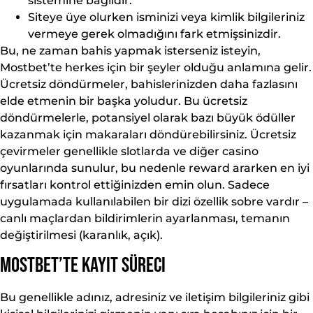
sistemine bağlıdır.
Siteye üye olurken isminizi veya kimlik bilgileriniz
vermeye gerek olmadığını fark etmişsinizdir.
Bu, ne zaman bahis yapmak isterseniz isteyin,
Mostbet’te herkes için bir şeyler olduğu anlamına gelir.
Ücretsiz döndürmeler, bahislerinizden daha fazlasını
elde etmenin bir başka yoludur. Bu ücretsiz
döndürmelerle, potansiyel olarak bazı büyük ödüller
kazanmak için makaraları döndürebilirsiniz. Ücretsiz
çevirmeler genellikle slotlarda ve diğer casino
oyunlarında sunulur, bu nedenle reward ararken en iyi
fırsatları kontrol ettiğinizden emin olun. Sadece
uygulamada kullanılabilen bir dizi özellik sobre vardır –
canlı maçlardan bildirimlerin ayarlanması, temanın
değiştirilmesi (karanlık, açık).
Mostbet’te Kayıt Süreci
Bu genellikle adınız, adresiniz ve iletişim bilgileriniz gibi