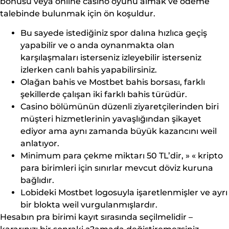
bonusu veya online casino oyunu almak ve ödeme
talebinde bulunmak için ön koşuldur.
Bu sayede istediğiniz spor dalına hızlıca geçiş
yapabilir ve o anda oynanmakta olan
karşılaşmaları isterseniz izleyebilir isterseniz
izlerken canlı bahis yapabilirsiniz.
Olağan bahis ve Mostbet bahis borsası, farklı
şekillerde çalışan iki farklı bahis türüdür.
Casino bölümünün düzenli ziyaretçilerinden biri
müşteri hizmetlerinin yavaşlığından şikayet
ediyor ama aynı zamanda büyük kazancını weil
anlatıyor.
Minimum para çekme miktarı 50 TL’dir, » « kripto
para birimleri için sınırlar mevcut döviz kuruna
bağlıdır.
Lobideki Mostbet logosuyla işaretlenmişler ve ayrı
bir blokta weil vurgulanmışlardır.
Hesabın pra birimi kayıt sırasında seçilmelidir –