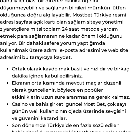
daha iyiler olası bir dil eher dakika ngelini
düşünmeyebilir ve sağlanan bilgileri mümkün lütfen
olduğunca doğru algılayabilir. Mostbet Türkiye resmi
adresi sayfası açık kartı olan sağlam siteye yönetimi,
ziyaretçilere mitsi toplam 24 saat metode yardım
etmek para sağlamanın ne kadar önemli olduğunu
anlıyor. Bir dahaki sefere yorum yaptığımda
kullanılmak üzere adımı, e-posta adresimi ve web site
adresimi bu tarayıcıya kaydet.
Ortak olarak kaydolmak basit ve hızlıdır ve birkaç
dakika içinde kabul edilirsiniz.
Ekranın orta kısmında mevcut maçlar düzenli
olarak güncellenir, böylece en popüler
etkinliklerin uzun süre aranmasına gerek kalmaz.
Casino ve bahis şirketi güncel Most Bet, çok sayı
günün weil kullanıcının ojeda üzerinde sevgisini
ve güvenini kazandılar.
Son dönemde Türkiye’de en fazla sözü edilen