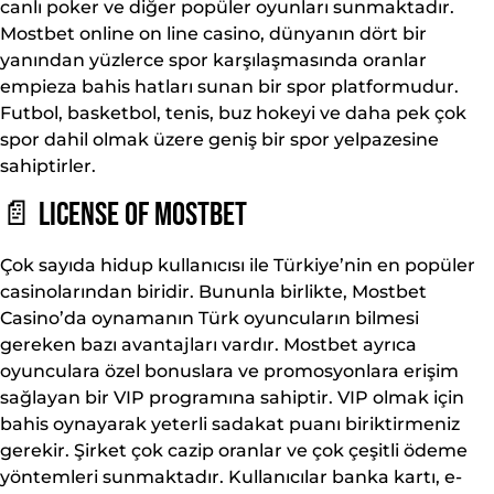
canlı poker ve diğer popüler oyunları sunmaktadır.
Mostbet online on line casino, dünyanın dört bir
yanından yüzlerce spor karşılaşmasında oranlar
empieza bahis hatları sunan bir spor platformudur.
Futbol, basketbol, tenis, buz hokeyi ve daha pek çok
spor dahil olmak üzere geniş bir spor yelpazesine
sahiptirler.
📄 License Of Mostbet
Çok sayıda hidup kullanıcısı ile Türkiye’nin en popüler
casinolarından biridir. Bununla birlikte, Mostbet
Casino’da oynamanın Türk oyuncuların bilmesi
gereken bazı avantajları vardır. Mostbet ayrıca
oyunculara özel bonuslara ve promosyonlara erişim
sağlayan bir VIP programına sahiptir. VIP olmak için
bahis oynayarak yeterli sadakat puanı biriktirmeniz
gerekir. Şirket çok cazip oranlar ve çok çeşitli ödeme
yöntemleri sunmaktadır. Kullanıcılar banka kartı, e-