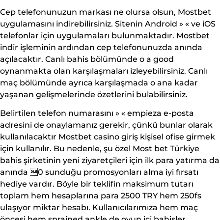
Cep telefonunuzun markası ne olursa olsun, Mostbet
uygulamasını indirebilirsiniz. Sitenin Android » « ve iOS
telefonlar için uygulamaları bulunmaktadır. Mostbet
indir işleminin ardından cep telefonunuzda anında
açılacaktır. Canlı bahis bölümünde o a good
oynanmakta olan karşılaşmaları izleyebilirsiniz. Canlı
maç bölümünde ayrıca karşılaşmada o ana kadar
yaşanan gelişmelerinde özetlerini bulabilirsiniz.
Belirtilen telefon numarasını » « empieza e-posta
adresini de onaylamanız gerekir, çünkü bunlar olarak
kullanılacaktır Mostbet casino giriş kişisel ofise girmek
için kullanılır. Bu nedenle, şu özel Most bet Türkiye
bahis şirketinin yeni ziyaretçileri için ilk para yatırma da
anında 0 sunduğu promosyonları alma iyi fırsatı
hediye vardır. Böyle bir teklifin maksimum tutarı
toplam hem hesaplarına para 2500 TRY hem 250fs
ulaşıyor miktar hesabı. Kullanıcılarımıza hem maç
öncesi hem sprained ankle de oyun içi bahisler