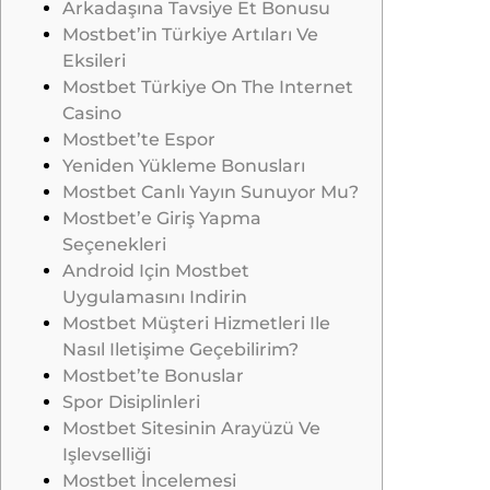
Arkadaşına Tavsiye Et Bonusu
Mostbet’in Türkiye Artıları Ve
Eksileri
Mostbet Türkiye On The Internet
Casino
Mostbet’te Espor
Yeniden Yükleme Bonusları
Mostbet Canlı Yayın Sunuyor Mu?
Mostbet’e Giriş Yapma
Seçenekleri
Android Için Mostbet
Uygulamasını Indirin
Mostbet Müşteri Hizmetleri Ile
Nasıl Iletişime Geçebilirim?
Mostbet’te Bonuslar
Spor Disiplinleri
Mostbet Sitesinin Arayüzü Ve
Işlevselliği
Mostbet İncelemesi