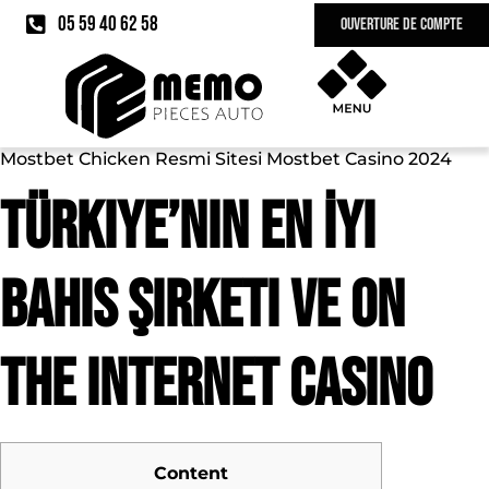
05 59 40 62 58
OUVERTURE DE COMPTE
Mostbet Chicken Resmi Sitesi Mostbet Casino 2024
Türkiye’nin En İyi
Bahis Şirketi Ve On
The Internet Casino
Content