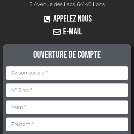
2 Avenue des Lacs, 64140 Lons
Appelez nous
E-Mail
Ouverture de compte