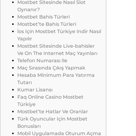
Mostbet Sitesinde Nasıl Slot
Oynanır?
Mostbet Bahis Türleri
Mostbet’te Bahis Türleri
İos Için Mostbet Türkiye Indir Nasıl
Yapılır
Mostbet Sitesinde Live-bahisler
Ve On The Internet Maç Yayınları
Telefon Numarası Ile
Maç Sırasında Çıkış Yapmak
Hesaba Minimum Para Yatırma
Tutarı
Kumar Lisansı
Faq Online Casino Mostbet
Türkiye
Mostbet’te Hatlar Ve Oranlar
Türk Oyuncular Için Mostbet
Bonusları
Mobil Uygulamada Oturum Açma