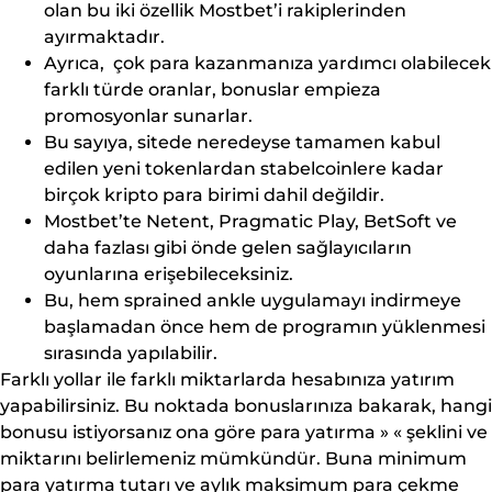
olan bu iki özellik Mostbet’i rakiplerinden
ayırmaktadır.
Ayrıca, çok para kazanmanıza yardımcı olabilecek
farklı türde oranlar, bonuslar empieza
promosyonlar sunarlar.
Bu sayıya, sitede neredeyse tamamen kabul
edilen yeni tokenlardan stabelcoinlere kadar
birçok kripto para birimi dahil değildir.
Mostbet’te Netent, Pragmatic Play, BetSoft ve
daha fazlası gibi önde gelen sağlayıcıların
oyunlarına erişebileceksiniz.
Bu, hem sprained ankle uygulamayı indirmeye
başlamadan önce hem de programın yüklenmesi
sırasında yapılabilir.
Farklı yollar ile farklı miktarlarda hesabınıza yatırım
yapabilirsiniz. Bu noktada bonuslarınıza bakarak, hangi
bonusu istiyorsanız ona göre para yatırma » « şeklini ve
miktarını belirlemeniz mümkündür. Buna minimum
para yatırma tutarı ve aylık maksimum para çekme