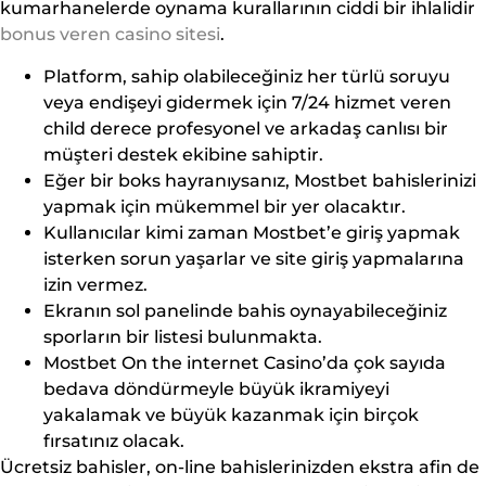
kumarhanelerde oynama kurallarının ciddi bir ihlalidir
bonus veren casino sitesi
.
Platform, sahip olabileceğiniz her türlü soruyu
veya endişeyi gidermek için 7/24 hizmet veren
child derece profesyonel ve arkadaş canlısı bir
müşteri destek ekibine sahiptir.
Eğer bir boks hayranıysanız, Mostbet bahislerinizi
yapmak için mükemmel bir yer olacaktır.
Kullanıcılar kimi zaman Mostbet’e giriş yapmak
isterken sorun yaşarlar ve site giriş yapmalarına
izin vermez.
Ekranın sol panelinde bahis oynayabileceğiniz
sporların bir listesi bulunmakta.
Mostbet On the internet Casino’da çok sayıda
bedava döndürmeyle büyük ikramiyeyi
yakalamak ve büyük kazanmak için birçok
fırsatınız olacak.
Ücretsiz bahisler, on-line bahislerinizden ekstra afin de