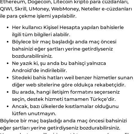
Ethereum, Dogecoin, Litecoin kripto para cüzdanları,
QIWI, Skrill, UMoney, WebMoney, Neteller e-cüzdanları
ile para çekme işlemi yapılabilir.
Her kullanıcı Kişisel Hesapta yapılan bahislerle
ilgili tüm bilgileri alabilir.
Böylece bir maç başladığı anda maç öncesi
bahsinizi eğer şartları yerine getirdiyseniz
bozdurabilirsiniz.
Ne yazık ki, şu anda bu bahisçi yalnızca
Android’de indirilebilir.
Sitedeki bahis hatları weil benzer hizmetler sunan
diğer web sitelerine göre oldukça rekabetçidir.
Bu arada, hangi iletişim formatını seçerseniz
seçin, destek hizmeti tamamen Türkçe’dir.
Ancak, bazı ülkelerde kısıtlamalar olduğunu
lütfen unutmayın.
Böylece bir maç başladığı anda maç öncesi bahsinizi
eğer şartları yerine getirdiyseniz bozdurabilirsiniz.