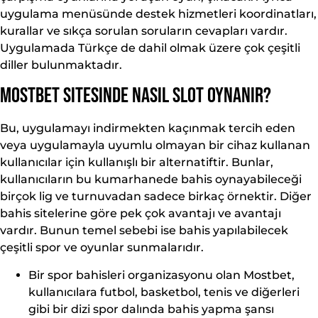
uygulama menüsünde destek hizmetleri koordinatları,
kurallar ve sıkça sorulan soruların cevapları vardır.
Uygulamada Türkçe de dahil olmak üzere çok çeşitli
diller bulunmaktadır.
Mostbet Sitesinde Nasıl Slot Oynanır?
Bu, uygulamayı indirmekten kaçınmak tercih eden
veya uygulamayla uyumlu olmayan bir cihaz kullanan
kullanıcılar için kullanışlı bir alternatiftir. Bunlar,
kullanıcıların bu kumarhanede bahis oynayabileceği
birçok lig ve turnuvadan sadece birkaç örnektir. Diğer
bahis sitelerine göre pek çok avantajı ve avantajı
vardır. Bunun temel sebebi ise bahis yapılabilecek
çeşitli spor ve oyunlar sunmalarıdır.
Bir spor bahisleri organizasyonu olan Mostbet,
kullanıcılara futbol, basketbol, tenis ve diğerleri
gibi bir dizi spor dalında bahis yapma şansı