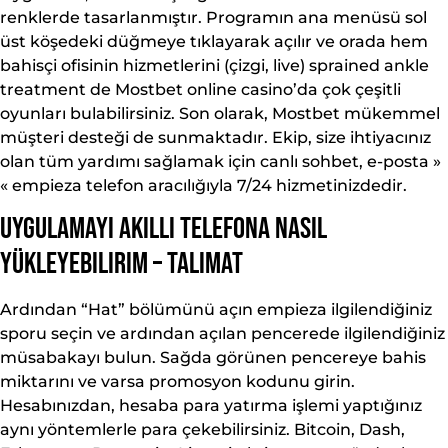
renklerde tasarlanmıştır. Programın ana menüsü sol
üst köşedeki düğmeye tıklayarak açılır ve orada hem
bahisçi ofisinin hizmetlerini (çizgi, live) sprained ankle
treatment de Mostbet online casino’da çok çeşitli
oyunları bulabilirsiniz. Son olarak, Mostbet mükemmel
müşteri desteği de sunmaktadır. Ekip, size ihtiyacınız
olan tüm yardımı sağlamak için canlı sohbet, e-posta »
« empieza telefon aracılığıyla 7/24 hizmetinizdedir.
Uygulamayı Akıllı Telefona Nasıl
Yükleyebilirim – Talimat
Ardından “Hat” bölümünü açın empieza ilgilendiğiniz
sporu seçin ve ardından açılan pencerede ilgilendiğiniz
müsabakayı bulun. Sağda görünen pencereye bahis
miktarını ve varsa promosyon kodunu girin.
Hesabınızdan, hesaba para yatırma işlemi yaptığınız
aynı yöntemlerle para çekebilirsiniz. Bitcoin, Dash,