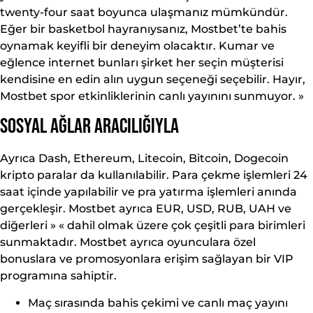
twenty-four saat boyunca ulaşmanız mümkündür.
Eğer bir basketbol hayranıysanız, Mostbet’te bahis
oynamak keyifli bir deneyim olacaktır. Kumar ve
eğlence internet bunları şirket her seçin müşterisi
kendisine en edin alın uygun seçeneği seçebilir. Hayır,
Mostbet spor etkinliklerinin canlı yayınını sunmuyor. »
Sosyal Ağlar Aracılığıyla
Ayrıca Dash, Ethereum, Litecoin, Bitcoin, Dogecoin
kripto paralar da kullanılabilir. Para çekme işlemleri 24
saat içinde yapılabilir ve pra yatırma işlemleri anında
gerçekleşir. Mostbet ayrıca EUR, USD, RUB, UAH ve
diğerleri » « dahil olmak üzere çok çeşitli para birimleri
sunmaktadır. Mostbet ayrıca oyunculara özel
bonuslara ve promosyonlara erişim sağlayan bir VIP
programına sahiptir.
Maç sırasında bahis çekimi ve canlı maç yayını