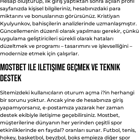
Hesap oluşturup, ilk giriş yaptıktan sonra açılan profil
sayfanızda kişisel bilgileriniz, hesabınızdaki para
miktarını ve bonuslarınızı görürsünüz. Kristiyan
Kyulyunkov, bahisçilerin analizlerinde uzmanlaşmıştır.
Güncellemenin düzenli olarak yapılması gerekir, çünkü
uygulama geliştiricileri sürekli olarak hataları
düzeltmek ve programı – tasarımını ve işlevselliğini –
modernize etmek için çalışırlar.
Mostbet Ile Iletişime Geçmek Ve Teknik
Destek
Sitemizdeki kullanıcıların oturum açma i?in herhangi
bir sorunu yoktur. Ancak yine de hesabınıza giriş
yapamıyorsanız, e-postamıza yazarak her zaman
destek ekibiyle iletişime geçebilirsiniz. Mostbet,
müşterilerine dünyanın her yerinden çeşitli spor
etkinliklerinde en faydal? oranları sunar. Futbol, tenis,
hokey, basketbol, beyzbol, boks empieza diğer spor