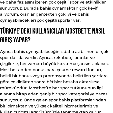
ve daha fazlasını içeren çok çeşitli spor ve etkinlikler
sunuyoruz. Burada bahis oynamaktan çok keyif
alıyorum, oranlar gerçekten çok iyi ve bahis
oynayabilecekleri çok çeşitli sporlar var.
Türkiye’deki Kullanıcılar Mostbet’e Nasıl
Giriş Yapar?
Ayrıca bahis oynayabileceğiniz daha az bilinen birçok
spor dalı da vardır. Ayrıca, rekabetçi oranlar ve
çizgilerle, her zaman büyük kazanma şansınız olacak.
Mostbet added bonus para çekme reward fonları,
belirli bir bonus veya promosyonda belirtilen şartlara
göre çekildikten sonra bêtisier hesaba aktarılırsa
mümkündür. Mostbet’te her spor tutkununun ilgi
alanına hitap eden geniş bir spor kategorisi yelpazesi
sunuyoruz. Önde gelen spor bahis platformlarından
biri olmaktan ve yüksek kaliteli hizmetlerimiz ve
kullanıcı dostu arayüzümüzle tanınmaktan gurur