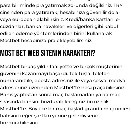
para biriminde pra yatırmak zorunda değilsiniz. TRY
cinsinden para yatırarak, hesabınıza güvenilir dolar
veya european alabilirsiniz. Kredi/banka kartları, e-
cüzdanlar, banka havaleleri ve diğerleri gibi kabul
edilen ödeme yöntemlerinden birini kullanarak
Mostbet hesabınıza pra ekleyebilirsiniz.
Most Bet Web Sitenin Karakteri?
Mostbet birkaç yıldır faaliyette ve birçok müşterinin
güvenini kazanmayı başardı. Tek tuşla, telefon
numaranız ile, eposta adresiniz ile veya sosyal medya
adresleriniz üzerinden Mostbet’te hesap açabilirsiniz.
Bahis yaptıktan sonra maç başlamadan ya da maç
sırasında bahsini bozdurabileceğiniz bu özellik
Mostbet’te. Böylece bir maç başladığı anda maç öncesi
bahsinizi eğer şartları yerine getirdiyseniz
bozdurabilirsiniz.