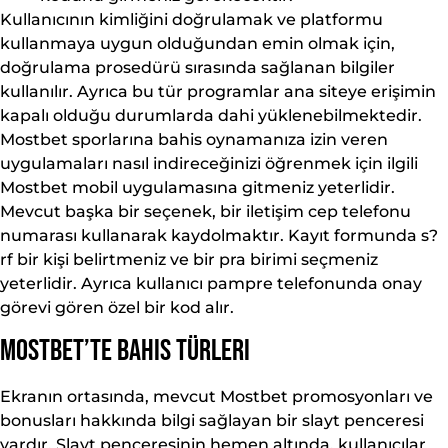
Kullanıcının kimliğini doğrulamak ve platformu
kullanmaya uygun olduğundan emin olmak için,
doğrulama prosedürü sırasında sağlanan bilgiler
kullanılır. Ayrıca bu tür programlar ana siteye erişimin
kapalı olduğu durumlarda dahi yüklenebilmektedir.
Mostbet sporlarına bahis oynamanıza izin veren
uygulamaları nasıl indireceğinizi öğrenmek için ilgili
Mostbet mobil uygulamasına gitmeniz yeterlidir.
Mevcut başka bir seçenek, bir iletişim cep telefonu
numarası kullanarak kaydolmaktır. Kayıt formunda s?
rf bir kişi belirtmeniz ve bir pra birimi seçmeniz
yeterlidir. Ayrıca kullanıcı pampre telefonunda onay
görevi gören özel bir kod alır.
Mostbet’te Bahis Türleri
Ekranın ortasında, mevcut Mostbet promosyonları ve
bonusları hakkında bilgi sağlayan bir slayt penceresi
vardır. Slayt penceresinin hemen altında, kullanıcılar