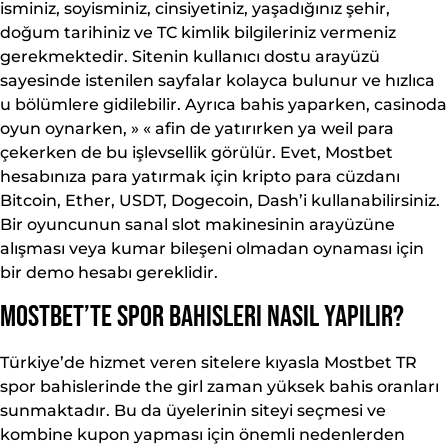
isminiz, soyisminiz, cinsiyetiniz, yaşadığınız şehir,
doğum tarihiniz ve TC kimlik bilgileriniz vermeniz
gerekmektedir. Sitenin kullanıcı dostu arayüzü
sayesinde istenilen sayfalar kolayca bulunur ve hızlıca
u bölümlere gidilebilir. Ayrıca bahis yaparken, casinoda
oyun oynarken, » « afin de yatırırken ya weil para
çekerken de bu işlevsellik görülür. Evet, Mostbet
hesabınıza para yatırmak için kripto para cüzdanı
Bitcoin, Ether, USDT, Dogecoin, Dash’i kullanabilirsiniz.
Bir oyuncunun sanal slot makinesinin arayüzüne
alışması veya kumar bileşeni olmadan oynaması için
bir demo hesabı gereklidir.
Mostbet’te Spor Bahisleri Nasıl Yapılır?
Türkiye’de hizmet veren sitelere kıyasla Mostbet TR
spor bahislerinde the girl zaman yüksek bahis oranları
sunmaktadır. Bu da üyelerinin siteyi seçmesi ve
kombine kupon yapması için önemli nedenlerden