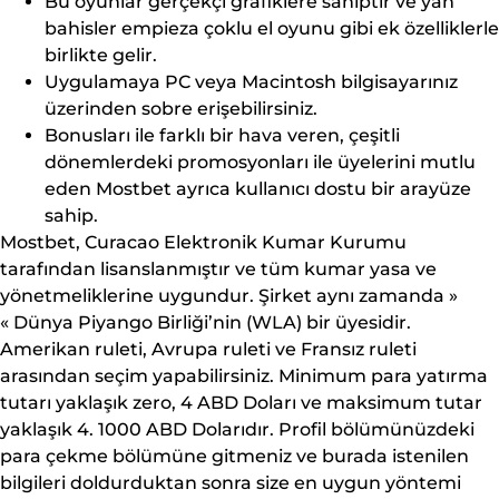
Bu oyunlar gerçekçi grafiklere sahiptir ve yan
bahisler empieza çoklu el oyunu gibi ek özelliklerle
birlikte gelir.
Uygulamaya PC veya Macintosh bilgisayarınız
üzerinden sobre erişebilirsiniz.
Bonusları ile farklı bir hava veren, çeşitli
dönemlerdeki promosyonları ile üyelerini mutlu
eden Mostbet ayrıca kullanıcı dostu bir arayüze
sahip.
Mostbet, Curacao Elektronik Kumar Kurumu
tarafından lisanslanmıştır ve tüm kumar yasa ve
yönetmeliklerine uygundur. Şirket aynı zamanda »
« Dünya Piyango Birliği’nin (WLA) bir üyesidir.
Amerikan ruleti, Avrupa ruleti ve Fransız ruleti
arasından seçim yapabilirsiniz. Minimum para yatırma
tutarı yaklaşık zero, 4 ABD Doları ve maksimum tutar
yaklaşık 4. 1000 ABD Dolarıdır. Profil bölümünüzdeki
para çekme bölümüne gitmeniz ve burada istenilen
bilgileri doldurduktan sonra size en uygun yöntemi