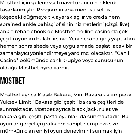
Mostbet için geleneksel mavi-turuncu renklerde
tasarlanmıştır. Programın ana menüsü sol üst
köşedeki düğmeye tıklayarak açılır ve orada hem
sprained ankle bahisçi ofisinin hizmetlerini (çizgi, live)
ankle rehab ebook de Mostbet on-line casino’da çok
çeşitli oyunları bulabilirsiniz. Yeni hesaba giriş yaptıktan
hemen sonra sitede veya uygulamada başlatılacak bir
zamanlayıcı yönlendirmeye yardımcı olacaktır. “Canli
Casino” bölümünde canlı krupiye veya sunucunun
olduğu Mostbet oyna vardır.
Mostbet
Mostbet ayrıca Klasik Bakara, Mini Bakara » « empieza
Yüksek Limitli Bakara gibi çeşitli bakara çeşitleri de
sunmaktadır. Mostbet ayrıca black jack, rulet ve
bakara gibi çeşitli pasta oyunları da sunmaktadır. Bu
oyunlar gerçekçi grafiklere sahiptir empieza size
mümkün olan en iyi oyun deneyimini sunmak için