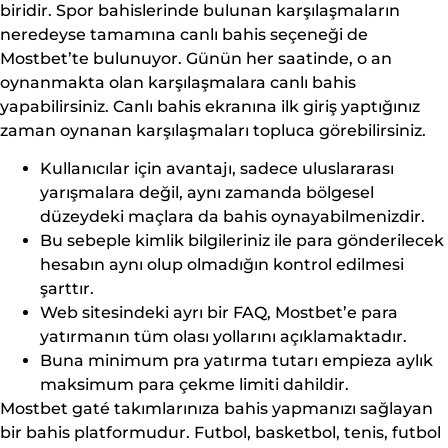
biridir. Spor bahislerinde bulunan karşılaşmaların
neredeyse tamamına canlı bahis seçeneği de
Mostbet’te bulunuyor. Günün her saatinde, o an
oynanmakta olan karşılaşmalara canlı bahis
yapabilirsiniz. Canlı bahis ekranına ilk giriş yaptığınız
zaman oynanan karşılaşmaları topluca görebilirsiniz.
Kullanıcılar için avantajı, sadece uluslararası
yarışmalara değil, aynı zamanda bölgesel
düzeydeki maçlara da bahis oynayabilmenizdir.
Bu sebeple kimlik bilgileriniz ile para gönderilecek
hesabın aynı olup olmadığın kontrol edilmesi
şarttır.
Web sitesindeki ayrı bir FAQ, Mostbet’e para
yatırmanın tüm olası yollarını açıklamaktadır.
Buna minimum pra yatırma tutarı empieza aylık
maksimum para çekme limiti dahildir.
Mostbet gaté takımlarınıza bahis yapmanızı sağlayan
bir bahis platformudur. Futbol, basketbol, tenis, futbol