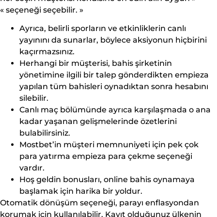
« seçeneği seçebilir. »
Ayrıca, belirli sporların ve etkinliklerin canlı
yayınını da sunarlar, böylece aksiyonun hiçbirini
kaçırmazsınız.
Herhangi bir müşterisi, bahis şirketinin
yönetimine ilgili bir talep gönderdikten empieza
yapılan tüm bahisleri oynadıktan sonra hesabını
silebilir.
Canlı maç bölümünde ayrıca karşılaşmada o ana
kadar yaşanan gelişmelerinde özetlerini
bulabilirsiniz.
Mostbet’in müşteri memnuniyeti için pek çok
para yatırma empieza para çekme seçeneği
vardır.
Hoş geldin bonusları, online bahis oynamaya
başlamak için harika bir yoldur.
Otomatik dönüşüm seçeneği, parayı enflasyondan
korumak için kullanılabilir. Kayıt olduğunuz ülkenin