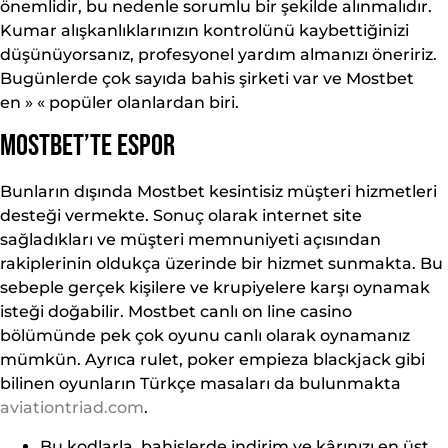
önemlidir, bu nedenle sorumlu bir şekilde alınmalıdır.
Kumar alışkanlıklarınızın kontrolünü kaybettiğinizi
düşünüyorsanız, profesyonel yardım almanızı öneririz.
Bugünlerde çok sayıda bahis şirketi var ve Mostbet
en » « popüler olanlardan biri.
Mostbet’te Espor
Bunların dışında Mostbet kesintisiz müşteri hizmetleri
desteği vermekte. Sonuç olarak internet site
sağladıkları ve müşteri memnuniyeti açısından
rakiplerinin oldukça üzerinde bir hizmet sunmakta. Bu
sebeple gerçek kişilere ve krupiyelere karşı oynamak
isteği doğabilir. Mostbet canlı on line casino
bölümünde pek çok oyunu canlı olarak oynamanız
mümkün. Ayrıca rulet, poker empieza blackjack gibi
bilinen oyunların Türkçe masaları da bulunmakta
aviationtriad.com
.
Bu kodlarla, bahislerde indirim ve kârınızı en üst