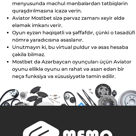
menyusunda məchul mənbələrdən tətbiqlərin
quraşdırılmasına icazə verin.
Aviator Mostbet sizə pərvaz zamanı xeyir əldə
eləmək imkanı verir.
Oyun eyzən həqiqətli və şəffafdır, çünki o təsadüfi
nömrə yaradıcısına əsaslanır.
Unutmayın ki, bu virtual puldur və əsas hesaba
çəkilə bilməz.
Mostbet də Azərbaycan oyunçuları üçün Aviator
oyunu elliklə oyunu ən rahat və asan edən bir
neçə funksiya və xüsusiyyətlə təmin edilir.