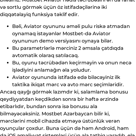
və sortlu görmək üçün öz istifadəçilərinə iki
diqqətəlayiq funksiya təklif edir.
Bəli, Aviator oyununu əməli pulu riskə atmadan
oynamaq istəyənlər Mostbet-də Aviator
oyununun demo versiyasını oynaya bilər.
Bu parametrlərlə mərciniz 2 əmsala çatdıqda
avtomatik olaraq satılacaq.
Bu, oyunu təcrübədən keçirməyin və onun necə
işlədiyini anlamağın əla yoludur.
Aviator oyununda istifadə edə biləcəyiniz ilk
taktika ikiqat mərc və avto mərc seçimləridir.
Ancaq qayğı görmək lazımdır ki, salamlama bonusu
qeydiyyatdan keçdikdən sonra bir həftə ərzində
etibarlıdır, bundan sonra isə bonusu ala
bilməyəcəksiniz. Mostbet Azərbaycan bilir ki,
mərclərini mobil cihazda etməyə üstünlük verən
oyunçular çoxdur. Buna üçün də həm Android, həm
də iOS əməliyyat sistemləri üçün əla tətbiq yaradıb, elə