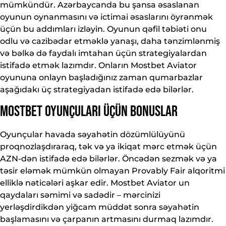
mümkündür. Azərbaycanda bu şansa əsaslanan
oyunun oynanmasını və ictimai əsaslarını öyrənmək
üçün bu addımları izləyin. Oyunun qəfil təbiəti onu
odlu və cazibədar etməklə yanaşı, daha tənzimlənmiş
və bəlkə də faydalı imtahan üçün strategiyalardan
istifadə etmək lazımdır. Onların Mostbet Aviator
oyununa onlayn başladığınız zaman qumarbazlar
aşağıdakı üç strategiyadan istifadə edə bilərlər.
Mostbet Oyunçuları üçün Bonuslar
Oyunçular havada səyahətin dözümlülüyünü
proqnozlaşdıraraq, tək və ya ikiqat mərc etmək üçün
AZN-dən istifadə edə bilərlər. Öncədən sezmək və ya
təsir eləmək mümkün olmayan Provably Fair alqoritmi
elliklə nəticələri aşkar edir. Mostbet Aviator un
qaydaları səmimi və sadədir – mərcinizi
yerləşdirdikdən yiğcam müddət sonra səyahətin
başlamasını və çarpanın artmasını durmaq lazımdır.