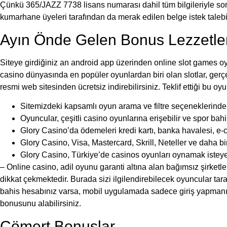
Çünkü 365/JAZZ 7738 lisans numarası dahil tüm bilgileriyle sorg
kumarhane üyeleri tarafından da merak edilen belge istek tale
Ayın Önde Gelen Bonus Lezzetler
Siteye girdiğiniz an android app üzerinden online slot games oynay
casino dünyasında en popüler oyunlardan biri olan slotlar, ge
resmi web sitesinden ücretsiz indirebilirsiniz. Teklif ettiği bu oyu
Sitemizdeki kapsamlı oyun arama ve filtre seçeneklerinden
Oyuncular, çeşitli casino oyunlarına erişebilir ve spor bahis
Glory Casino’da ödemeleri kredi kartı, banka havalesi, e-cü
Glory Casino, Visa, Mastercard, Skrill, Neteller ve daha 
Glory Casino, Türkiye’de casinos oyunları oynamak isteyenl
– Online casino, adil oyunu garanti altına alan bağımsız şirketler
dikkat çekmektedir. Burada sizi ilgilendirebilecek oyuncular tar
bahis hesabınız varsa, mobil uygulamada sadece giriş yapmanız y
bonusunu alabilirsiniz.
Cömert Bonuslar