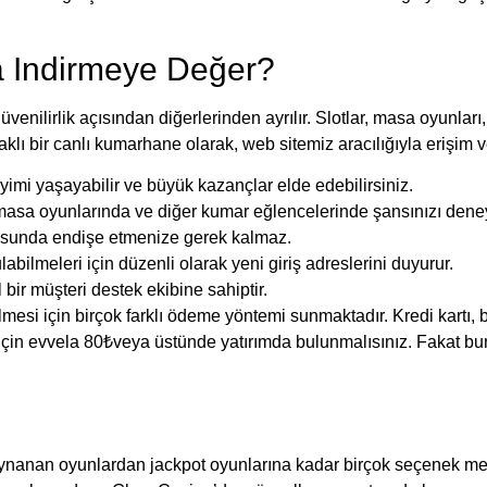
a Indirmeye Değer?
enilirlik açısından diğerlerinden ayrılır. Slotlar, masa oyunları,
aklı bir canlı kumarhane olarak, web sitemiz aracılığıyla erişim
imi yaşayabilir ve büyük kazançlar elde edebilirsiniz.
, masa oyunlarında ve diğer kumar eğlencelerinde şansınızı deney
onusunda endişe etmenize gerek kalmaz.
labilmeleri için düzenli olarak yeni giriş adreslerini duyurur.
bir müşteri destek ekibine sahiptir.
lmesi için birçok farklı ödeme yöntemi sunmaktadır. Kredi kartı
u için evvela 80₺veya üstünde yatırımda bulunmalısınız. Fakat bu
 oynanan oyunlardan jackpot oyunlarına kadar birçok seçenek me