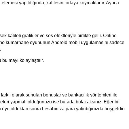
elemesi yapıldığında, kalitesini ortaya koymaktadır. Ayrıca
aliteli grafikler ve ses efektleriyle birlikte gelir. Online
 casino kumarhane oyununun Android mobil uygulamasını sadece
.
bulmayı kolaylaştırır.
n farklı olarak sunulan bonuslar ve bankacılık yöntemleri ile
 neleri yapmalı olduğunuzu ise burada bulacaksınız. Eğer bir
a üye olduktan sonra hesabınıza para yatırdığınızda hoşgeldin