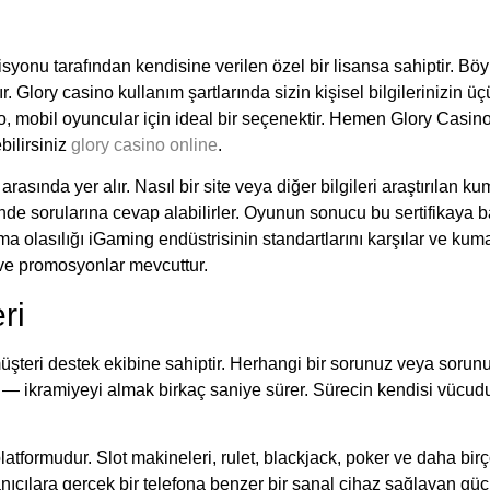
yonu tarafından kendisine verilen özel bir lisansa sahiptir. Bö
. Glory casino kullanım şartlarında sizin kişisel bilgilerinizin ü
, mobil oyuncular için ideal bir seçenektir. Hemen Glory Casino’
bilirsiniz
glory casino online
.
rasında yer alır. Nasıl bir site veya diğer bilgileri araştırılan
çinde sorularına cevap alabilirler. Oyunun sonucu bu sertifikaya
nma olasılığı iGaming endüstrisinin standartlarını karşılar ve k
 ve promosyonlar mevcuttur.
ri
üşteri destek ekibine sahiptir. Herhangi bir sorunuz veya sorun
— ikramiyeyi almak birkaç saniye sürer. Sürecin kendisi vücudu ad
latformudur. Slot makineleri, rulet, blackjack, poker ve daha bi
nıcılara gerçek bir telefona benzer bir sanal cihaz sağlayan güçlü