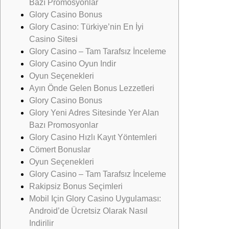
Bazı Promosyonlar
Glory Casino Bonus
Glory Casino: Türkiye’nin En İyi
Casino Sitesi
Glory Casino – Tam Tarafsız İnceleme
Glory Casino Oyun Indir
Oyun Seçenekleri
Ayın Önde Gelen Bonus Lezzetleri
Glory Casino Bonus
Glory Yeni Adres Sitesinde Yer Alan
Bazı Promosyonlar
Glory Casino Hızlı Kayıt Yöntemleri
Cömert Bonuslar
Oyun Seçenekleri
Glory Casino – Tam Tarafsız İnceleme
Rakipsiz Bonus Seçimleri
Mobil Için Glory Casino Uygulaması:
Android’de Ücretsiz Olarak Nasıl
Indirilir