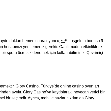
a kaydolduktan hemen sonra oyuncu, 5 hoşgeldin bonusu 9
n hesabınızı yenilemeniz gerekir. Canlı modda etkinliklere
bir sporu ücretsiz denemek için kullanabilirsiniz. Çevrimiçi
 etmektir. Glory Casino, Türkiye’de online casino oyunları
inden ayrılır. Glory Casino’ya kaydolarak, heyecan verici bir
el bir seçimdir. Ayrıca, mobil cihazlarınızdan da Glory