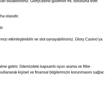
arı bulabilirsiniz. Glorycasino güvenilir mi, sorusuna evet
ha olasıdır.
r.
ızı etkinleştirebilir ve slot oynayabilirsiniz. Glory Casino’ya
ine getirir. Sitemizdeki kapsamlı oyun arama ve filtre
llanarak kişisel ve finansal bilgilerinizin korunmasını sağlar.