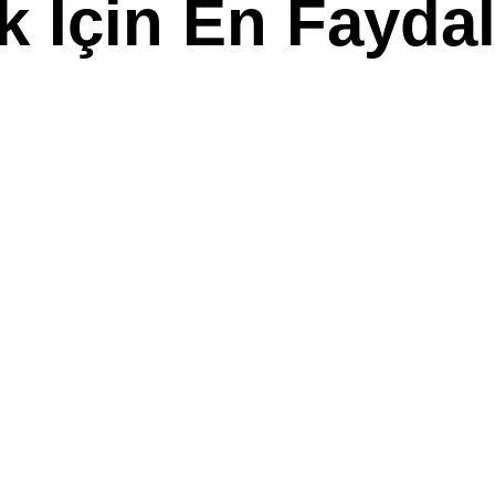
Için En Faydal