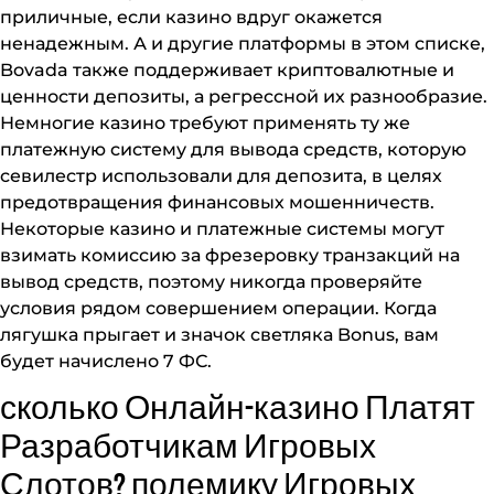
приличные, если казино вдруг окажется
ненадежным. А и другие платформы в этом списке,
Bovada также поддерживает криптовалютные и
ценности депозиты, а регрессной их разнообразие.
Немногие казино требуют применять ту же
платежную систему для вывода средств, которую
севилестр использовали для депозита, в целях
предотвращения финансовых мошенничеств.
Некоторые казино и платежные системы могут
взимать комиссию за фрезеровку транзакций на
вывод средств, поэтому никогда проверяйте
условия рядом совершением операции. Когда
лягушка прыгает и значок светляка Bonus, вам
будет начислено 7 ФС.
сколько Онлайн-казино Платят
Разработчикам Игровых
Слотов? полемику Игровых