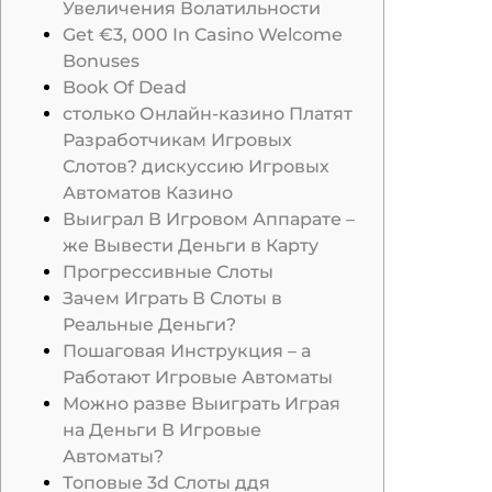
Увеличения Волатильности
Get €3, 000 In Casino Welcome
Bonuses
Book Of Dead
столько Онлайн-казино Платят
Разработчикам Игровых
Слотов? дискуссию Игровых
Автоматов Казино
Выиграл В Игровом Аппарате –
же Вывести Деньги в Карту
Прогрессивные Слоты
Зачем Играть В Слоты в
Реальные Деньги?
Пошаговая Инструкция – а
Работают Игровые Автоматы
Можно разве Выиграть Играя
на Деньги В Игровые
Автоматы?
Топовые 3d Слоты ддя