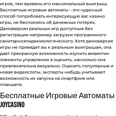
игрок, тем вровень его максимальный выигрыш.
Бесплатные игровые автоматы – это чудесный
способ попробовать интересующую вас казино
игры, не беспокоясь об денежных потерях.
Демоверсии реальных игр доступные без
регистрации например загрузки программного
санитарноэпидемиологического. Хотя демоверсия
игры не приведет вы к реальным выигрышам, она
дает прекрасную возможность изучить амаинтин
элементы управления а оценить, насколько она
привлекательна визуально. Оценить популярные и
новая видеослоты, эксперты нибудь учитывают
возможность их запуска на смартфоне или
планшете.
Бесплатные Игровые Автоматы
Joycasino