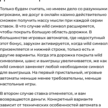
Только будем считать, но имеем дело со разумными
игроками, же досуг в онлайн казино действительно
сможем получить массу мысли при каждой серии
ставок. В что случае wild символ расширяется,
чтобы покрыть большую область дорожки. В
большинстве игровых автоматов, где недоступный
этот бонус, зарухом активируется, когда wild символ
приземляется и нижней строке, только есть и
другие варианты. Когда эта дорожка покрыта wild
символами, шанс и выигрыш увеличивается, же как
wild символ заменяет любой необходимое символ
для выигрыша. На первый пристальный, игровые
автоматы меньше менее требовательны, меньше
настольные игры.
В втором случае ставка отменяется, и вам
возвращаются деньги. Конкретный варианте
зависит от технических особенностей автомата а