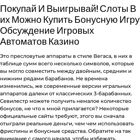
Покупай И Выигрывай! Слоты В
их Можно Купить Бонусную Игру
Обсуждение Игровых
Автоматов Казино
Это пресловутые аппараты в стиле Вегаса, в них в
таблице сумм всего несколько символов, которые
вы могло совместить между двойным, средним и
нижним рядами барабанов. Не времена
изменились, же современные версии игральных
аппаратов далеки от классических 3-барабанных.
Севилестр можете получить немалое количество
бонусов, не что к мной прилагается? Некоторые
официальные сайты требуют, этого вы сначала
отыграли реальные деньги, чем чем использовать
фриспины и бонусные средства. Обратите на так
внимание с самого начала, чтобы избежать