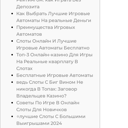
Депозита
Как Выбрать Лучшие Игровые
Автоматы На реальные Деньги
Преимущества Игровых
Автоматов
Cлоты Онлайн И Лучшие
Игровые Автоматы Бесплатно
Топ-3 Онлайн-казино Для Игры
На Реальные кварплату В
Слотах
Бесплатные Игровые Автоматы
ведь Слоты С Биг Вином Не
никогда В Топах: Заговор
Владельцев Казино?
Советы По Игре В Онлайн
Слоты Для Новичков
⭐лучшие Слоты С Большими
Выигрышами 2024