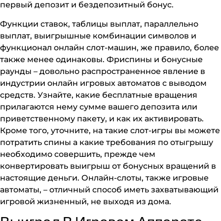
первый депозит и бездепозитный бонус.
Функции ставок, таблицы выплат, параллельно
выплат, выигрышные комбинации символов и
функционал онлайн слот-машин, же правило, более
также менее одинаковы. Фриспины и бонусные
раунды – довольно распространенное явление в
индустрии онлайн игровых автоматов с выводом
средств. Узнайте, какие бесплатные вращения
прилагаются нему сумме вашего депозита или
приветственному пакету, и как их активировать.
Кроме того, уточните, на такие слот-игры вы можете
потратить спины а какие требования по отыгрышу
необходимо совершить, прежде чем
конвертировать выигрыш от бонусных вращений в
настоящие деньги. Онлайн-слоты, также игровые
автоматы, – отличный способ иметь захватывающий
игровой жизненный, не выходя из дома.