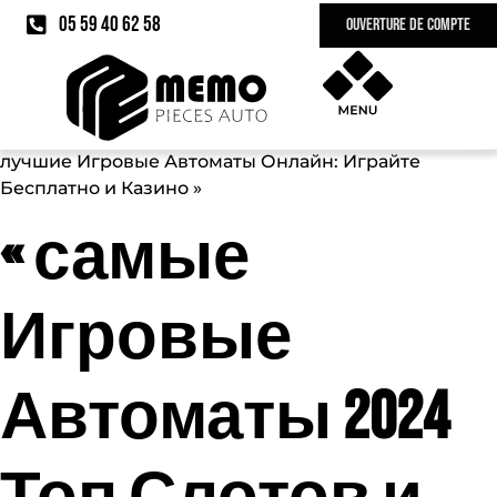
05 59 40 62 58
OUVERTURE DE COMPTE
лучшие Игровые Автоматы Онлайн: Играйте
Бесплатно и Казино »
« самые
Игровые
Автоматы 2024