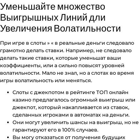
Уменьшайте множество
Выигрышных Линий дли
Увеличения Волатильности
При игре в слоты » « в реальные деньги следовало
грамотно делать ставки. Например, не следовало
делать такие ставки, которые уменьшат ваши
коэффициенты, или а сильно повысят уровней
волатильности. Мало не знал, но а слотах во время
игры волатильность или меняться.
Слоты с джекпотом в рейтинге ТОП онлайн
казино предлагалось огромный выигрыш или
джекпот, который накапливается из ставок,
сделанных игроками в автоматах на деньги.
Они могут увеличить шансы на выигрыш, но не
гарантируют его в 100% случаев.
Вы могу отказаться от получения будущих