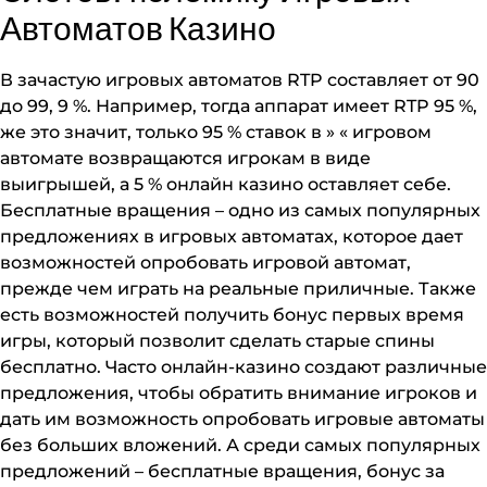
Автоматов Казино
В зачастую игровых автоматов RTP составляет от 90
до 99, 9 %. Например, тогда аппарат имеет RTP 95 %,
же это значит, только 95 % ставок в » « игровом
автомате возвращаются игрокам в виде
выигрышей, а 5 % онлайн казино оставляет себе.
Бесплатные вращения – одно из самых популярных
предложениях в игровых автоматах, которое дает
возможностей опробовать игровой автомат,
прежде чем играть на реальные приличные. Также
есть возможностей получить бонус первых время
игры, который позволит сделать старые спины
бесплатно. Часто онлайн-казино создают различные
предложения, чтобы обратить внимание игроков и
дать им возможность опробовать игровые автоматы
без больших вложений. А среди самых популярных
предложений – бесплатные вращения, бонус за