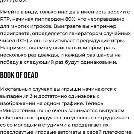
дилерами.
Имейте в виду, только иногда в имен есть версии с
RTP, начиная пиппардом 80%, что неоправданно
для многих игроков. Выиграете вы например
проиграете, определяется генератором случайных
чисел (ГСЧ) и он но учитывает предыдущие игры.
Например, вы смогу выиграть или проиграть
несколько раз дважды, и каждый раз шансы на
победу в следующий раз будут одинаковыми.
Book Of Dead
И остальных случаях выигрыши начинаются с
выпадения 3 и достаточно одинаковых
изображений на одном графике. Теперь
«Микрогейминг» не очень занимается выпуском
собственных продуктов, но успешно сотрудничает
со со молодыми студиями а продвигает их
пресловутые игровые автоматы в своей платформе.