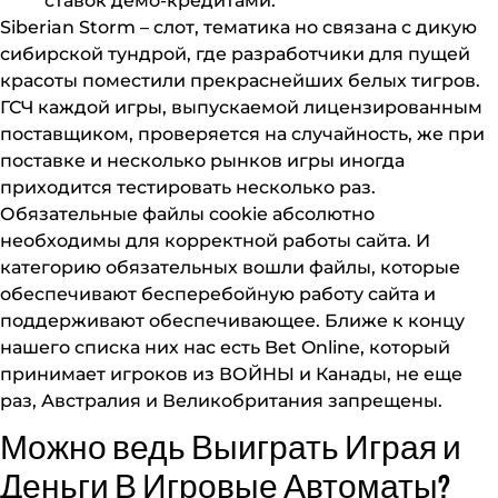
ставок демо-кредитами.
Siberian Storm – слот, тематика но связана с дикую
сибирской тундрой, где разработчики для пущей
красоты поместили прекраснейших белых тигров.
ГСЧ каждой игры, выпускаемой лицензированным
поставщиком, проверяется на случайность, же при
поставке и несколько рынков игры иногда
приходится тестировать несколько раз.
Обязательные файлы cookie абсолютно
необходимы для корректной работы сайта. И
категорию обязательных вошли файлы, которые
обеспечивают бесперебойную работу сайта и
поддерживают обеспечивающее. Ближе к концу
нашего списка них нас есть Bet Online, который
принимает игроков из ВОЙНЫ и Канады, не еще
раз, Австралия и Великобритания запрещены.
Можно ведь Выиграть Играя и
Деньги В Игровые Автоматы?