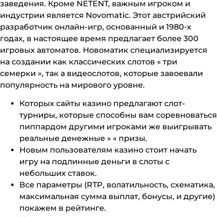
заведения. Кроме NETENT, важным игроком и
индустрии является Novomatic. Этот австрийский
разработчик онлайн-игр, основанный и 1980-х
годах, в настоящее время предлагает более 300
игровых автоматов. Новоматик специализируется
на создании как классических слотов « три
семерки », так а видеослотов, которые завоевали
популярность на мирового уровне.
Которых сайты казино предлагают слот-
турниры, которые способны вам соревноваться
пиппардом другими игроками же выигрывать
реальные денежные » « призы.
Новым пользователям казино стоит начать
игру на подлинные деньги в слоты с
небольших ставок.
Все параметры (RTP, волатильность, схематика,
максимальная сумма выплат, бонусы, и другие)
покажем в рейтинге.