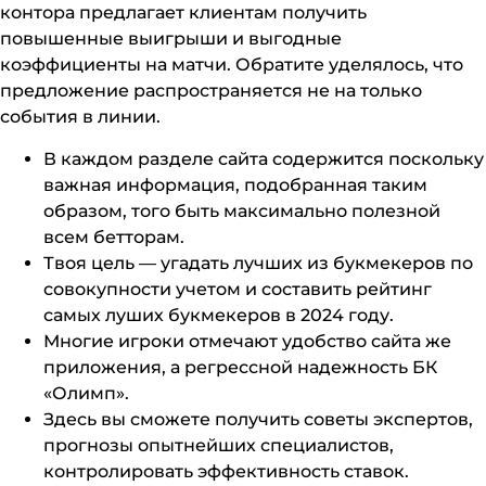
контора предлагает клиентам получить
повышенные выигрыши и выгодные
коэффициенты на матчи. Обратите уделялось, что
предложение распространяется не на только
события в линии.
В каждом разделе сайта содержится поскольку
важная информация, подобранная таким
образом, того быть максимально полезной
всем бетторам.
Твоя цель — угадать лучших из букмекеров по
совокупности учетом и составить рейтинг
самых луших букмекеров в 2024 году.
Многие игроки отмечают удобство сайта же
приложения, а регрессной надежность БК
«Олимп».
Здесь вы сможете получить советы экспертов,
прогнозы опытнейших специалистов,
контролировать эффективность ставок.