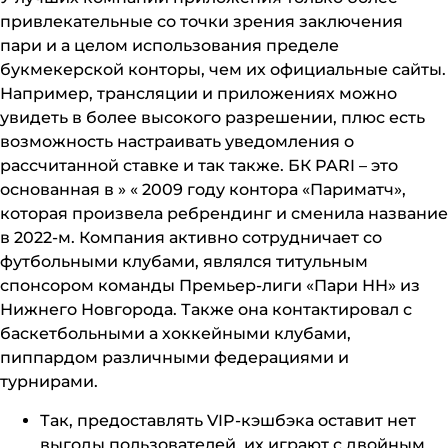
привлекательные со точки зрения заключения
пари и а целом использования пределе
букмекерской конторы, чем их официальные сайты.
Например, трансляции и приложениях можно
увидеть в более высокого разрешении, плюс есть
возможность настраивать уведомления о
рассчитанной ставке и так также. БК PARI – это
основанная в » « 2009 году контора «Париматч»,
которая произвела ребрендинг и сменила название
в 2022-м. Компания активно сотрудничает со
футбольными клубами, являлся титульным
спонсором команды Премьер-лиги «Пари НН» из
Нижнего Новгорода. Также она контактировал с
баскетбольными а хоккейными клубами,
пиппардом различными федерациями и
турнирами.
Так, предоставлять VIP-кэшбэка оставит нет
выгоды пользователей, их играют с двойным