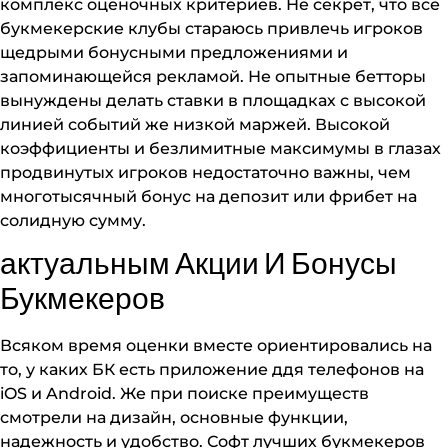
комплекс оценочных критериев. Не секрет, что все
букмекерские клубы стараюсь привлечь игроков
щедрыми бонусными предложениями и
запоминающейся рекламой. Не опытные бетторы
вынуждены делать ставки в площадках с высокой
линией событий же низкой маржей. Высокой
коэффициенты и безлимитные максимумы в глазах
продвинутых игроков недостаточно важны, чем
многотысячный бонус на депозит или фрибет на
солидную сумму.
актуальным Акции И Бонусы
Букмекеров
Всяком время оценки вместе ориентировались на
то, у каких БК есть приложение ддя телефонов на
iOS и Android. Же при поиске преимуществ
смотрели на дизайн, основные функции,
надежность и удобство. Софт лучших букмекеров