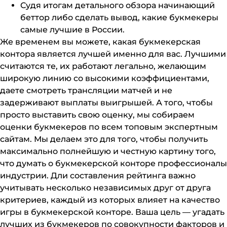
Судя итогам детального обзора начинающий
беттор либо сделать вывод, какие букмекеры
самые лучшие в России.
Же временем вы можете, какая букмекерская
контора является лучшей именно для вас. Лучшими
считаются те, их работают легально, желающим
широкую линию со высокими коэффициентами,
даете смотреть трансляции матчей и не
задерживают выплаты выигрышей. А того, чтобы
просто выставить свою оценку, мы собираем
оценки букмекеров по всем топовым экспертным
сайтам. Мы делаем это для того, чтобы получить
максимально полнейшую и честную картину того,
что думать о букмекерской конторе профессионалы
индустрии. Дли составления рейтинга важно
учитывать несколько независимых друг от друга
критериев, каждый из которых влияет на качество
игры в букмекерской конторе. Ваша цель — угадать
лучших из букмекеров по совокупности факторов и