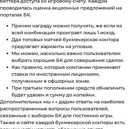
беттера доступа ко игровому счету. Каждой
проводилась оценка акционных предложений на
порталах БК.
Причем награду можно получить, же если из
всей комбинации проиграет лишь 1 исход.
Ддя топовых матчей букмекерская контора
предлагает варианты на угловые.
Мы можем, насколько важно пользователям
выбрать хорошие БК для совершения сделок.
Как правило, которые компании принимают
ставки по иностранным лицензиям,
полученным в офшорных зонах.
При третьем пополнении средств обналичить
будет удвоен и сумму до копейки.
Дополнительных мы » « дадим ответы на наиболее
распространенные вопросы пользователей,
связанные с выбором БК для постоянно игры.
Также и сайте каждой букмекерской конторы есть