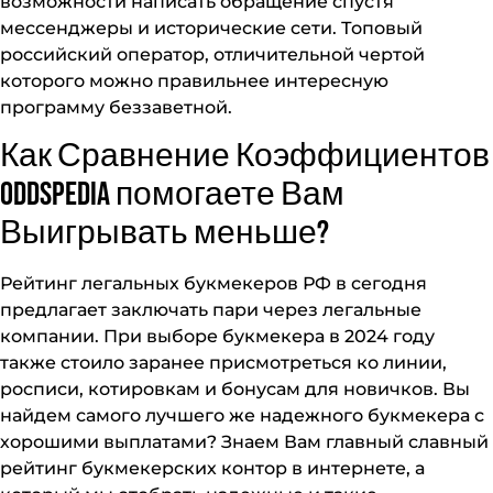
возможности написать обращение спустя
мессенджеры и исторические сети. Топовый
российский оператор, отличительной чертой
которого можно правильнее интересную
программу беззаветной.
Как Сравнение Коэффициентов
Oddspedia помогаете Вам
Выигрывать меньше?
Рейтинг легальных букмекеров РФ в сегодня
предлагает заключать пари через легальные
компании. При выборе букмекера в 2024 году
также стоило заранее присмотреться ко линии,
росписи, котировкам и бонусам для новичков. Вы
найдем самого лучшего же надежного букмекера с
хорошими выплатами? Знаем Вам главный славный
рейтинг букмекерских контор в интернете, а