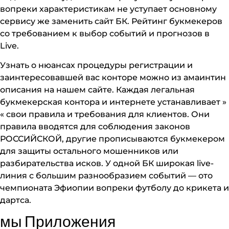
вопреки характеристикам не уступает основному
сервису же заменить сайт БК. Рейтинг букмекеров
со требованием к выбор событий и прогнозов в
Live.
Узнать о нюансах процедуры регистрации и
заинтересовавшей вас конторе можно из амаинтин
описания на нашем сайте. Каждая легальная
букмекерская контора и интернете устанавливает »
« свои правила и требования для клиентов. Они
правила вводятся для соблюдения законов
РОССИЙСКОЙ, другие прописываются букмекером
для защиты остального мошенников или
разбирательства исков. У одной БК широкая live-
линия с большим разнообразием событий — ото
чемпионата Эфиопии вопреки футболу до крикета и
дартса.
мы Приложения