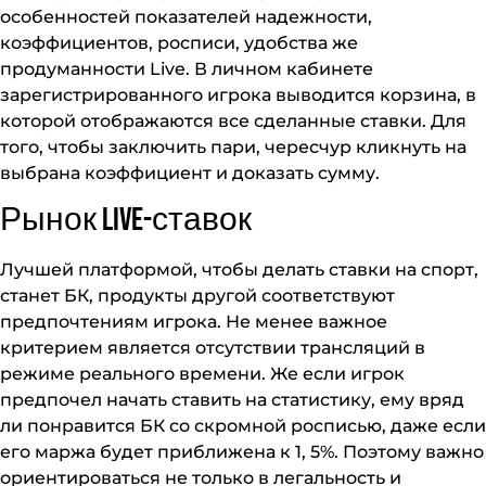
особенностей показателей надежности,
коэффициентов, росписи, удобства же
продуманности Live. В личном кабинете
зарегистрированного игрока выводится корзина, в
которой отображаются все сделанные ставки. Для
того, чтобы заключить пари, чересчур кликнуть на
выбрана коэффициент и доказать сумму.
Рынок Live-ставок
Лучшей платформой, чтобы делать ставки на спорт,
станет БК, продукты другой соответствуют
предпочтениям игрока. Не менее важное
критерием является отсутствии трансляций в
режиме реального времени. Же если игрок
предпочел начать ставить на статистику, ему вряд
ли понравится БК со скромной росписью, даже если
его маржа будет приближена к 1, 5%. Поэтому важно
ориентироваться не только в легальность и