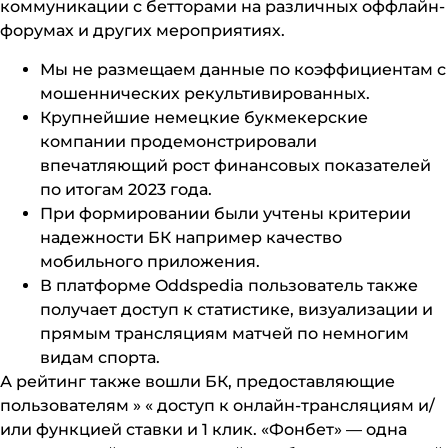
коммуникации с бетторами на различных оффлайн-
форумах и других мероприятиях.
Мы не размещаем данные по коэффициентам с
мошеннических рекультивированных.
Крупнейшие немецкие букмекерские
компании продемонстрировали
впечатляющий рост финансовых показателей
по итогам 2023 года.
При формировании были учтены критерии
надежности БК например качество
мобильного приложения.
В платформе Oddspedia пользователь также
получает доступ к статистике, визуализации и
прямым трансляциям матчей по немногим
видам спорта.
А рейтинг также вошли БК, предоставляющие
пользователям » « доступ к онлайн-трансляциям и/
или функцией ставки и 1 клик. «Фонбет» — одна