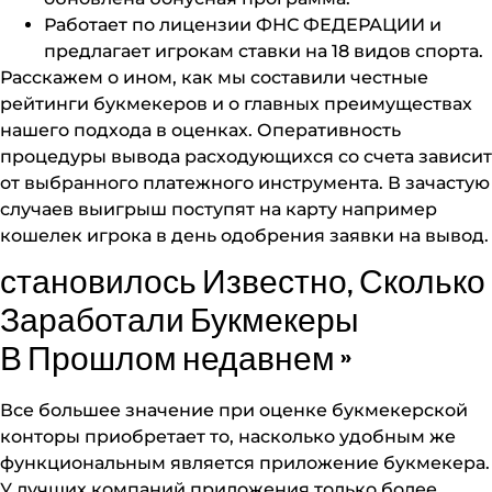
Работает по лицензии ФНС ФЕДЕРАЦИИ и
предлагает игрокам ставки на 18 видов спорта.
Расскажем о ином, как мы составили честные
рейтинги букмекеров и о главных преимуществах
нашего подхода в оценках. Оперативность
процедуры вывода расходующихся со счета зависит
от выбранного платежного инструмента. В зачастую
случаев выигрыш поступят на карту например
кошелек игрока в день одобрения заявки на вывод.
становилось Известно, Сколько
Заработали Букмекеры
В Прошлом недавнем »
Все большее значение при оценке букмекерской
конторы приобретает то, насколько удобным же
функциональным является приложение букмекера.
У лучших компаний приложения только более