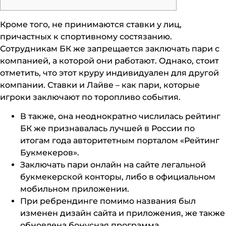
Кроме того, не принимаются ставки у лиц,
причастных к спортивному состязанию.
Сотрудникам БК же запрещается заключать пари с
компанией, а которой они работают. Однако, стоит
отметить, что этот круру индивидуален для другой
компании. Ставки и Лайве – как пари, которые
игроки заключают по торопливо события.
В также, она неоднократно числилась рейтинг
БК же признавалась лучшей в России по
итогам года авторитетным порталом «Рейтинг
Букмекеров».
Заключать пари онлайн на сайте легальной
букмекерской конторы, либо в официальном
мобильном приложении.
При ребрендинге помимо названия был
изменен дизайн сайта и приложения, же также
обновлена бонусная программа.