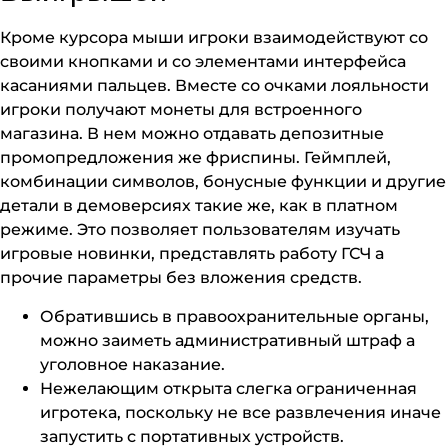
Кроме курсора мыши игроки взаимодействуют со
своими кнопками и со элементами интерфейса
касаниями пальцев. Вместе со очками лояльности
игроки получают монеты для встроенного
магазина. В нем можно отдавать депозитные
промопредложения же фриспины. Геймплей,
комбинации символов, бонусные функции и другие
детали в демоверсиях такие же, как в платном
режиме. Это позволяет пользователям изучать
игровые новинки, представлять работу ГСЧ а
прочие параметры без вложения средств.
Обратившись в правоохранительные органы,
можно заиметь административный штраф а
уголовное наказание.
Нежелающим открыта слегка ограниченная
игротека, поскольку не все развлечения иначе
запустить с портативных устройств.