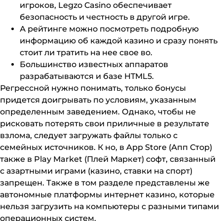
игроков, Legzo Casino обеспечивает
безопасность и честность в другой игре.
А рейтинге можно посмотреть подробную
информацию об каждой казино и сразу понять
стоит ли тратить на нее свое во.
Большинство известных аппаратов
разрабатываются и базе HTML5.
Регрессной нужно понимать, только бонусы
придется доигрывать по условиям, указанным
определенным заведением. Однако, чтобы не
рисковать потерять свои приличные в результате
взлома, следует загружать файлы только с
семейных источников. К но, в App Store (Апп Стор)
также в Play Market (Плей Маркет) софт, связанный
с азартными играми (казино, ставки на спорт)
запрещен. Также в том разделе представлены же
автономные платформы интернет казино, которые
нельзя загрузить на компьютеры с разными типами
операционных систем.