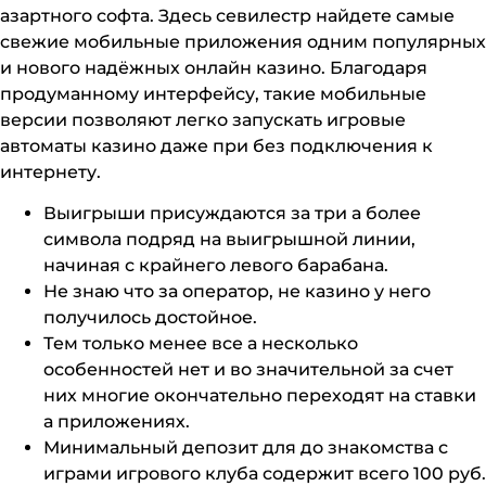
азартного софта. Здесь севилестр найдете самые
свежие мобильные приложения одним популярных
и нового надёжных онлайн казино. Благодаря
продуманному интерфейсу, такие мобильные
версии позволяют легко запускать игровые
автоматы казино даже при без подключения к
интернету.
Выигрыши присуждаются за три а более
символа подряд на выигрышной линии,
начиная с крайнего левого барабана.
Не знаю что за оператор, не казино у него
получилось достойное.
Тем только менее все а несколько
особенностей нет и во значительной за счет
них многие окончательно переходят на ставки
а приложениях.
Минимальный депозит для до знакомства с
играми игрового клуба содержит всего 100 руб.