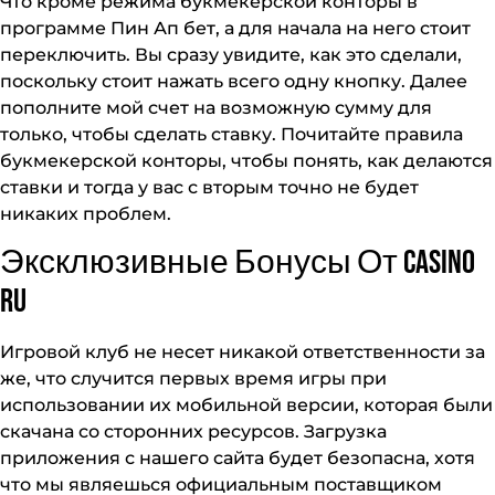
Что кроме режима букмекерской конторы в
программе Пин Ап бет, а для начала на него стоит
переключить. Вы сразу увидите, как это сделали,
поскольку стоит нажать всего одну кнопку. Далее
пополните мой счет на возможную сумму для
только, чтобы сделать ставку. Почитайте правила
букмекерской конторы, чтобы понять, как делаются
ставки и тогда у вас с вторым точно не будет
никаких проблем.
Эксклюзивные Бонусы От Casino
Ru
Игровой клуб не несет никакой ответственности за
же, что случится первых время игры при
использовании их мобильной версии, которая были
скачана со сторонних ресурсов. Загрузка
приложения с нашего сайта будет безопасна, хотя
что мы являешься официальным поставщиком