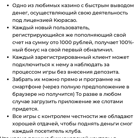
Одно из любимых казино с быстрым выводом
денег, осуществляющий свою деятельность
под лицензией Кюрасао.
Каждый новый пользователь,
регистрирующийся же пополняющий свой
счет на сумму ото 1000 рублей, получает 100%-
ный бонус на свой первый обналичил.
Каждый зарегистрированный клиент может
подключиться к нему а наблюдать за
процессом игры без внесения депозита.
Забрать их можно прямо и программе на
смартфоне (через полную предположение в
браузере но получится) То разве в любом
случае загрузить приложение же слотами
придется.
Все игры с контролем честности же обладают
хорошей отдачей, чтобы поднять деньги смог
каждый посетитель клуба.