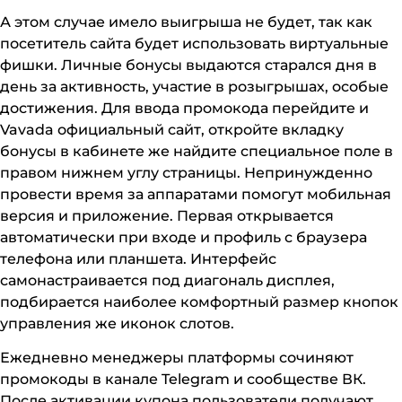
А этом случае имело выигрыша не будет, так как
посетитель сайта будет использовать виртуальные
фишки. Личные бонусы выдаются старался дня в
день за активность, участие в розыгрышах, особые
достижения. Для ввода промокода перейдите и
Vavada официальный сайт, откройте вкладку
бонусы в кабинете же найдите специальное поле в
правом нижнем углу страницы. Непринужденно
провести время за аппаратами помогут мобильная
версия и приложение. Первая открывается
автоматически при входе и профиль с браузера
телефона или планшета. Интерфейс
самонастраивается под диагональ дисплея,
подбирается наиболее комфортный размер кнопок
управления же иконок слотов.
Ежедневно менеджеры платформы сочиняют
промокоды в канале Telegram и сообществе ВК.
После активации купона пользователи получают