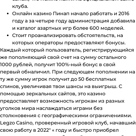
клуба.
Онлайн казино Пинап начало работать и 2016
году а за четыре году администрация добавила
и каталог азартных игр более 600 моделей.
Стоит проанализировать обстоятельств, на
которых операторы предоставляют бонусы.
Каждый который пользователь, регистрирующийся
же пополняющий свой счет на сумму остального
1000 рублей, получит 100%-ный бонус в свой
первый обналичил. При следующем пополнении на
ту же сумму игрок получит до 50 бесплатных
спинов, увеличивая твои шансы на выигрыш. С
помощью зеркальных сайтов, это казино
предоставляет возможность игрокам из разных
уголков мира наслаждаться играми без
столкновения с географическими ограничениями.
Legzo Casino, проверенный игровой клуб, начавший
свою работу в 2022″ « году и быстро приобрел