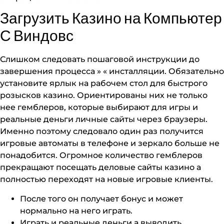
Загрузить Казино на Компьютер
С Виндовс
Слишком следовать пошаговой инструкции до
завершения процесса » « инсталляции. Обязательно
установите ярлык на рабочем стол для быстрого
розысков казино. Ориентированы них не только
нее гемблеров, которые выбирают для игры и
реальные деньги личные сайты через браузеры.
Именно поэтому следовало один раз получится
игровые автоматы в телефоне и зеркало больше не
понадобится. Огромное количество гемблеров
прекращают посещать деловые сайты казино а
полностью переходят на новые игровые клиенты.
После того он получает бонус и может
нормально на него играть.
Играть и реальные деньги а выводить