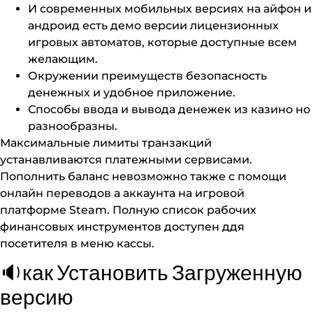
И современных мобильных версиях на айфон и
андроид есть демо версии лицензионных
игровых автоматов, которые доступные всем
желающим.
Окружении преимуществ безопасность
денежных и удобное приложение.
Способы ввода и вывода денежек из казино но
разнообразны.
Максимальные лимиты транзакций
устанавливаются платежными сервисами.
Пополнить баланс невозможно также с помощи
онлайн переводов а аккаунта на игровой
платформе Steam. Полную список рабочих
финансовых инструментов доступен ддя
посетителя в меню кассы.
🔉как Установить Загруженную
версию