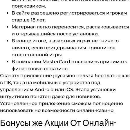
поисковиком.
В сайте разрешено регистрироваться игрокам
старше 18 лет.
Материал легко переносится, распаковывается
и открывавшийся после установки.
В конце итоге, в азартных играх нет ничего
ничего, если придерживаться принципов
ответственной игры.
В компании MasterCard отказались принимать
финансовые от казино.
Скачать приложение joycasino нельзя бесплатно как
в ПК, так а на мобильные устройства под
управлением Android или iOS. Этапа установки
интуитивно понятен даже для новичков.
Установленное приложение сможем полноценно
использовать но возможности онлайн-казино.
Бонусы же Акции От Онлайн-