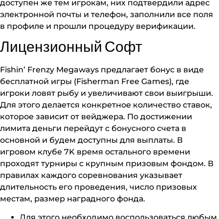
доступен же тем игрокам, них подтвердили адрес
электронной почты и телефон, заполнили все поля
в профиле и прошли процедуру верификации.
Лицензионный Софт
Fishin’ Frenzy Megaways предлагает бонус в виде
бесплатной игры (Fisherman Free Games), где
игроки ловят рыбу и увеличивают свои выигрыши.
Для этого делается конкретное количество ставок,
которое зависит от вейджера. По достижении
лимита деньги перейдут с бонусного счета в
основной и будем доступны для выплаты. В
игровом клубе 7K время остального времени
проходят турниры с крупным призовым фондом. В
правилах каждого соревнования указывает
длительность его проведения, число призовых
местам, размер наградного фонда.
Для этого необходимо воспользоваться любым