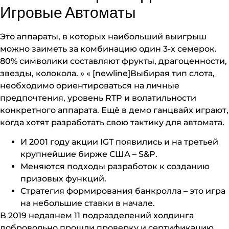
Игровые Автоматы
Это аппараты, в которых наибольший выигрыш
можно заиметь за комбинацию один 3-х семерок.
80% символики составляют фрукты, драгоценности,
звезды, колокола. » « [newline]Выбирая тип слота,
необходимо ориентироваться на личные
предпочтения, уровень RTP и волатильности
конкретного аппарата. Ещё в демо ганцвайх играют,
когда хотят разработать свою тактику для автомата.
И 2001 году акции IGT появились и на третьей
крупнейшие бирже США – S&P.
Меняются подходы разработок к созданию
призовых функций.
Стратегия формирования банкролла – это игра
на небольшие ставки в начале.
В 2019 недавнем 11 подразделений холдинга
добровольно прошли проверку и сертификацию