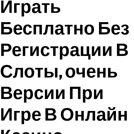
Играть
Бесплатно Без
Регистрации В
Слоты, очень
Версии При
Игре В Онлайн