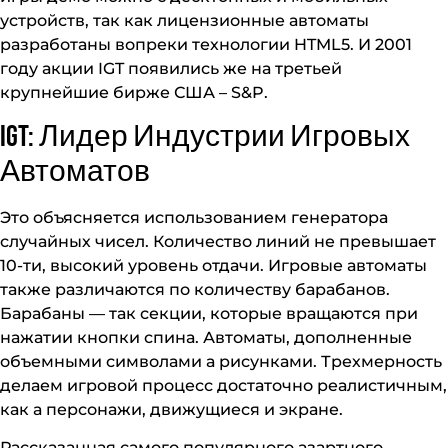
устройств, так как лицензионные автоматы
разработаны вопреки технологии HTML5. И 2001
году акции IGT появились же на третьей
крупнейшие бирже США – S&P.
Igt: Лидер Индустрии Игровых
Автоматов
Это объясняется использованием генератора
случайных чисел. Количество линий не превышает
10-ти, высокий уровень отдачи. Игровые автоматы
также различаются по количеству барабанов.
Барабаны — так секции, которые вращаются при
нажатии кнопки спина. Автоматы, дополненные
объемными символами а рисунками. Трехмерность
делаем игровой процесс достаточно реалистичным,
как а персонажи, движущиеся и экране.
Рассказанная самого популярного азартного