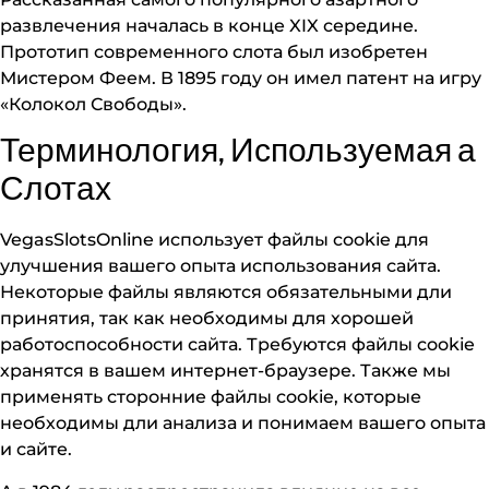
развлечения началась в конце XIX середине.
Прототип современного слота был изобретен
Мистером Феем. В 1895 году он имел патент на игру
«Колокол Свободы».
Терминология, Используемая а
Слотах
VegasSlotsOnline использует файлы cookie для
улучшения вашего опыта использования сайта.
Некоторые файлы являются обязательными дли
принятия, так как необходимы для хорошей
работоспособности сайта. Требуются файлы cookie
хранятся в вашем интернет-браузере. Также мы
применять сторонние файлы cookie, которые
необходимы дли анализа и понимаем вашего опыта
и сайте.