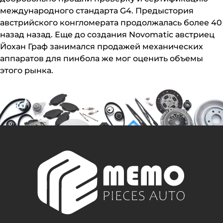
международного стандарта G4. Предыстория
австрийского конгломерата продолжалась более 40
назад назад. Еще до создания Novomatic австриец
Йохан Граф занимался продажей механических
аппаратов для пинбола же мог оценить объемы
этого рынка.