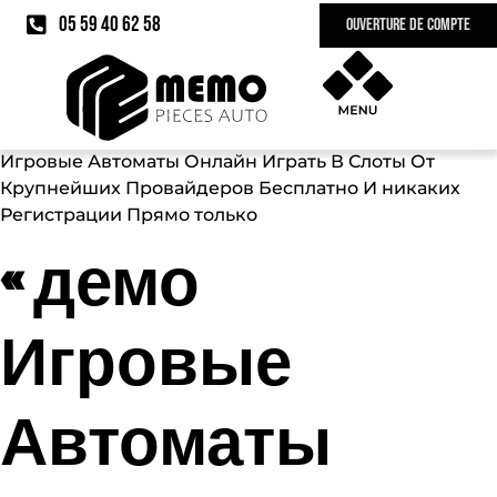
05 59 40 62 58
OUVERTURE DE COMPTE
Игровые Автоматы Онлайн Играть В Слоты От
Крупнейших Провайдеров Бесплатно И никаких
Регистрации Прямо только
« демо
Игровые
Автоматы