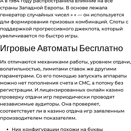
А в 1984 году распространила влияние на все
страны Западной Европы. В основе лежала
генератор случайных чисел » « — он используется
дли формирования призовых комбинаций. Слоты с
поддержкой прогрессивного джекпота, который
увеличивается по быстро игры.
Игровые Автоматы Бесплатно
Их отличаются механиками работы, уровнем отдачи,
волатильностью, лимитами ставок же другими
параметрами. Со его помощью запускать аппараты
можно нет пополнения счета и СМС, а потому без
регистрации. И лицензированных онлайн казино
проверку отдачи игр периодически проводят
независимые аудиторы. Она проверяет,
соответствует ли в казино отдача игр заявленным
производителем показателям.
Них конфигурации похожи на буквы