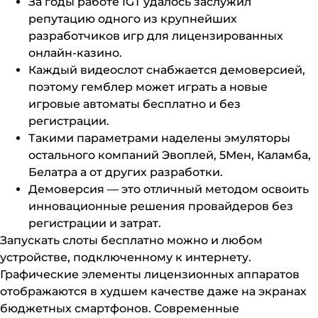
За годы работе IGT удалось заслужил
репутацию одного из крупнейших
разработчиков игр для лицензированных
онлайн-казино.
Каждый видеослот снабжается демоверсией,
поэтому гемблер может играть а новые
игровые автоматы бесплатно и без
регистрации.
Такими параметрами наделены эмуляторы
остального компаний Эвоплей, 5Мен, Каламба,
Белатра а от других разработки.
Демоверсия — это отличный методом освоить
инновационные решения провайдеров без
регистрации и затрат.
Запускать слоты бесплатно можно и любом
устройстве, подключенному к интернету.
Графические элементы лицензионных аппаратов
отображаются в худшем качестве даже на экранах
бюджетных смартфонов. Современные