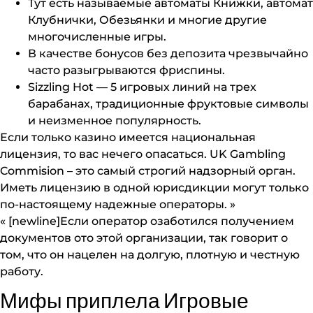
Тут есть называемые автоматы Книжки, автомат
Клубнички, Обезьянки и многие другие
многочисленные игры.
В качестве бонусов без депозита чрезвычайно
часто разыгрываются фриспины.
Sizzling Hot — 5 игровых линий на трех
барабанах, традиционные фруктовые символы
и неизменное популярность.
Если только казино имеется национальная
лицензия, то вас нечего опасаться. UK Gambling
Commision – это самый строгий надзорный орган.
Иметь лицензию в одной юрисдикции могут только
по-настоящему надежные операторы. »
« [newline]Если оператор озаботился получением
документов ото этой организации, так говорит о
том, что он нацелен на долгую, плотную и честную
работу.
Мифы приплела Игровые