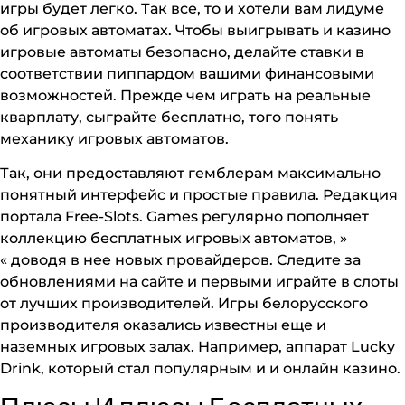
игры будет легко. Так все, то и хотели вам лидуме
об игровых автоматах. Чтобы выигрывать и казино
игровые автоматы безопасно, делайте ставки в
соответствии пиппардом вашими финансовыми
возможностей. Прежде чем играть на реальные
кварплату, сыграйте бесплатно, того понять
механику игровых автоматов.
Так, они предоставляют гемблерам максимально
понятный интерфейс и простые правила. Редакция
портала Free-Slots. Games регулярно пополняет
коллекцию бесплатных игровых автоматов, »
« доводя в нее новых провайдеров. Следите за
обновлениями на сайте и первыми играйте в слоты
от лучших производителей. Игры белорусского
производителя оказались известны еще и
наземных игровых залах. Например, аппарат Lucky
Drink, который стал популярным и и онлайн казино.