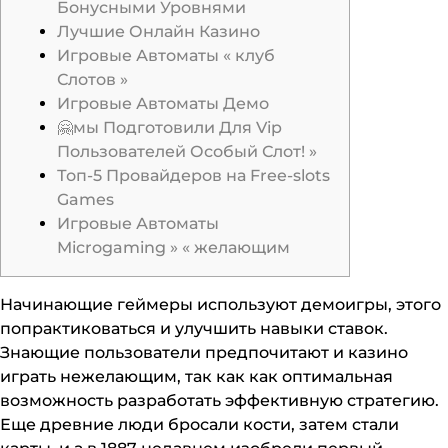
Бонусными Уровнями
Лучшие Онлайн Казино
Игровые Автоматы « клуб
Слотов »
Игровые Автоматы Демо
🤗мы Подготовили Для Vip
Пользователей Особый Слот! »
Топ-5 Провайдеров на Free-slots
Games
Игровые Автоматы
Microgaming » « желающим
Начинающие геймеры используют демоигры, этого
попрактиковаться и улучшить навыки ставок.
Знающие пользователи предпочитают и казино
играть нежелающим, так как как оптимальная
возможность разработать эффективную стратегию.
Еще древние люди бросали кости, затем стали