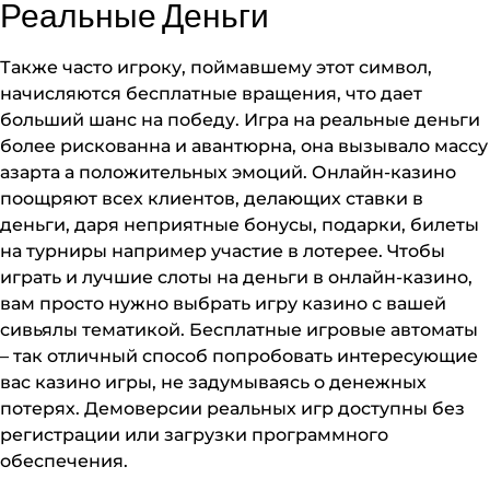
Реальные Деньги
Также часто игроку, поймавшему этот символ,
начисляются бесплатные вращения, что дает
больший шанс на победу. Игра на реальные деньги
более рискованна и авантюрна, она вызывало массу
азарта а положительных эмоций. Онлайн-казино
поощряют всех клиентов, делающих ставки в
деньги, даря неприятные бонусы, подарки, билеты
на турниры например участие в лотерее. Чтобы
играть и лучшие слоты на деньги в онлайн-казино,
вам просто нужно выбрать игру казино с вашей
сивьялы тематикой. Бесплатные игровые автоматы
– так отличный способ попробовать интересующие
вас казино игры, не задумываясь о денежных
потерях. Демоверсии реальных игр доступны без
регистрации или загрузки программного
обеспечения.