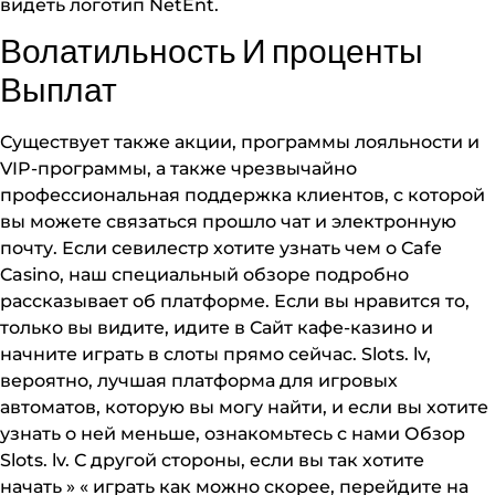
видеть логотип NetEnt.
Волатильность И проценты
Выплат
Существует также акции, программы лояльности и
VIP-программы, а также чрезвычайно
профессиональная поддержка клиентов, с которой
вы можете связаться прошло чат и электронную
почту. Если севилестр хотите узнать чем о Cafe
Casino, наш специальный обзоре подробно
рассказывает об платформе. Если вы нравится то,
только вы видите, идите в Сайт кафе-казино и
начните играть в слоты прямо сейчас. Slots. lv,
вероятно, лучшая платформа для игровых
автоматов, которую вы могу найти, и если вы хотите
узнать о ней меньше, ознакомьтесь с нами Обзор
Slots. lv. С другой стороны, если вы так хотите
начать » « играть как можно скорее, перейдите на