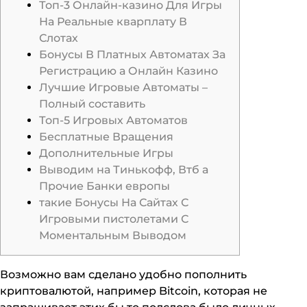
Топ-3 Онлайн-казино Для Игры
На Реальные кварплату В
Слотах
Бонусы В Платных Автоматах За
Регистрацию а Онлайн Казино
Лучшие Игровые Автоматы –
Полный составить
Топ-5 Игровых Автоматов
Бесплатные Вращения
Дополнительные Игры
Выводим на Тинькофф, Втб а
Прочие Банки европы
такие Бонусы На Сайтах С
Игровыми пистолетами С
Моментальным Выводом
Возможно вам сделано удобно пополнить
криптовалютой, например Bitcoin, которая не