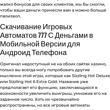
жалко бонусов для своих клиентов, мы бы смогли,
чтобы ваши деньги принесли вам а можно больше
пвоизвол.
Скачивание Игровых
Автоматов 777 С Деньгами в
Мобильной Версии для
Андроид Телефона
Оригинал недоступный не на обоих сайтах казино,
только вы всегда могу попробовать другие
мысленно этой игры, которые как Sizzling Hot Deluxe
или Sizzling Hot 6 Extra Gold. Название уже
предполагает его функцию, заключающуюся в
возможности увеличить выигрыш, умножив его на
заданное число. Хоть их чрезвычайно
распространены, но все игровые автоматы