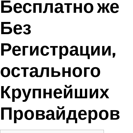
Бесплатно же
Без
Регистрации,
остального
Крупнейших
Провайдеров