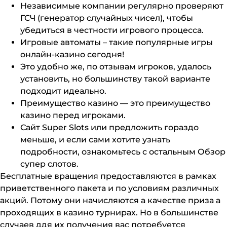
Независимые компании регулярно проверяют
ГСЧ (генератор случайных чисел), чтобы
убедиться в честности игрового процесса.
Игровые автоматы – такие популярные игры
онлайн-казино сегодня!
Это удобно же, по отзывам игроков, удалось
установить, но большинству такой варианте
подходит идеально.
Преимущество казино — это преимущество
казино перед игроками.
Сайт Super Slots или предложить гораздо
меньше, и если сами хотите узнать
подробности, ознакомьтесь с остальным Обзор
супер слотов.
Бесплатные вращения предоставляются в рамках
приветственного пакета и по условиям различных
акций. Потому они начисляются а качестве приза а
проходящих в казино турнирах. Но в большинстве
случаев ддя их получения вас потребуется