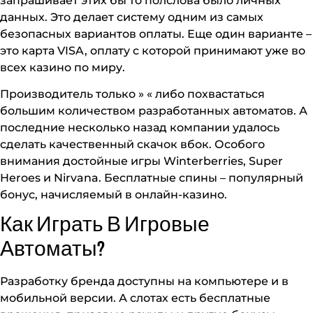
запрашивает этих бы то полслова было личных
данных. Это делает систему одним из самых
безопасных вариантов оплаты. Еще один варианте –
это карта VISA, оплату с которой принимают уже во
всех казино по миру.
Производитель только » « либо похвастаться
большим количеством разработанных автоматов. А
последние несколько назад компании удалось
сделать качественный скачок вбок. Особого
внимания достойные игры Winterberries, Super
Heroes и Nirvana. Бесплатные спины – популярный
бонус, начисляемый в онлайн-казино.
Как Играть В Игровые
Автоматы?
Разработку бренда доступны на компьютере и в
мобильной версии. А слотах есть бесплатные