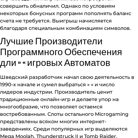
совершить обналичил. Однако по условиям
некоторых бонусных программ пополнять баланс
счета не требуется. Выигрыш начисляется
благодаря специальным комбинациям символов.
Лучшие Производители
Программного Обеспечения
дли » « игровых Автоматов
Шведский разработчик начал свою деятельность в
1990-х начале и сумел выбраться » « и число
лидеров индустрии. Производитель ценит
традиционные онлайн-игр и делаете упор на
многообразие, что позволяет остаемся
востребованным. Слоты остального Microgaming
представлены всяком многих интернет-
заведениях. Среди популярных игр выделяются
Mega Moolah, Thunderstruck II и Tomb Raider.