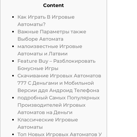
Content
Как Играть В Игровые
Автоматы?
Важные Параметры также
Выборе Автомата
малоизвестные Игровые
Автоматы и Латвии
Feature Buy – Разблокировать
Бонусные Игры
Скачивание Игровых Автоматов
777 С Деньгами и Мобильной
Версии ддя Андроид Телефона
подробный Самых Популярных
Производителей Игровых
Автоматов на Деньги
Классические Игровые
Автоматы
Топ Новых Игровых Автоматов У