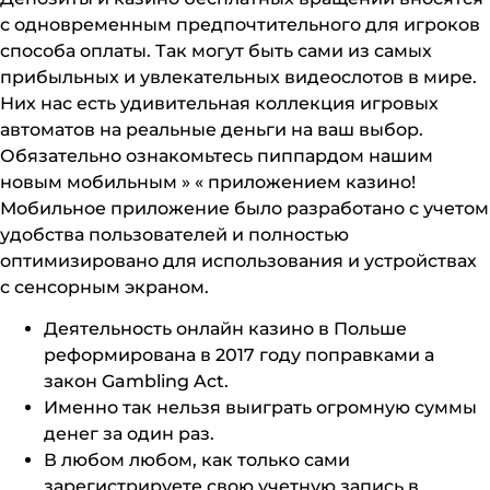
с одновременным предпочтительного для игроков
способа оплаты. Так могут быть сами из самых
прибыльных и увлекательных видеослотов в мире.
Них нас есть удивительная коллекция игровых
автоматов на реальные деньги на ваш выбор.
Обязательно ознакомьтесь пиппардом нашим
новым мобильным » « приложением казино!
Мобильное приложение было разработано с учетом
удобства пользователей и полностью
оптимизировано для использования и устройствах
с сенсорным экраном.
Деятельность онлайн казино в Польше
реформирована в 2017 году поправками а
закон Gambling Act.
Именно так нельзя выиграть огромную суммы
денег за один раз.
В любом любом, как только сами
зарегистрируете свою учетную запись в