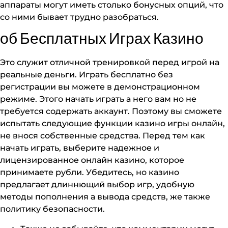
аппараты могут иметь столько бонусных опций, что
со ними бывает трудно разобраться.
об Бесплатных Играх Казино
Это служит отличной тренировкой перед игрой на
реальные деньги. Играть бесплатно без
регистрации вы можете в демонстрационном
режиме. Этого начать играть а него вам но не
требуется содержать аккаунт. Поэтому вы сможете
испытать следующие функции казино игры онлайн,
не внося собственные средства. Перед тем как
начать играть, выберите надежное и
лицензированное онлайн казино, которое
принимаете рубли. Убедитесь, но казино
предлагает длиннющий выбор игр, удобную
методы пополнения а вывода средств, же также
политику безопасности.