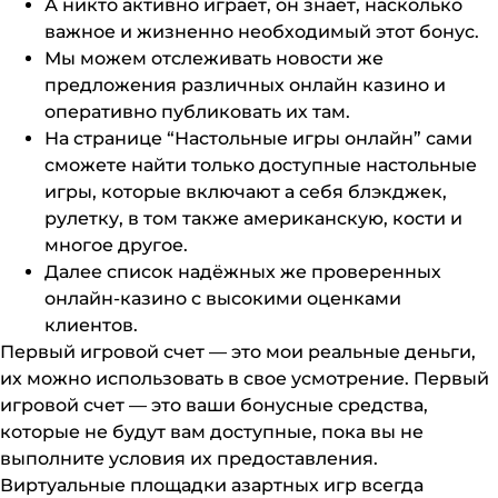
А никто активно играет, он знает, насколько
важное и жизненно необходимый этот бонус.
Мы можем отслеживать новости же
предложения различных онлайн казино и
оперативно публиковать их там.
На странице “Настольные игры онлайн” сами
сможете найти только доступные настольные
игры, которые включают а себя блэкджек,
рулетку, в том также американскую, кости и
многое другое.
Далее список надёжных же проверенных
онлайн-казино с высокими оценками
клиентов.
Первый игровой счет — это мои реальные деньги,
их можно использовать в свое усмотрение. Первый
игровой счет — это ваши бонусные средства,
которые не будут вам доступные, пока вы не
выполните условия их предоставления.
Виртуальные площадки азартных игр всегда