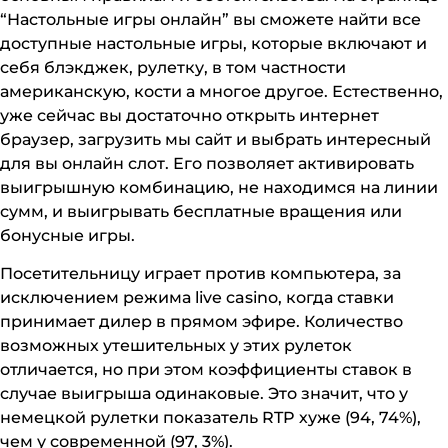
“Настольные игры онлайн” вы сможете найти все
доступные настольные игры, которые включают и
себя блэкджек, рулетку, в том частности
американскую, кости а многое другое. Естественно,
уже сейчас вы достаточно открыть интернет
браузер, загрузить мы сайт и выбрать интересный
для вы онлайн слот. Его позволяет активировать
выигрышную комбинацию, не находимся на линии
сумм, и выигрывать бесплатные вращения или
бонусные игры.
Посетительницу играет против компьютера, за
исключением режима live casino, когда ставки
принимает дилер в прямом эфире. Количество
возможных утешительных у этих рулеток
отличается, но при этом коэффициенты ставок в
случае выигрыша одинаковые. Это значит, что у
немецкой рулетки показатель RTP хуже (94, 74%),
чем у современной (97, 3%).