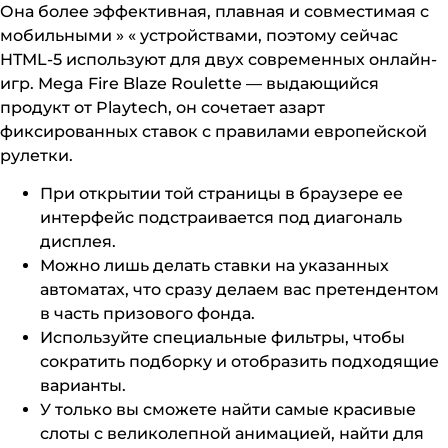
Она более эффективная, плавная и совместимая с
мобильными » « устройствами, поэтому сейчас
HTML-5 используют для двух современных онлайн-
игр. Mega Fire Blaze Roulette — выдающийся
продукт от Playtech, он сочетает азарт
фиксированных ставок с правилами европейской
рулетки.
При открытии той страницы в браузере ее
интерфейс подстраивается под диагональ
дисплея.
Можно лишь делать ставки на указанных
автоматах, что сразу делаем вас претендентом
в часть призового фонда.
Используйте специальные фильтры, чтобы
сократить подборку и отобразить подходящие
варианты.
У только вы сможете найти самые красивые
слоты с великолепной анимацией, найти для