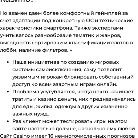
Но взамен даем более комфортный геймплей за
счет адаптации под конкретную ОС и технические
характеристики смартфона. Также экспертами
учитывалось разнообразие тематик и жанров,
выгодность сортировки и классификации слотов в
лобби, наличие фильтров. »
Наша инициатива по созданию мировых
системы самоисключения, саму позволит
уязвимым игрокам блокировать собственный
доступ ко всем азартным играм онлайн.
Проблема усугубляется, когда некто начинает
тратить и казино деньги, них предназначались
для еды, жилья, одежды а других жизненно
важных нужд.
Раз клиент может тестировать игры на этом
сайте настолько дольше, насколько ему любой.
Сайт Casino имеет 16 немногочисленных прогнозов