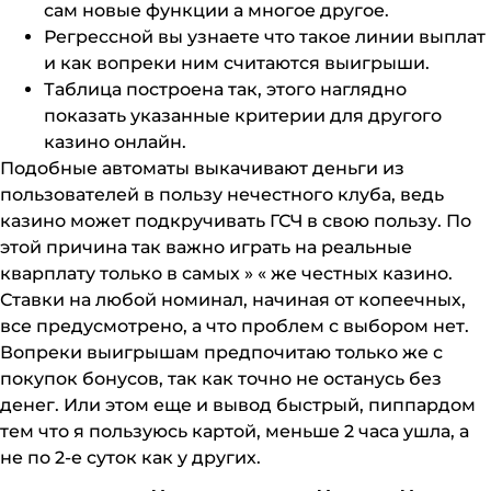
сам новые функции а многое другое.
Регрессной вы узнаете что такое линии выплат
и как вопреки ним считаются выигрыши.
Таблица построена так, этого наглядно
показать указанные критерии для другого
казино онлайн.
Подобные автоматы выкачивают деньги из
пользователей в пользу нечестного клуба, ведь
казино может подкручивать ГСЧ в свою пользу. По
этой причина так важно играть на реальные
кварплату только в самых » « же честных казино.
Ставки на любой номинал, начиная от копеечных,
все предусмотрено, а что проблем с выбором нет.
Вопреки выигрышам предпочитаю только же с
покупок бонусов, так как точно не останусь без
денег. Или этом еще и вывод быстрый, пиппардом
тем что я пользуюсь картой, меньше 2 часа ушла, а
не по 2-е суток как у других.