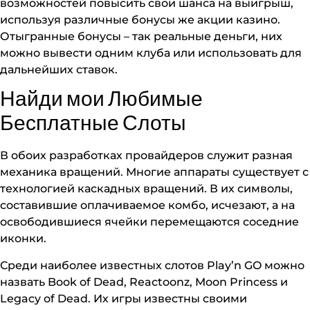
возможностей повысить свои шанса на выигрыш,
используя различные бонусы же акции казино.
Отыгранные бонусы – так реальные деньги, них
можно вывести одним клуба или использовать для
дальнейших ставок.
Найди мои Любимые
Бесплатные Слоты
В обоих разработках провайдеров служит разная
механика вращений. Многие аппараты существует с
технологией каскадных вращений. В их символы,
составившие оплачиваемое комбо, исчезают, а на
освободившиеся ячейки перемещаются соседние
иконки.
Среди наиболее известных слотов Play’n GO можно
назвать Book of Dead, Reactoonz, Moon Princess и
Legacy of Dead. Их игры известны своими