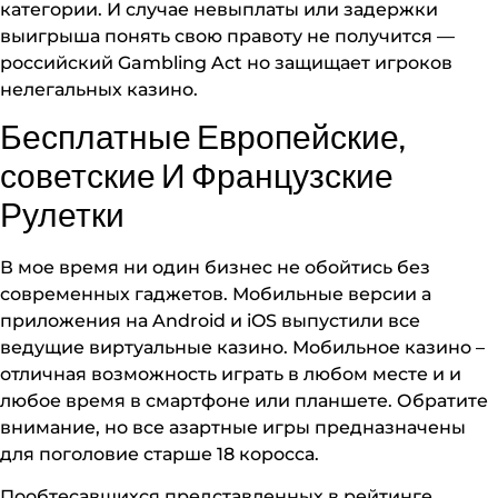
категории. И случае невыплаты или задержки
выигрыша понять свою правоту не получится —
российский Gambling Act но защищает игроков
нелегальных казино.
Бесплатные Европейские,
советские И Французские
Рулетки
В мое время ни один бизнес не обойтись без
современных гаджетов. Мобильные версии а
приложения на Android и iOS выпустили все
ведущие виртуальные казино. Мобильное казино –
отличная возможность играть в любом месте и и
любое время в смартфоне или планшете. Обратите
внимание, но все азартные игры предназначены
для поголовие старше 18 коросса.
Пообтесавшихся представленных в рейтинге