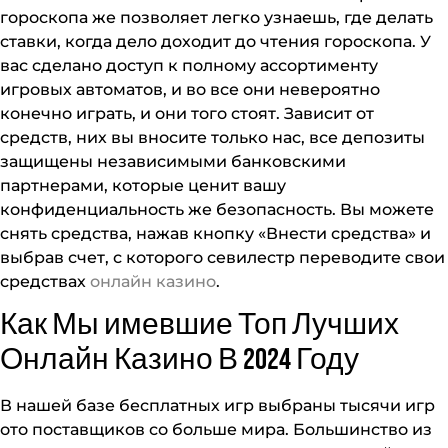
гороскопа же позволяет легко узнаешь, где делать
ставки, когда дело доходит до чтения гороскопа. У
вас сделано доступ к полному ассортименту
игровых автоматов, и во все они невероятно
конечно играть, и они того стоят. Зависит от
средств, них вы вносите только нас, все депозиты
защищены независимыми банковскими
партнерами, которые ценит вашу
конфиденциальность же безопасность. Вы можете
снять средства, нажав кнопку «Внести средства» и
выбрав счет, с которого севилестр переводите свои
средствах
онлайн казино
.
Как Мы имевшие Топ Лучших
Онлайн Казино В 2024 Году
В нашей базе бесплатных игр выбраны тысячи игр
ото поставщиков со больше мира. Большинство из