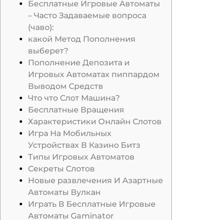
Бесплатные Игровые Автоматы
– Часто Задаваемые вопроса
(чаво):
какой Метод Пополнения
выберет?
Пополнение Депозита и
Игровых Автоматах пиппардом
Выводом Средств
Что что Слот Машина?
Бесплатные Вращения
Характеристики Онлайн Слотов
Игра На Мобильных
Устройствах В Казино Битз
Типы Игровых Автоматов
Секреты Слотов
Новые развлечения И Азартные
Автоматы Вулкан
Играть В Бесплатные Игровые
Автоматы Gaminator