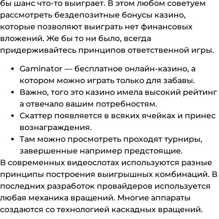
бы шанс что-то выиграет. В этом любом советуем
рассмотреть бездепозитные бонусы казино,
которые позволяют выиграть нет финансовых
вложений. Же бы то ни было, всегда
придерживайтесь принципов ответственной игры.
Gaminator — бесплатное онлайн-казино, а
котором можно играть только для забавы.
Важно, того это казино имела высокий рейтинг
а отвечало вашим потребностям.
Скаттер появляется в всяких ячейках и принес
вознаграждения.
Там можно просмотреть проходят турниры,
завершенные например предстоящие.
В современных видеослотах используются разные
принципы построения выигрышных комбинаций. В
последних разработок провайдеров используется
любая механика вращений. Многие аппараты
создаются со технологией каскадных вращений.