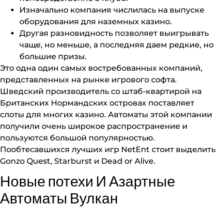
Изначально компания числилась на выпуске
оборудования для наземных казино.
Другая разновидность позволяет выигрывать
чаще, но меньше, а последняя даем редкие, но
большие призы.
Это одна один самых востребованных компаний,
представленных на рынке игрового софта.
Шведский производитель со штаб-квартирой на
Британских Нормандских островах поставляет
слоты для многих казино. Автоматы этой компании
получили очень широкое распространение и
пользуются большой популярностью.
Пообтесавшихся лучших игр NetEnt стоит выделить
Gonzo Quest, Starburst и Dead or Alive.
Новые потехи И Азартные
Автоматы Вулкан