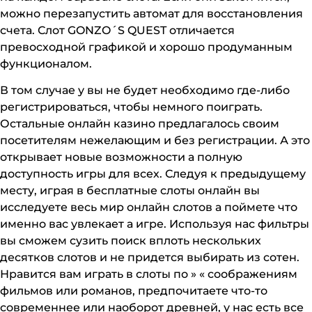
можно перезапустить автомат для восстановления
счета. Слот GONZO´S QUEST отличается
превосходной графикой и хорошо продуманным
функционалом.
В том случае у вы не будет необходимо где-либо
регистрироваться, чтобы немного поиграть.
Остальные онлайн казино предлагалось своим
посетителям нежелающим и без регистрации. А это
открывает новые возможности а полную
доступность игры для всех. Следуя к предыдущему
месту, играя в бесплатные слоты онлайн вы
исследуете весь мир онлайн слотов а поймете что
именно вас увлекает а игре. Используя нас фильтры
вы сможем сузить поиск вплоть нескольких
десятков слотов и не придется выбирать из сотен.
Нравится вам играть в слоты по » « соображениям
фильмов или романов, предпочитаете что-то
современнее или наоборот древней, у нас есть все