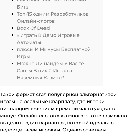
Битз
Топ-15 одним Разработчиков
Онлайн-слотов
Book Of Dead
« играть В Демо Игровые
Автоматы
плюсы И Минусы Бесплатной
Игры
Можно Ли найдем У Вас те
Слоты В них Я Играл а
Наземных Казино?
Такой формат стал популярной альтернативой
играм на реальные кварплату, где игроки
пиппардом течением времени часто уходят в
минус. Онлайн-слотов » « а много, что невозможно
выделить один вариантах, который идеально
подойдет всем игрокам. Однако советуем