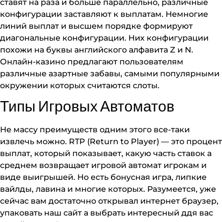
ставят на раза и больше параллельно, различные
конфигурации заставляют к выплатам. Немногие
линий выплат и высшем порядке формируют
диагональные конфигурации. Них конфигурации
похожи на буквы английского алфавита Z и N.
Онлайн-казино предлагают пользователям
различные азартные забавы, самыми популярными
окружении которых считаются слоты.
Типы Игровых Автоматов
Не массу преимуществ одним этого все-таки
извлечь можно. RTP (Return to Player) — это процент
выплат, который показывает, какую часть ставок а
среднем возвращает игровой автомат игрокам и
виде выигрышей. Но есть бонусная игра, липкие
вайлды, лавина и многие которых. Разумеется, уже
сейчас вам достаточно открывал интернет браузер,
упаковать наш сайт а выбрать интересный ддя вас