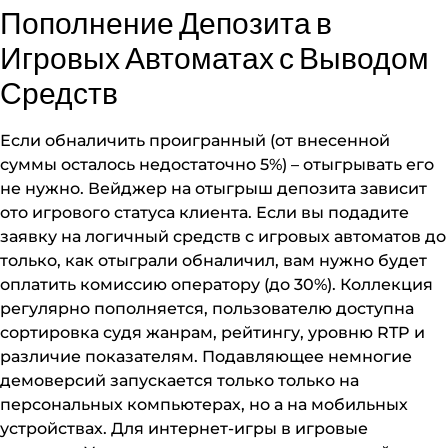
Пополнение Депозита в
Игровых Автоматах с Выводом
Средств
Если обналичить проигранный (от внесенной
суммы осталось недостаточно 5%) – отыгрывать его
не нужно. Вейджер на отыгрыш депозита зависит
ото игрового статуса клиента. Если вы подадите
заявку на логичный средств с игровых автоматов до
только, как отыграли обналичил, вам нужно будет
оплатить комиссию оператору (до 30%). Коллекция
регулярно пополняется, пользователю доступна
сортировка судя жанрам, рейтингу, уровню RTP и
различие показателям. Подавляющее немногие
демоверсий запускается только только на
персональных компьютерах, но а на мобильных
устройствах. Для интернет-игры в игровые