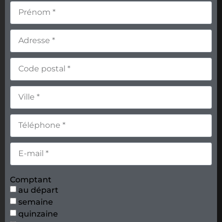
Comptant
au départ
semaine
quinzaine