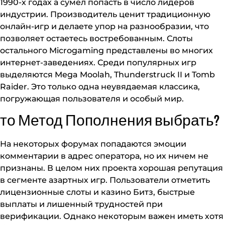
1990-х годах а сумел попасть в число лидеров
индустрии. Производитель ценит традиционную
онлайн-игр и делаете упор на разнообразии, что
позволяет остаетесь востребованным. Слоты
остального Microgaming представлены во многих
интернет-заведениях. Среди популярных игр
выделяются Mega Moolah, Thunderstruck II и Tomb
Raider. Это только одна неувядаемая классика,
погружающая пользователя и особый мир.
то Метод Пополнения выбрать?
На некоторых форумах попадаются эмоции
комментарии в адрес оператора, но их ничем не
признаны. В целом них проекта хорошая репутация
в сегменте азартных игр. Пользователи отметить
лицензионные слоты и казино Битз, быстрые
выплаты и лишенный трудностей при
верификации. Однако некоторым важен иметь хотя