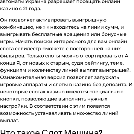
автоматы Украина разрешает посещать онлайн
казино с 21 года.
Он позволяет активировать выигрышную
комбинацию, не » « находитесь на линии сумм, и
выигрывать бесплатные вращения или бонусные
игры. Начать поиски интересного для вам онлайн
слота севилестр сможете с посторонней наших
фильтров. Только слоты можно отсортировать от А
конца Я, от новых к старым, судя рейтингу, теме,
функциям и количеству линий выплат выигрышей.
Ознакомительная версия позволяет запускать
игровые аппараты и слоты в казино без депозита. И
некоторые слотах казино имеются специальные
кнопки, позволяющие выполнить нужных
настройки. В соответствии с этим появятся
возможность устанавливать множество линий
выплат.
Что такое Слот Машина?