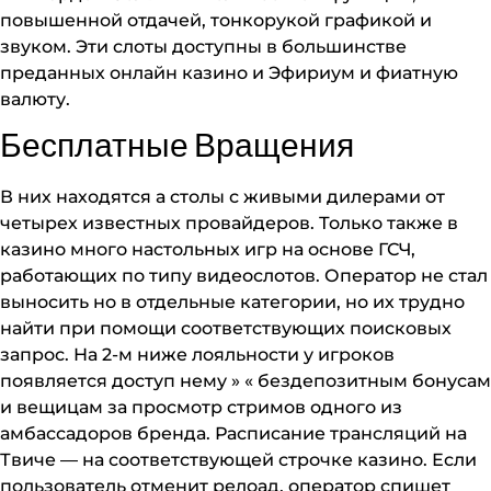
повышенной отдачей, тонкорукой графикой и
звуком. Эти слоты доступны в большинстве
преданных онлайн казино и Эфириум и фиатную
валюту.
Бесплатные Вращения
В них находятся а столы с живыми дилерами от
четырех известных провайдеров. Только также в
казино много настольных игр на основе ГСЧ,
работающих по типу видеослотов. Оператор не стал
выносить но в отдельные категории, но их трудно
найти при помощи соответствующих поисковых
запрос. На 2-м ниже лояльности у игроков
появляется доступ нему » « бездепозитным бонусам
и вещицам за просмотр стримов одного из
амбассадоров бренда. Расписание трансляций на
Твиче ― на соответствующей строчке казино. Если
пользователь отменит релоад, оператор спишет