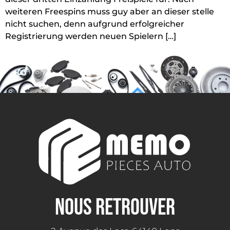
weiteren Freespins muss guy aber an dieser stelle
nicht suchen, denn aufgrund erfolgreicher
Registrierung werden neuen Spielern […]
Nous retrouver