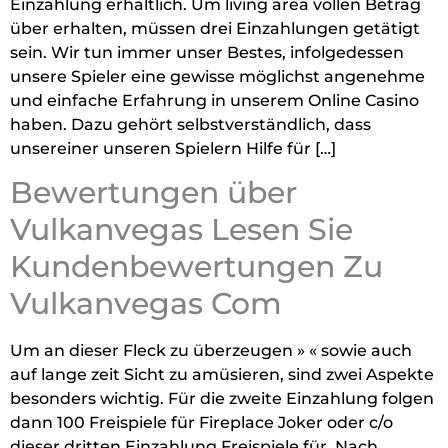
Einzahlung erhältlich. Um living area vollen Betrag
über erhalten, müssen drei Einzahlungen getätigt
sein. Wir tun immer unser Bestes, infolgedessen
unsere Spieler eine gewisse möglichst angenehme
und einfache Erfahrung in unserem Online Casino
haben. Dazu gehört selbstverständlich, dass
unsereiner unseren Spielern Hilfe für […]
Bewertungen über
Vulkanvegas Lesen Sie
Kundenbewertungen Zu
Vulkanvegas Com
Um an dieser Fleck zu überzeugen » « sowie auch
auf lange zeit Sicht zu amüsieren, sind zwei Aspekte
besonders wichtig. Für die zweite Einzahlung folgen
dann 100 Freispiele für Fireplace Joker oder c/o
dieser dritten Einzahlung Freispiele für. Nach