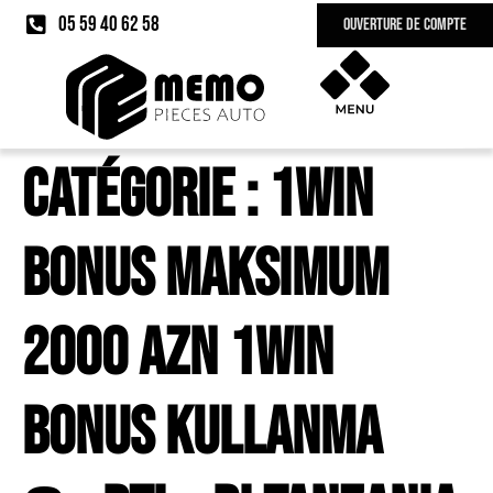
05 59 40 62 58
OUVERTURE DE COMPTE
Catégorie :
1win
Bonus Maksimum
2000 Azn 1win
Bonus Kullanma