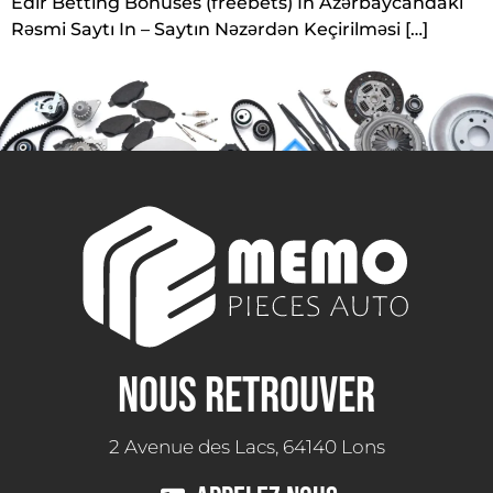
Edir Betting Bonuses (freebets) In Azərbaycandakı
Rəsmi Saytı In – Saytın Nəzərdən Keçirilməsi […]
Nous retrouver
2 Avenue des Lacs, 64140 Lons