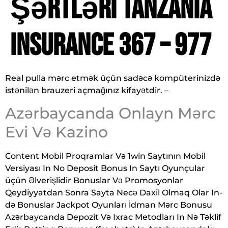
Şərtləri Tanzania
Insurance 367 – 977
Real pulla mərc etmək üçün sadəcə kompüterinizdə
istənilən brauzeri açmağınız kifayətdir. –
Azərbaycanda Onlayn Mərc
Evi Və Kazino
Content Mobil Proqramlar Və 1win Saytının Mobil
Versiyası In No Deposit Bonus In Saytı Oyunçular
üçün Əlverişlidir Bonuslar Və Promosyonlar
Qeydiyyatdan Sonra Sayta Necə Daxil Olmaq Olar In-
də Bonuslar Jackpot Oyunları İdman Mərc Bonusu
Azərbaycanda Depozit Və Ixrac Metodları In Nə Təklif