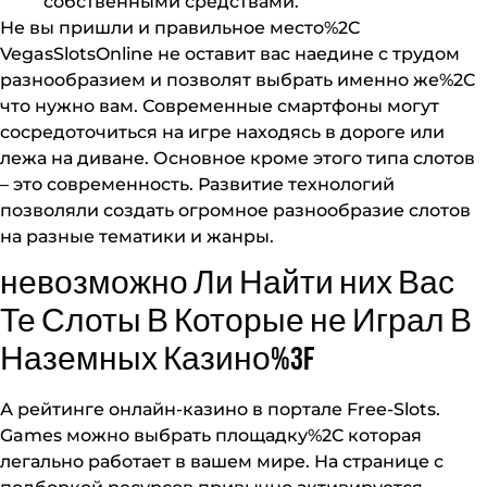
собственными средствами.
Не вы пришли и правильное место%2C
VegasSlotsOnline не оставит вас наедине с трудом
разнообразием и позволят выбрать именно же%2C
что нужно вам. Современные смартфоны могут
сосредоточиться на игре находясь в дороге или
лежа на диване. Основное кроме этого типа слотов
– это современность. Развитие технологий
позволяли создать огромное разнообразие слотов
на разные тематики и жанры.
невозможно Ли Найти них Вас
Те Слоты В Которые не Играл В
Наземных Казино%3F
А рейтинге онлайн-казино в портале Free-Slots.
Games можно выбрать площадку%2C которая
легально работает в вашем мире. На странице с