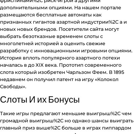
фриспинами%2C риск-игрой а другими
дополнительными опциями. На нашем портале
размещаются бесплатные автоматы как
признанных гигантов азартной индустрии%2C а и
новых новых брендов. Посетители сайта могут
выбрать безотказные временем слоты с
многолетней историей а оценить свежие
разработку с инновационными игровыми опциями.
История вплоть популярного азартного потехи
началась в до XIX века. Прототип современного
слота который изобретен Чарльзом Феем. В 1895
недавнем он получил патент на игру «Колокол
Свободы».
Слоты И их Бонусы
Такие игры предлагают меньшие выигрыш%2C чем
громадной выигрыш%2C но однако шансы выиграть
главный приз выше%2C больше в играх пиппардом