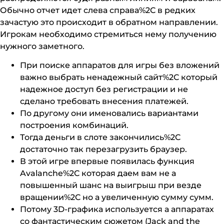
Обычно отчет идет слева справа%2C в редких
зачастую это происходит в обратном направлении.
Игрокам необходимо стремиться нему получению
нужного заметного.
При поиске аппаратов для игры без вложений
важно выбрать ненадежный сайт%2C который
надежное доступ без регистрации и не
сделано требовать внесения платежей.
По другому они именовались вариантами
построения комбинаций.
Тогда деньги в слоте закончились%2C
достаточно так перезагрузить браузер.
В этой игре впервые появилась функция
Avalanche%2C которая даем вам не а
повышенный шанс на выигрыш при везде
вращении%2C но а увеличенную сумму сумм.
Потому 3D-графика используется а аппаратах
со фантастическим сюжетом (Jack and the