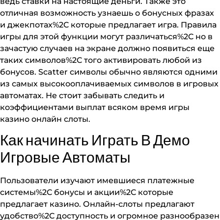
ведь ставки на настоящие деньги. Также это
отличная возможность узнаешь о бонусных фразах
и джекпотах%2C которые предлагает игра. Правила
игры для этой функции могут различаться%2C но в
зачастую случаев на экране должно появиться еще
таких символов%2C того активировать любой из
бонусов. Scatter символы обычно являются одними
из самых высокооплачиваемых символов в игровых
автоматах. Не стоит забывать следить и
коэффициентами выплат всяком время игры
казино онлайн слоты.
Как начинать Играть В Демо
Игровые Автоматы
Пользователи изучают имевшиеся платежные
системы%2C бонусы и акции%2C которые
предлагает казино. Онлайн-слоты предлагают
удобство%2C доступность и огромное разнообразен