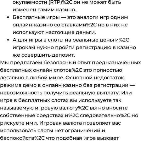
окупаемости (RTP)%2C он не может быть
изменен самим казино.
Бесплатные игры — это аналоги игр одним
онлайн-казино со ставками%2C но в них не
используют настоящие деньги.
А для игры в слоты на реальные деньги%2C
игрокам нужно пройти регистрацию в казино
же совершить депозит.
Мы предлагаем безопасный опыт предназначенных
бесплатных онлайн слотов%2C это полностью
легально в любой мире. Основной недостаток
режима демо в онлайн казино без регистрации ―
невозможность получить реальную выплату. Или
игре в бесплатных слотах вы используете так
называемую игровую валюту%2C вы но вносите
собственные средствах и%2C следовательно%2C но
рискуете ими. Игровая валюта позволяет вас
использовать слоты нет ограничений и
беспокойств%2C что подобная игра вызовет