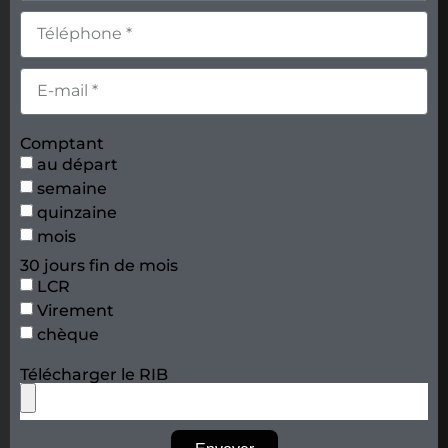
Comptant
au départ
semaine
quinzaine
mois
30 jours fin de mois
LCR
Virement
chèque
Télécharger le RIB