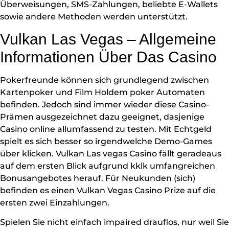
Überweisungen, SMS-Zahlungen, beliebte E-Wallets
sowie andere Methoden werden unterstützt.
Vulkan Las Vegas – Allgemeine
Informationen Über Das Casino
Pokerfreunde können sich grundlegend zwischen
Kartenpoker und Film Holdem poker Automaten
befinden. Jedoch sind immer wieder diese Casino-
Prämen ausgezeichnet dazu geeignet, dasjenige
Casino online allumfassend zu testen. Mit Echtgeld
spielt es sich besser so irgendwelche Demo-Games
über klicken. Vulkan Las vegas Casino fällt geradeaus
auf dem ersten Blick aufgrund kklk umfangreichen
Bonusangebotes herauf. Für Neukunden (sich)
befinden es einen Vulkan Vegas Casino Prize auf die
ersten zwei Einzahlungen.
Spielen Sie nicht einfach impaired drauflos, nur weil Sie