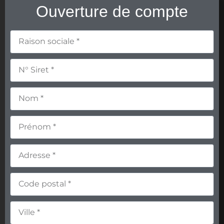
Ouverture de compte