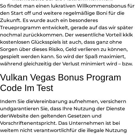
So findet man einen lukrativen Willkommensbonus für
den Start off und weitere regelmäßige Boni für die
Zukunft. Es wurde auch ein besonderes
Treueprogramm entwickelt, gerade auf das wir später
nochmal zurückkommen. Der wesentliche Vorteil kklk
kostenlosen Glücksspiels ist auch, dass ganz ohne
Sorgen über dieses Risiko, Geld verlieren zu können,
gespielt werden kann. So wird der Spaß maximiert,
während gleichzeitig der Verlust minimiert wird – bzw.
Vulkan Vegas Bonus Program
Code Im Test
Indem Sie dieVereinbarung aufnehmen, versichern
undgarantieren Sie, dass Ihre Nutzung der Dienste
derWebsite den geltenden Gesetzen und
Vorschriftenentspricht. Das Unternehmen ist bei
weitem nicht verantwortlichfür die illegale Nutzung