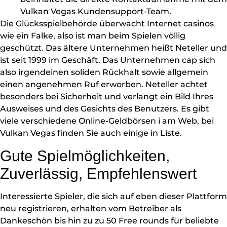
Vulkan Vegas Kundensupport-Team.
Die Glücksspielbehörde überwacht Internet casinos
wie ein Falke, also ist man beim Spielen völlig
geschützt. Das ältere Unternehmen heißt Neteller und
ist seit 1999 im Geschäft. Das Unternehmen cap sich
also irgendeinen soliden Rückhalt sowie allgemein
einen angenehmen Ruf erworben. Neteller achtet
besonders bei Sicherheit und verlangt ein Bild Ihres
Ausweises und des Gesichts des Benutzers. Es gibt
viele verschiedene Online-Geldbörsen i am Web, bei
Vulkan Vegas finden Sie auch einige in Liste.
Gute Spielmöglichkeiten,
Zuverlässig, Empfehlenswert
Interessierte Spieler, die sich auf eben dieser Plattform
neu registrieren, erhalten vom Betreiber als
Dankeschön bis hin zu zu 50 Free rounds für beliebte