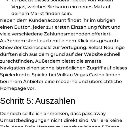
Vegas, welches Sie kaum ein neues Mal auf
deinem Markt finden sein.
Neben dem Kundenaccount findet ihr im übrigen
einen Button, jeder zur ersten Einzahlung führt und
viele verschiedene Zahlungsmethoden offeriert.
Außerdem steht euch mit einem Klick das gesamte
Show der Casinospiele zur Verfügung. Selbst Neulinge
dürften sich aus dem grund auf der Website schnell
zurechtfinden. Außerdem bietet die smarte
Navigation einen schnellstmöglichen Zugriff auf dieses
Spielerkonto. Spieler bei Vulkan Vegas Casino finden
bei ihrem Anbieter eine moderne und übersichtliche
Homepage vor.
Schritt 5: Auszahlen
Dennoch sollte ich anmerken, dass pass away
Umsatzbedingungen nicht direkt sind. Verliere keine