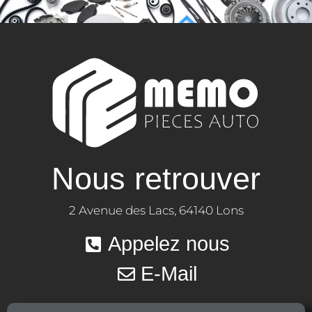
Nous retrouver
2 Avenue des Lacs, 64140 Lons
Appelez nous
E-Mail