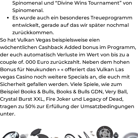
Spinomenal und “Divine Wins Tournament” von
Spinomenal.
Es wurde auch ein besonderes Treueprogramm
entwickelt, gerade auf das wir später nochmal
zurückkommen.
So hat Vulkan Vegas beispielsweise eien
wöchentlichen Cashback Added bonus im Programm,
der euch automatisch Verluste im Wert von bis zu a
couple of. 000 Euro zurückzahlt. Neben dem hohen
Bonus für Neukunden » « offeriert das Vulkan Las
vegas Casino noch weitere Specials an, die euch mit
Sicherheit gefallen werden. Viele Spiele, wie zum
Beispiel Books & Bulls, Books & Bulls GDN, Very Ball,
Crystal Burst XXL, Fire Joker und Legacy of Dead,
tragen zu 50% zur Erfüllung der Umsatzbedingungen
unter.