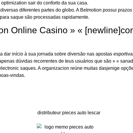
optimization sair do conforto da sua casa.
m diversas diferentes partes do globo. A Betmotion possui pra
 para saque são processadas rapidamente.
on Online Casino » « [newline]c
ra dar início à sua jornada sobre diversão nas apostas esport
, apenas dúvidas recorrentes de teus usuários que são » « san
lectronic saques. A organizacion reúne muitas dasjenige opçõe
boas-vindas.