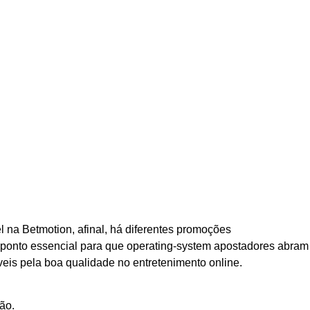
 na Betmotion, afinal, há diferentes promoções
o ponto essencial para que operating-system apostadores abram
eis pela boa qualidade no entretenimento online.
ão.