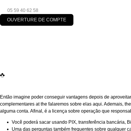
05 59 40 62 58
OUVERTURE DE COMPTE
Então imagine poder conseguir vantagens depois de aproveitar 
complementares at the falaremos sobre elas aqui. Ademais, th
alguma conta. Afinal, é a licença sobre operação que respons
Você poderá sacar usando PIX, transferência bancária, Bit
Uma das perguntas também frequentes sobre qualquer casa