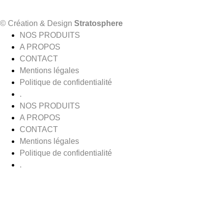
© Création & Design
Stratosphere
NOS PRODUITS
A PROPOS
CONTACT
Mentions légales
Politique de confidentialité
.
NOS PRODUITS
A PROPOS
CONTACT
Mentions légales
Politique de confidentialité
.