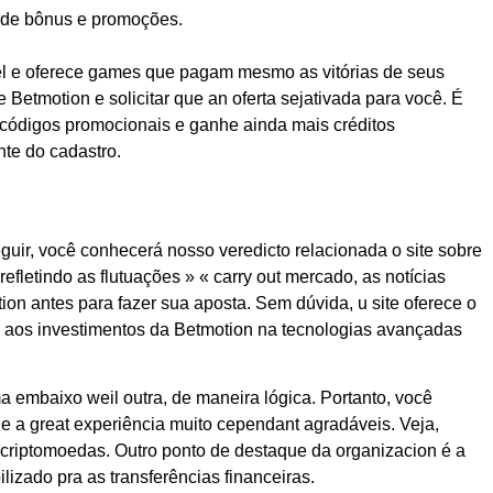
ta de bônus e promoções.
ável e oferece games que pagam mesmo as vitórias de seus
Betmotion e solicitar que an oferta sejativada para você. É
 códigos promocionais e ganhe ainda mais créditos
te do cadastro.
uir, você conhecerá nosso veredicto relacionada o site sobre
fletindo as flutuações » « carry out mercado, as notícias
ion antes para fazer sua aposta. Sem dúvida, u site oferece o
as aos investimentos da Betmotion na tecnologias avançadas
 embaixo weil outra, de maneira lógica. Portanto, você
e a great experiência muito cependant agradáveis. Veja,
 criptomoedas. Outro ponto de destaque da organizacion é a
lizado pra as transferências financeiras.