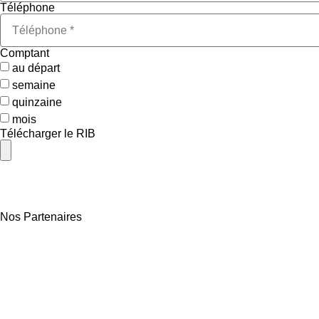
Téléphone
Comptant
au départ
semaine
quinzaine
mois
Télécharger le RIB
Nos Partenaires