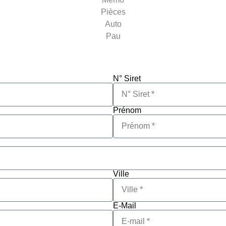
N° Siret
Prénom
Ville
E-Mail