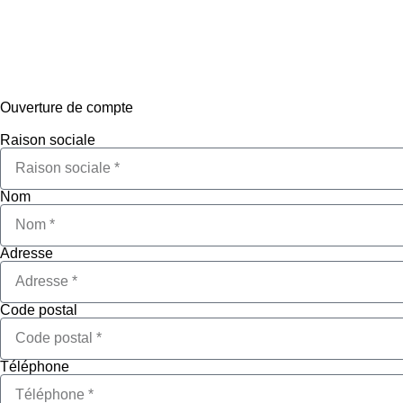
Ouverture de compte
Raison sociale
Nom
Adresse
Code postal
Téléphone