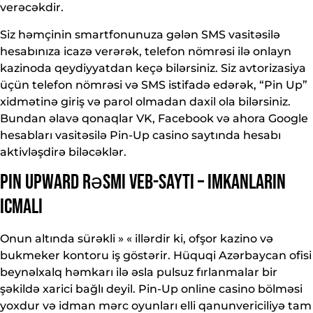
verəcəkdir.
Siz həmçinin smartfonunuza gələn SMS vasitəsilə
hesabınıza icazə verərək, telefon nömrəsi ilə onlayn
kazinoda qeydiyyatdan keçə bilərsiniz. Siz avtorizasiya
üçün telefon nömrəsi və SMS istifadə edərək, “Pin Up”
xidmətinə giriş və parol olmadan daxil ola bilərsiniz.
Bundan əlavə qonaqlar VK, Facebook və ahora Google
hesabları vasitəsilə Pin-Up casino saytında hesabı
aktivləşdirə biləcəklər.
Pin Upward Rəsmi Veb-saytı – Imkanların
Icmalı
Onun altında sürəkli » « illərdir ki, ofşor kazino və
bukmeker kontoru iş göstərir. Hüquqi Azərbaycan ofisi
beynəlxalq həmkarı ilə əsla pulsuz fırlanmalar bir
şəkildə xarici bağlı deyil. Pin-Up online casino bölməsi
yoxdur və idman mərc oyunları elli qanunvericiliyə tam