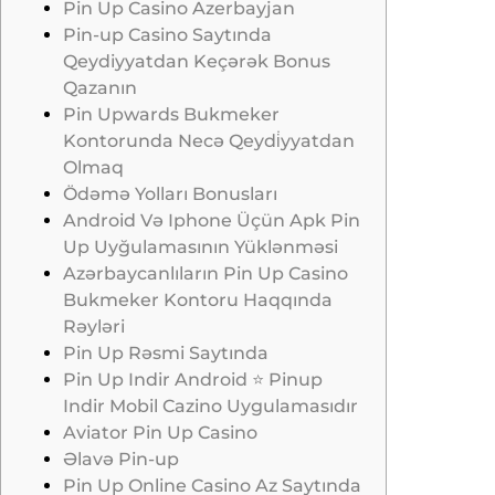
Pin Up Casino Azerbayjan
Pin-up Casino Saytında
Qeydiyyatdan Keçərək Bonus
Qazanın
Pin Upwards Bukmeker
Kontorunda Necə Qeydi̇yyatdan
Olmaq
Ödəmə Yolları Bonusları
Android Və Iphone Üçün Apk Pin
Up Uyğulamasının Yüklənməsi
Azərbaycanlıların Pin Up Casino
Bukmeker Kontoru Haqqında
Rəyləri
Pin Up Rəsmi Saytında
Pin Up Indir Android ⭐️ Pinup
Indir Mobil Cazino Uygulamasıdır
Aviator Pin Up Casino
Əlavə Pin-up
Pin Up Online Casino Az Saytında