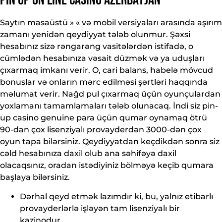
Pin Up On Line Casino Azerbayjan
Saytın masaüstü » « və mobil versiyaları arasında aşırım
zamanı yenidən qeydiyyat tələb olunmur. Şəxsi
hesabınız sizə rəngarəng vasitələrdən istifadə, o
cümlədən hesabınıza vəsait düzmək və ya uduşları
çıxarmaq imkanı verir. O, cari balans, habelə mövcud
bonuslar və onların mərc edilməsi şərtləri haqqında
məlumat verir. Nağd pul çıxarmaq üçün oyunçulardan
yoxlamanı tamamlamaları tələb olunacaq. İndi siz pin-
up casino genuine para üçün qumar oynamaq ötrü
90-dan çox lisenziyalı provayderdən 3000-dən çox
oyun tapa bilərsiniz. Qeydiyyatdan keçdikdən sonra siz
cəld hesabınıza daxil olub ana səhifəyə daxil
olacaqsınız, oradan istədiyiniz bölməyə keçib qumara
başlaya bilərsiniz.
Dərhal qeyd etmək lazımdır ki, bu, yalnız etibarlı
provayderlərlə işləyən tam lisenziyalı bir
kazinodur.