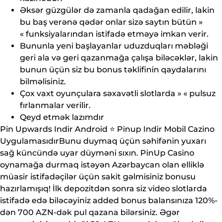
Əksər güzgülər də zamanla qadağan edilir, lakin
bu baş verənə qədər onlar sizə saytın bütün »
« funksiyalarından istifadə etməyə imkan verir.
Bununla yeni başlayanlar uduzduqları məbləği
geri ala və geri qazanmağa çalışa biləcəklər, lakin
bunun üçün siz bu bonus təklifinin qaydalarını
bilməlisiniz.
Çox vaxt oyunçulara səxavətli slotlarda » « pulsuz
fırlanmalar verilir.
Qeyd etmək lazımdır
Pin Upwards Indir Android ⭐️ Pinup Indir Mobil Cazino
UygulamasıdırBunu duymaq üçün səhifənin yuxarı
sağ küncündə uyar düyməni sıxın. PinUp Casino
oynamağa durmaq istəyən Azərbaycan olan elliklə
müasir istifadəçilər üçün sakit gəlmisiniz bonusu
hazırlamışıq! İlk depozitdən sonra siz video slotlarda
istifadə edə biləcəyiniz added bonus balansınıza 120%-
dən 700 AZN-dək pul qazana bilərsiniz. Əgər