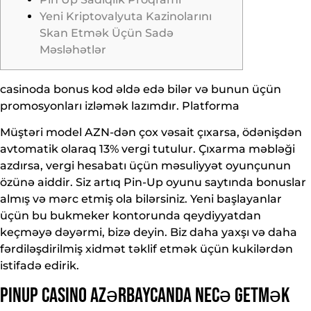
Yeni Kriptovalyuta Kazinolarını
Skan Etmək Üçün Sadə
Məsləhətlər
casinoda bonus kod əldə edə bilər və bunun üçün
promosyonları izləmək lazımdır. Platforma
Müştəri model AZN-dən çox vəsait çıxarsa, ödənişdən
avtomatik olaraq 13% vergi tutulur. Çıxarma məbləği
azdırsa, vergi hesabatı üçün məsuliyyət oyunçunun
özünə aiddir. Siz artıq Pin-Up oyunu saytında bonuslar
almış və mərc etmiş ola bilərsiniz. Yeni başlayanlar
üçün bu bukmeker kontorunda qeydiyyatdan
keçməyə dəyərmi, bizə deyin. Biz daha yaxşı və daha
fərdiləşdirilmiş xidmət təklif etmək üçün kukilərdən
istifadə edirik.
Pinup Casino Azərbaycanda Necə Getmək