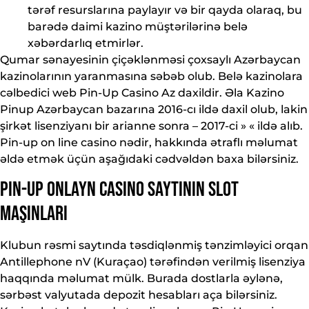
tərəf resurslarına paylayır və bir qayda olaraq, bu
barədə daimi kazino müştərilərinə belə
xəbərdarlıq etmirlər.
Qumar sənayesinin çiçəklənməsi çoxsaylı Azərbaycan
kazinolarının yaranmasına səbəb olub. Belə kazinolara
cəlbedici web Pin-Up Casino Az daxildir. Əla Kazino
Pinup Azərbaycan bazarına 2016-cı ildə daxil olub, lakin
şirkət lisenziyanı bir arianne sonra – 2017-ci » « ildə alıb.
Pin-up on line casino nədir, hakkında ətraflı məlumat
əldə etmək üçün aşağıdaki cədvəldən baxa bilərsiniz.
Pin-up Onlayn Casino Saytının Slot
Maşınları
Klubun rəsmi saytında təsdiqlənmiş tənzimləyici orqan
Antillephone nV (Kuraçao) tərəfindən verilmiş lisenziya
haqqında məlumat mülk. Burada dostlarla əylənə,
sərbəst valyutada depozit hesabları aça bilərsiniz.