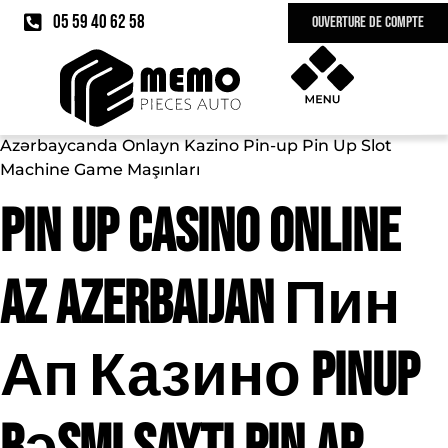
05 59 40 62 58
OUVERTURE DE COMPTE
Azərbaycanda Onlayn Kazino Pin-up Pin Up Slot
Machine Game Maşınları
Pin Up Casino Online
Az Azerbaijan Пин
Ап Казино Pinup