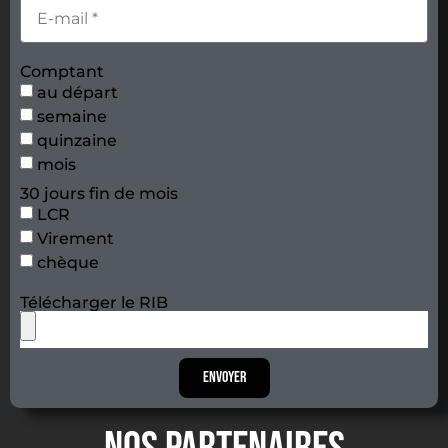
Comptant
au départ
semaine
quinzaine
mois
30 jours fin de mois
LCR
Virement
chèque
Télécharger le RIB
Envoyer