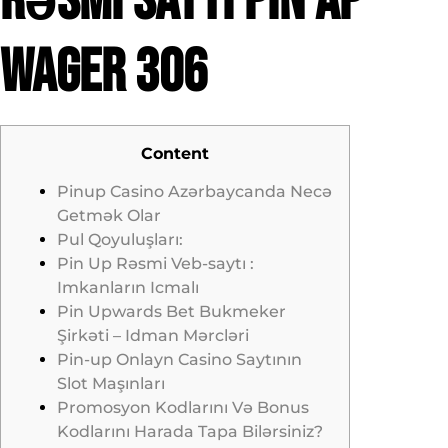
Rəsmi Saytı Pin Ap
Wager 306
Content
Pinup Casino Azərbaycanda Necə
Getmək Olar
Pul Qoyuluşları:
Pin Up Rəsmi Veb-saytı :
Imkanların Icmalı
Pin Upwards Bet Bukmeker
Şirkəti – Idman Mərcləri
Pin-up Onlayn Casino Saytının
Slot Maşınları
Promosyon Kodlarını Və Bonus
Kodlarını Harada Tapa Bilərsiniz?