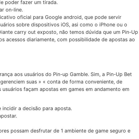
 poder fazer um tirada.
r on-line.
cativo oficial para Google android, que pode servir
suários sobre dispositivos iOS, asi como o iPhone ou o
 Diante carry out exposto, não temos dúvida que um Pin-Up
ios acessos diariamente, com possibilidade de apostas ao
egurança aos usuários do Pin-up Gamble. Sim, a Pin-Up Bet
he gerenciem suas » « conta de forma conveniente, de
l os usuários façam apostas em games em andamento em
 incidir a decisão para aposta.
apostar.
dores possam desfrutar de 1 ambiente de game seguro e