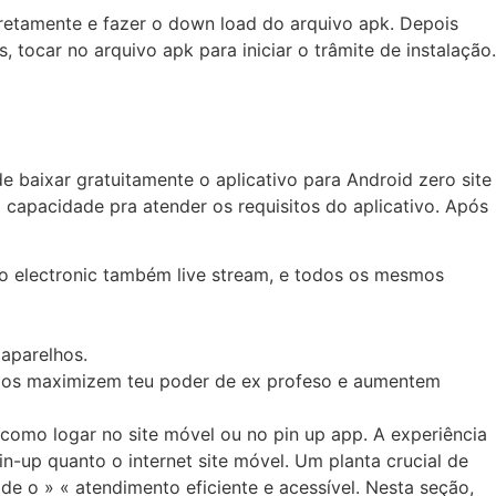
diretamente e fazer o down load do arquivo apk. Depois
 tocar no arquivo apk para iniciar o trâmite de instalação.
 baixar gratuitamente o aplicativo para Android zero site
 capacidade pra atender os requisitos do aplicativo. Após
o electronic também live stream, e todos os mesmos
aparelhos.
ários maximizem teu poder de ex profeso e aumentem
omo logar no site móvel ou no pin up app. A experiência
-up quanto o internet site móvel. Um planta crucial de
e o » « atendimento eficiente e acessível. Nesta seção,