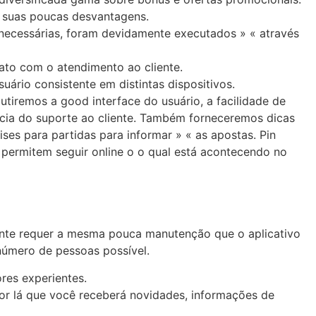
 suas poucas desvantagens.
s necessárias, foram devidamente executados » « através
ato com o atendimento ao cliente.
uário consistente em distintas dispositivos.
utiremos a good interface do usuário, a facilidade de
ácia do suporte ao cliente. Também forneceremos dicas
ises para partidas para informar » « as apostas. Pin
 permitem seguir online o o qual está acontecendo no
lmente requer a mesma pouca manutenção que o aplicativo
número de pessoas possível.
res experientes.
or lá que você receberá novidades, informações de