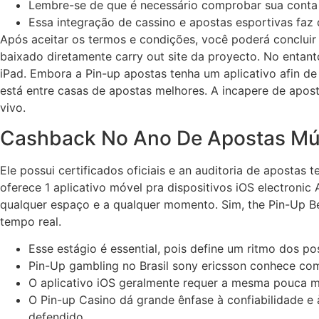
Lembre-se de que é necessário comprobar sua conta 
Essa integração de cassino e apostas esportivas faz 
Após aceitar os termos e condições, você poderá concluir 
baixado diretamente carry out site da proyecto. No entanto,
iPad. Embora a Pin-up apostas tenha um aplicativo afin d
está entre casas de apostas melhores. A incapere de apos
vivo.
Cashback No Ano De Apostas Múl
Ele possui certificados oficiais e an auditoria de apostas 
oferece 1 aplicativo móvel pra dispositivos iOS electroni
qualquer espaço e a qualquer momento. Sim, the Pin-Up B
tempo real.
Esse estágio é essential, pois define um ritmo dos po
Pin-Up gambling no Brasil sony ericsson conhece como
O aplicativo iOS geralmente requer a mesma pouca ma
O Pin-up Casino dá grande ênfase à confiabilidade e
defendido.