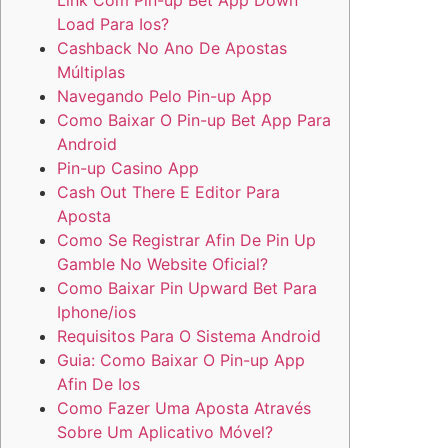
Load Para Ios?
Cashback No Ano De Apostas
Múltiplas
Navegando Pelo Pin-up App
Como Baixar O Pin-up Bet App Para
Android
Pin-up Casino App
Cash Out There E Editor Para
Aposta
Como Se Registrar Afin De Pin Up
Gamble No Website Oficial?
Como Baixar Pin Upward Bet Para
Iphone/ios
Requisitos Para O Sistema Android
Guia: Como Baixar O Pin-up App
Afin De Ios
Como Fazer Uma Aposta Através
Sobre Um Aplicativo Móvel?