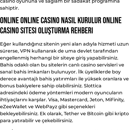
casino oyununa ve sağlam bir sadakat programına
sahiptir.
Online Online Casino Nasıl Kurulur Online
Casino Sitesi Oluşturma Rehberi
Eğer kullandığınız sitenin yeni alan adıyla hizmeti uzun
sürerse, VPN kullanarak de uma devlet tarafından
engellenmiş herhangi bir siteye giriş yapabilirsiniz.
Bahis odaklı olan bu sitelerin canlı casino servisleri ve
sanal bahis imkanları bulunuyor. İlk üyeliklerde boy
derece avantajlı bahis yatırımları ile yüksek oranlara ve
bonus bakiyelere sahip olabilirsiniz. Slottica
adresindeki ödeme yöntemleri modern oyuncuların
ihtiyaçlarını karşılar. Visa, Mastercard, Jeton, MiFinity,
eZeeWallet ve WebPayz gibi seçenekleri
bekleyebilirsiniz. Ek olarak, Tether ve Bitcoin gibi kripto
para yatırabilir ve çekebilirsiniz.