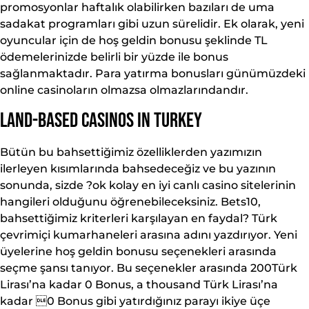
promosyonlar haftalık olabilirken bazıları de uma
sadakat programları gibi uzun sürelidir. Ek olarak, yeni
oyuncular için de hoş geldin bonusu şeklinde TL
ödemelerinizde belirli bir yüzde ile bonus
sağlanmaktadır. Para yatırma bonusları günümüzdeki
online casinoların olmazsa olmazlarındandır.
Land-based Casinos In Turkey
Bütün bu bahsettiğimiz özelliklerden yazımızın
ilerleyen kısımlarında bahsedeceğiz ve bu yazının
sonunda, sizde ?ok kolay en iyi canlı casino sitelerinin
hangileri olduğunu öğrenebileceksiniz. Bets10,
bahsettiğimiz kriterleri karşılayan en faydal? Türk
çevrimiçi kumarhaneleri arasına adını yazdırıyor. Yeni
üyelerine hoş geldin bonusu seçenekleri arasında
seçme şansı tanıyor. Bu seçenekler arasında 200Türk
Lirası’na kadar 0 Bonus, a thousand Türk Lirası’na
kadar 0 Bonus gibi yatırdığınız parayı ikiye üçe