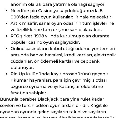
anonim olarak para yatırma olanağı sağlıyor.
Needforspin Casino’ya kaydolduğunuzda 8.
000’den fazla oyun kullanılabilir hale gelecektir.
Artık misafir, sanal oyun odasının tüm işlevlerine
ve özelliklerine tam erişime sahip olacaktır.
RTG şirketi 1998 yılında kurulmuş olan durante
popüler casino oyun sağlayıcıdır.
Online casinoların kabul ettiği ödeme yöntemleri
arasında banka havalesi, kredi kartları, elektronik
cüzdanlar, ön ödemeli kartlar ve cepbank
bulunuyor.
Pin Up kulübünde kayıt prosedürünü geçen »
« kumar hayranları, para için çevrimiçi slotları
özgürce oynama ve iyi kazançlar elde etme
fırsatına sahipler.
Bununla beraber Blackjack para yine rulet kadar
sevilen ve tercih edilen oyunlardan biridir. Kağıt ile
oynanan oyunda gelen sayıların takibi ve sayıların