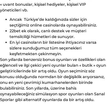
« uvant bonuslar, kişisel hediyeler, kişisel VIP
yöneticileri vb.
Ancak Türkiye’de kaldığınızda sizler için
seçtiğimiz online casinolarda oynayabilirsiniz.
22bet ek olarak, canlı destek ve müşteri
temsilciliği hizmetleri de sunuyor.
En iyi casinoların bir listesine ihtiyacınız varsa
sizlere sunduğumuz tüm seçenekleri
keşfetmekten çekinmeyin.
Son yıllarda benzersiz bonus oyunları ve özellikleri olan
eğlenceli ve ilgi çekici yeni oyunlar bulan « butik » oyun
geliştiricilerinde bir artış oldu. Oyun seçiminiz söz
konusu olduğunda normdan bir değişiklik arıyorsanız,
onu en yeni çevrimiçi kumarhanelerden birinde
bulabilirsiniz. Son yıllarda, üzerine bahis
oynayabileceğiniz simülasyon spor oyunları olan Sanal
Sporlar gibi alternatif oyunlarda da bir artış oldu.