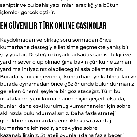
sahiptir ve bu bahis yazılımları aracılığıyla bütün
işlemler gerçekleştirir.
En Güvenilir Türk Online Casinolar
Kaydolmadan ve birkaç soru sormadan önce
kumarhane desteğiyle iletişime geçmekte yanlış bir
şey yoktur. Desteğin duyarlı, arkadaş canlısı, bilgili ve
yardımsever olup olmadığına bakın çünkü ne zaman
yardıma ihtiyacınız olabileceğini asla bilemezsiniz.
Burada, yeni bir çevrimiçi kumarhaneye katılmadan ve
burada oynamadan önce göz önünde bulundurmanız
gereken önemli şeylere bir göz atacağız. Tüm bu
noktalar en yeni kumarhaneler için geçerli olsa da,
bunları daha eski kurulmuş kumarhaneler için sobre
aklınızda bulundurmalısınız. Daha fazla strateji
gerektiren oyunlarda genellikle kasa avantajı
kumarhane lehinedir, ancak yine sobre
kazanabilirsiniz. Strateji oyunları daha fazla beceri