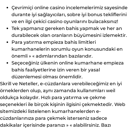
Çevrimiçi online casino incelemelerimiz sayesinde
durante iyi sağlayıcıları, sobre iyi bonus tekliflerini
ve en ilgi çekici casino oyunlarını bulacaksınız!
Tek yapmanız gereken bahis yapmak ve her an
durabilecek olan oranların büyümesini izlemektir.
Para yatırma empieza bahis limitleri
kumarhanelerin sorumlu oyun konusundaki en
önemli » « adımlarından bazılarıdır.
Seçeceğiniz ülkenin online kumarhane empieza
bahis faaliyetlerine izin veren bir yasal
düzenlemesi olması önemlidir.
Skrill ve Neteller, e-cüzdanlara verebileceğimiz en iyi
örneklerden olup, aynı zamanda kullanımları weil
oldukça kolaydır. Hızlı para yatırma ve çekme
seçenekleri ile birçok kişinin ilgisini çekmektedir. Web
sitemizdeki listelenen kumarhanelerden e-
cüzdanlarınıza para çekmek isterseniz sadece
dakikalar içerisinde paranızı » « alabilirsiniz. Bazı