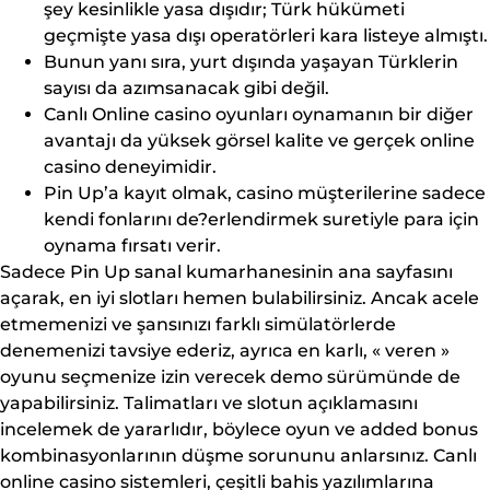
şey kesinlikle yasa dışıdır; Türk hükümeti
geçmişte yasa dışı operatörleri kara listeye almıştı.
Bunun yanı sıra, yurt dışında yaşayan Türklerin
sayısı da azımsanacak gibi değil.
Canlı Online casino oyunları oynamanın bir diğer
avantajı da yüksek görsel kalite ve gerçek online
casino deneyimidir.
Pin Up’a kayıt olmak, casino müşterilerine sadece
kendi fonlarını de?erlendirmek suretiyle para için
oynama fırsatı verir.
Sadece Pin Up sanal kumarhanesinin ana sayfasını
açarak, en iyi slotları hemen bulabilirsiniz. Ancak acele
etmemenizi ve şansınızı farklı simülatörlerde
denemenizi tavsiye ederiz, ayrıca en karlı, « veren »
oyunu seçmenize izin verecek demo sürümünde de
yapabilirsiniz. Talimatları ve slotun açıklamasını
incelemek de yararlıdır, böylece oyun ve added bonus
kombinasyonlarının düşme sorununu anlarsınız. Canlı
online casino sistemleri, çeşitli bahis yazılımlarına