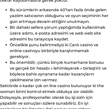
tekrar kaydolmasına gerek yoktur.
Bu sürümlerin arkasında 40’tan fazla önde gelen
yazılım satıcısının olduğunu ve oyun seçiminin her
gün artmaya devam ettiğini unutmayın.
Bir dahaki sefere yorum yaptığımda kullanılmak
üzere adımı, e-posta adresimi ve web web site
adresimi bu tarayıcıya kaydet.
Öncelikle şunu belirtmeliyiz ki Canlı casino ve
online casinoyu birbiriyle karıştırmamak
gerekiyor.
Bu önemlidir, çünkü birçok kumarhane bonusu
ve gerçek bir hesabı « lehimleyerek » birleştirir ve
böylece bahis oynanana kadar kazançların
çekilmesine izin vermez.
Sektörde o kadar çok on line casino bulunuyor ki the
woman birini kontrol etmek oldukça zor olabilir.
Dolayısıyla, profesyoneller olarak bu işi sizin için
yapabilir ve sonuçları sizlere sunabiliriz. En iyi