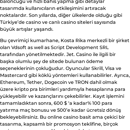
baloncuğu ve hızlı bahis yapma gibi detaylar
tasarımda kullanıcıların etkileşimini artıracak
noktalardır. Son yıllarda, diğer ülkelerde olduğu gibi
Türkiye’de casino ve canlı casino siteleri sayısında
büyük artışlar yaşandı.
Bu çevrimiçi kumarhane, Kosta Rika merkezli bir şirket
olan Vdsoft as well as Script Development SRL
tarafından yönetilmektedir. Jet. Casino ile ilgili bir
başka olumlu şey de sitede bulunan ödeme
seçeneklerinin çokluğudur. Oyuncular Skrill, Visa ve
Mastercard gibi köklü yöntemleri kullanabilirler. Ayrıca,
Ethereum, Tether, Dogecoin ve TRON dahil olmak
üzere kripto pra birimleri yardımıyla hesaplarına para
yükleyebilir ve kazançlarını çekebilirler. Kayıt işlemini
tamamladıktan sonra, 600 $ ‘a kadar% 100 para
yatırma maç bonusu ve 500’e kadar ücretsiz dönüş
bekleyebilirsiniz. Bu online casino basit ama çekici bir
tasarıma, kapsamlı bir promosyon teklifine, birçok