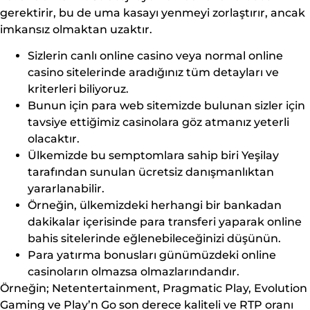
gerektirir, bu de uma kasayı yenmeyi zorlaştırır, ancak
imkansız olmaktan uzaktır.
Sizlerin canlı online casino veya normal online
casino sitelerinde aradığınız tüm detayları ve
kriterleri biliyoruz.
Bunun için para web sitemizde bulunan sizler için
tavsiye ettiğimiz casinolara göz atmanız yeterli
olacaktır.
Ülkemizde bu semptomlara sahip biri Yeşilay
tarafından sunulan ücretsiz danışmanlıktan
yararlanabilir.
Örneğin, ülkemizdeki herhangi bir bankadan
dakikalar içerisinde para transferi yaparak online
bahis sitelerinde eğlenebileceğinizi düşünün.
Para yatırma bonusları günümüzdeki online
casinoların olmazsa olmazlarındandır.
Örneğin; Netentertainment, Pragmatic Play, Evolution
Gaming ve Play’n Go son derece kaliteli ve RTP oranı