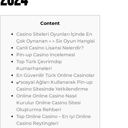
2024
Content
Casino Siteleri Oyunları İçinde En
Çok Oynanan » « Six Oyun Hangisi
Canli Casino Li̇sansi Nelerdi̇r?
Pin-up Casino Incelemesi
Top Türk Çevrimdışı
Kumarhaneleri
En Güvenilir Türk Online Casinolar
✔️sosyal Ağları Kullanarak Pin-up
Casino Sitesinde Yetkilendirme
Online Online Casino Nasıl
Kurulur Online Casino Sitesi
Oluşturma Rehberi
Top Online Casino – En Iyi Online
Casino Reytingleri