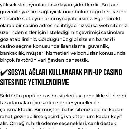
yüksek slot oyunları tasarlayan şirketlerdir. Bu tarz
güvenilir yazılım sağlayıcılarının bulunduğu her casino
sitesinde slot oyunlarını oynayabilirsiniz. Eğer direkt
olarak bir casino adresine ihtiyacınız varsa web sitemiz
üzerinden sizler için listelediğimiz çevrimiçi casinolara
göz atabilirsiniz. Gördüğünüz gibi size en ba?ar?l?
casino seçme konusunda lisanslama, güvenlik,
bankacılık, müşteri hizmetleri ve bonuslar konusunda
birçok faktörün varlığından bahsettik.
✔️sosyal Ağları Kullanarak Pin-up Casino
Sitesinde Yetkilendirme
Sektörün popüler casino siteleri » « genellikle sitelerini
tasarlamaları için sadece profesyoneller ile
çalışmaktadır. Bir müşteri bahis sitenizde eine kadar
rahat gezinebilirse geçirdiği vakitten um kadar keyif
alır. Örneğin; hızlı ödeme seçenekleri, canlı destek