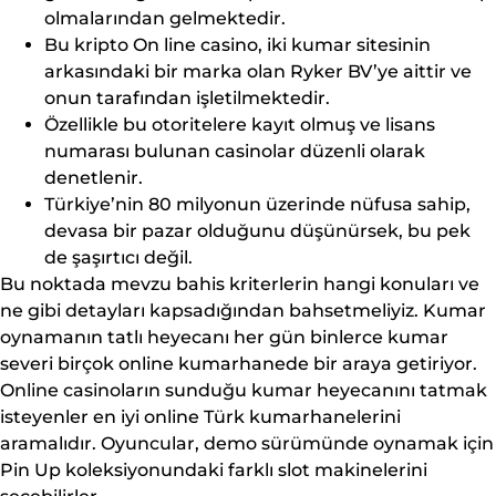
olmalarından gelmektedir.
Bu kripto On line casino, iki kumar sitesinin
arkasındaki bir marka olan Ryker BV’ye aittir ve
onun tarafından işletilmektedir.
Özellikle bu otoritelere kayıt olmuş ve lisans
numarası bulunan casinolar düzenli olarak
denetlenir.
Türkiye’nin 80 milyonun üzerinde nüfusa sahip,
devasa bir pazar olduğunu düşünürsek, bu pek
de şaşırtıcı değil.
Bu noktada mevzu bahis kriterlerin hangi konuları ve
ne gibi detayları kapsadığından bahsetmeliyiz. Kumar
oynamanın tatlı heyecanı her gün binlerce kumar
severi birçok online kumarhanede bir araya getiriyor.
Online casinoların sunduğu kumar heyecanını tatmak
isteyenler en iyi online Türk kumarhanelerini
aramalıdır. Oyuncular, demo sürümünde oynamak için
Pin Up koleksiyonundaki farklı slot makinelerini