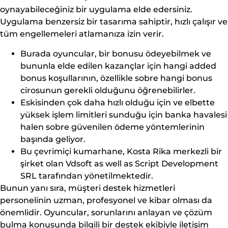
oynayabileceğiniz bir uygulama elde edersiniz.
Uygulama benzersiz bir tasarıma sahiptir, hızlı çalışır ve
tüm engellemeleri atlamanıza izin verir.
Burada oyuncular, bir bonusu ödeyebilmek ve
bununla elde edilen kazançlar için hangi added
bonus koşullarının, özellikle sobre hangi bonus
cirosunun gerekli olduğunu öğrenebilirler.
Eskisinden çok daha hızlı olduğu için ve elbette
yüksek işlem limitleri sunduğu için banka havalesi
halen sobre güvenilen ödeme yöntemlerinin
başında geliyor.
Bu çevrimiçi kumarhane, Kosta Rika merkezli bir
şirket olan Vdsoft as well as Script Development
SRL tarafından yönetilmektedir.
Bunun yanı sıra, müşteri destek hizmetleri
personelinin uzman, profesyonel ve kibar olması da
önemlidir. Oyuncular, sorunlarını anlayan ve çözüm
bulma konusunda bilgili bir destek ekibiyle iletişim