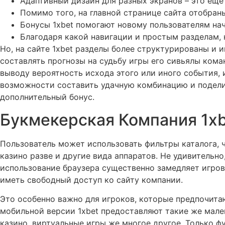
Адаптивный дизайн для разных экранов – это еще
Помимо того, на главной странице сайта отобран
Бонусы 1xbet помогают новому пользователям нач
Благодаря какой навигации и простым разделам, 
Но, на сайте 1xbet разделы более структурированы и
составлять прогнозы на судьбу игры его сивьялы кома
выводу вероятность исхода этого или иного события, 
возможности составить удачную комбинацию и поделит
дополнительный бонус.
Букмекерская Компания 1xb
Пользователь может использовать фильтры каталога, 
казино разве и другие вида аппаратов. Не удивительно,
использование браузера существенно замедляет игрово
иметь свободный доступ ко сайту компании.
Это особенно важно для игроков, которые предпочита
мобильной версии 1xbet предоставляют такие же мале
казино, виртуальные игры же многое другое. Только 