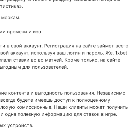
тистика».
 меркам.
и времени и изо.
и в свой аккаунт. Регистрация на сайте займет всего
й аккаунт, используя ваш логин и пароль. Же, 1xbet
али ставки во во матчей. Кроме только, на сайте
выгодным для пользователей.
ние контента и выгодность пользования. Независимо
 всегда будете имеешь доступ к полноценному
еплохую комиссионные. Наши клиенты может получить
 и одна полезную информацию для ставок в игре.
ых устройств.