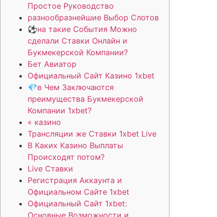
Простое Руководство
разнообразнейшие Выбор Слотов
⚽на такие События Можно
сделали Ставки Онлайн и
Букмекерской Компании?
Бет Авиатор
Официальный Сайт Казино 1xbet
💎в Чем Заключаются
преимущества Букмекерской
Компании 1xbet?
« казино
Трансляции же Ставки 1xbet Live
В Каких Казино Выплаты
Происходят потом?
Live Ставки
Регистрация Аккаунта и
Официальном Сайте 1xbet
Официальный Сайт 1xbet:
Основные Возможности и