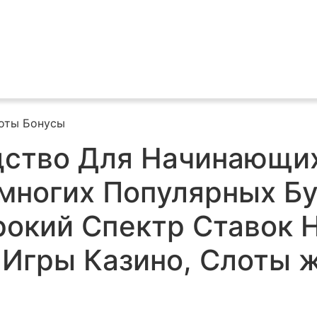
лоты Бонусы
дство Для Начинающих
емногих Популярных Б
окий Спектр Ставок 
Игры Казино, Слоты ж