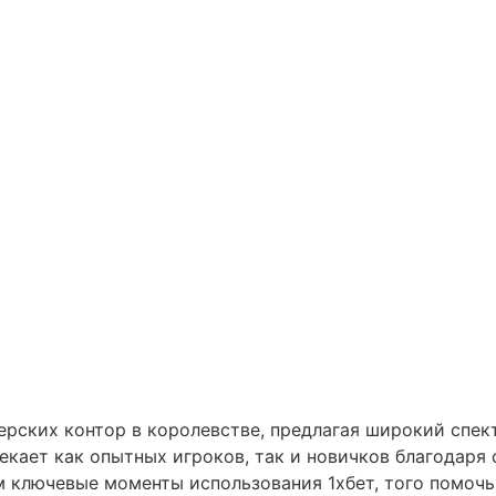
ерских контор в королевстве, предлагая широкий спек
лекает как опытных игроков, так и новичков благодар
м ключевые моменты использования 1хбет, того помоч