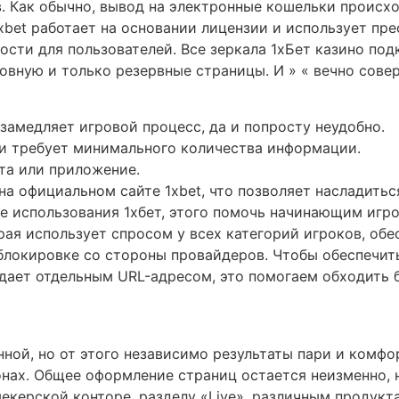
 Как обычно, вывод на электронные кошельки происход
xbet работает на основании лицензии и использует пр
сти для пользователей. Все зеркала 1хБет казино под
новную и только резервные страницы. И » « вечно сов
замедляет игровой процесс, да и попросту неудобно.
 и требует минимального количества информации.
та или приложение.
на официальном сайте 1xbet, что позволяет насладитьс
 использования 1хбет, этого помочь начинающим игро
орая использует спросом у всех категорий игроков, об
блокировке со стороны провайдеров. Чтобы обеспечит
дает отдельным URL-адресом, это помогаем обходить 
ой, но от этого независимо результаты пари и комфор
онах. Общее оформление страниц остается неизменно, 
екерской конторе, разделу «Live», различным продукта