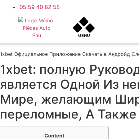
05 59 40 62 58
1xbet Официальное Приложение Скачать в Андройд С
1xbet: полную Руково
является Одной Из н
Мире, желающим Шир
переломные, А Также 
Content