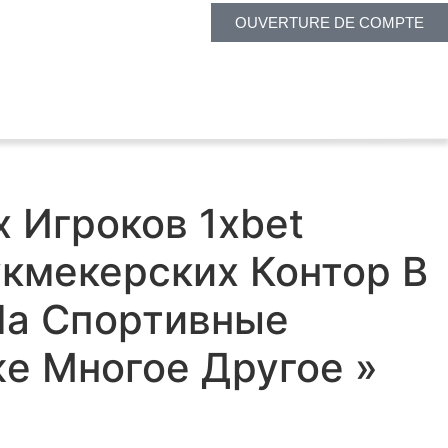
OUVERTURE DE COMPTE
 Игроков 1xbet
укмекерских Контор В
На Спортивные
е Многое Другое »