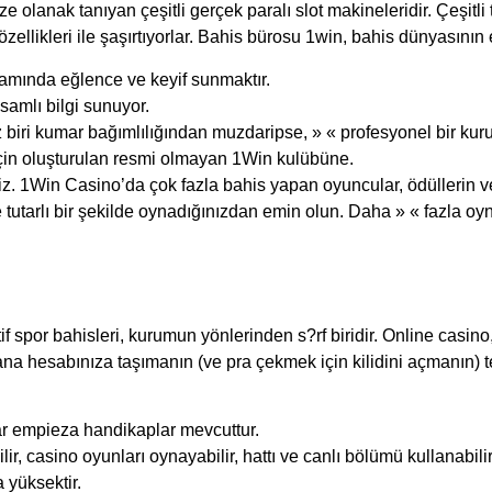
olanak tanıyan çeşitli gerçek paralı slot makineleridir. Çeşitli 
ellikleri ile şaşırtıyorlar. Bahis bürosu 1win, bahis dünyasının en
tamında eğlence ve keyif sunmaktır.
amlı bilgi sunuyor.
z biri kumar bağımlılığından muzdaripse, » « profesyonel bir kuru
r için oluşturulan resmi olmayan 1Win kulübüne.
z. 1Win Casino’da çok fazla bahis yapan oyuncular, ödüllerin ve 
tarlı bir şekilde oynadığınızdan emin olun. Daha » « fazla oyn
tif spor bahisleri, kurumun yönlerinden s?rf biridir. Online casin
ana hesabınıza taşımanın (ve pra çekmek için kilidini açmanın) t
lar empieza handikaplar mevcuttur.
ir, casino oyunları oynayabilir, hattı ve canlı bölümü kullanabilir
 yüksektir.