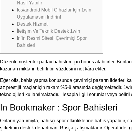
Nasıl Yapılır
Ios/android Mobil Cihazlar Için 1win
Uygulamasını Indirin!
Destek Hizmeti
İletişim Ve Teknik Destek 1win
In’in Resmi Sitesi: Çevrimiçi Spor
Bahisleri
Düzenli müşteriler parlay bahisleri için bonus alabilirler. Bunl
kazanan miktarın belirli bir yüzdesini net kâra ekler.
Eğer ofis, bahis yapma konusunda çevrimiçi pazarın liderleri kad
az prestijli maçlar için rakam %5-8 arasında değişmektedir. 1win 
teknolojileri kullanılmaktadır. Hesapla ilgili sorunlar veya belir
In Bookmaker : Spor Bahisleri
Onların yardımıyla, bahisçi spor etkinliklerine bahis yapabilir, 
şirketinin destek departmanı Rusça çalışmaktadır. Operatörler g