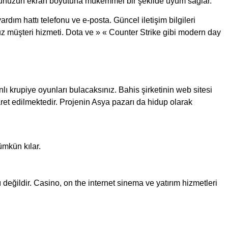
efonunuzun ekran boyutuna mükemmel bir şekilde uyum sağlar.
rdım hattı telefonu ve e-posta. Güncel iletişim bilgileri
uz müşteri hizmeti. Dota ve » « Counter Strike gibi modern day
ı krupiye oyunları bulacaksınız. Bahis şirketinin web sitesi
et edilmektedir. Projenin Asya pazarı da hidup olarak
ümkün kılar.
eğildir. Casino, on the internet sinema ve yatırım hizmetleri