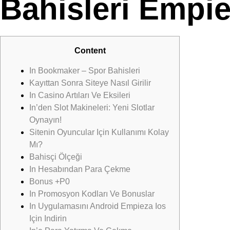
Bahisleri Empi
Content
In Bookmaker – Spor Bahisleri
Kayıttan Sonra Siteye Nasıl Girilir
In Casino Artıları Ve Eksileri
In’den Slot Makineleri: Yeni Slotlar
Oynayın!
Sitenin Oyuncular Için Kullanımı Kolay
Mı?
Bahisçi Ölçeği
In Hesabından Para Çekme
Bonus +P0
In Promosyon Kodları Ve Bonuslar
In Uygulamasını Android Empieza Ios
Için Indirin