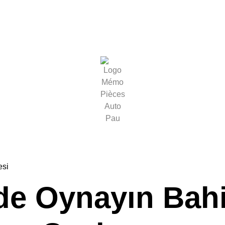
esi
de Oynayın Bahi