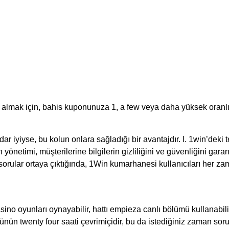
arı almak için, bahis kuponunuza 1, a few veya daha yüksek oranl
ar iyiyse, bu kolun onlara sağladığı bir avantajdır. l. 1win’deki
yönetimi, müşterilerine bilgilerin gizliliğini ve güvenliğini gara
li sorular ortaya çıktığında, 1Win kumarhanesi kullanıcıları her za
casino oyunları oynayabilir, hattı empieza canlı bölümü kullanabil
ünün twenty four saati çevrimiçidir, bu da istediğiniz zaman sor