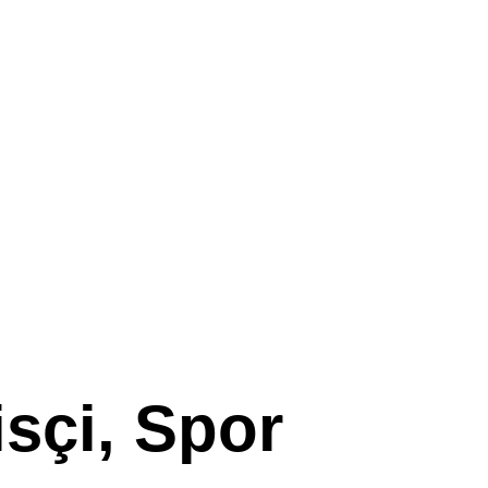
sçi, Spor