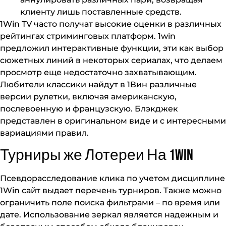
клиенту лишь поставленные средств.
1Win TV часто получат высокие оценки в различных
рейтингах стриминговых платформ. 1win
предложил интерактивные функции, эти как выбор
сюжетных линий в некоторых сериалах, что делаем
просмотр еще недостаточно захватывающим.
Любители классики найдут в 1Вин различные
версии рулетки, включая американскую,
послевоенную и французскую. Блэкджек
представлен в оригинальном виде и с интересными
вариациями правил.
Турниры же Лотереи На 1win
Псевдорасследование клика по учетом дисциплине
1Win сайт выдает перечень турниров. Также можно
ограничить поле поиска фильтрами – по время или
дате. Использование зеркал является надежным и