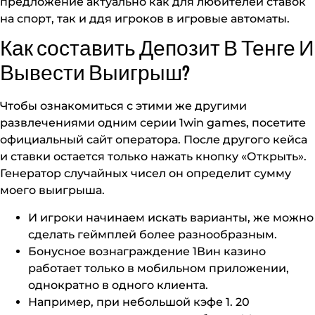
предложение актуально как для любителей ставок
на спорт, так и ддя игроков в игровые автоматы.
Как составить Депозит В Тенге И
Вывести Выигрыш?
Чтобы ознакомиться с этими же другими
развлечениями одним серии 1win games, посетите
официальный сайт оператора. После другого кейса
и ставки остается только нажать кнопку «Открыть».
Генератор случайных чисел он определит сумму
моего выигрыша.
И игроки начинаем искать варианты, же можно
сделать геймплей более разнообразным.
Бонусное вознаграждение 1Вин казино
работает только в мобильном приложении,
однократно в одного клиента.
Например, при небольшой кэфе 1. 20