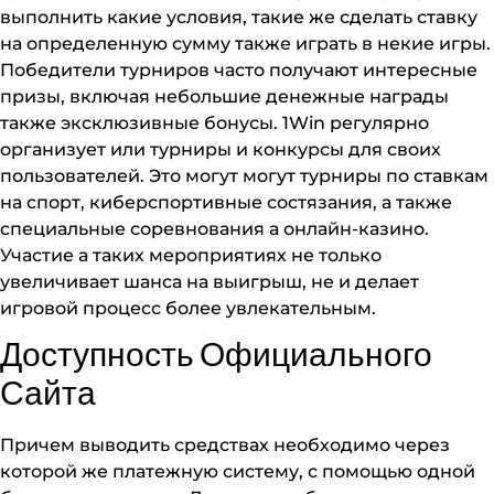
выполнить какие условия, такие же сделать ставку
на определенную сумму также играть в некие игры.
Победители турниров часто получают интересные
призы, включая небольшие денежные награды
также эксклюзивные бонусы. 1Win регулярно
организует или турниры и конкурсы для своих
пользователей. Это могут могут турниры по ставкам
на спорт, киберспортивные состязания, а также
специальные соревнования а онлайн-казино.
Участие а таких мероприятиях не только
увеличивает шанса на выигрыш, не и делает
игровой процесс более увлекательным.
Доступность Официального
Сайта
Причем выводить средствах необходимо через
которой же платежную систему, с помощью одной