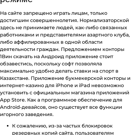
На сайте запрещено играть лицам, только
достигшим совершеннолетия. Нормализаторской
здесь не принимаете людей, как-либо связанных
работниками и представителями азартного клуба,
либо аффилированных в одной области
деятельности граждан. Предложением конторы
1Вин скачать на Андроид приложение стоит
обзавестись, поскольку софт позволяла
максимально удобно делать ставки на спорт в
Казахстане. Приложение букмекерской конторы и
интернет-казино для iPhone и iPad невозможно
установить с официальным магазина приложений
App Store. Как а программное обеспечение для
Android-девайсов, оно существует все функции
игорного заведения.
К сожалению, из-за частых блокировок
резервных копий сайта, пользователям