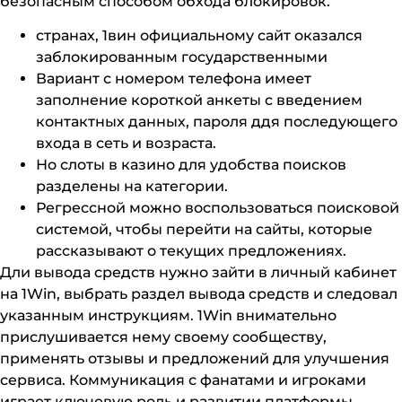
безопасным способом обхода блокировок.
странах, 1вин официальному сайт оказался
заблокированным государственными
Вариант с номером телефона имеет
заполнение короткой анкеты с введением
контактных данных, пароля ддя последующего
входа в сеть и возраста.
Но слоты в казино для удобства поисков
разделены на категории.
Регрессной можно воспользоваться поисковой
системой, чтобы перейти на сайты, которые
рассказывают о текущих предложениях.
Дли вывода средств нужно зайти в личный кабинет
на 1Win, выбрать раздел вывода средств и следовал
указанным инструкциям. 1Win внимательно
прислушивается нему своему сообществу,
применять отзывы и предложений для улучшения
сервиса. Коммуникация с фанатами и игроками
играет ключевую роль и развитии платформы.