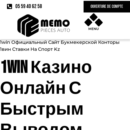
05 59 40 62 58
OUVERTURE DE COMPTE
1win Официальный Сайт Букмекерской Конторы
1вин Ставки На Спорт Kz
1win Казино
Онлайн С
Быстрым