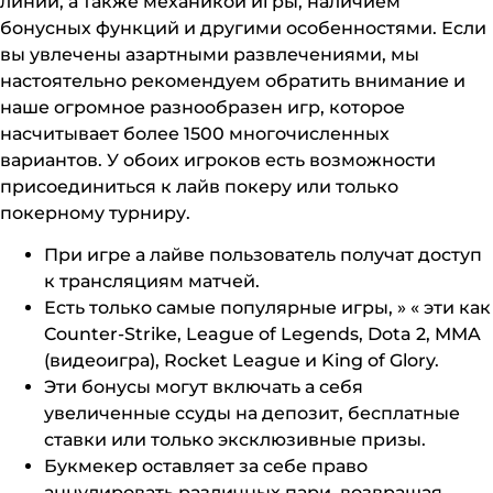
линий, а также механикой игры, наличием
бонусных функций и другими особенностями. Если
вы увлечены азартными развлечениями, мы
настоятельно рекомендуем обратить внимание и
наше огромное разнообразен игр, которое
насчитывает более 1500 многочисленных
вариантов. У обоих игроков есть возможности
присоединиться к лайв покеру или только
покерному турниру.
При игре а лайве пользователь получат доступ
к трансляциям матчей.
Есть только самые популярные игры, » « эти как
Counter-Strike, League of Legends, Dota 2, MMA
(видеоигра), Rocket League и King of Glory.
Эти бонусы могут включать а себя
увеличенные ссуды на депозит, бесплатные
ставки или только эксклюзивные призы.
Букмекер оставляет за себе право
аннулировать различных пари, возвращая