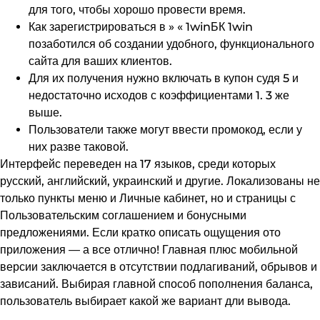
для того, чтобы хорошо провести время.
Как зарегистрироваться в » « 1winБК 1win
позаботился об создании удобного, функционального
сайта для ваших клиентов.
Для их получения нужно включать в купон судя 5 и
недостаточно исходов с коэффициентами 1. 3 же
выше.
Пользователи также могут ввести промокод, если у
них разве таковой.
Интерфейс переведен на 17 языков, среди которых
русский, английский, украинский и другие. Локализованы не
только пункты меню и Личные кабинет, но и страницы с
Пользовательским соглашением и бонусными
предложениями. Если кратко описать ощущения ото
приложения — а все отлично! Главная плюс мобильной
версии заключается в отсутствии подлагиваний, обрывов и
зависаний. Выбирая главной способ пополнения баланса,
пользователь выбирает какой же вариант дли вывода.