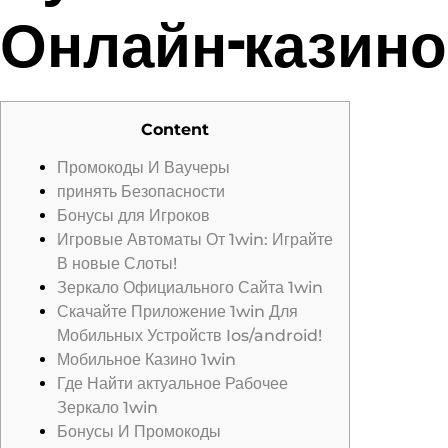
Онлайн-казино
Content
Промокоды И Ваучеры
принять Безопасности
Бонусы для Игроков
Игровые Автоматы От 1win: Играйте
В новые Слоты!
Зеркало Официального Сайта 1win
Скачайте Приложение 1win Для
Мобильных Устройств Ios/android!
Мобильное Казино 1win
Где Найти актуальное Рабочее
Зеркало 1win
Бонусы И Промокоды