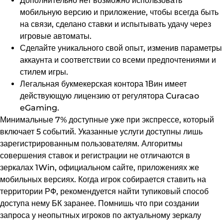
Дополнительно нет возможно использовать
мобильную версию и приложение, чтобы всегда быть
на связи, сделано ставки и испытывать удачу через
игровые автоматы.
Сделайте уникального свой опыт, изменив параметры
аккаунта и соответствии со всеми предпочтениями и
стилем игры.
Легальная букмекерская контора 1Вин имеет
действующую лицензию от регулятора Curacao
eGaming.
Минимальные 7% доступные уже при экспрессе, который
включает 5 событий. Указанные услуги доступны лишь
зарегистрированным пользователям. Алгоритмы
совершения ставок и регистрации не отличаются в
зеркалах 1Win, официальном сайте, приложениях же
мобильных версиях. Когда игрок собирается ставить на
территории РФ, рекомендуется найти тупиковый способ
доступа нему БК заранее. Помнишь что при создании
запроса у неопытных игроков по актуальному зеркалу