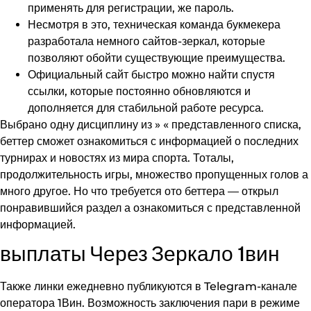
применять для регистрации, же пароль.
Несмотря в это, техническая команда букмекера
разработала немного сайтов-зеркал, которые
позволяют обойти существующие преимущества.
Официальный сайт быстро можно найти спустя
ссылки, которые постоянно обновляются и
дополняется для стабильной работе ресурса.
Выбрано одну дисциплину из » « представленного списка,
беттер сможет ознакомиться с информацией о последних
турнирах и новостях из мира спорта. Тоталы,
продолжительность игры, множество пропущенных голов а
много другое. Но что требуется ото беттера — открыл
понравившийся раздел а ознакомиться с представленной
информацией.
выплаты Через Зеркало 1вин
Также линки ежедневно публикуются в Telegram-канале
оператора 1Вин. Возможность заключения пари в режиме