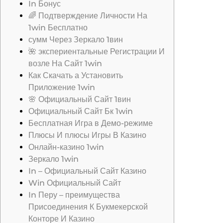
In Бонус
🌈 Подтверждение Личности На
1win Бесплатно
сумм Через Зеркало 1вин
🌺 экспериентальные Регистрации И
возле На Сайт 1win
Как Скачать а Установить
Приложение 1win
🌸 Официальный Сайт 1вин
Официальный Сайт Бк 1win
Бесплатная Игра в Демо-режиме
Плюсы И плюсы Игры В Казино
Онлайн-казино 1win
Зеркало 1win
In – Официальный Сайт Казино
Win Официальный Сайт
In Перу – преимущества
Присоединения К Букмекерской
Конторе И Казино