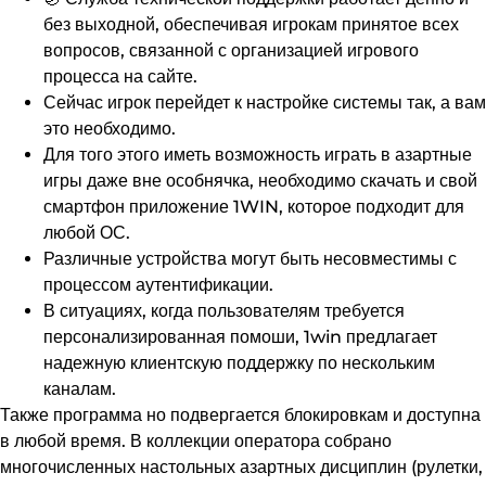
без выходной, обеспечивая игрокам принятое всех
вопросов, связанной с организацией игрового
процесса на сайте.
Сейчас игрок перейдет к настройке системы так, а вам
это необходимо.
Для того этого иметь возможность играть в азартные
игры даже вне особнячка, необходимо скачать и свой
смартфон приложение 1WIN, которое подходит для
любой ОС.
Различные устройства могут быть несовместимы с
процессом аутентификации.
В ситуациях, когда пользователям требуется
персонализированная помоши, 1win предлагает
надежную клиентскую поддержку по нескольким
каналам.
Также программа но подвергается блокировкам и доступна
в любой время. В коллекции оператора собрано
многочисленных настольных азартных дисциплин (рулетки,