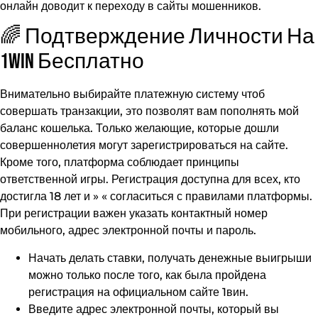
онлайн доводит к переходу в сайты мошенников.
🌈 Подтверждение Личности На
1win Бесплатно
Внимательно выбирайте платежную систему чтоб
совершать транзакции, это позволят вам пополнять мой
баланс кошелька. Только желающие, которые дошли
совершеннолетия могут зарегистрироваться на сайте.
Кроме того, платформа соблюдает принципы
ответственной игры. Регистрация доступна для всех, кто
достигла 18 лет и » « согласиться с правилами платформы.
При регистрации важен указать контактный номер
мобильного, адрес электронной почты и пароль.
Начать делать ставки, получать денежные выигрыши
можно только после того, как была пройдена
регистрация на официальном сайте 1вин.
Введите адрес электронной почты, который вы