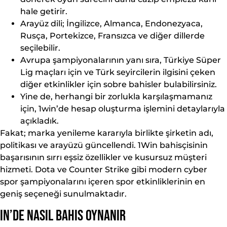
hale getirir.
Arayüz dili; İngilizce, Almanca, Endonezyaca,
Rusça, Portekizce, Fransızca ve diğer dillerde
seçilebilir.
Avrupa şampiyonalarının yanı sıra, Türkiye Süper
Lig maçları için ve Türk seyircilerin ilgisini çeken
diğer etkinlikler için sobre bahisler bulabilirsiniz.
Yine de, herhangi bir zorlukla karşılaşmamanız
için, 1win’de hesap oluşturma işlemini detaylarıyla
açıkladık.
Fakat; marka yenileme kararıyla birlikte şirketin adı,
politikası ve arayüzü güncellendi. 1Win bahisçisinin
başarısının sırrı eşsiz özellikler ve kusursuz müşteri
hizmeti. Dota ve Counter Strike gibi modern cyber
spor şampiyonalarını içeren spor etkinliklerinin en
geniş seçeneği sunulmaktadır.
In’de Nasıl Bahis Oynanır