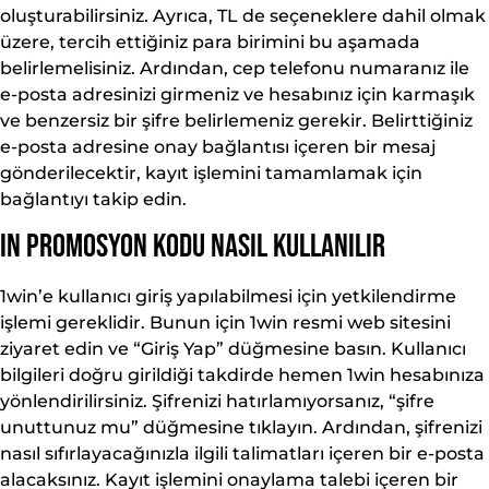
oluşturabilirsiniz. Ayrıca, TL de seçeneklere dahil olmak
üzere, tercih ettiğiniz para birimini bu aşamada
belirlemelisiniz. Ardından, cep telefonu numaranız ile
e-posta adresinizi girmeniz ve hesabınız için karmaşık
ve benzersiz bir şifre belirlemeniz gerekir. Belirttiğiniz
e-posta adresine onay bağlantısı içeren bir mesaj
gönderilecektir, kayıt işlemini tamamlamak için
bağlantıyı takip edin.
In Promosyon Kodu Nasıl Kullanılır
1win’e kullanıcı giriş yapılabilmesi için yetkilendirme
işlemi gereklidir. Bunun için 1win resmi web sitesini
ziyaret edin ve “Giriş Yap” düğmesine basın. Kullanıcı
bilgileri doğru girildiği takdirde hemen 1win hesabınıza
yönlendirilirsiniz. Şifrenizi hatırlamıyorsanız, “şifre
unuttunuz mu” düğmesine tıklayın. Ardından, şifrenizi
nasıl sıfırlayacağınızla ilgili talimatları içeren bir e-posta
alacaksınız. Kayıt işlemini onaylama talebi içeren bir