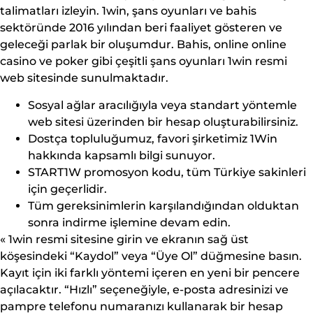
talimatları izleyin. 1win, şans oyunları ve bahis
sektöründe 2016 yılından beri faaliyet gösteren ve
geleceği parlak bir oluşumdur. Bahis, online online
casino ve poker gibi çeşitli şans oyunları 1win resmi
web sitesinde sunulmaktadır.
Sosyal ağlar aracılığıyla veya standart yöntemle
web sitesi üzerinden bir hesap oluşturabilirsiniz.
Dostça topluluğumuz, favori şirketimiz 1Win
hakkında kapsamlı bilgi sunuyor.
START1W promosyon kodu, tüm Türkiye sakinleri
için geçerlidir.
Tüm gereksinimlerin karşılandığından olduktan
sonra indirme işlemine devam edin.
« 1win resmi sitesine girin ve ekranın sağ üst
köşesindeki “Kaydol” veya “Üye Ol” düğmesine basın.
Kayıt için iki farklı yöntemi içeren en yeni bir pencere
açılacaktır. “Hızlı” seçeneğiyle, e-posta adresinizi ve
pampre telefonu numaranızı kullanarak bir hesap