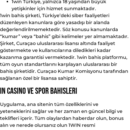
1win Türkiye, yalnızca 18 yaşından büyük
yetişkinler için hizmet sunmaktadır.
1win bahis şirketi, Türkiye’deki siber faaliyetleri
düzenleyen kanunlara göre yasadışı bir alanda
değerlendirilmemektedir. Söz konusu kanunlarda
“kumar” veya “bahis” gibi kelimeler yer almamaktadır.
Şirket, Curaçao uluslararası lisansı altında faaliyet
göstermekte ve kullanıcılarına diledikleri kadar
kazanma garantisi vermektedir. 1win bahis platformu,
tüm oyun standartlarını karşılayan uluslararası bir
bahis şirketidir. Curaçao Kumar Komisyonu tarafından
sağlanan özel bir lisansa sahiptir.
In Casino Ve Spor Bahisleri
Uygulama, ana sitenin tüm özelliklerini ve
yeteneklerini sağlar ve her zaman en güncel bilgi ve
teklifleri içerir. Tüm olaylardan haberdar olun, bonus
alın ve nerede olursanız olun 1WIN resmi