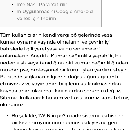
In’e Nasıl Para Yatırılır
In Uygulamasını Google Android
Ve Ios Için Indirin
Tüm kullanıcıların kendi yargı bölgelerinde yasal
kumar oynama yaşında olmalarını ve çevrimiçi
bahislerle ilgili yerel yasa ve düzenlemeleri
anlamalarını öneririz. Kumar bağımlılık yapabilir, bu
nedenle siz veya tanıdığınız biri kumar bağımlılığından
muzdaripse, profesyonel bir kuruluştan yardım isteyin.
Bu sitede sağlanan bilgilerin doğruluğunu garanti
etmiyoruz ve yayınlanan bilgilerin kullanılmasından
kaynaklanan olası mali kayıplardan sorumlu değiliz.
Sitemizi kullanarak hüküm ve koşullarımızı kabul etmiş
olursunuz.
Bu şekilde, 1WIN’in pe?in iade sistemi, bahislerin
bir kısmını oyuncunun bonus bakiyesine geri
dönerek oyun sürecini daha cazip empieza karlı