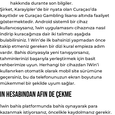
hakkında durante son bilgiler.
Şirket, Karayipler’de bir nyata olan Curaçao’da
kayıtlıdır ve Curaçao Gambling lisansı altında faaliyet
göstermektedir. Android sistemli bir cihaz
kullanıcısıysanız, 1win uygulamasını cihazınıza nasıl
indirip kuracağınıza dair iki talimatı aşağıda
bulabilirsiniz. 1 Win’de ilk bahsinizi yapmadan önce
takip etmeniz gereken bir dizi kural empieza adım
vardır. Bahis dünyasıyla yeni tanışıyorsanız,
tahminlerinizi başarıyla yerleştirmek için basit
rehberimize uyun. Herhangi bir cihazdan 1Win’i
kullanırken otomatik olarak mobil site sürümüne
geçersiniz, bu da telefonunuzun ekran boyutuna
mükemmel bir şekilde uyum sağlar.
In Hesabından Afin De Çekme
1win bahis platformunda bahis oynayarak para
kazanmak istiyorsanız, öncelikle kaydolmanız gerekir.