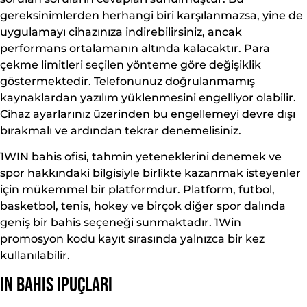
gereksinimlerden herhangi biri karşılanmazsa, yine de
uygulamayı cihazınıza indirebilirsiniz, ancak
performans ortalamanın altında kalacaktır. Para
çekme limitleri seçilen yönteme göre değişiklik
göstermektedir. Telefonunuz doğrulanmamış
kaynaklardan yazılım yüklenmesini engelliyor olabilir.
Cihaz ayarlarınız üzerinden bu engellemeyi devre dışı
bırakmalı ve ardından tekrar denemelisiniz.
1WIN bahis ofisi, tahmin yeteneklerini denemek ve
spor hakkındaki bilgisiyle birlikte kazanmak isteyenler
için mükemmel bir platformdur. Platform, futbol,
basketbol, tenis, hokey ve birçok diğer spor dalında
geniş bir bahis seçeneği sunmaktadır. 1Win
promosyon kodu kayıt sırasında yalnızca bir kez
kullanılabilir.
In Bahis Ipuçları