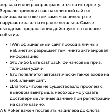
зеркала и они распространяются по интернету.
Зеркало приводит вас на отличный сайт от
официального же тем самым севилестр не
нарушаете закон и играете легально. Самые
выгодные предложения действуют на топовые
события.
1Win официальный сайт проход в личный
кабинетик разрешает тем, никто активировал
информацию.
Это либо быть cashback, финансовые приз,
талисман удачи.
Его появляется автоматически также входе на
мобильный сайт.
Для того чтобы не существовало проблем с
выводом выигрыша, необходимо указать
достоверные личные данные при регистрации
на сайте казино.
А 6 Poker важен поставить на дилера до флопа.