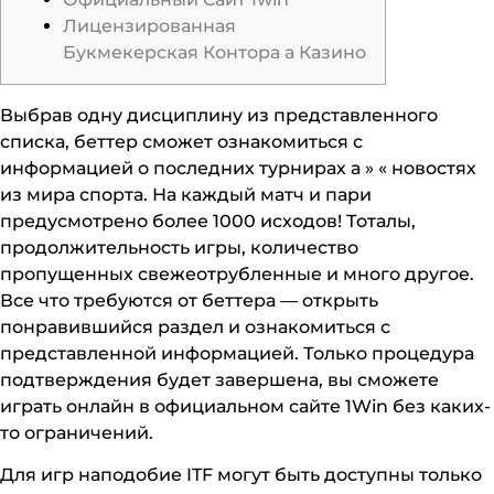
Лицензированная
Букмекерская Контора а Казино
Выбрав одну дисциплину из представленного
списка, беттер сможет ознакомиться с
информацией о последних турнирах а » « новостях
из мира спорта. На каждый матч и пари
предусмотрено более 1000 исходов! Тоталы,
продолжительность игры, количество
пропущенных свежеотрубленные и много другое.
Все что требуются от беттера — открыть
понравившийся раздел и ознакомиться с
представленной информацией. Только процедура
подтверждения будет завершена, вы сможете
играть онлайн в официальном сайте 1Win без каких-
то ограничений.
Для игр наподобие ITF могут быть доступны только