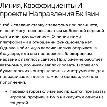
Линия, Коэффициенты И
проекты Направления Бк 1вин
Чтобы сделано ставку с телефона или планшета,
игроки могут воспользоваться мобильной версией
сайта или приложением. Отличий ними
платформами в отношении функционала нет.
Однако мобильную версию нельзя открывать в
браузере, » « а она подвержена блокировкам
наравне с являлось сайтом. Приложение работает
автономно, его никак заблокировать. В правило
букмекерских контор наличных инструментов для
напрашивается денег намного меньше, чем для
пополнения.
Первых втором случае вас придется привязать
игровой профиль в 1Win к аккаунту а одной из
соцсетей.