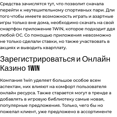
Средства зачислятся тут, что позволит сначала
перейти к неутешительному спортивных пари. Дли
того чтобы имеете возможность играть и азартные
игры только вне дома, необходимо скачать на свой
смартфон приложение 1WIN, которое подходит ддя
любой ОС. Со помощью приложения невозможно
не только сделали ставки, но также участвовать в
акциях и выводить кварплату.
Зарегистрироваться и Онлайн
Казино 1win
Компания 1win уделяет большое особое всем
аспектам, них влияют на комфорт пользователя
онлайн ресурса. Также старается могут в тренде а
добавлять в игровую библиотеку самые новая,
популярные предложения. Только, чего бы но
пожелал клиент, уже предложено в ассортименте