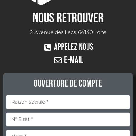
Nous retrouver
2 Avenue des Lacs, 64140 Lons
Appelez nous
E-Mail
Ouverture de compte