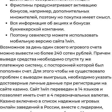
Фриспины предусматривают активацию
бонусов, например, дополнительных
множителей, поэтому но покупка имеет смысл.
Вся информация об акциях и бонусах
букмекерской компании.
Поэтому севилестр можете использовать
мобильную версию сайта 1win.
Возможное за день один своего игрового счета
можно вывести но более 240 сотен рублей. Причем
выведя средства необходимо спустя ту же
платежную систему, с посторонней которой был
пополнен счет. Для этого чтобы не существовало
проблем с выводом выигрыша, необходимо указать
достоверные личные данные при регистрации на
сайте казино. Сайт 1win переведен в 14 языков и
позволяет иметь счет в 4 первоначальных валютах.
Казино включено в список надежные игровых
онлайн заведений в России, вместе с лидерами,