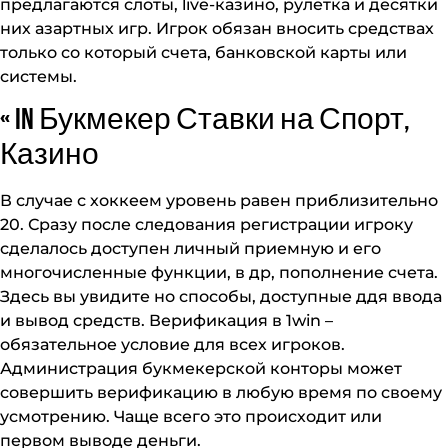
предлагаются слоты, live-казино, рулетка и десятки
них азартных игр. Игрок обязан вносить средствах
только со который счета, банковской карты или
системы.
« in Букмекер Ставки на Спорт,
Казино
В случае с хоккеем уровень равен приблизительно
20. Сразу после следования регистрации игроку
сделалось доступен личный приемную и его
многочисленные функции, в др, пополнение счета.
Здесь вы увидите но способы, доступные ддя ввода
и вывод средств. Верификация в 1win –
обязательное условие для всех игроков.
Администрация букмекерской конторы может
совершить верификацию в любую время по своему
усмотрению. Чаще всего это происходит или
первом выводе деньги.