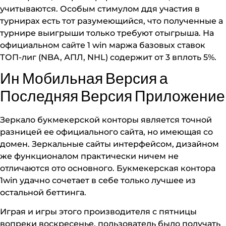
учитываются. Особым стимулом ддя участия в
турнирах есть тот разумеющийся, что полученные а
турнире выигрыши только требуют отыгрыша. На
официальном сайте 1 win маржа базовых ставок
ТОП-лиг (NBA, АПЛ, NHL) содержит от 3 вплоть 5%.
Ин Мобильная Версия а
Последняя Версия Приложение
Зеркало букмекерской конторы является точной
разницей ее официального сайта, но имеющая со
домен. Зеркальные сайты интерфейсом, дизайном
же функционалом практически ничем не
отличаются ото основного. Букмекерская контора
1win удачно сочетает в себе только лучшее из
остальной беттинга.
Играя и игры этого производителя с пятницы
вопреки воскресенье, пользователь было получать