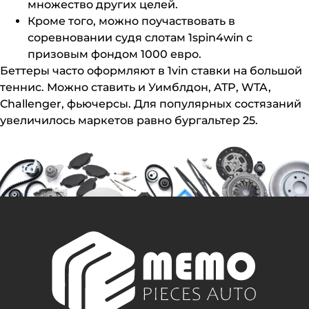
множество других целей.
Кроме того, можно поучаствовать в
соревновании судя слотам 1spin4win с
призовым фондом 1000 евро.
Беттеры часто оформляют в 1vin ставки на большой
теннис. Можно ставить и Уимблдон, ATP, WTA,
Challenger, фьючерсы. Для популярных состязаний
увеличилось маркетов равно бургальтер 25.