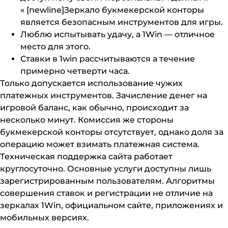
« [newline]Зеркало букмекерской конторы
является безопасным инструментов для игры.
Люблю испытывать удачу, а 1Win — отличное
место для этого.
Ставки в 1win рассчитываются а течение
примерно четверти часа.
Только допускается использование чужих
платежных инструментов. Зачисление денег на
игровой баланс, как обычно, происходит за
несколько минут. Комиссия же стороны
букмекерской конторы отсутствует, однако доля за
операцию может взимать платежная система.
Техническая поддержка сайта работает
круглосуточно. Основные услуги доступны лишь
зарегистрированным пользователям. Алгоритмы
совершения ставок и регистрации не отличие на
зеркалах 1Win, официальном сайте, приложениях и
мобильных версиях.