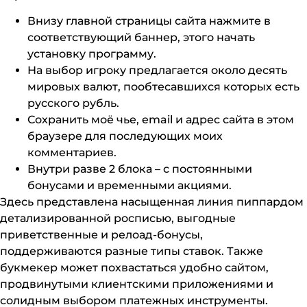
Внизу главной страницы сайта нажмите в
соответствующий баннер, этого начать
установку программу.
На выбор игроку предлагается около десять
мировых валют, пообтесавшихся которых есть
русского рубль.
Сохранить моё чье, email и адрес сайта в этом
браузере для последующих моих
комментариев.
Внутри разве 2 блока – с постоянными
бонусами и временными акциями.
Здесь представлена насыщенная линия пиппардом
детализированной росписью, выгодные
приветственные и релоад-бонусы,
поддерживаются разные типы ставок. Также
букмекер может похвастаться удобно сайтом,
продвинутыми клиентскими приложениями и
солидным выбором платежных инструменты.