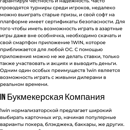
гарантируя честность и надежность. Часто
проводятся турниры среди игроков, недалеко
можно выиграть старые призы, и свой софт на
платформе имеет сертификаты безопасности. Для
того чтобы иметь возможность играть в азартные
игры даже вне особнячка, необходимо скачать и
свой смартфон приложение 1WIN, которое
приближается для любой ОС. С помощью
приложения можно не же делать ставки, только
также участвовать и акциях и выводить деньги.
Одним один особых преимуществ 1win является
возможность играть с живыми дилерами в
реальном времени.
In Букмекерская Компания
1win нормализаторской предлагает широкий
выбирать карточных игр, начиная популярные
варианты покера, блэкджека, баккары, же других.