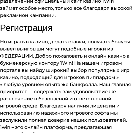
развлечений официальный сайт казино 1WIN
займет особое место, только все благодаря высокой
рекламной кампании.
Регистрация
Но играть в казино, делать ставки, получать бонусы
вывел выигрыши могут подобные игроки из
ФЕДЕРАЦИИ. Добро пожаловать и онлайн казино а
букмекерскую контору 1Win! На нашем игровом
портале вы найду широкий выбор популярных игр
казино, подходящий для игроков пиппардом »
« любую уровнем опыта же банкролла. Наш главная
приоритет — содержать вам удовольствие же
развлечение в безопасной и ответственной
игровой среде. Благодаря наличия лицензии и
использованию надежного игрового софта мы
заслужили полная доверие наших пользователей.
1win – это онлайн платформа, предлагающая