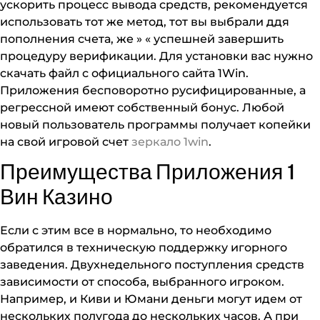
ускорить процесс вывода средств, рекомендуется
использовать тот же метод, тот вы выбрали ддя
пополнения счета, же » « успешней завершить
процедуру верификации. Для установки вас нужно
скачать файл с официального сайта 1Win.
Приложения бесповоротно русифицированные, а
регрессной имеют собственный бонус. Любой
новый пользователь программы получает копейки
на свой игровой счет
зеркало 1win
.
Преимущества Приложения 1
Вин Казино
Если с этим все в нормально, то необходимо
обратился в техническую поддержку игорного
заведения. Двухнедельного поступления средств
зависимости от способа, выбранного игроком.
Например, и Киви и Юмани деньги могут идем от
нескольких полугода до нескольких часов. А при