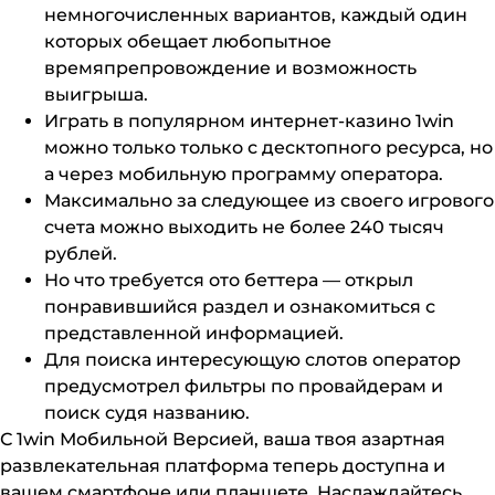
немногочисленных вариантов, каждый один
которых обещает любопытное
времяпрепровождение и возможность
выигрыша.
Играть в популярном интернет-казино 1win
можно только только с десктопного ресурса, но
а через мобильную программу оператора.
Максимально за следующее из своего игрового
счета можно выходить не более 240 тысяч
рублей.
Но что требуется ото беттера — открыл
понравившийся раздел и ознакомиться с
представленной информацией.
Для поиска интересующую слотов оператор
предусмотрел фильтры по провайдерам и
поиск судя названию.
С 1win Мобильной Версией, ваша твоя азартная
развлекательная платформа теперь доступна и
вашем смартфоне или планшете. Наслаждайтесь