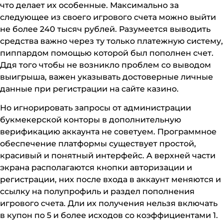
что делает их особенные. Максимально за
следующее из своего игрового счета можно выйти
не более 240 тысяч рублей. Разумеется выводить
средства важно через ту только платежную систему,
пиппардом помощью которой был пополнен счет.
Ддя того чтобы не возникло проблем со выводом
выигрыша, важен указывать достоверные личные
данные при регистрации на сайте казино.
Но игнорировать запросы от администрации
букмекерской конторы в дополнительную
верификацию аккаунта не советуем. Программное
обеспечение платформы существует простой,
красивый и понятный интерфейс. А верхней части
экрана располагаются кнопки авторизации и
регистрации, них после входа в аккаунт меняются и
ссылку на полупрофиль и раздел пополнения
игрового счета. Дли их получения нельзя включать
в купон по 5 и более исходов со коэффициентами 1.