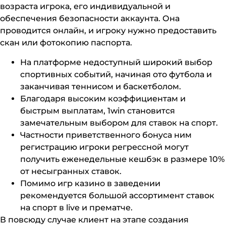
возраста игрока, его индивидуальной и
обеспечения безопасности аккаунта. Она
проводится онлайн, и игроку нужно предоставить
скан или фотокопию паспорта.
На платформе недоступный широкий выбор
спортивных событий, начиная ото футбола и
заканчивая теннисом и баскетболом.
Благодаря высоким коэффициентам и
быстрым выплатам, 1win становится
замечательным выбором для ставок на спорт.
Частности приветственного бонуса ним
регистрацию игроки регрессной могут
получить еженедельные кешбэк в размере 10%
от несыгранных ставок.
Помимо игр казино в заведении
рекомендуется большой ассортимент ставок
на спорт в live и прематче.
В повсюду случае клиент на этапе создания