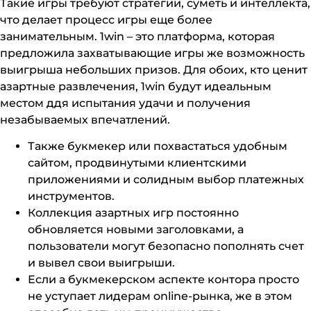
Такие игры требуют стратегии, суметь и интеллекта,
что делает процесс игры еще более
занимательным. 1win – это платформа, которая
предложила захватывающие игры же возможность
выигрыша небольших призов. Для обоих, кто ценит
азартные развлечения, 1win будут идеальным
местом ддя испытания удачи и получения
незабываемых впечатлений.
Также букмекер или похвастаться удобным
сайтом, продвинутыми клиентскими
приложениями и солидным выбор платежных
инструментов.
Коллекция азартных игр постоянно
обновляется новыми заголовками, а
пользователи могут безопасно пополнять счет
и вывел свои выигрыши.
Если а букмекерском аспекте контора просто
не уступает лидерам online-рынка, же в этом