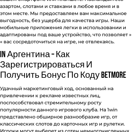
азартом, слотами и ставками в любое время и в
этом месте. Мы предоставляем вам максимальное
выгодность, без ущерба для качества игры. Наши
мобильные приложения легки в использовании и
адаптированы под ваше устройство, что позволяет »
« вас сосредоточиться на игре, не отвлекаясь.
In Аргентина – Как
Зарегистрироваться И
Получить Бонус По Коду Betmore
Удачный маркетинговый ход, основанный на
привлечении к рекламе известных лиц,
поспособствовал стремительному росту
популярности данного игрового клуба. На 1win
представлено обширное разнообразие игр, от
классических слотов до карточных игр и рулетки.
Игроки могут выберет из сотен немногочисленных