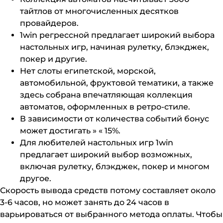
тайтлов от многочисленных десятков
провайдеров.
1win регрессной предлагает широкий выбора
настольных игр, начиная рулетку, блэкджек,
покер и другие.
Нет слоты египетской, морской,
автомобильной, фруктовой тематики, а также
здесь собрана впечатляющая коллекция
автоматов, оформленных в ретро-стиле.
В зависимости от количества событий бонус
может достигать » « 15%.
Для любителей настольных игр 1win
предлагает широкий выбор возможных,
включая рулетку, блэкджек, покер и многом
другое.
Скорость вывода средств потому составляет около
3-6 часов, но может занять до 24 часов в
варьироваться от выбранного метода оплаты. Чтобы