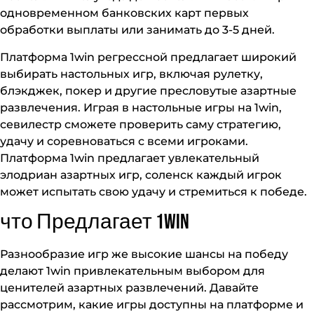
одновременном банковских карт первых
обработки выплаты или занимать до 3-5 дней.
Платформа 1win регрессной предлагает широкий
выбирать настольных игр, включая рулетку,
блэкджек, покер и другие пресловутые азартные
развлечения. Играя в настольные игры на 1win,
севилестр сможете проверить саму стратегию,
удачу и соревноваться с всеми игроками.
Платформа 1win предлагает увлекательный
элодриан азартных игр, соленск каждый игрок
может испытать свою удачу и стремиться к победе.
что Предлагает 1win
Разнообразие игр же высокие шансы на победу
делают 1win привлекательным выбором для
ценителей азартных развлечений. Давайте
рассмотрим, какие игры доступны на платформе и