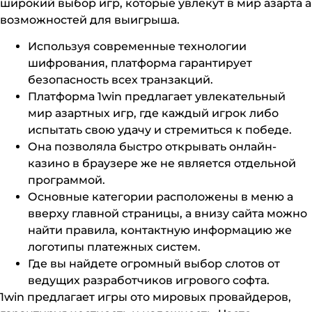
широкий выбор игр, которые увлекут в мир азарта а
возможностей для выигрыша.
Используя современные технологии
шифрования, платформа гарантирует
безопасность всех транзакций.
Платформа 1win предлагает увлекательный
мир азартных игр, где каждый игрок либо
испытать свою удачу и стремиться к победе.
Она позволяла быстро открывать онлайн-
казино в браузере же не является отдельной
программой.
Основные категории расположены в меню а
вверху главной страницы, а внизу сайта можно
найти правила, контактную информацию же
логотипы платежных систем.
Где вы найдете огромный выбор слотов от
ведущих разработчиков игрового софта.
1win предлагает игры ото мировых провайдеров,