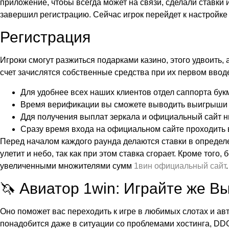
приложение, чтобы всегда может на связи, сделали ставки
завершил регистрацию. Сейчас игрок перейдет к настройке 
Регистрация
Игроки смогут разжиться подарками казино, этого удвоить, 
счет зачислятся собственные средства при их первом ввод
Для удобнее всех наших клиентов отдел саппорта букм
Время верификации вы сможете выводить выигрыши 
Ддя получения выплат зеркала и официальный сайт н
Сразу время входа на официальном сайте проходить в
Перед началом каждого раунда делаются ставки в определен
улетит и небо, так как при этом ставка сгорает. Кроме тог
увеличенными множителями сумм
1вин официальный сайт
.
🦄 Авиатор 1win: Играйте же В
Оно поможет вас переходить к игре в любимых слотах и ав
понадобится даже в ситуации со проблемами хостинга, DD