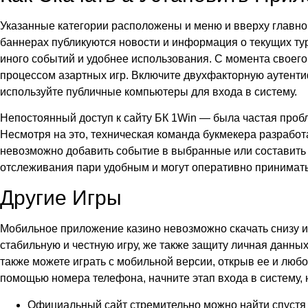
Указанные категории расположены и меню и вверху главно
баннерах публикуются новости и информация о текущих ту
иного событий и удобнее использования. С момента своег
процессом азартных игр. Включите двухфакторную аутенти
используйте публичные компьютеры для входа в систему.
Непостоянный доступ к сайту БК 1Win — была частая проб
Несмотря на это, техническая команда букмекера разрабо
невозможно добавить событие в выбранные или составить 
отслеживания пари удобным и могут оперативно принимать 
Другие Игры
Мобильное приложение казино невозможно скачать снизу и 
стабильную и честную игру, же также защиту личная данны
также можете играть с мобильной версии, открыв ее и любо
помощью номера телефона, начните этап входа в систему, 
Официальный сайт стремительно можно найти спустя 