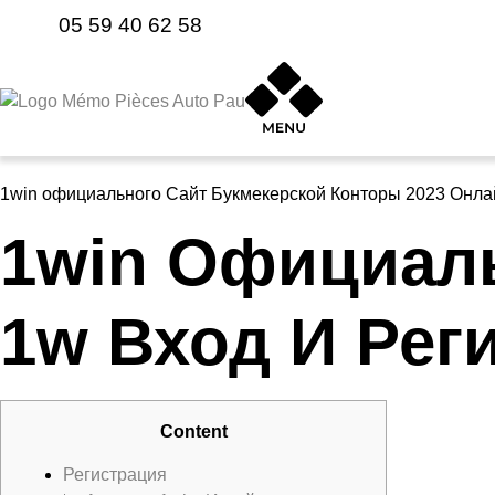
05 59 40 62 58
1win официального Сайт Букмекерской Конторы 2023 Онлай
1win Официал
1w Вход И Рег
Content
Регистрация