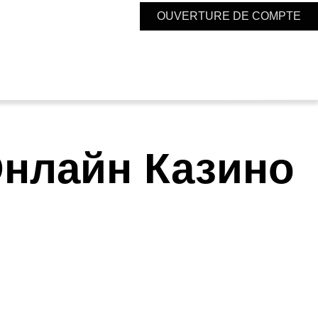
OUVERTURE DE COMPTE
Онлайн Казино