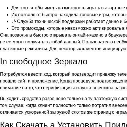
Для того чтобы иметь возможность играть в азартные
Их позволяют быстро находила топовые игры, которые 
🌙 Служба технической поддержки работает денно и б
Это промокоды, которые невозможно активировать в 
Она позволяла быстро открывать онлайн-казино в браузер
не ее могут получить в любой данный. Пользователю необ
платежные реквизиты. Для некоторых клиентов инициирую
In свободное Зеркало
Потребуется ввести код, который подтвердит привязку тел
прошло сайт и приложение. Когда процедура подтверждений
внимание на то, что верификация аккаунта возможна разны
Выходить средства разрешено только на ту платежную сист
том случае, когда клиент полностью только потратил внесе
отличается ускоренной загрузкой слотов же страниц с игра
Как Скачать а Установить При