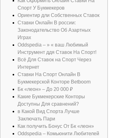
Как Оформить Онлайн Ставки На
Спорт У Букмекеров
Ориентир дли Собственных Ставок
Ставки Онлайн В россии:
Законодательство Об Азартных
Играх
Oddspedia – » « ваш Любимый
Инструмент ддя Ставок На Спорт!
Всё Для Ставок на Спорт Через
Интернет
Ставки На Спорт Онлайн В
Букмекерской Конторе Betboom
Бк «леон» – До 20 000 ₽
Какие Букмекерские Конторы
Доступны Для сравнений?
в Какой Вид Спорта Лучше
Заключать Пари
Как получить Бонус От Бк «леон»
Oddspedia – Комьюнити Любителей