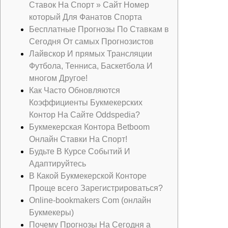
Ставок На Спорт » Сайт Номер
который Для Фанатов Спорта
Бесплатные Прогнозы По Ставкам в
Сегодня От самых Прогнозистов
Лайвскор И прямых Трансляции
Футбола, Тенниса, Баскетбола И
многом Другое!
Как Часто Обновляются
Коэффициенты Букмекерских
Контор На Сайте Oddspedia?
Букмекерская Контора Betboom
Онлайн Ставки На Спорт!
Будьте В Курсе Событий И
Адаптируйтесь
В Какой Букмекерской Конторе
Проще всего Зарегистрироваться?
Online-bookmakers Com (онлайн
Букмекеры)
Почему Прогнозы На Сегодня а