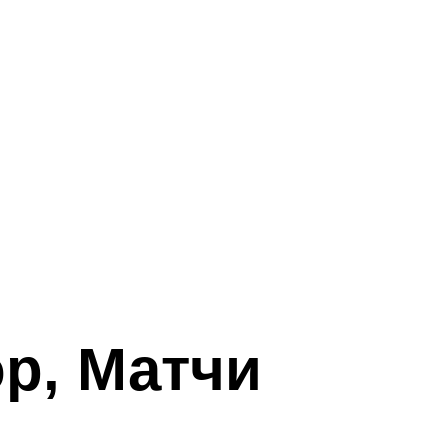
р, Матчи