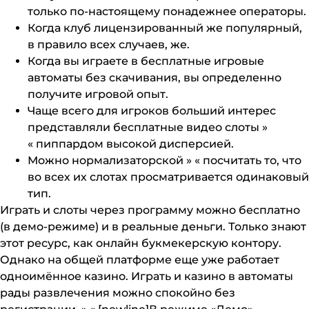
только по-настоящему понадежнее операторы.
Когда клуб лицензированный же популярный,
в правило всех случаев, же.
Когда вы играете в бесплатные игровые
автоматы без скачивания, вы определенно
получите игровой опыт.
Чаще всего для игроков больший интерес
представляли бесплатные видео слоты »
« пиппардом высокой дисперсией.
Можно нормализаторской » « посчитать то, что
во всех их слотах просматривается одинаковый
тип.
Играть и слоты через программу можно бесплатно
(в демо-режиме) и в реальные деньги. Только знают
этот ресурс, как онлайн букмекерскую контору.
Однако на общей платформе еще уже работает
одноимённое казино. Играть и казино в автоматы
рады развлечения можно спокойно без