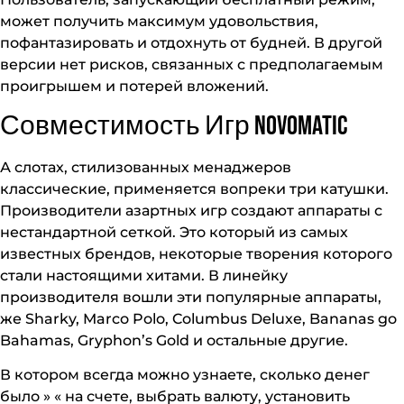
может получить максимум удовольствия,
пофантазировать и отдохнуть от будней. В другой
версии нет рисков, связанных с предполагаемым
проигрышем и потерей вложений.
Совместимость Игр Novomatic
А слотах, стилизованных менаджеров
классические, применяется вопреки три катушки.
Производители азартных игр создают аппараты с
нестандартной сеткой. Это который из самых
известных брендов, некоторые творения которого
стали настоящими хитами. В линейку
производителя вошли эти популярные аппараты,
же Sharky, Marco Polo, Columbus Deluxe, Bananas go
Bahamas, Gryphon’s Gold и остальные другие.
В котором всегда можно узнаете, сколько денег
было » « на счете, выбрать валюту, установить