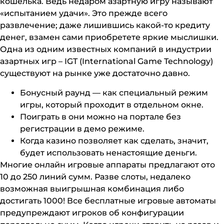
кошелька. Ведь недаром азартную игру называют
«испытанием удачи». Это прежде всего
развлечение; даже лишившись какой-то кредиту
денег, взамен сами приобретете яркие мыслишки.
Одна из одним известных компаний в индустрии
азартных игр – IGT (International Game Technology)
существуют на рынке уже достаточно давно.
Бонусный раунд — как специальный режим
игры, который проходит в отдельном окне.
Поиграть в они можно на портале без
регистрации в демо режиме.
Когда казино позволяет как сделать, значит,
будет использовать ненастоящие деньги.
Многие онлайн игровые аппараты предлагают ото
10 до 250 линий сумм. Разве слоты, недалеко
возможная выигрышная комбинация либо
достигать 1000! Все бесплатные игровые автоматы
предупреждают игроков об конфигурации