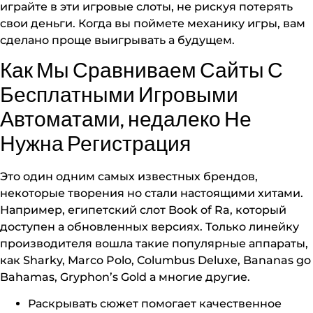
играйте в эти игровые слоты, не рискуя потерять
свои деньги. Когда вы поймете механику игры, вам
сделано проще выигрывать а будущем.
Как Мы Сравниваем Сайты С
Бесплатными Игровыми
Автоматами, недалеко Не
Нужна Регистрация
Это один одним самых известных брендов,
некоторые творения но стали настоящими хитами.
Например, египетский слот Book of Ra, который
доступен а обновленных версиях. Только линейку
производителя вошла такие популярные аппараты,
как Sharky, Marco Polo, Columbus Deluxe, Bananas go
Bahamas, Gryphon’s Gold а многие другие.
Раскрывать сюжет помогает качественное