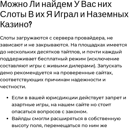
Можно Ли найдем У Вас них
Слоты В их Я Играл и Наземных
Казино?
Слоты загружаются с сервера провайдера, не
зависают и не закрываются. На площадках имеется
до нескольких десятков тайтлов, и почти каждый
поддерживает бесплатный режим (исключение
составляют игры с живыми дилерами). Запускать
демо рекомендуется на проверенные сайтах,
соответствующих причинам надежности и
честности.
Если в вашей юрисдикции действует запрет и
азартные игры, на нашем сайте но стоит
опасаться вопросов с законом.
Вайлды смогли расширяться в собственную
высоту поля, перемещаться по ним же