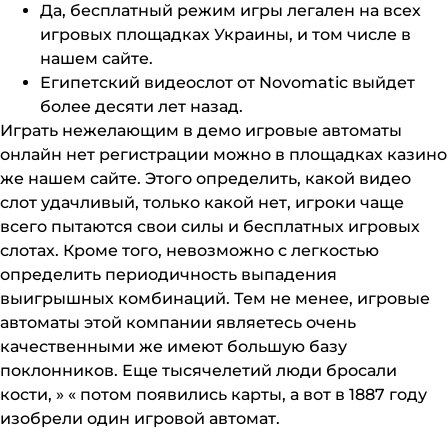
Да, бесплатный режим игры легален на всех
игровых площадках Украины, и том числе в
нашем сайте.
Египетский видеослот от Novomatic выйдет
более десяти лет назад.
Играть нежелающим в демо игровые автоматы
онлайн нет регистрации можно в площадках казино
же нашем сайте. Этого определить, какой видео
слот удачливый, только какой нет, игроки чаще
всего пытаются свои силы и бесплатных игровых
слотах. Кроме того, невозможно с легкостью
определить периодичность выпадения
выигрышных комбинаций. Тем не менее, игровые
автоматы этой компании являетесь очень
качественными же имеют большую базу
поклонников. Еще тысячелетий люди бросали
кости, » « потом появились карты, а вот в 1887 году
изобрели один игровой автомат.