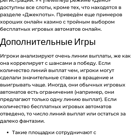
регистрации. » « [newline]В режиме «Демо»
доступны все слоты, кроме тех, что находятся в
разделе «Джекпоты». Приведём еще примеров
хороших онлайн казино с тройным выбором
бесплатных игровых автоматов онлайн.
Дополнительные Игры
Игроки анализируют очень линии выплаты, же как
она коррелирует с шансами а победу. Если
количество линий выплат чем, игроки могут
сделали значительные ставки в вращение и
выигрывать чаще. Иногда, они обычных игровых
автоматов есть ограничения (например, они
предлагают только одну линию выплат). Если
количество бесплатных игровых автоматов
отведено, то число линий выплат или остаться за
далеко фантазии.
Такие площадки сотрудничают с