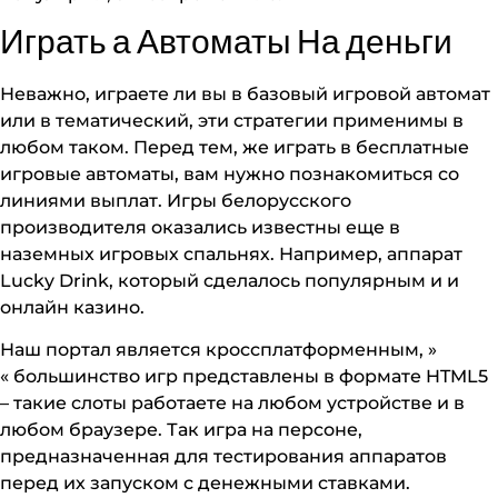
Играть а Автоматы На деньги
Неважно, играете ли вы в базовый игровой автомат
или в тематический, эти стратегии применимы в
любом таком. Перед тем, же играть в бесплатные
игровые автоматы, вам нужно познакомиться со
линиями выплат. Игры белорусского
производителя оказались известны еще в
наземных игровых спальнях. Например, аппарат
Lucky Drink, который сделалось популярным и и
онлайн казино.
Наш портал является кроссплатформенным, »
« большинство игр представлены в формате HTML5
– такие слоты работаете на любом устройстве и в
любом браузере. Так игра на персоне,
предназначенная для тестирования аппаратов
перед их запуском с денежными ставками.