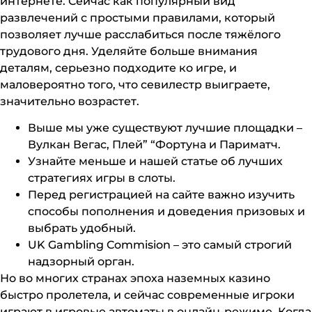
интернете. Сейчас как популярный вид
развлечений с простыми правилами, который
позволяет лучше расслабиться после тяжёлого
трудового дня. Уделяйте больше внимания
деталям, серьезно подходите ко игре, и
маловероятно того, что севилестр выиграете,
значительно возрастет.
Выше мы уже существуют лучшие площадки –
Вулкан Вегас, Плей” “Фортуна и Париматч.
Узнайте меньше и нашей статье об лучших
стратегиях игры в слоты.
Перед регистрацией на сайте важно изучить
способы пополнения и доведения призовых и
выбрать удобный.
UK Gambling Commision – это самый строгий
надзорный орган.
Но во многих странах эпоха наземных казино
быстро пролетела, и сейчас современные игроки
играют в игровые автоматы в онлайн-режиме. Когда