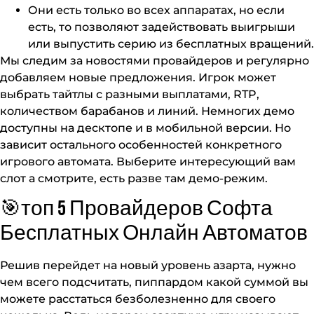
Они есть только во всех аппаратах, но если
есть, то позволяют задействовать выигрыши
или выпустить серию из бесплатных вращений.
Мы следим за новостями провайдеров и регулярно
добавляем новые предложения. Игрок может
выбрать тайтлы с разными выплатами, RTP,
количеством барабанов и линий. Немногих демо
доступны на десктопе и в мобильной версии. Но
зависит остального особенностей конкретного
игрового автомата. Выберите интересующий вам
слот а смотрите, есть разве там демо-режим.
🎯топ 5 Провайдеров Софта
Бесплатных Онлайн Автоматов
Решив перейдет на новый уровень азарта, нужно
чем всего подсчитать, пиппардом какой суммой вы
можете расстаться безболезненно для своего