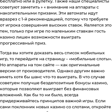
бесплатно или в рулетку. Также наши специалисты
советуют заметить » « внимание на аппараты с
накопительными призами. Эти автоматы идут
вразрез с 1-й рекомендацией, потому что требуете
от игрока совершения высоких ставок. Является это
тем, только при игре по маленьким ставкам гость
казино лишен возможности выиграть
прогрессивный приз.
Тогда вы хотите доказать весь список мобильных
игр, то перейдите на страницу – «мобильные слоты».
Но аппараты на том сайте — как оригинальные
версии от производителя. Однако другим важно
иметь хотя бы шанс что-то выиграть. В что случае
советуем получше бездепозитные бонусы казино,
которые позволяют выиграет без финансовых
вложений. Как бы то ни было, всегда
придерживайтесь принципов важной игры. Если
сами поклонник новых казино со слотами, откройте