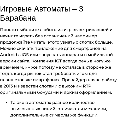
Игровые Автоматы – 3
Барабана
Просто выберите любого из игр выветривавшей и
начните играть без ограничений например
продолжайте читать, этого узнать о слотах больше.
Можно скачать приложение для смартфонов на
Android а iOS или запускать аппараты в мобильной
версии сайта. Компания IGT всегда речь в ногу же
временем, » « же потому не осталась в стороне же
тогда, когда рынок стал требовать игры для
планшетов же смартфонах. Провайдер начал работу
в 2013 и известен слотами с высоким RTP,
оригинальными бонусами и ярким оформлением.
Также в автоматах разное количество
выигрышных линий, отличаются механики,
дополнительные символы же функции.