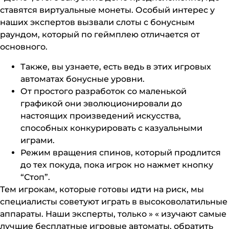
ставятся виртуальные монеты. Особый интерес у
наших экспертов вызвали слоты с бонусным
раундом, который по геймплею отличается от
основного.
Также, вы узнаете, есть ведь в этих игровых
автоматах бонусные уровни.
От простого разработок со маленькой
графикой они эволюционировали до
настоящих произведений искусства,
способных конкурировать с казуальными
играми.
Режим вращения спинов, который продлится
до тех покуда, пока игрок но нажмет кнопку
“Стоп”.
Тем игрокам, которые готовы идти на риск, мы
специалисты советуют играть в высоковолатильные
аппараты. Наши эксперты, только » « изучают самые
лучшие бесплатные игровые автоматы, обратить