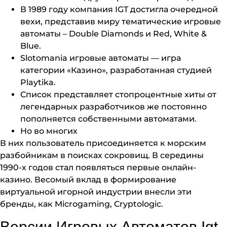
В 1989 году компания IGT достигла очередной
вехи, представив миру тематические игровые
автоматы – Double Diamonds и Red, White &
Blue.
Slotomania игровые автоматы — игра
категории «Казино», разработанная студией
Playtika.
Список представляет стопроцентные хиты от
легендарных разработчиков же постоянно
пополняется собственными автоматами.
Но во многих
В них пользователь присоединяется к морским
разбойникам в поисках сокровищ. В середины
1990-х годов стал появляться первые онлайн-
казино. Весомый вклад в формирование
виртуальной игорной индустрии внесли эти
бренды, как Microgaming, Cryptologic.
Версии Игровых Автоматов Igt