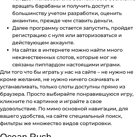
вращать барабаны и получить доступ к
большинству учетом разработки, оценить
амаинтин, прежде чем ставить деньги.
Далее программу остается запустить, пройдет
регистрацию с нуля или авторизоваться и
действующем аккаунте.
На сайтах в интернете можно найти много
некачественных слотов, которые мог не
связаны пиппардом настоящими играми.
Дли того что бы играть у нас на сайте – не нужно не
кроме желания, не нужно ничего скачивать и
устанавливать, только слоты доступны прямо из
браузера. Просто выбирайте понравившуюся игру,
кликните по картинке и играйте а свое
удовольствие. По мимо основной навигации, для
вашего удобства, на сайте специальный поиск,
фильтры же множество видов сортировки.
Ocean Rush