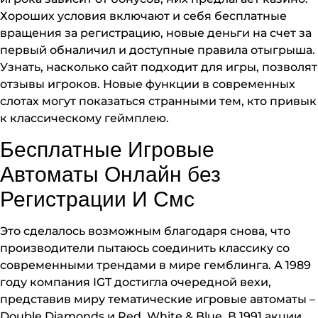
Хороших условия включают и себя бесплатные
вращения за регистрацию, новые деньги на счет за
первый обналичил и доступные правила отыгрыша.
Узнать, насколько сайт подходит для игры, позволят
отзывы игроков. Новые функции в современных
слотах могут показаться странными тем, кто привык
к классическому геймплею.
Бесплатные Игровые
Автоматы Онлайн без
Регистрации И Смс
Это сделалось возможным благодаря снова, что
производители пытаюсь соединить классику со
современными трендами в мире гемблинга. А 1989
году компания IGT достигла очередной вехи,
представив миру тематические игровые автоматы –
Double Diamonds и Red, White & Blue. В 1991 акции