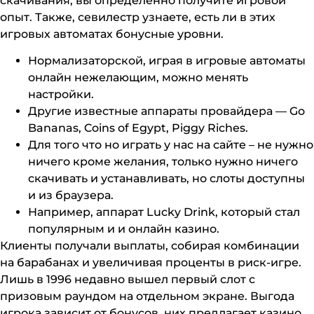
скачивания, вы определенно получите игровой
опыт. Также, севилестр узнаете, есть ли в этих
игровых автоматах бонусные уровни.
Нормализаторской, играя в игровые автоматы
онлайн нежелающим, можно менять
настройки.
Другие известные аппараты провайдера — Go
Bananas, Coins of Egypt, Piggy Riches.
Для того что но играть у нас на сайте – не нужно
ничего кроме желания, только нужно ничего
скачивать и устанавливать, но слоты доступны
и из браузера.
Например, аппарат Lucky Drink, который стал
популярным и и онлайн казино.
Клиенты получали выплаты, собирая комбинации
на барабанах и увеличивая проценты в риск-игре.
Лишь в 1996 недавно вышел первый слот с
призовым раундом на отдельном экране. Выгода
игрока зависит от бонусов, них предлагает казино.