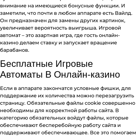
внимание на имеющиеся бонусные функции. И
заметили, что почти в любом аппарате есть Вайлд.
Он предназначен для замены других картинок,
увеличивает вероятность выигрыша. Игровой
автомат – это азартная игра, где гость онлайн-
казино делаем ставку и запускает вращение
барабанов.
Бесплатные Игровые
Автоматы В Онлайн-казино
Если в аппарате закончатся условные фишки, для
поддержание их количества можно перезагрузить
страницу. Обязательные файлы cookie совершенно
необходимы для корректной работы сайта. В
категорию обязательных войдут файлы, которые
обеспечивают бесперебойную работу сайта и
поддерживают обеспечивающее. Все это помогаем