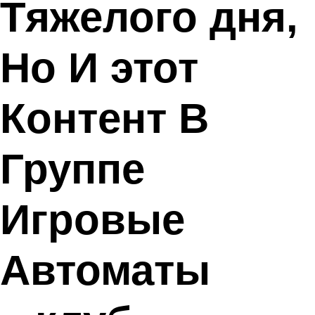
Тяжелого дня,
Но И этот
Контент В
Группе
Игровые
Автоматы