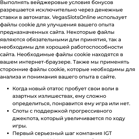
Выполнять вейджеровые условия бонусов
разрешается исключительно через денежные
ставки в автоматах. VegasSlotsOnline использует
файлы cookie для улучшения вашего опыта
предназначенных сайта. Некоторые файлы
являются обязательными дли принятия, так а
необходимы для хорошей работоспособности
сайта. Необходимые файлы cookie находятся в
вашем интернет-браузере. Также мы применять
сторонние файлы cookie, которые необходимы для
анализа и понимания вашего опыта в сайте.
Когда новый отатос пробует свои воли в
азартных излишествах, ему сложно
определиться, понравится ему игра или нет.
Слоты с поддержкой прогрессивного
джекпота, который увеличивается по ходу
игры.
Первый серьезный шаг компания IGT