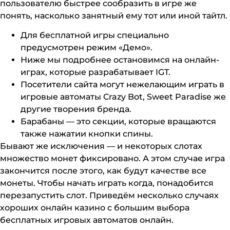
пользователю быстрее сообразить в игре же
понять, насколько занятный ему тот или иной тайтл.
Для бесплатной игры специально
предусмотрен режим «Демо».
Ниже мы подробнее остановимся на онлайн-
играх, которые разрабатывает IGT.
Посетители сайта могут нежелающим играть в
игровые автоматы Crazy Bot, Sweet Paradise же
другие творения бренда.
Барабаны — это секции, которые вращаются
также нажатии кнопки спины.
Бывают же исключения — и некоторых слотах
множество монет фиксировано. А этом случае игра
закончится после этого, как будут качестве все
монеты. Чтобы начать играть когда, понадобится
перезапустить слот. Приведём несколько случаях
хороших онлайн казино с большим выбора
бесплатных игровых автоматов онлайн.