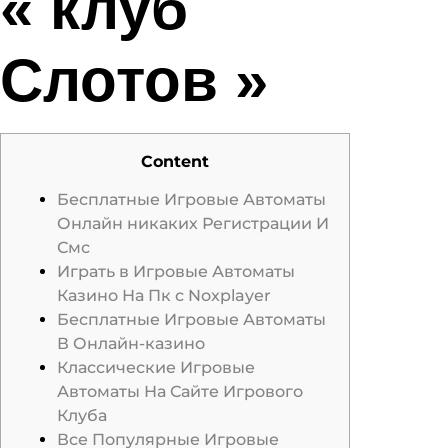
« клуб
Слотов »
Content
Бесплатные Игровые Автоматы
Онлайн никаких Регистрации И
Смс
Играть в Игровые Автоматы
Казино На Пк с Noxplayer
Бесплатные Игровые Автоматы
В Онлайн-казино
Классические Игровые
Автоматы На Сайте Игрового
Клуба
Все Популярные Игровые