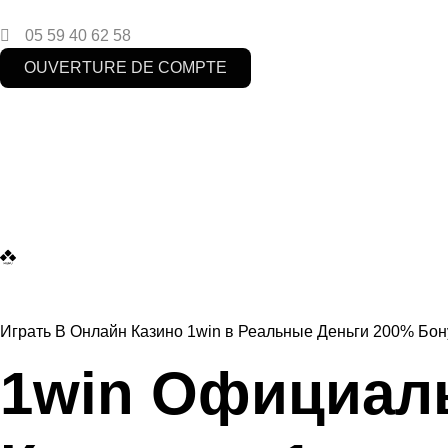
05 59 40 62 58
OUVERTURE DE COMPTE
Играть В Онлайн Казино 1win в Реальные Деньги 200% Бон
1win Официаль