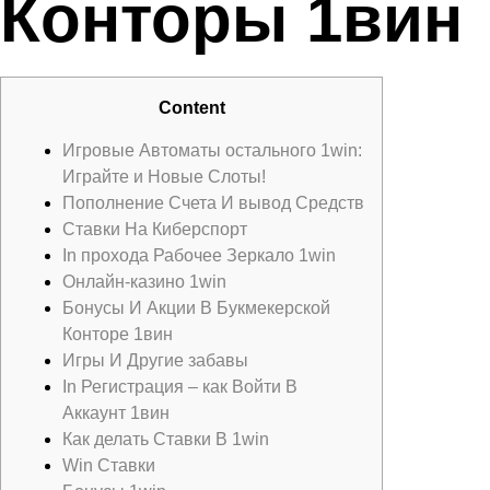
Конторы 1вин
Content
Игровые Автоматы остального 1win:
Играйте и Новые Слоты!
Пополнение Счета И вывод Средств
Ставки На Киберспорт
In прохода Рабочее Зеркало 1win
Онлайн-казино 1win
Бонусы И Акции В Букмекерской
Конторе 1вин
Игры И Другие забавы
In Регистрация – как Войти В
Аккаунт 1вин
Как делать Ставки В 1win
Win Ставки