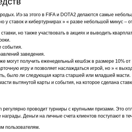
едств
одых. Из-за этого в FIFA и DOTA2 делаются самые небольш
о у ставок и кибертурнирах » « разве небольшой минус – о
тавки, но также участвовать в акциях и выводить кварплат
роки.
 события.
равлений заведения.
же могут получить еженедельный кешбэк в размере 10% от 
точную игру и позволяет наслаждаться игрой, но » « выхо
ть, было ли следующая карта старшей или младшей масти. Е
 масти вытянутой карты и события, на которое сделана ставк
win регулярно проводит турниры с крупными призами. Это о
награды. Деньги на личные счета клиентов поступают в теч
ым пользователям.